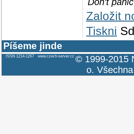
Don't panic
Založit 
Tiskni
Sd
Píšeme jinde
ISSN 1214-1267
www.czech-server.cz
© 1999-2015
o.
Všechna 