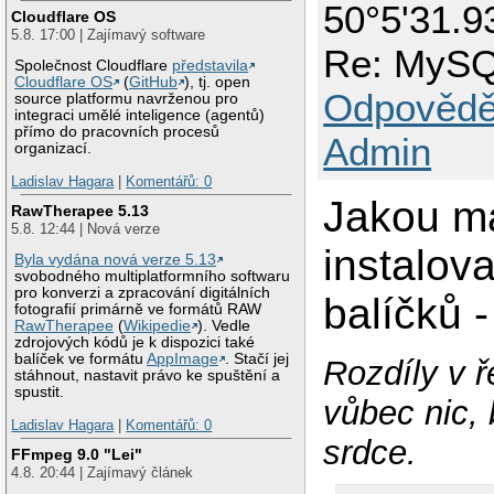
50°5'31.9
Cloudflare OS
5.8. 17:00 | Zajímavý software
Re: MyS
Společnost Cloudflare
představila
Cloudflare OS
(
GitHub
), tj. open
Odpovědě
source platformu navrženou pro
integraci umělé inteligence (agentů)
přímo do pracovních procesů
Admin
organizací.
Ladislav Hagara
|
Komentářů: 0
Jakou má
RawTherapee 5.13
5.8. 12:44 | Nová verze
instalov
Byla vydána nová verze 5.13
svobodného multiplatformního softwaru
pro konverzi a zpracování digitálních
balíčků -
fotografií primárně ve formátů RAW
RawTherapee
(
Wikipedie
). Vedle
zdrojových kódů je k dispozici také
balíček ve formátu
AppImage
. Stačí jej
Rozdíly v 
stáhnout, nastavit právo ke spuštění a
spustit.
vůbec nic, 
Ladislav Hagara
|
Komentářů: 0
srdce.
FFmpeg 9.0 "Lei"
4.8. 20:44 | Zajímavý článek