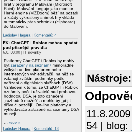
hrát v programu Malování (Microsoft
Paint). Malování funguje jako monitor.
Herní engine (ViZDoom) běží na pozadí
a každý vykreslený snímek hry vkládá
automaticky přes schránku (clipboard)
do Malování.
Ladislav Hagara
|
Komentářů: 4
EK: ChatGPT i Roblox mohou spadat
pod přísnější pravidla
6.8. 08:00 | IT novinky
Platformy ChatGPT i Roblox by mohly
být
zařazeny na seznam
mimořádně
velkých on-line platforem nebo
internetových vyhledávačů, na něž se
Nástroje:
vztahují zvláštní podmínky podle
nařízení o digitálních službách (DSA).
Vzhledem k tomu, že ChatGPT i Roblox
Odpově
oznámily počet uživatelů nad prahovou
hodnotou DSA, je toto označení
„rozhodně možné“ a mohlo by „přijít
dříve či později“. On-line platformy a
vyhledávače zařazené na seznamy DSA
11.8.2009
musejí
54 | blog:
…
více »
Ladislav Hagara
|
Komentářů: 13