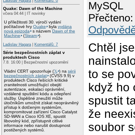
Ladislav Hagara
|
Komentářů: 0
MySQL
Quake: Dawn of the Machine
včera 04:44 | IT novinky
Přečteno:
U příležitosti 30. výročí vydání
Odpovědě
počítačové hry
Quake
byla
vydána
nová epizoda
s názvem
Dawn of the
Machine
(
Steam
).
Chtěl js
Ladislav Hagara
|
Komentářů: 7
Série bezpečnostních záplat v
nainsta
produktech Cisco
7.8. 16:00 | Bezpečnostní upozornění
to se po
Vládní CERT upozorňuje (
𝕏
) na
sérii
bezpečnostních záplat
(CVSS 9.9) v
produktech Cisco řešících kritické
když ho 
zranitelnosti umožňující obejití
autentizace, eskalaci oprávnění,
vzdálené spuštění kódu a odepření
spustit t
služby. Úspěšné zneužití může
útočníkům umožnit získat neoprávněný
přístup k dotčeným systémům,
že neexi
kompromitovat zařízení Cisco Catalyst
SD-WAN a Cisco IOS XE, spustit
libovolný kód, zpřístupnit citlivé
soubor 
informace nebo narušit dostupnost
postižených systémů.