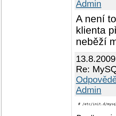
Admin
A není to
klienta 
neběží m
13.8.2009
Re: MyS
Odpovědě
Admin
# /etc/init.d/mysq