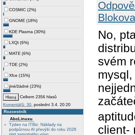
Odpově
COSMIC
(
2%
)
Blokova
GNOME
(
18%
)
No, pt
KDE Plasma
(
30%
)
LXQt
(
6%
)
distrib
MATE
(
6%
)
svém re
TDE
(
2%
)
mysql, 
Xfce
(
15%
)
nejjed
jiné/žádné
(
23%
)
Celkem 2356 hlasů
začáte
Komentářů: 30
, poslední 3.4. 20:20
Rozcestník
aptitud
AbcLinuxu
Týden na ITBiz: Náklady na
client
podpůrnou AI převýší do roku 2028
plat samotného vývo