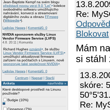
13.8.200
Jean-Baptiste Kempf na svém blogu
představil novou verzi 9.0 "Lei"
kolekce
svobodného softwaru umožňujícího
Re: My
nahrávání, konverzi a streamovaní
digitálního zvuku a obrazu
FFmpeg
(
Wikipedie
).
Odpověd
Ladislav Hagara
|
Komentářů: 0
Blokovat
NVIDIA sponzorem služby Linux
Vendor Firmware Service (LVFS)
4.8. 20:11 | Komunita
Mám na
Richard Hughes
oznámil
, že službu
Linux Vendor Firmware Service (LVFS)
si stáh
umožňující aktualizovat firmware
zařízení na počítačích s Linuxem, nově
sponzoruje také společnost NVIDIA
.
Ladislav Hagara
|
Komentářů: 0
13.8.20
Centrum
|
Napsat
|
Starší
skóre: 5
Anketa
navrhněte »
Které desktopové prostředí na Linuxu
50°5'31
používáte?
Budgie
(
10%
)
Re: My
Cinnamon
(
7%
)