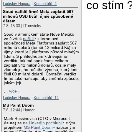
co stím 
Ladislav Hagara
|
Komentářů: 4
Soud nařídil firmě Meta zaplatit 567
milionů USD kvůli újmě způsobené
dětem
7.8. 15:33 | IT novinky
Soud v americkém státě Nové Mexiko
ve čtvrtek
nařídil
internetové
společnosti Meta Platforms zaplatit 567
milionů dolarů (téměř 12 miliard Kč) za
újmy, které její platformy působí mladým
lidem. S přihlédnutím k dřívějšímu
verdiktu tak má společnost celkem
zaplatit 942 milionů dolarů, což je malý
zlomek jejího ročního výnosu, který loni
činil 60 miliard dolarů. Čtvrteční verdikt
firmě také nařizuje, aby změnila způsob,
jakým její
…
více »
Ladislav Hagara
|
Komentářů: 14
MS Paint Doom
7.8. 12:44 | Humor
Mark Russinovich (CTO v Microsoft
Azure) se
na LinkedIn pochlubil
svým
projektem
MS Paint Doom
napsaným
pomocí Claude. Hru Doom umožňuje