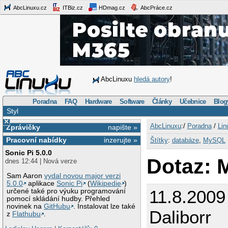
AbcLinuxu.cz
ITBiz.cz
HDmag.cz
AbcPráce.cz
AbcLinuxu
hledá autory
!
Poradna
FAQ
Hardware
Software
Články
Učebnice
Blog
Styl
×
AbcLinuxu
:/
Poradna
/
Lin
Zprávičky
napište »
Pracovní nabídky
inzerujte »
Štítky
:
databáze
,
MySQL
Sonic Pi 5.0.0
Dotaz:
dnes 12:44 | Nová verze
Sam Aaron
vydal novou major verzi
5.0.0
aplikace
Sonic Pi
(
Wikipedie
)
11.8.2009
určené také pro výuku programování
pomocí skládání hudby. Přehled
novinek na
GitHubu
. Instalovat lze také
Daliborr
z
Flathubu
.