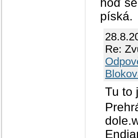
hoď sem
píská.
28.8.2
Re: Zv
Odpov
Blokov
Tu to 
Prehr
dole.w
Endia