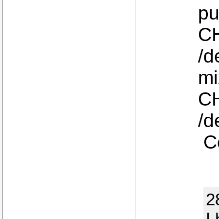
pu
C
/d
mi
C
/d
Co
2
|