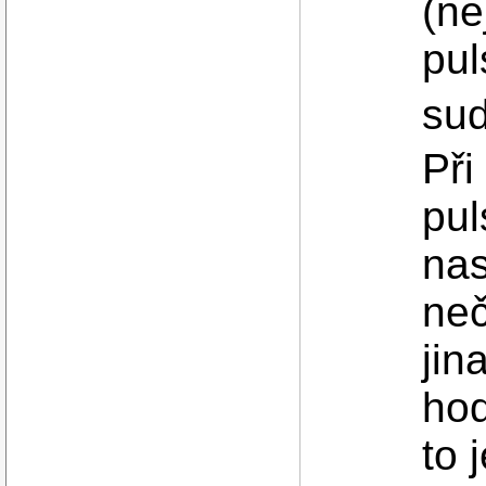
(ne
pul
sud
Při
pul
nas
neč
jin
hod
to 