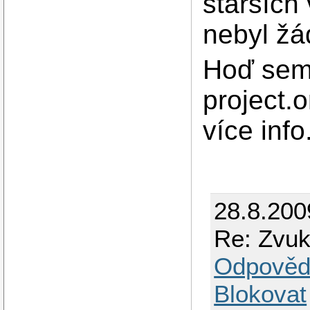
starších
nebyl žá
Hoď sem 
project.o
více info
28.8.200
Re: Zvu
Odpověd
Blokovat