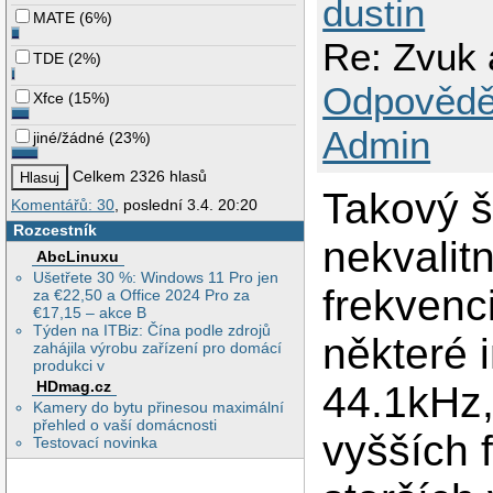
dustin
MATE
(
6%
)
Re: Zvuk
TDE
(
2%
)
Odpovědě
Xfce
(
15%
)
Admin
jiné/žádné
(
23%
)
Celkem 2326 hlasů
Takový š
Komentářů: 30
, poslední 3.4. 20:20
Rozcestník
nekvalit
AbcLinuxu
Ušetřete 30 %: Windows 11 Pro jen
frekvenc
za €22,50 a Office 2024 Pro za
€17,15 – akce B
Týden na ITBiz: Čína podle zdrojů
některé 
zahájila výrobu zařízení pro domácí
produkci v
HDmag.cz
44.1kHz,
Kamery do bytu přinesou maximální
přehled o vaší domácnosti
vyšších 
Testovací novinka