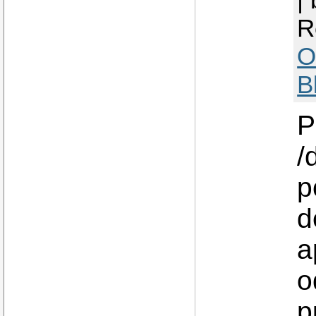
R
O
B
P
/
p
d
a
o
p