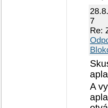
28.8
7
Re: 
Odp
Blok
Skus
apla
A vy
apl
otvá