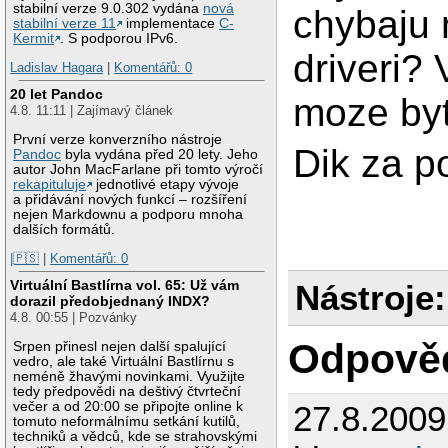
stabilní verze 9.0.302 vydána
nová
chybaju 
stabilní verze 11
implementace
C-
Kermit
. S podporou IPv6.
driveri?
Ladislav Hagara
|
Komentářů: 0
20 let Pandoc
moze by
4.8. 11:11 | Zajímavý článek
První verze konverzního nástroje
Dik za 
Pandoc
byla vydána před 20 lety. Jeho
autor John MacFarlane při tomto výročí
rekapituluje
jednotlivé etapy vývoje
a přidávání nových funkcí – rozšíření
nejen Markdownu a podporu mnoha
dalších formátů.
|🇵🇸
|
Komentářů: 0
Virtuální Bastlírna vol. 65: Už vám
Nástroje:
dorazil předobjednaný INDX?
4.8. 00:55 | Pozvánky
Odpově
Srpen přinesl nejen další spalující
vedro, ale také Virtuální Bastlírnu s
neméně žhavými novinkami. Využijte
tedy předpovědi na deštivý čtvrteční
večer a od 20:00 se připojte online k
27.8.200
tomuto neformálnímu setkání kutilů,
techniků a vědců, kde se strahovskými