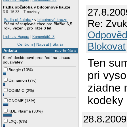
Padla obžaloba v bitcoinové kauze
27.8.200
3.8. 16:33 | IT novinky
Padla obžaloba
v
bitcoinové kauze
.
Re: Zvu
Státní zástupkyně chce pro Blažka 6,5
roku vězení, pro Titze 8 let.
Odpověd
Ladislav Hagara
|
Komentářů: 3
Blokovat
Centrum
|
Napsat
|
Starší
Anketa
navrhněte »
Které desktopové prostředí na Linuxu
Ten sum
používáte?
Budgie
(
10%
)
pri vys
Cinnamon
(
7%
)
ziadne 
COSMIC
(
2%
)
kodeky 
GNOME
(
18%
)
KDE Plasma
(
30%
)
28.8.200
LXQt
(
6%
)