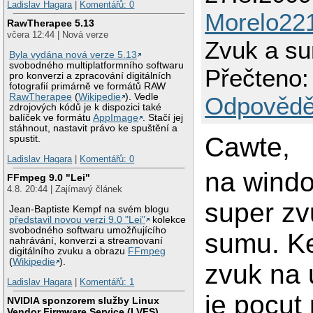
Ladislav Hagara
|
Komentářů: 0
Morelo22
RawTherapee 5.13
včera 12:44 | Nová verze
Zvuk a s
Byla vydána nová verze 5.13
svobodného multiplatformního softwaru
Přečteno:
pro konverzi a zpracování digitálních
fotografií primárně ve formátů RAW
RawTherapee
(
Wikipedie
). Vedle
Odpovědě
zdrojových kódů je k dispozici také
balíček ve formátu
AppImage
. Stačí jej
stáhnout, nastavit právo ke spuštění a
Cawte,
spustit.
Ladislav Hagara
|
Komentářů: 0
na windo
FFmpeg 9.0 "Lei"
4.8. 20:44 | Zajímavý článek
super zv
Jean-Baptiste Kempf na svém blogu
představil novou verzi 9.0 "Lei"
kolekce
svobodného softwaru umožňujícího
sumu. K
nahrávání, konverzi a streamovaní
digitálního zvuku a obrazu
FFmpeg
(
Wikipedie
).
zvuk na 
Ladislav Hagara
|
Komentářů: 1
je pocut 
NVIDIA sponzorem služby Linux
Vendor Firmware Service (LVFS)