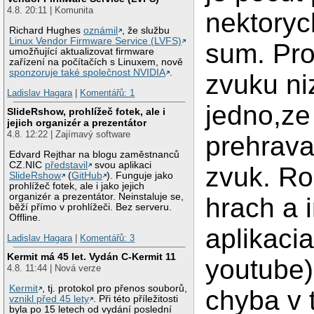
4.8. 20:11 | Komunita
nektoryc
Richard Hughes
oznámil
, že službu
Linux Vendor Firmware Service (LVFS)
sum. Pro
umožňující aktualizovat firmware
zařízení na počítačích s Linuxem, nově
sponzoruje také společnost NVIDIA
.
zvuku ni
Ladislav Hagara
|
Komentářů: 1
jedno,ze
SlideRshow, prohlížeč fotek, ale i
jejich organizér a prezentátor
4.8. 12:22 | Zajímavý software
prehrava
Edvard Rejthar na blogu zaměstnanců
CZ.NIC
představil
svou aplikaci
zvuk. Rob
SlideRshow
(
GitHub
). Funguje jako
prohlížeč fotek, ale i jako jejich
organizér a prezentátor. Neinstaluje se,
hrach a 
běží přímo v prohlížeči. Bez serveru.
Offline.
aplikacia
Ladislav Hagara
|
Komentářů: 3
Kermit má 45 let. Vydán C-Kermit 11
youtube)
4.8. 11:44 | Nová verze
Kermit
, tj. protokol pro přenos souborů,
chyba v 
vznikl před 45 lety
. Při této příležitosti
byla po 15 letech od vydání poslední