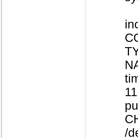
Ou
in
C
T
N
t
11
pu
C
/d