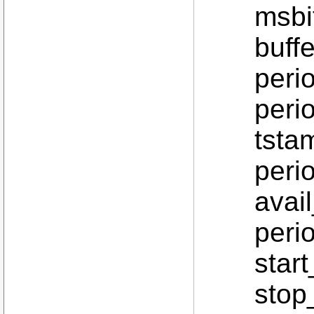
msbi
buffe
perio
perio
tsta
perio
avai
perio
start
stop_