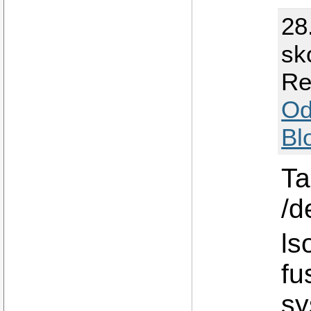
28
sk
Re
Od
Bl
Ta
/d
ls
fu
sy