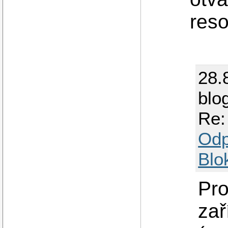
res
28.
blo
Re:
Odp
Blo
Pro
zař