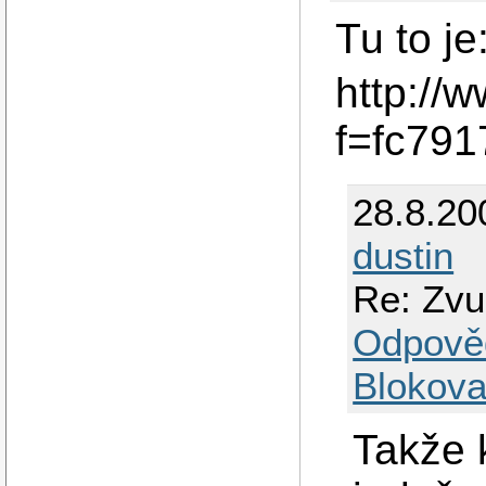
Tu to je
http://w
f=fc79
28.8.20
dustin
Re: Zvu
Odpově
Blokova
Takže 