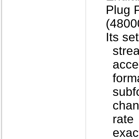
Plug 
(4800
Its se
stre
acce
form
subf
chan
rat
exact