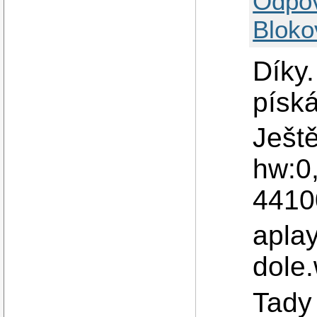
Odpo
Bloko
Díky.
písk
Ješt
hw:0,
4410
aplay
dole.
Tady 