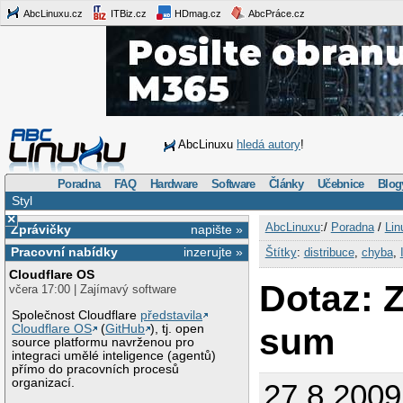
AbcLinuxu.cz
ITBiz.cz
HDmag.cz
AbcPráce.cz
AbcLinuxu
hledá autory
!
Poradna
FAQ
Hardware
Software
Články
Učebnice
Blog
Styl
×
AbcLinuxu
:/
Poradna
/
Lin
Zprávičky
napište »
Pracovní nabídky
inzerujte »
Štítky
:
distribuce
,
chyba
,
Cloudflare OS
Dotaz: 
včera 17:00 | Zajímavý software
Společnost Cloudflare
představila
sum
Cloudflare OS
(
GitHub
), tj. open
source platformu navrženou pro
integraci umělé inteligence (agentů)
přímo do pracovních procesů
organizací.
27.8.2009