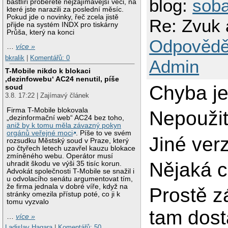
blog:
sob
bastlíři proberete nejzajímavější věci, na
které jste narazili za poslední měsíc.
Pokud jde o novinky, řeč zcela jistě
Re: Zvuk
přijde na systém INDX pro tiskárny
Průša, který na konci
Odpovědě
…
více »
bkralik
|
Komentářů: 0
Admin
T-Mobile nikdo k blokaci
‚dezinfowebu‘ AC24 nenutil, píše
Chyba je
soud
3.8. 17:22 | Zajímavý článek
Firma T-Mobile blokovala
Nepoužit
„dezinformační web“ AC24 bez toho,
aniž by k tomu měla závazný pokyn
orgánů veřejné moci
. Píše to ve svém
Jiné ver
rozsudku Městský soud v Praze, který
po čtyřech letech uzavřel kauzu blokace
zmíněného webu. Operátor musí
Nějaká c
uhradit škodu ve výši 35 tisíc korun.
Advokát společnosti T-Mobile se snažil i
u odvolacího senátu argumentovat tím,
že firma jednala v dobré víře, když na
Prostě z
stránky omezila přístup poté, co ji k
tomu vyzvalo
tam dost
…
více »
Ladislav Hagara
|
Komentářů: 50