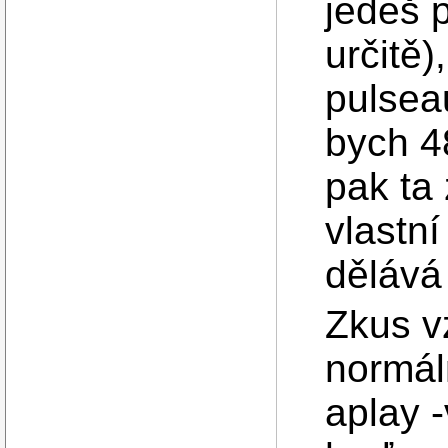
jedeš 
určitě)
pulsea
bych 4
pak ta
vlastn
dělává
Zkus vz
normáln
aplay 