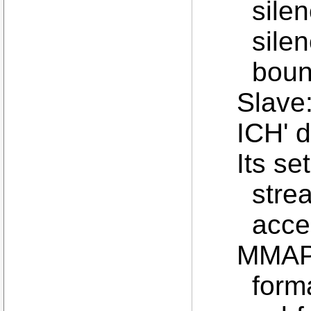
silen
silen
boun
Slave
ICH' 
Its se
stre
acc
MMAP
form