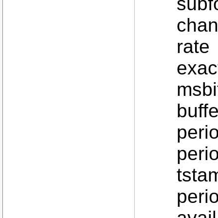
subf
chan
rat
exact
msbi
buffe
perio
perio
tsta
perio
avai