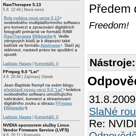
RawTherapee 5.13
Předem 
5.8. 12:44 | Nová verze
Byla vydána nová verze 5.13
Freedom!
svobodného multiplatformního softwaru
pro konverzi a zpracování digitálních
fotografií primárně ve formátů RAW
RawTherapee
(
Wikipedie
). Vedle
zdrojových kódů je k dispozici také
balíček ve formátu
AppImage
. Stačí jej
stáhnout, nastavit právo ke spuštění a
spustit.
Nástroje:
Ladislav Hagara
|
Komentářů: 0
FFmpeg 9.0 "Lei"
Odpově
4.8. 20:44 | Zajímavý článek
Jean-Baptiste Kempf na svém blogu
představil novou verzi 9.0 "Lei"
kolekce
svobodného softwaru umožňujícího
31.8.200
nahrávání, konverzi a streamovaní
digitálního zvuku a obrazu
FFmpeg
SlaNé rou
(
Wikipedie
).
Ladislav Hagara
|
Komentářů: 0
Re: NVIDI
NVIDIA sponzorem služby Linux
Vendor Firmware Service (LVFS)
Odpovědě
4.8. 20:11 | Komunita