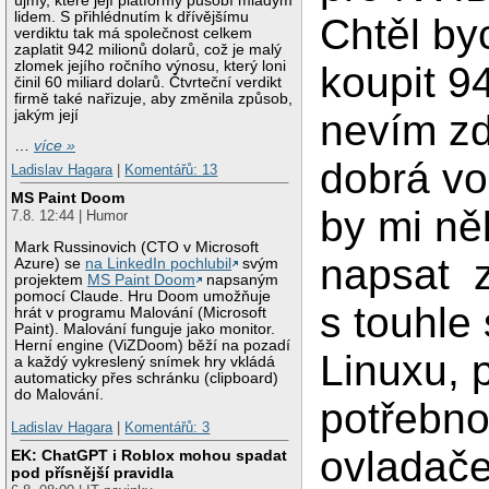
újmy, které její platformy působí mladým
lidem. S přihlédnutím k dřívějšímu
Chtěl byc
verdiktu tak má společnost celkem
zaplatit 942 milionů dolarů, což je malý
zlomek jejího ročního výnosu, který loni
koupit 9
činil 60 miliard dolarů. Čtvrteční verdikt
firmě také nařizuje, aby změnila způsob,
jakým její
nevím zd
…
více »
dobrá vo
Ladislav Hagara
|
Komentářů: 13
MS Paint Doom
by mi ně
7.8. 12:44 | Humor
Mark Russinovich (CTO v Microsoft
napsat 
Azure) se
na LinkedIn pochlubil
svým
projektem
MS Paint Doom
napsaným
pomocí Claude. Hru Doom umožňuje
s touhle 
hrát v programu Malování (Microsoft
Paint). Malování funguje jako monitor.
Herní engine (ViZDoom) běží na pozadí
Linuxu, p
a každý vykreslený snímek hry vkládá
automaticky přes schránku (clipboard)
do Malování.
potřebno
Ladislav Hagara
|
Komentářů: 3
ovladače
EK: ChatGPT i Roblox mohou spadat
pod přísnější pravidla