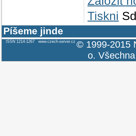
Založit 
Tiskni
Sd
Píšeme jinde
ISSN 1214-1267
www.czech-server.cz
© 1999-2015
o.
Všechna 