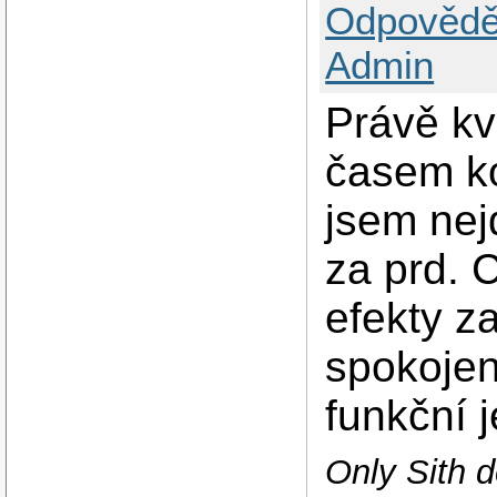
Odpovědě
Admin
Právě kv
časem ko
jsem nejd
za prd.
efekty z
spokojen
funkční j
Only Sith d