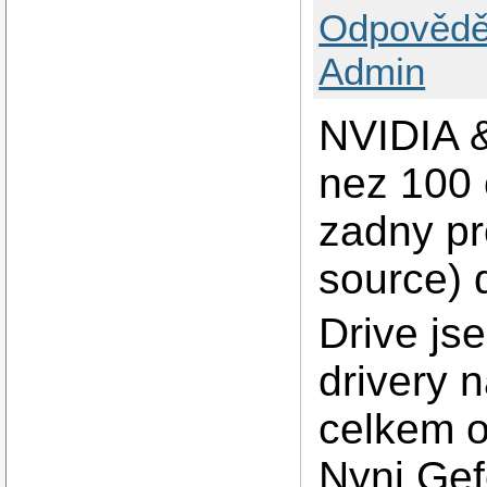
Odpovědě
Admin
NVIDIA &
nez 100 
zadny pr
source) 
Drive js
drivery 
celkem o
Nyni Gef