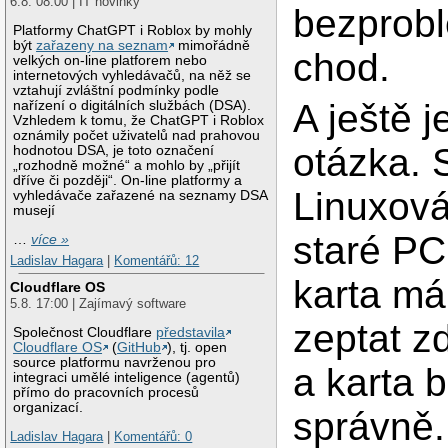
6.8. 08:00 | IT novinky
bezprob
Platformy ChatGPT i Roblox by mohly
být
zařazeny na seznam
mimořádně
chod.
velkých on-line platforem nebo
internetových vyhledávačů, na něž se
vztahují zvláštní podmínky podle
A ještě 
nařízení o digitálních službách (DSA).
Vzhledem k tomu, že ChatGPT i Roblox
oznámily počet uživatelů nad prahovou
otázka. 
hodnotou DSA, je toto označení
„rozhodně možné“ a mohlo by „přijít
dříve či později“. On-line platformy a
Linuxová
vyhledávače zařazené na seznamy DSA
musejí
staré PC
…
více »
Ladislav Hagara
|
Komentářů: 12
karta má
Cloudflare OS
5.8. 17:00 | Zajímavý software
zeptat z
Společnost Cloudflare
představila
Cloudflare OS
(
GitHub
), tj. open
source platformu navrženou pro
a karta 
integraci umělé inteligence (agentů)
přímo do pracovních procesů
organizací.
správně.
Ladislav Hagara
|
Komentářů: 0