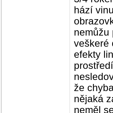
hází vin
obrazovk
nemůžu p
veškeré 
efekty l
prostřed
nesledova
že chyba
nějaká z
neměl se