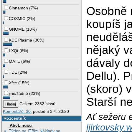
Osobně m
Cinnamon
(
7%
)
COSMIC
(
2%
)
koupíš j
GNOME
(
18%
)
neuděláš
KDE Plasma
(
30%
)
nějaký v
LXQt
(
6%
)
dávaly d
MATE
(
6%
)
Dellu). 
TDE
(
2%
)
Xfce
(
15%
)
(skoro) 
jiné/žádné
(
23%
)
Starší n
Celkem 2352 hlasů
Komentářů: 30
, poslední 3.4. 20:20
Ať sežeru e
Rozcestník
ljirkovsky
AbcLinuxu
Týden na ITBiz: Náklady na