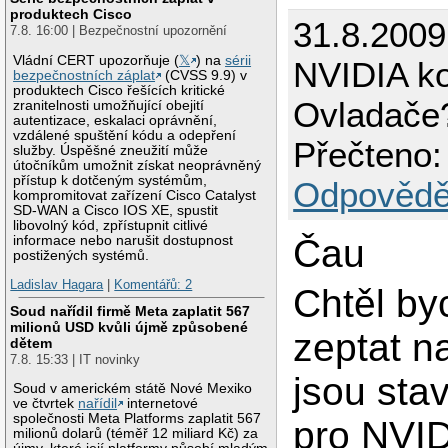
produktech Cisco
31.8.200
7.8. 16:00 | Bezpečnostní upozornění
Vládní CERT upozorňuje (
𝕏
) na
sérii
NVIDIA ko
bezpečnostních záplat
(CVSS 9.9) v
produktech Cisco řešících kritické
Ovladače
zranitelnosti umožňující obejití
autentizace, eskalaci oprávnění,
vzdálené spuštění kódu a odepření
Přečteno:
služby. Úspěšné zneužití může
útočníkům umožnit získat neoprávněný
přístup k dotčeným systémům,
Odpovědě
kompromitovat zařízení Cisco Catalyst
SD-WAN a Cisco IOS XE, spustit
libovolný kód, zpřístupnit citlivé
Čau
informace nebo narušit dostupnost
postižených systémů.
Ladislav Hagara
|
Komentářů: 2
Chtěl by
Soud nařídil firmě Meta zaplatit 567
milionů USD kvůli újmě způsobené
zeptat n
dětem
7.8. 15:33 | IT novinky
jsou sta
Soud v americkém státě Nové Mexiko
ve čtvrtek
nařídil
internetové
společnosti Meta Platforms zaplatit 567
pro NVID
milionů dolarů (téměř 12 miliard Kč) za