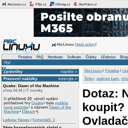
AbcLinuxu.cz
ITBiz.cz
HDmag.cz
AbcPráce.cz
AbcLinuxu
hledá autory
!
Poradna
FAQ
Hardware
Software
Články
Učebnice
Blog
Styl
×
AbcLinuxu
:/
Poradna
/
Lin
Zprávičky
napište »
Pracovní nabídky
inzerujte »
Štítky
:
grafické karty
,
nVid
Quake: Dawn of the Machine
Dotaz: 
včera 04:44 | IT novinky
U příležitosti 30. výročí vydání
koupit?
počítačové hry
Quake
byla
vydána
nová epizoda
s názvem
Dawn of the
Machine
(
Steam
).
Ovladač
Ladislav Hagara
|
Komentářů: 3
Série bezpečnostních záplat v