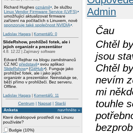
Richard Hughes
oznámil
, že službu
Admin
Linux Vendor Firmware Service (LVFS)
umožňující aktualizovat firmware
zařízení na počítačích s Linuxem, nově
sponzoruje také společnost NVIDIA
.
Čau
Ladislav Hagara
|
Komentářů: 0
Chtěl by
SlideRshow, prohlížeč fotek, ale i
jejich organizér a prezentátor
4.8. 12:22 | Zajímavý software
jsou st
Edvard Rejthar na blogu zaměstnanců
Chtěl by
CZ.NIC
představil
svou aplikaci
SlideRshow
(
GitHub
). Funguje jako
prohlížeč fotek, ale i jako jejich
nevím z
organizér a prezentátor. Neinstaluje se,
běží přímo v prohlížeči. Bez serveru.
Offline.
mi někd
Ladislav Hagara
|
Komentářů: 11
touhle s
Centrum
|
Napsat
|
Starší
Anketa
navrhněte »
potřebn
Které desktopové prostředí na Linuxu
používáte?
bezprob
Budgie
(
10%
)