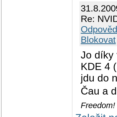
31.8.200
Re: NVID
Odpověd
Blokovat
Jo díky
KDE 4 (
jdu do n
Čau a d
Freedom!