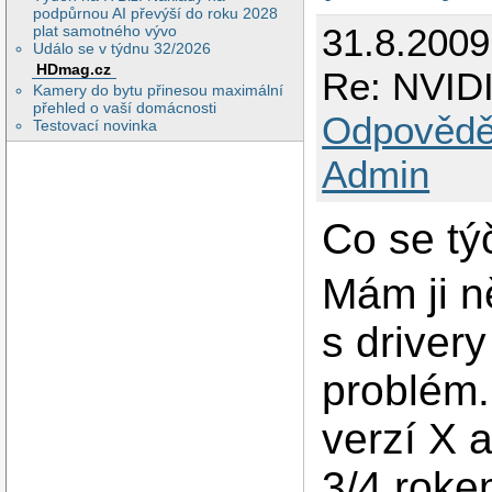
podpůrnou AI převýší do roku 2028
31.8.200
plat samotného vývo
Událo se v týdnu 32/2026
HDmag.cz
Re: NVIDI
Kamery do bytu přinesou maximální
přehled o vaší domácnosti
Odpovědě
Testovací novinka
Admin
Co se tý
Mám ji n
s driver
problém
verzí X 
3/4 roke