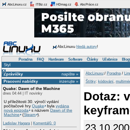
AbcLinuxu.cz
ITBiz.cz
HDmag.cz
AbcPráce.cz
AbcLinuxu
hledá autory
!
Poradna
FAQ
Hardware
Software
Články
Učebnice
Blog
Styl
×
AbcLinuxu
:/
Poradna
/
Lin
Zprávičky
napište »
Pracovní nabídky
inzerujte »
Štítky
:
kódování
,
multimé
Quake: Dawn of the Machine
Dotaz: v
dnes 04:44 | IT novinky
U příležitosti 30. výročí vydání
keyfram
počítačové hry
Quake
byla
vydána
nová epizoda
s názvem
Dawn of the
Machine
(
Steam
).
Ladislav Hagara
|
Komentářů: 0
23.10.200