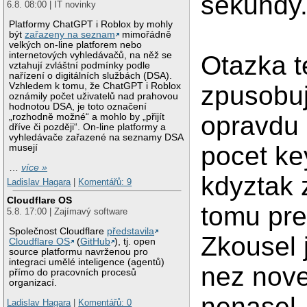
sekundy
6.8. 08:00 | IT novinky
Platformy ChatGPT i Roblox by mohly
být
zařazeny na seznam
mimořádně
velkých on-line platforem nebo
internetových vyhledávačů, na něž se
Otazka t
vztahují zvláštní podmínky podle
nařízení o digitálních službách (DSA).
Vzhledem k tomu, že ChatGPT i Roblox
zpusobuj
oznámily počet uživatelů nad prahovou
hodnotou DSA, je toto označení
opravdu
„rozhodně možné“ a mohlo by „přijít
dříve či později“. On-line platformy a
vyhledávače zařazené na seznamy DSA
pocet ke
musejí
…
více »
kdyztak 
Ladislav Hagara
|
Komentářů: 9
Cloudflare OS
tomu pre
5.8. 17:00 | Zajímavý software
Společnost Cloudflare
představila
Zkousel 
Cloudflare OS
(
GitHub
), tj. open
source platformu navrženou pro
integraci umělé inteligence (agentů)
nez nove
přímo do pracovních procesů
organizací.
nenasel.
Ladislav Hagara
|
Komentářů: 0