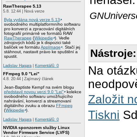
RawTherapee 5.13
5.8. 12:44 | Nová verze
GNUniverse
Byla vydána nová verze 5.13
svobodného multiplatformního softwaru
pro konverzi a zpracování digitálních
fotografií primárně ve formátů RAW
RawTherapee
(
Wikipedie
). Vedle
zdrojových kódů je k dispozici také
balíček ve formátu
AppImage
. Stačí jej
Nástroje:
stáhnout, nastavit právo ke spuštění a
spustit.
Ladislav Hagara
|
Komentářů: 0
Na otázk
FFmpeg 9.0 "Lei"
4.8. 20:44 | Zajímavý článek
neodpově
Jean-Baptiste Kempf na svém blogu
představil novou verzi 9.0 "Lei"
kolekce
Založit 
svobodného softwaru umožňujícího
nahrávání, konverzi a streamovaní
digitálního zvuku a obrazu
FFmpeg
(
Wikipedie
).
Tiskni
Sd
Ladislav Hagara
|
Komentářů: 0
NVIDIA sponzorem služby Linux
Vendor Firmware Service (LVFS)