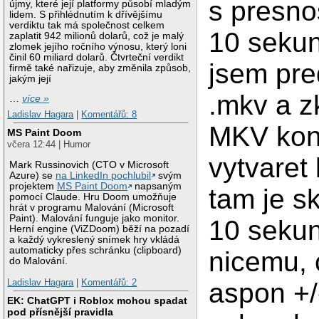
s presnos
újmy, které její platformy působí mladým
lidem. S přihlédnutím k dřívějšímu
verdiktu tak má společnost celkem
10 sekun
zaplatit 942 milionů dolarů, což je malý
zlomek jejího ročního výnosu, který loni
činil 60 miliard dolarů. Čtvrteční verdikt
jsem pre
firmě také nařizuje, aby změnila způsob,
jakým její
.mkv a z
…
více »
Ladislav Hagara
|
Komentářů: 8
MKV kon
MS Paint Doom
včera 12:44 | Humor
vytvaret 
Mark Russinovich (CTO v Microsoft
Azure) se
na LinkedIn pochlubil
svým
projektem
MS Paint Doom
napsaným
tam je s
pomocí Claude. Hru Doom umožňuje
hrát v programu Malování (Microsoft
Paint). Malování funguje jako monitor.
10 seku
Herní engine (ViZDoom) běží na pozadí
a každý vykreslený snímek hry vkládá
automaticky přes schránku (clipboard)
nicemu, 
do Malování.
Ladislav Hagara
|
Komentářů: 2
aspon +/
EK: ChatGPT i Roblox mohou spadat
pod přísnější pravidla