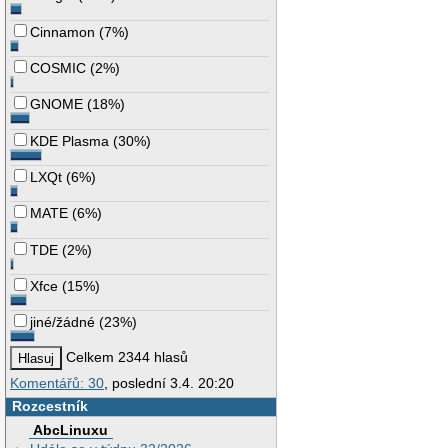
Cinnamon
(
7%
)
COSMIC
(
2%
)
GNOME
(
18%
)
KDE Plasma
(
30%
)
LXQt
(
6%
)
MATE
(
6%
)
TDE
(
2%
)
Xfce
(
15%
)
jiné/žádné
(
23%
)
Celkem 2344 hlasů
Komentářů: 30
, poslední 3.4. 20:20
Rozcestník
AbcLinuxu