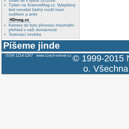
Událo se v týdnu 32/2026
Týden na ScienceMag.cz: Vylepšený
test nenašel žádný rozdíl mezi
vodíkem a antiv
HDmag.cz
Kamery do bytu přinesou maximální
přehled o vaší domácnosti
Testovací novinka
Píšeme jinde
ISSN 1214-1267
www.czech-server.cz
© 1999-2015
o.
Všechna 