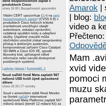
Série bezpečnostních záplat v
produktech Cisco
Amarok
| 
včera 16:00 | Bezpečnostní upozornění
| blog:
blo
Vládní CERT upozorňuje (
𝕏
) na
sérii
bezpečnostních záplat
(CVSS 9.9) v
produktech Cisco řešících kritické
video a k
zranitelnosti umožňující obejití
autentizace, eskalaci oprávnění,
Přečteno:
vzdálené spuštění kódu a odepření
služby. Úspěšné zneužití může
útočníkům umožnit získat neoprávněný
Odpovědě
přístup k dotčeným systémům,
kompromitovat zařízení Cisco Catalyst
SD-WAN a Cisco IOS XE, spustit
Mam .avi
libovolný kód, zpřístupnit citlivé
informace nebo narušit dostupnost
postižených systémů.
xvid vid
Ladislav Hagara
|
Komentářů: 2
Soud nařídil firmě Meta zaplatit 567
pomoci 
milionů USD kvůli újmě způsobené
dětem
muzu sk
včera 15:33 | IT novinky
Soud v americkém státě Nové Mexiko
parame
ve čtvrtek
nařídil
internetové
společnosti Meta Platforms zaplatit 567
milionů dolarů (téměř 12 miliard Kč) za