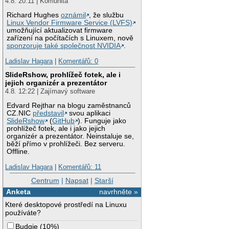
4.8. 20:11 | Komunita
Richard Hughes
oznámil
, že službu
Linux Vendor Firmware Service (LVFS)
umožňující aktualizovat firmware
zařízení na počítačích s Linuxem, nově
sponzoruje také společnost NVIDIA
.
Ladislav Hagara
|
Komentářů: 0
SlideRshow, prohlížeč fotek, ale i
jejich organizér a prezentátor
4.8. 12:22 | Zajímavý software
Edvard Rejthar na blogu zaměstnanců
CZ.NIC
představil
svou aplikaci
SlideRshow
(
GitHub
). Funguje jako
prohlížeč fotek, ale i jako jejich
organizér a prezentátor. Neinstaluje se,
běží přímo v prohlížeči. Bez serveru.
Offline.
Ladislav Hagara
|
Komentářů: 11
Centrum
|
Napsat
|
Starší
Anketa
navrhněte »
Které desktopové prostředí na Linuxu
používáte?
Budgie
(
10%
)