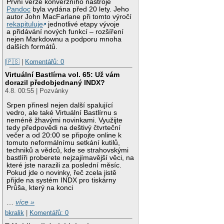
První verze konverzního nástroje
Pandoc
byla vydána před 20 lety. Jeho
autor John MacFarlane při tomto výročí
rekapituluje
jednotlivé etapy vývoje
a přidávání nových funkcí – rozšíření
nejen Markdownu a podporu mnoha
dalších formátů.
|🇵🇸
|
Komentářů: 0
Virtuální Bastlírna vol. 65: Už vám
dorazil předobjednaný INDX?
4.8. 00:55 | Pozvánky
Srpen přinesl nejen další spalující
vedro, ale také Virtuální Bastlírnu s
neméně žhavými novinkami. Využijte
tedy předpovědi na deštivý čtvrteční
večer a od 20:00 se připojte online k
tomuto neformálnímu setkání kutilů,
techniků a vědců, kde se strahovskými
bastlíři proberete nejzajímavější věci, na
které jste narazili za poslední měsíc.
Pokud jde o novinky, řeč zcela jistě
přijde na systém INDX pro tiskárny
Průša, který na konci
…
více »
bkralik
|
Komentářů: 0