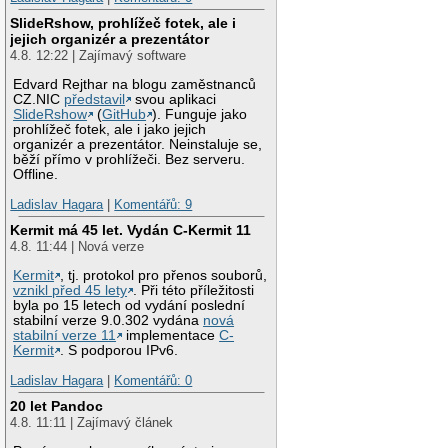
SlideRshow, prohlížeč fotek, ale i
jejich organizér a prezentátor
4.8. 12:22 | Zajímavý software
Edvard Rejthar na blogu zaměstnanců
CZ.NIC
představil
svou aplikaci
SlideRshow
(
GitHub
). Funguje jako
prohlížeč fotek, ale i jako jejich
organizér a prezentátor. Neinstaluje se,
běží přímo v prohlížeči. Bez serveru.
Offline.
Ladislav Hagara
|
Komentářů: 9
Kermit má 45 let. Vydán C-Kermit 11
4.8. 11:44 | Nová verze
Kermit
, tj. protokol pro přenos souborů,
vznikl před 45 lety
. Při této příležitosti
byla po 15 letech od vydání poslední
stabilní verze 9.0.302 vydána
nová
stabilní verze 11
implementace
C-
Kermit
. S podporou IPv6.
Ladislav Hagara
|
Komentářů: 0
20 let Pandoc
4.8. 11:11 | Zajímavý článek