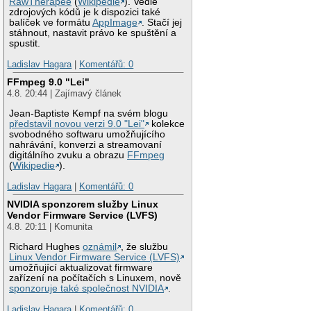
RawTherapee
(
Wikipedie
). Vedle
zdrojových kódů je k dispozici také
balíček ve formátu
AppImage
. Stačí jej
stáhnout, nastavit právo ke spuštění a
spustit.
Ladislav Hagara
|
Komentářů: 0
FFmpeg 9.0 "Lei"
4.8. 20:44 | Zajímavý článek
Jean-Baptiste Kempf na svém blogu
představil novou verzi 9.0 "Lei"
kolekce
svobodného softwaru umožňujícího
nahrávání, konverzi a streamovaní
digitálního zvuku a obrazu
FFmpeg
(
Wikipedie
).
Ladislav Hagara
|
Komentářů: 0
NVIDIA sponzorem služby Linux
Vendor Firmware Service (LVFS)
4.8. 20:11 | Komunita
Richard Hughes
oznámil
, že službu
Linux Vendor Firmware Service (LVFS)
umožňující aktualizovat firmware
zařízení na počítačích s Linuxem, nově
sponzoruje také společnost NVIDIA
.
Ladislav Hagara
|
Komentářů: 0