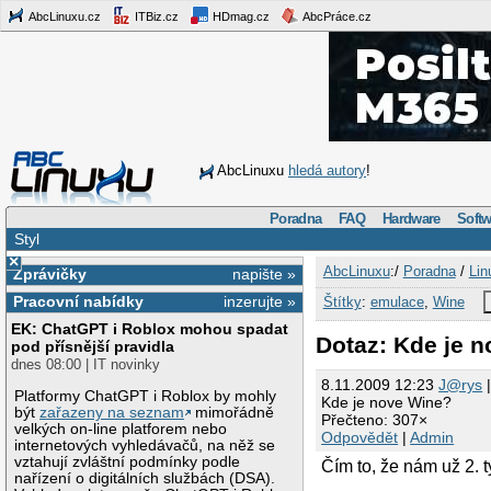
AbcLinuxu.cz
ITBiz.cz
HDmag.cz
AbcPráce.cz
AbcLinuxu
hledá autory
!
Poradna
FAQ
Hardware
Softw
Styl
×
AbcLinuxu
:/
Poradna
/
Lin
Zprávičky
napište »
Pracovní nabídky
inzerujte »
Štítky
:
emulace
,
Wine
EK: ChatGPT i Roblox mohou spadat
Dotaz: Kde je 
pod přísnější pravidla
dnes 08:00 | IT novinky
8.11.2009 12:23
J@rys
|
Platformy ChatGPT i Roblox by mohly
Kde je nove Wine?
být
zařazeny na seznam
mimořádně
Přečteno: 307×
velkých on-line platforem nebo
Odpovědět
|
Admin
internetových vyhledávačů, na něž se
vztahují zvláštní podmínky podle
Čím to, že nám už 2. 
nařízení o digitálních službách (DSA).