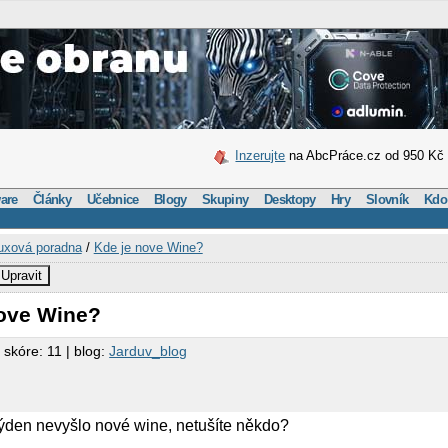
Inzerujte
na AbcPráce.cz od 950 Kč
are
Články
Učebnice
Blogy
Skupiny
Desktopy
Hry
Slovník
Kdo
uxová poradna
/
Kde je nove Wine?
Upravit
nove Wine?
 skóre: 11 | blog:
Jarduv_blog
týden nevyšlo nové wine, netušíte někdo?