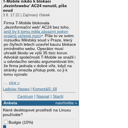
T-Mobile nikdo k blokaci
‚dezinfowebu‘ AC24 nenutil, píše
soud
3.8. 17:22 | Zajímavý článek
Firma T-Mobile blokovala
„dezinformační web“ AC24 bez toho,
aniž by k tomu měla závazný pokyn
orgánů veřejné moci
. Píše to ve svém
rozsudku Městský soud v Praze, který
po čtyřech letech uzavřel kauzu blokace
zmíněného webu. Operátor musí
uhradit škodu ve výši 35 tisíc korun.
Advokát společnosti T-Mobile se snažil i
u odvolacího senátu argumentovat tím,
že firma jednala v dobré víře, když na
stránky omezila přístup poté, co ji k
tomu vyzvalo
…
více »
Ladislav Hagara
|
Komentářů: 68
Centrum
|
Napsat
|
Starší
Anketa
navrhněte »
Které desktopové prostředí na Linuxu
používáte?
Budgie
(
10%
)