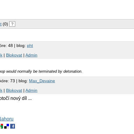
t
(0)
?
óre: 48 | blog:
pht
nk
|
Blokovat
|
Admin
 loop would normally be terminated by detonation.
kóre: 73 | blog:
Max_Devaine
nk
|
Blokovat
|
Admin
očí nový díl ...
Nahoru