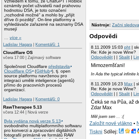
Vzhledem k tomu, že ChatGPT i Roblox
oznámily počet uživatelů nad prahovou
hodnotou DSA, je toto označení
„rozhodně možné“ a mohlo by „přijít
dříve či později“. On-line platformy a
vyhledávače zařazené na seznamy DSA
Nástroje:
Začni sledova
musejí
Odpovědi
…
více »
Ladislav Hagara
|
Komentářů: 1
8.11.2009 15:03
pht
| sk
Re: Kde je nove Wine?
Cloudflare OS
Odpovědět
| |
Sbalit
|
Li
včera 17:00 | Zajímavý software
Mimozemšťani!
Společnost Cloudflare
představila
Cloudflare OS
(
GitHub
), tj. open
In Ada the typical infinite
source platformu navrženou pro
integraci umělé inteligence (agentů)
8.11.2009 16:23
Max
| s
přímo do pracovních procesů
Re: Kde je nove Wine?
organizací.
Odpovědět
| |
Sbalit
|
Li
Ladislav Hagara
|
Komentářů: 0
Čeká se na Půa, až dot
RawTherapee 5.13
Zdar Max
včera 12:44 | Nová verze
Měl jsem sen ... :(
Byla vydána nová verze 5.13
Založit nové vlákno
•
svobodného multiplatformního softwaru
pro konverzi a zpracování digitálních
Tiskni
Sdílej:
fotografií primárně ve formátů RAW