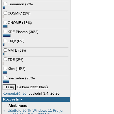
Cinnamon
(
7%
)
COSMIC
(
2%
)
GNOME
(
18%
)
KDE Plasma
(
30%
)
LXQt
(
6%
)
MATE
(
6%
)
TDE
(
2%
)
Xfce
(
15%
)
jiné/žádné
(
23%
)
Celkem 2332 hlasů
Komentářů: 30
, poslední 3.4. 20:20
Rozcestník
AbcLinuxu
Ušetřete 30 %: Windows 11 Pro jen