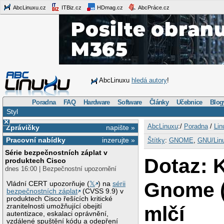
AbcLinuxu.cz
ITBiz.cz
HDmag.cz
AbcPráce.cz
AbcLinuxu
hledá autory
!
Poradna
FAQ
Hardware
Software
Články
Učebnice
Blog
Styl
×
AbcLinuxu
:/
Poradna
/
Lin
Zprávičky
napište »
Pracovní nabídky
inzerujte »
Štítky
:
GNOME
,
GNU/Lin
Série bezpečnostních záplat v
Dotaz: 
produktech Cisco
dnes 16:00 | Bezpečnostní upozornění
Gnome 
Vládní CERT upozorňuje (
𝕏
) na
sérii
bezpečnostních záplat
(CVSS 9.9) v
produktech Cisco řešících kritické
mlčí
zranitelnosti umožňující obejití
autentizace, eskalaci oprávnění,
vzdálené spuštění kódu a odepření