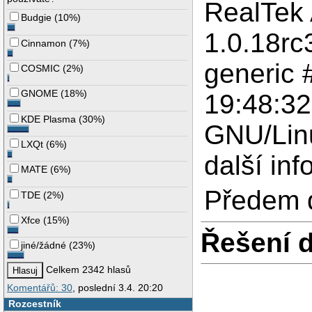
RealTek 
Budgie
(
10%
)
1.0.18rc
Cinnamon
(
7%
)
generic
COSMIC
(
2%
)
GNOME
(
18%
)
19:48:3
KDE Plasma
(
30%
)
GNU/Linu
LXQt
(
6%
)
další in
MATE
(
6%
)
Předem d
TDE
(
2%
)
Xfce
(
15%
)
Řešení 
jiné/žádné
(
23%
)
Celkem 2342 hlasů
Komentářů: 30
, poslední 3.4. 20:20
Rozcestník