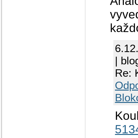
Anal
vyve
každ
6.12
| blo
Re: 
Odp
Blok
Kou
513