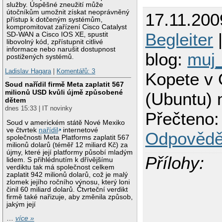
služby. Úspěšné zneužití může
útočníkům umožnit získat neoprávněný
17.11.200
přístup k dotčeným systémům,
kompromitovat zařízení Cisco Catalyst
Begleiter
|
SD-WAN a Cisco IOS XE, spustit
libovolný kód, zpřístupnit citlivé
informace nebo narušit dostupnost
blog:
muj
postižených systémů.
Ladislav Hagara
|
Komentářů: 3
Kopete v
Soud nařídil firmě Meta zaplatit 567
milionů USD kvůli újmě způsobené
(Ubuntu) 
dětem
dnes 15:33 | IT novinky
Přečteno:
Soud v americkém státě Nové Mexiko
ve čtvrtek
nařídil
internetové
Odpovědě
společnosti Meta Platforms zaplatit 567
milionů dolarů (téměř 12 miliard Kč) za
újmy, které její platformy působí mladým
Přílohy:
lidem. S přihlédnutím k dřívějšímu
verdiktu tak má společnost celkem
zaplatit 942 milionů dolarů, což je malý
zlomek jejího ročního výnosu, který loni
činil 60 miliard dolarů. Čtvrteční verdikt
firmě také nařizuje, aby změnila způsob,
jakým její
…
více »