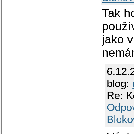
Tak h
použí
jako v
nemám
6.12.
blog:
Re: K
Odpo
Bloko