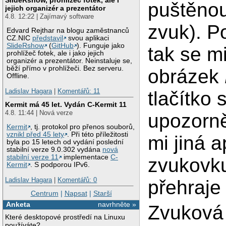
puštěnou
jejich organizér a prezentátor
4.8. 12:22 | Zajímavý software
zvuk). Po
Edvard Rejthar na blogu zaměstnanců
CZ.NIC
představil
svou aplikaci
SlideRshow
(
GitHub
). Funguje jako
tak se m
prohlížeč fotek, ale i jako jejich
organizér a prezentátor. Neinstaluje se,
běží přímo v prohlížeči. Bez serveru.
obrázek
Offline.
Ladislav Hagara
|
Komentářů: 11
tlačítko 
Kermit má 45 let. Vydán C-Kermit 11
4.8. 11:44 | Nová verze
upozorn
Kermit
, tj. protokol pro přenos souborů,
vznikl před 45 lety
. Při této příležitosti
mi jiná 
byla po 15 letech od vydání poslední
stabilní verze 9.0.302 vydána
nová
stabilní verze 11
implementace
C-
zvukovku
Kermit
. S podporou IPv6.
Ladislav Hagara
|
Komentářů: 0
přehraje
Centrum
|
Napsat
|
Starší
Anketa
navrhněte »
Zvuková 
Které desktopové prostředí na Linuxu
používáte?