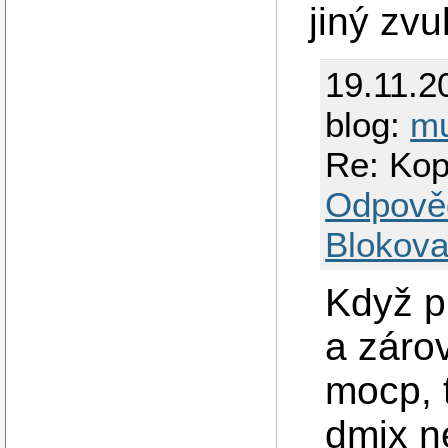
jiný zv
19.11.2
blog:
mu
Re: Kop
Odpově
Blokova
Když p
a záro
mocp, t
dmix n