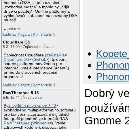
hodnotou DSA, je toto označení
„rozhodně možné“ a mohlo by „přijít
dříve či později“. On-line platformy a
vyhledávače zařazené na seznamy DSA
musejí
…
více »
Ladislav Hagara
|
Komentářů: 9
Cloudflare OS
5.8. 17:00 | Zajímavý software
Kopete
Společnost Cloudflare
představila
Cloudflare OS
(
GitHub
), tj. open
Phonon
source platformu navrženou pro
integraci umělé inteligence (agentů)
přímo do pracovních procesů
Phonon
organizací.
Ladislav Hagara
|
Komentářů: 1
Dobrý ve
RawTherapee 5.13
5.8. 12:44 | Nová verze
používám
Byla vydána nová verze 5.13
svobodného multiplatformního softwaru
pro konverzi a zpracování digitálních
Gnome 2.
fotografií primárně ve formátů RAW
RawTherapee
(
Wikipedie
). Vedle
zdrojových kódů je k dispozici také