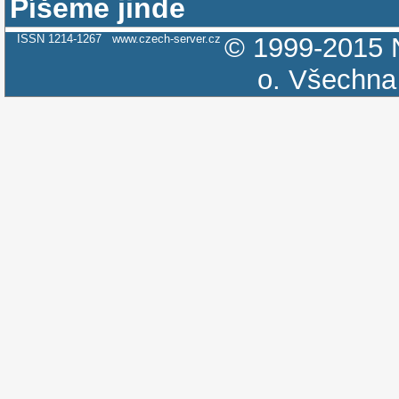
Píšeme jinde
ISSN 1214-1267
www.czech-server.cz
© 1999-2015
o.
Všechna 