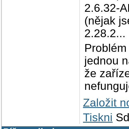
2.6.32-
(nějak js
2.28.2...
Problém 
jednou n
že zaříz
nefunguje
Založit 
Tiskni
Sd