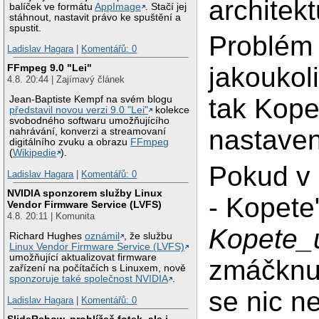
architek
balíček ve formátu
AppImage
. Stačí jej
stáhnout, nastavit právo ke spuštění a
spustit.
Problém 
Ladislav Hagara
|
Komentářů: 0
FFmpeg 9.0 "Lei"
jakoukoli
4.8. 20:44 | Zajímavý článek
tak Kope
Jean-Baptiste Kempf na svém blogu
představil novou verzi 9.0 "Lei"
kolekce
svobodného softwaru umožňujícího
nastaven
nahrávání, konverzi a streamovaní
digitálního zvuku a obrazu
FFmpeg
(
Wikipedie
).
Pokud v 
Ladislav Hagara
|
Komentářů: 0
NVIDIA sponzorem služby Linux
- Kopete
Vendor Firmware Service (LVFS)
4.8. 20:11 | Komunita
Kopete_
Richard Hughes
oznámil
, že službu
Linux Vendor Firmware Service (LVFS)
umožňující aktualizovat firmware
zmáčknu 
zařízení na počítačích s Linuxem, nově
sponzoruje také společnost NVIDIA
.
se nic n
Ladislav Hagara
|
Komentářů: 0
SlideRshow, prohlížeč fotek, ale i