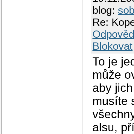
blog:
so
Re: Kope
Odpověd
Blokovat
To je j
může ov
aby jic
musíte 
všechny
alsu, p