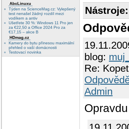
AbcLinuxu
Nástroje:
Týden na ScienceMag.cz: Vylepšený
test nenašel žádný rozdíl mezi
vodíkem a antiv
Ušetřete 30 %: Windows 11 Pro jen
Odpově
za €22,50 a Office 2024 Pro za
€17,15 – akce B
HDmag.cz
19.11.200
Kamery do bytu přinesou maximální
přehled o vaší domácnosti
Testovací novinka
blog:
muj
Re: Kopet
Odpovědě
Admin
Opravdu 
19.11.20