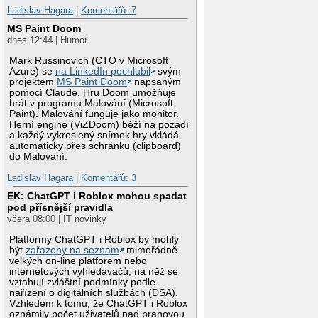
Ladislav Hagara
|
Komentářů: 7
MS Paint Doom
dnes 12:44 | Humor
Mark Russinovich (CTO v Microsoft
Azure) se
na LinkedIn pochlubil
svým
projektem
MS Paint Doom
napsaným
pomocí Claude. Hru Doom umožňuje
hrát v programu Malování (Microsoft
Paint). Malování funguje jako monitor.
Herní engine (ViZDoom) běží na pozadí
a každý vykreslený snímek hry vkládá
automaticky přes schránku (clipboard)
do Malování.
Ladislav Hagara
|
Komentářů: 3
EK: ChatGPT i Roblox mohou spadat
pod přísnější pravidla
včera 08:00 | IT novinky
Platformy ChatGPT i Roblox by mohly
být
zařazeny na seznam
mimořádně
velkých on-line platforem nebo
internetových vyhledávačů, na něž se
vztahují zvláštní podmínky podle
nařízení o digitálních službách (DSA).
Vzhledem k tomu, že ChatGPT i Roblox
oznámily počet uživatelů nad prahovou