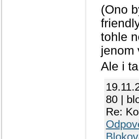
(Ono by
friendl
tohle 
jenom 
Ale i t
19.11.
80 | bl
Re: Ko
Odpov
Blokov