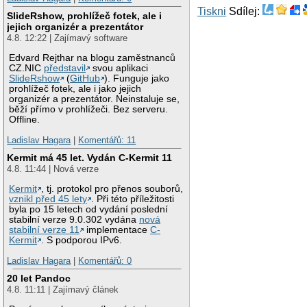
Tiskni
Sdílej:
SlideRshow, prohlížeč fotek, ale i
jejich organizér a prezentátor
4.8. 12:22 | Zajímavý software
Edvard Rejthar na blogu zaměstnanců
CZ.NIC
představil
svou aplikaci
SlideRshow
(
GitHub
). Funguje jako
prohlížeč fotek, ale i jako jejich
organizér a prezentátor. Neinstaluje se,
běží přímo v prohlížeči. Bez serveru.
Offline.
Ladislav Hagara
|
Komentářů: 11
Kermit má 45 let. Vydán C-Kermit 11
4.8. 11:44 | Nová verze
Kermit
, tj. protokol pro přenos souborů,
vznikl před 45 lety
. Při této příležitosti
byla po 15 letech od vydání poslední
stabilní verze 9.0.302 vydána
nová
stabilní verze 11
implementace
C-
Kermit
. S podporou IPv6.
Ladislav Hagara
|
Komentářů: 0
20 let Pandoc
4.8. 11:11 | Zajímavý článek