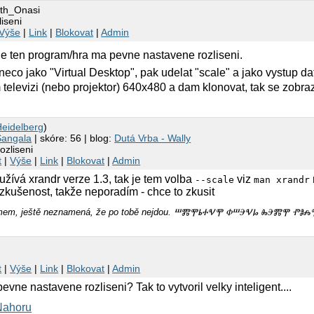
rth_Onasi
liseni
Výše
|
Link
|
Blokovat
|
Admin
le ten program/hra ma pevne nastavene rozliseni.
eco jako "Virtual Desktop", pak udelat "scale" a jako vystup d
 televizi (nebo projektor) 640x480 a dam klonovat, tak se zobraz
Heidelberg
)
Šangala
| skóre: 56 | blog:
Dutá Vrba - Wally
ozliseni
t
|
Výše
|
Link
|
Blokovat
|
Admin
žívá xrandr verze 1.3, tak je tem volba
viz
--scale
man xrandr
zkušenost, takže neporadím - chce to zkusit
omamem, ještě neznamená, že po tobě nejdou. ⰞⰏⰉⰓⰀⰜⰉ ⰗⰞⰅⰜⰘ ⰈⰅⰏⰉ 
x
t
|
Výše
|
Link
|
Blokovat
|
Admin
vne nastavene rozliseni? Tak to vytvoril velky inteligent....
Nahoru