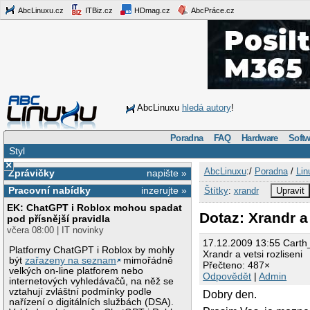
AbcLinuxu.cz
ITBiz.cz
HDmag.cz
AbcPráce.cz
AbcLinuxu
hledá autory
!
Poradna
FAQ
Hardware
Softw
Styl
×
AbcLinuxu
:/
Poradna
/
Lin
Zprávičky
napište »
Pracovní nabídky
inzerujte »
Štítky
:
xrandr
Upravit
EK: ChatGPT i Roblox mohou spadat
Dotaz: Xrandr a 
pod přísnější pravidla
včera 08:00 | IT novinky
17.12.2009 13:55 Carth
Platformy ChatGPT i Roblox by mohly
Xrandr a vetsi rozliseni
být
zařazeny na seznam
mimořádně
Přečteno: 487×
velkých on-line platforem nebo
Odpovědět
|
Admin
internetových vyhledávačů, na něž se
vztahují zvláštní podmínky podle
Dobry den.
nařízení o digitálních službách (DSA).