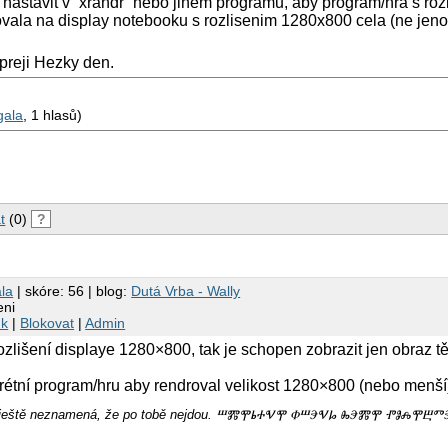
nastavit v `xrandr` nebo jinem programu, aby program/hra s roz
vala na display notebooku s rozlisenim 1280x800 cela (ne je
preji Hezky den.
gala
, 1 hlasů)
t
(0)
?
la
| skóre: 56 | blog:
Dutá Vrba - Wally
eni
nk
|
Blokovat
|
Admin
lišení displaye 1280×800, tak je schopen zobrazit jen obraz tě
krétní program/hru aby rendroval velikost 1280×800 (nebo menší
m, ještě neznamená, že po tobě nejdou. ⰞⰏⰉⰓⰀⰜⰉ ⰗⰞⰅⰜⰘ ⰈⰅⰏⰉ ⰒⰑⰎⰉⰁ