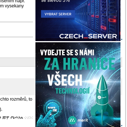
lisenim napr.
nom vysekany
chto rozměrů, to
).
ⰕⰅ ⰏⰉ ⰒⰓⰄⰅⰎ ·:⁖⁘⁙