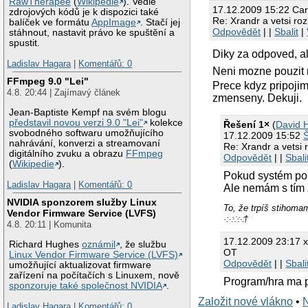
RawTherapee
(
Wikipedie
). Vedle
17.12.2009 15:22 Ca
zdrojových kódů je k dispozici také
Re: Xrandr a vetsi roz
balíček ve formátu
AppImage
. Stačí jej
Odpovědět
| |
Sbalit
|
stáhnout, nastavit právo ke spuštění a
spustit.
Diky za odpoved, a
Ladislav Hagara
|
Komentářů: 0
Neni mozne pouzit n
FFmpeg 9.0 "Lei"
Prece kdyz pripojim
4.8. 20:44 | Zajímavý článek
zmenseny. Dekuji.
Jean-Baptiste Kempf na svém blogu
představil novou verzi 9.0 "Lei"
kolekce
Řešení 1×
(
David 
svobodného softwaru umožňujícího
17.12.2009 15:52
nahrávání, konverzi a streamovaní
Re: Xrandr a vetsi r
digitálního zvuku a obrazu
FFmpeg
Odpovědět
| |
Sbali
(
Wikipedie
).
Pokud systém pou
Ladislav Hagara
|
Komentářů: 0
Ale nemám s tím 
NVIDIA sponzorem služby Linux
To, že trpíš stih
Vendor Firmware Service (LVFS)
·:⁖⁘⁙†
4.8. 20:11 | Komunita
17.12.2009 23:17 
Richard Hughes
oznámil
, že službu
OT
Linux Vendor Firmware Service (LVFS)
Odpovědět
| |
Sbali
umožňující aktualizovat firmware
zařízení na počítačích s Linuxem, nově
Program/hra ma pe
sponzoruje také společnost NVIDIA
.
Založit nové vlákno
•
Ladislav Hagara
|
Komentářů: 0