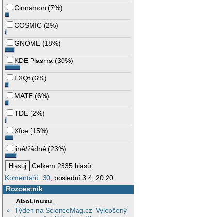
Cinnamon
(
7%
)
COSMIC
(
2%
)
GNOME
(
18%
)
KDE Plasma
(
30%
)
LXQt
(
6%
)
MATE
(
6%
)
TDE
(
2%
)
Xfce
(
15%
)
jiné/žádné
(
23%
)
Celkem 2335 hlasů
Komentářů: 30
, poslední 3.4. 20:20
Rozcestník
AbcLinuxu
Týden na ScienceMag.cz: Vylepšený