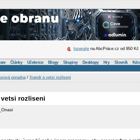
Inzerujte
na AbcPráce.cz od 950 Kč
are
Články
Učebnice
Blogy
Skupiny
Desktopy
Hry
Slovník
Kdo
uxová poradna
/
Xrandr a vetsi rozliseni
vetsi rozliseni
_Onasi