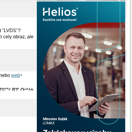
at "LVDS"?
i cely obraz, ale
nebo
web
ⰒⰑⰎⰉⰁⰕⰅ ⰏⰉ ⰒⰓⰄⰅⰎ