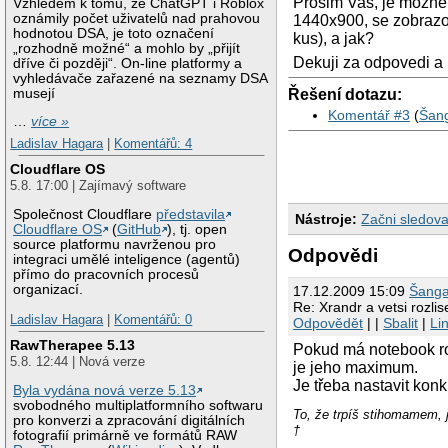
Prosim Vas, je mozne 
Vzhledem k tomu, že ChatGPT i Roblox
oznámily počet uživatelů nad prahovou
1440x900, se zobrazo
hodnotou DSA, je toto označení
kus), a jak?
„rozhodně možné“ a mohlo by „přijít
Dekuji za odpovedi a 
dříve či později“. On-line platformy a
vyhledávače zařazené na seznamy DSA
Řešení dotazu:
musejí
Komentář #3
(
Šan
…
více »
Ladislav Hagara
|
Komentářů: 4
Cloudflare OS
5.8. 17:00 | Zajímavý software
Společnost Cloudflare
představila
Nástroje:
Začni sledova
Cloudflare OS
(
GitHub
), tj. open
source platformu navrženou pro
Odpovědi
integraci umělé inteligence (agentů)
přímo do pracovních procesů
organizací.
17.12.2009 15:09
Šanga
Re: Xrandr a vetsi rozlis
Ladislav Hagara
|
Komentářů: 0
Odpovědět
| |
Sbalit
|
Li
RawTherapee 5.13
Pokud má notebook roz
5.8. 12:44 | Nová verze
je jeho maximum.
Je třeba nastavit kon
Byla vydána nová verze 5.13
svobodného multiplatformního softwaru
To, že trpíš stihomame
pro konverzi a zpracování digitálních
†
fotografií primárně ve formátů RAW