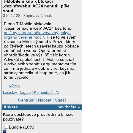
T-Mobile nikdo k blokaci
‚dezinfowebu‘ AC24 nenutil, píše
soud
3.8. 17:22 | Zajímavý článek
Firma T-Mobile blokovala
„dezinformační web“ AC24 bez toho,
aniž by k tomu měla závazný pokyn
orgánů veřejné moci
. Píše to ve svém
rozsudku Městský soud v Praze, který
po čtyřech letech uzavřel kauzu blokace
zmíněného webu. Operátor musí
uhradit škodu ve výši 35 tisíc korun.
Advokát společnosti T-Mobile se snažil i
u odvolacího senátu argumentovat tím,
že firma jednala v dobré víře, když na
stránky omezila přístup poté, co ji k
tomu vyzvalo
…
více »
Ladislav Hagara
|
Komentářů: 71
Centrum
|
Napsat
|
Starší
Anketa
navrhněte »
Které desktopové prostředí na Linuxu
používáte?
Budgie
(
10%
)