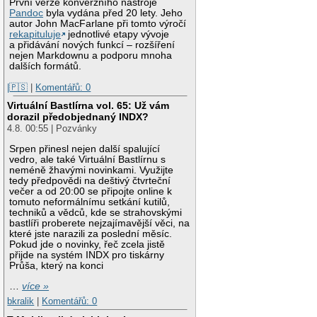
První verze konverzního nástroje
Pandoc
byla vydána před 20 lety. Jeho
autor John MacFarlane při tomto výročí
rekapituluje
jednotlivé etapy vývoje
a přidávání nových funkcí – rozšíření
nejen Markdownu a podporu mnoha
dalších formátů.
|🇵🇸
|
Komentářů: 0
Virtuální Bastlírna vol. 65: Už vám
dorazil předobjednaný INDX?
4.8. 00:55 | Pozvánky
Srpen přinesl nejen další spalující
vedro, ale také Virtuální Bastlírnu s
neméně žhavými novinkami. Využijte
tedy předpovědi na deštivý čtvrteční
večer a od 20:00 se připojte online k
tomuto neformálnímu setkání kutilů,
techniků a vědců, kde se strahovskými
bastlíři proberete nejzajímavější věci, na
které jste narazili za poslední měsíc.
Pokud jde o novinky, řeč zcela jistě
přijde na systém INDX pro tiskárny
Průša, který na konci
…
více »
bkralik
|
Komentářů: 0