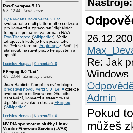
Nástroje:
RawTherapee 5.13
5.8. 12:44 | Nová verze
Odpově
Byla vydána nová verze 5.13
svobodného multiplatformního softwaru
pro konverzi a zpracování digitálních
fotografií primárně ve formátů RAW
26.12.20
RawTherapee
(
Wikipedie
). Vedle
zdrojových kódů je k dispozici také
balíček ve formátu
AppImage
. Stačí jej
Max_Deva
stáhnout, nastavit právo ke spuštění a
spustit.
Re: Jak p
Ladislav Hagara
|
Komentářů: 0
Windows
FFmpeg 9.0 "Lei"
4.8. 20:44 | Zajímavý článek
Odpovědě
Jean-Baptiste Kempf na svém blogu
představil novou verzi 9.0 "Lei"
kolekce
svobodného softwaru umožňujícího
Admin
nahrávání, konverzi a streamovaní
digitálního zvuku a obrazu
FFmpeg
(
Wikipedie
).
Pokud to
Ladislav Hagara
|
Komentářů: 0
můžeš z
NVIDIA sponzorem služby Linux
Vendor Firmware Service (LVFS)