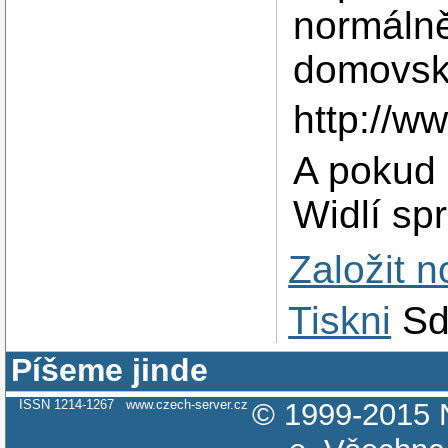
normáln
domovsk
http://ww
A pokud 
Widlí sp
Založit 
Tiskni
Sd
Píšeme jinde
ISSN 1214-1267
www.czech-server.cz
© 1999-2015