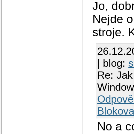
Jo, dob
Nejde o
stroje. 
26.12.2
| blog:
s
Re: Jak
Window
Odpově
Blokova
No a c