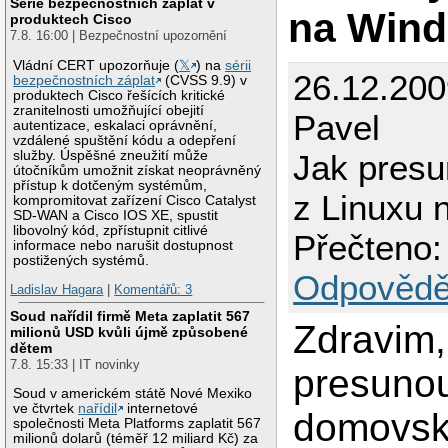
Série bezpečnostních záplat v
na Win
produktech Cisco
7.8. 16:00 | Bezpečnostní upozornění
Vládní CERT upozorňuje (
𝕏
) na
sérii
26.12.200
bezpečnostních záplat
(CVSS 9.9) v
produktech Cisco řešících kritické
zranitelnosti umožňující obejití
Pavel
autentizace, eskalaci oprávnění,
vzdálené spuštění kódu a odepření
služby. Úspěšné zneužití může
Jak presu
útočníkům umožnit získat neoprávněný
přístup k dotčeným systémům,
z Linuxu
kompromitovat zařízení Cisco Catalyst
SD-WAN a Cisco IOS XE, spustit
libovolný kód, zpřístupnit citlivé
Přečteno:
informace nebo narušit dostupnost
postižených systémů.
Odpovědě
Ladislav Hagara
|
Komentářů: 3
Soud nařídil firmě Meta zaplatit 567
Zdravim,
milionů USD kvůli újmě způsobené
dětem
7.8. 15:33 | IT novinky
presuno
Soud v americkém státě Nové Mexiko
ve čtvrtek
nařídil
internetové
domovsk
společnosti Meta Platforms zaplatit 567
milionů dolarů (téměř 12 miliard Kč) za