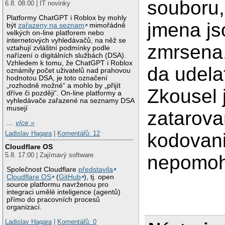
souboru,
6.8. 08:00 | IT novinky
Platformy ChatGPT i Roblox by mohly
jmena js
být
zařazeny na seznam
mimořádně
velkých on-line platforem nebo
internetových vyhledávačů, na něž se
zmrsena.
vztahují zvláštní podmínky podle
nařízení o digitálních službách (DSA).
Vzhledem k tomu, že ChatGPT i Roblox
da udela
oznámily počet uživatelů nad prahovou
hodnotou DSA, je toto označení
„rozhodně možné“ a mohlo by „přijít
Zkousel 
dříve či později“. On-line platformy a
vyhledávače zařazené na seznamy DSA
musejí
zatarova
…
více »
Ladislav Hagara
|
Komentářů: 12
kodovani
Cloudflare OS
5.8. 17:00 | Zajímavý software
nepomoh
Společnost Cloudflare
představila
Cloudflare OS
(
GitHub
), tj. open
source platformu navrženou pro
integraci umělé inteligence (agentů)
přímo do pracovních procesů
organizací.
Ladislav Hagara
|
Komentářů: 0