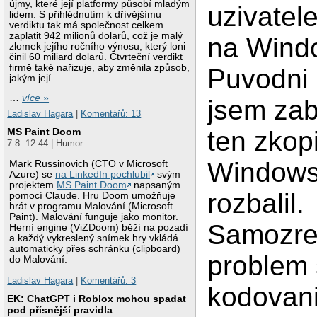
újmy, které její platformy působí mladým
uzivatel
lidem. S přihlédnutím k dřívějšímu
verdiktu tak má společnost celkem
zaplatit 942 milionů dolarů, což je malý
na Wind
zlomek jejího ročního výnosu, který loni
činil 60 miliard dolarů. Čtvrteční verdikt
firmě také nařizuje, aby změnila způsob,
Puvodni 
jakým její
…
více »
jsem zaba
Ladislav Hagara
|
Komentářů: 13
ten zkop
MS Paint Doom
7.8. 12:44 | Humor
Windows
Mark Russinovich (CTO v Microsoft
Azure) se
na LinkedIn pochlubil
svým
projektem
MS Paint Doom
napsaným
rozbalil.
pomocí Claude. Hru Doom umožňuje
hrát v programu Malování (Microsoft
Paint). Malování funguje jako monitor.
Samozre
Herní engine (ViZDoom) běží na pozadí
a každý vykreslený snímek hry vkládá
automaticky přes schránku (clipboard)
problem 
do Malování.
Ladislav Hagara
|
Komentářů: 3
kodovan
EK: ChatGPT i Roblox mohou spadat
pod přísnější pravidla