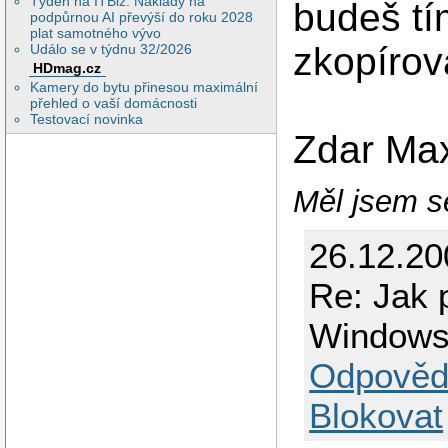
Týden na ITBiz: Náklady na
budeš tí
podpůrnou AI převýší do roku 2028
plat samotného vývo
zkopírov
Událo se v týdnu 32/2026
HDmag.cz
Kamery do bytu přinesou maximální
přehled o vaší domácnosti
Testovací novinka
Zdar Ma
Měl jsem se
26.12.20
Re: Jak 
Window
Odpověd
Blokovat