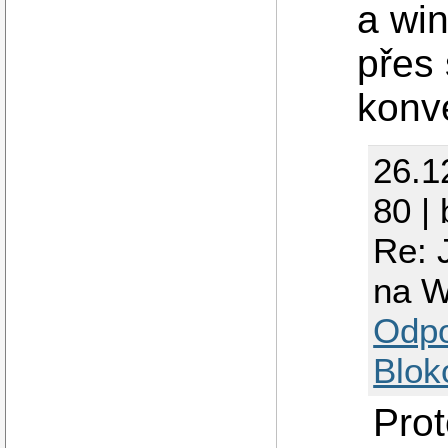
a wi
přes
konve
26.1
80 |
Re: 
na 
Odp
Blok
Pro