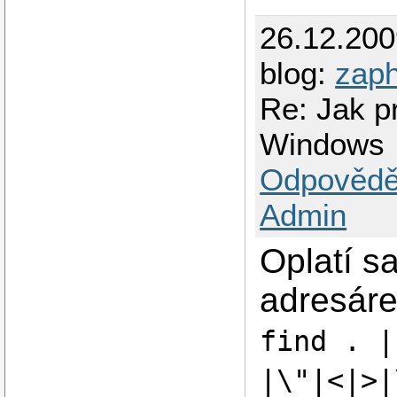
26.12.20
blog:
zap
Re: Jak p
Windows
Odpovědě
Admin
Oplatí s
adresáre
find . |
|\"|<|>|