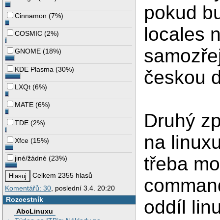
pokud bu
Cinnamon
(
7%
)
locales 
COSMIC
(
2%
)
samozřej
GNOME
(
18%
)
KDE Plasma
(
30%
)
českou di
LXQt
(
6%
)
MATE
(
6%
)
Druhý zp
TDE
(
2%
)
na linuxu
Xfce
(
15%
)
třeba mo
jiné/žádné
(
23%
)
Celkem 2355 hlasů
commande
Komentářů: 30
, poslední 3.4. 20:20
Rozcestník
oddíl lin
AbcLinuxu