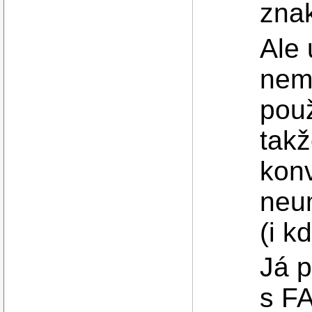
zna
Ale 
nem
použ
takž
konv
neum
(i k
Já 
s FA