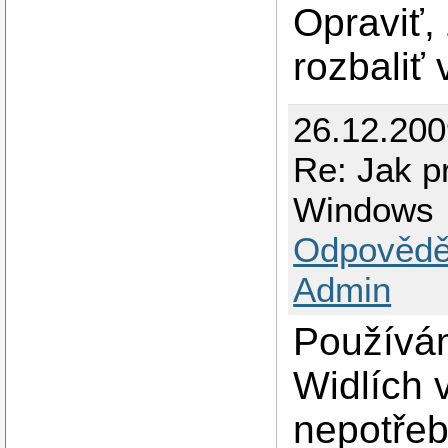
Opraviť, 
rozbaliť
26.12.20
Re: Jak p
Windows
Odpovědě
Admin
Používám
Widlích 
nepotřeb