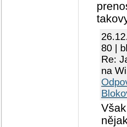
preno
takov
26.12
80 | 
Re: J
na W
Odpo
Bloko
Však
něja