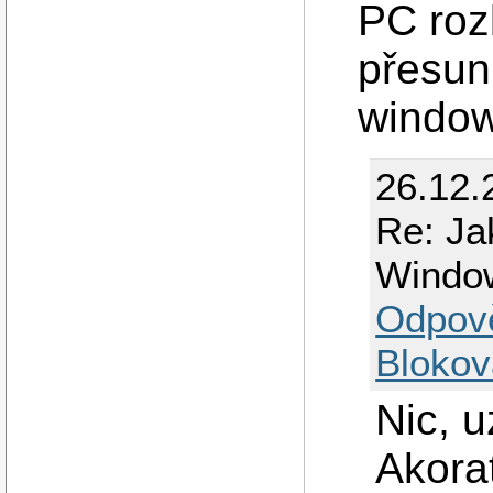
PC roz
přesunu
window
26.12.
Re: Ja
Windo
Odpov
Blokov
Nic, 
Akorat