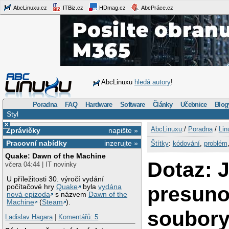
AbcLinuxu.cz
ITBiz.cz
HDmag.cz
AbcPráce.cz
AbcLinuxu
hledá autory
!
Poradna
FAQ
Hardware
Software
Články
Učebnice
Blog
Styl
×
AbcLinuxu
:/
Poradna
/
Lin
Zprávičky
napište »
Pracovní nabídky
inzerujte »
Štítky
:
kódování
,
problém
Quake: Dawn of the Machine
Dotaz: 
včera 04:44 | IT novinky
U příležitosti 30. výročí vydání
presuno
počítačové hry
Quake
byla
vydána
nová epizoda
s názvem
Dawn of the
Machine
(
Steam
).
soubory
Ladislav Hagara
|
Komentářů: 5