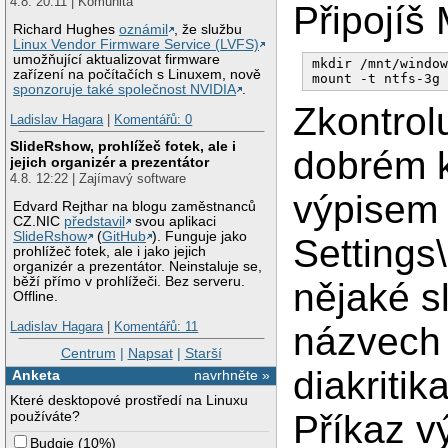
4.8. 20:11 | Komunita
Připojíš
Richard Hughes
oznámil
, že službu
Linux Vendor Firmware Service (LVFS)
umožňující aktualizovat firmware
mkdir /mnt/window
zařízení na počítačích s Linuxem, nově
sponzoruje také společnost NVIDIA
.
Zkontrolu
Ladislav Hagara
|
Komentářů: 0
SlideRshow, prohlížeč fotek, ale i
dobrém k
jejich organizér a prezentátor
4.8. 12:22 | Zajímavý software
výpisem 
Edvard Rejthar na blogu zaměstnanců
CZ.NIC
představil
svou aplikaci
SlideRshow
(
GitHub
). Funguje jako
Settings\
prohlížeč fotek, ale i jako jejich
organizér a prezentátor. Neinstaluje se,
běží přímo v prohlížeči. Bez serveru.
nějaké s
Offline.
Ladislav Hagara
|
Komentářů: 11
názvech 
Centrum
|
Napsat
|
Starší
diakritika
Anketa
navrhněte »
Které desktopové prostředí na Linuxu
používáte?
Příkaz v
Budgie
(
10%
)