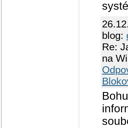
systé
26.12
blog:
Re: J
na W
Odpo
Bloko
Bohu
info
soubo