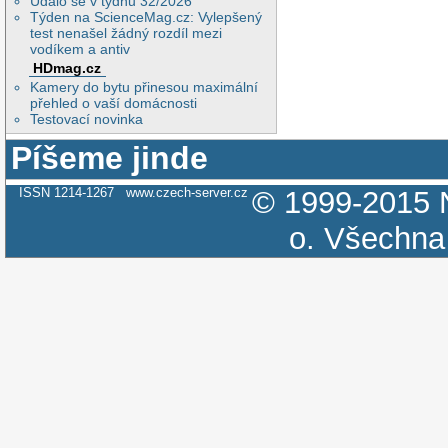
Událo se v týdnu 32/2026
Týden na ScienceMag.cz: Vylepšený
test nenašel žádný rozdíl mezi
vodíkem a antiv
HDmag.cz
Kamery do bytu přinesou maximální
přehled o vaší domácnosti
Testovací novinka
Píšeme jinde
ISSN 1214-1267
www.czech-server.cz
© 1999-2015
o.
Všechna 