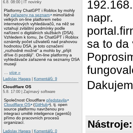
192.168.
6.8. 08:00 | IT novinky
Platformy ChatGPT i Roblox by mohly
napr.
být
zařazeny na seznam
mimořádně
velkých on-line platforem nebo
internetových vyhledávačů, na něž se
portal.fi
vztahují zvláštní podmínky podle
nařízení o digitálních službách (DSA).
Vzhledem k tomu, že ChatGPT i Roblox
sa to da 
oznámily počet uživatelů nad prahovou
hodnotou DSA, je toto označení
„rozhodně možné“ a mohlo by „přijít
Poprosim
dříve či později“. On-line platformy a
vyhledávače zařazené na seznamy DSA
musejí
fungoval
…
více »
Ladislav Hagara
|
Komentářů: 9
Dakujem
Cloudflare OS
5.8. 17:00 | Zajímavý software
Společnost Cloudflare
představila
Cloudflare OS
(
GitHub
), tj. open
source platformu navrženou pro
integraci umělé inteligence (agentů)
přímo do pracovních procesů
Nástroje:
organizací.
Ladislav Hagara
|
Komentářů: 0