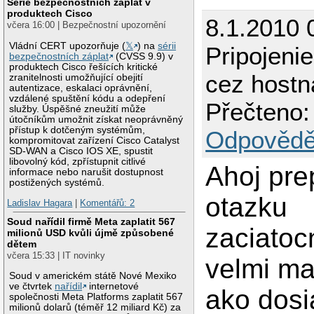
Série bezpečnostních záplat v
produktech Cisco
8.1.2010 
včera 16:00 | Bezpečnostní upozornění
Vládní CERT upozorňuje (
𝕏
) na
sérii
Pripojenie
bezpečnostních záplat
(CVSS 9.9) v
produktech Cisco řešících kritické
cez hostn
zranitelnosti umožňující obejití
autentizace, eskalaci oprávnění,
vzdálené spuštění kódu a odepření
Přečteno:
služby. Úspěšné zneužití může
útočníkům umožnit získat neoprávněný
přístup k dotčeným systémům,
Odpovědě
kompromitovat zařízení Cisco Catalyst
SD-WAN a Cisco IOS XE, spustit
libovolný kód, zpřístupnit citlivé
Ahoj pre
informace nebo narušit dostupnost
postižených systémů.
otazku
Ladislav Hagara
|
Komentářů: 2
Soud nařídil firmě Meta zaplatit 567
zaciatocn
milionů USD kvůli újmě způsobené
dětem
včera 15:33 | IT novinky
velmi ma
Soud v americkém státě Nové Mexiko
ve čtvrtek
nařídil
internetové
ako dos
společnosti Meta Platforms zaplatit 567
milionů dolarů (téměř 12 miliard Kč) za