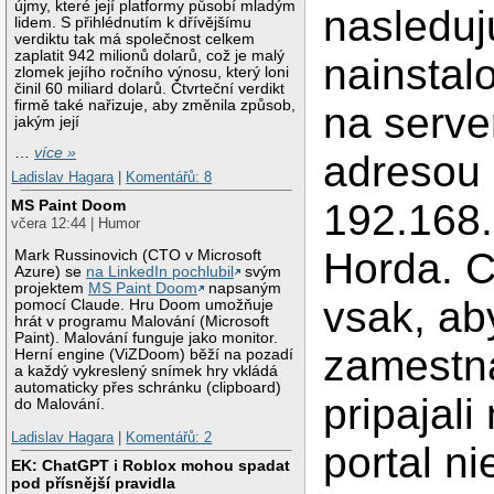
újmy, které její platformy působí mladým
nasleduj
lidem. S přihlédnutím k dřívějšímu
verdiktu tak má společnost celkem
zaplatit 942 milionů dolarů, což je malý
nainstal
zlomek jejího ročního výnosu, který loni
činil 60 miliard dolarů. Čtvrteční verdikt
firmě také nařizuje, aby změnila způsob,
na server
jakým její
…
více »
adresou
Ladislav Hagara
|
Komentářů: 8
192.168.
MS Paint Doom
včera 12:44 | Humor
Horda. 
Mark Russinovich (CTO v Microsoft
Azure) se
na LinkedIn pochlubil
svým
projektem
MS Paint Doom
napsaným
vsak, ab
pomocí Claude. Hru Doom umožňuje
hrát v programu Malování (Microsoft
Paint). Malování funguje jako monitor.
zamestn
Herní engine (ViZDoom) běží na pozadí
a každý vykreslený snímek hry vkládá
automaticky přes schránku (clipboard)
pripajali
do Malování.
Ladislav Hagara
|
Komentářů: 2
portal ni
EK: ChatGPT i Roblox mohou spadat
pod přísnější pravidla