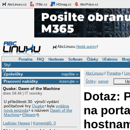
AbcLinuxu.cz
ITBiz.cz
HDmag.cz
AbcPráce.cz
AbcLinuxu
hledá autory
!
Poradna
FAQ
Hardware
Software
Články
Učebnice
Blog
Styl
×
AbcLinuxu
:/
Poradna
/
Lin
Zprávičky
napište »
Pracovní nabídky
inzerujte »
Štítky
:
server
Up
Quake: Dawn of the Machine
Dotaz: P
dnes 04:44 | IT novinky
U příležitosti 30. výročí vydání
na porta
počítačové hry
Quake
byla
vydána
nová epizoda
s názvem
Dawn of the
Machine
(
Steam
).
hostnam
Ladislav Hagara
|
Komentářů: 0