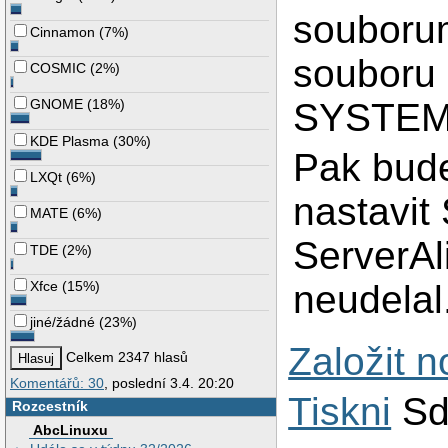
souborum
Cinnamon
(
7%
)
souboru 
COSMIC
(
2%
)
SYSTEM
GNOME
(
18%
)
KDE Plasma
(
30%
)
Pak bude
LXQt
(
6%
)
nastavit
MATE
(
6%
)
ServerAli
TDE
(
2%
)
Xfce
(
15%
)
neudelal
jiné/žádné
(
23%
)
Založit 
Celkem 2347 hlasů
Komentářů: 30
, poslední 3.4. 20:20
Tiskni
Sd
Rozcestník
AbcLinuxu