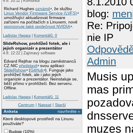
8.1.2010 
4.8. 20:11 | Komunita
Richard Hughes
oznámil
, že službu
blog:
men
Linux Vendor Firmware Service (LVFS)
umožňující aktualizovat firmware
Re: Pripo
zařízení na počítačích s Linuxem, nově
sponzoruje také společnost NVIDIA
.
nie IP
Ladislav Hagara
|
Komentářů: 0
SlideRshow, prohlížeč fotek, ale i
Odpovědě
jejich organizér a prezentátor
4.8. 12:22 | Zajímavý software
Admin
Edvard Rejthar na blogu zaměstnanců
CZ.NIC
představil
svou aplikaci
SlideRshow
(
GitHub
). Funguje jako
Musis up
prohlížeč fotek, ale i jako jejich
organizér a prezentátor. Neinstaluje se,
běží přímo v prohlížeči. Bez serveru.
mas prim
Offline.
Ladislav Hagara
|
Komentářů: 11
pozadov
Centrum
|
Napsat
|
Starší
Anketa
navrhněte »
dnsserve
Které desktopové prostředí na Linuxu
používáte?
muzes na
Budgie
(
10%
)