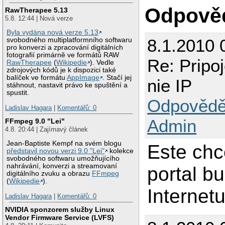
Odpově
RawTherapee 5.13
5.8. 12:44 | Nová verze
Byla vydána nová verze 5.13
8.1.2010 
svobodného multiplatformního softwaru
pro konverzi a zpracování digitálních
fotografií primárně ve formátů RAW
Re: Pripo
RawTherapee
(
Wikipedie
). Vedle
zdrojových kódů je k dispozici také
balíček ve formátu
AppImage
. Stačí jej
nie IP
stáhnout, nastavit právo ke spuštění a
spustit.
Odpovědě
Ladislav Hagara
|
Komentářů: 0
Admin
FFmpeg 9.0 "Lei"
4.8. 20:44 | Zajímavý článek
Jean-Baptiste Kempf na svém blogu
Este chc
představil novou verzi 9.0 "Lei"
kolekce
svobodného softwaru umožňujícího
nahrávání, konverzi a streamovaní
portal bu
digitálního zvuku a obrazu
FFmpeg
(
Wikipedie
).
Internetu
Ladislav Hagara
|
Komentářů: 0
NVIDIA sponzorem služby Linux
Vendor Firmware Service (LVFS)