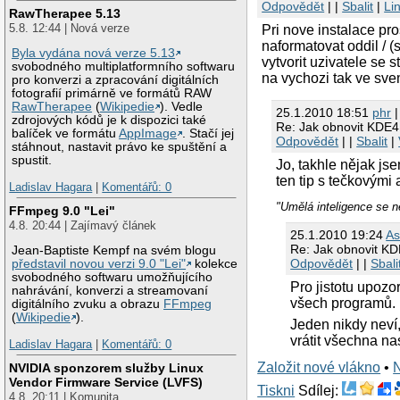
Odpovědět
| |
Sbalit
|
Li
RawTherapee 5.13
5.8. 12:44 | Nová verze
Pri nove instalace pr
naformatovat oddil / 
Byla vydána nová verze 5.13
vytvorit uzivatele se
svobodného multiplatformního softwaru
na vychozi tak ve sv
pro konverzi a zpracování digitálních
fotografií primárně ve formátů RAW
RawTherapee
(
Wikipedie
). Vedle
25.1.2010 18:51
phr
|
zdrojových kódů je k dispozici také
Re: Jak obnovit KDE4
balíček ve formátu
AppImage
. Stačí jej
Odpovědět
| |
Sbalit
|
stáhnout, nastavit právo ke spuštění a
spustit.
Jo, takhle nějak js
ten tip s tečkovými 
Ladislav Hagara
|
Komentářů: 0
"Umělá inteligence se n
FFmpeg 9.0 "Lei"
4.8. 20:44 | Zajímavý článek
25.1.2010 19:24
A
Re: Jak obnovit K
Jean-Baptiste Kempf na svém blogu
Odpovědět
| |
Sbali
představil novou verzi 9.0 "Lei"
kolekce
svobodného softwaru umožňujícího
Pro jistotu upozo
nahrávání, konverzi a streamovaní
všech programů.
digitálního zvuku a obrazu
FFmpeg
(
Wikipedie
).
Jeden nikdy neví,
vrátit všechna na
Ladislav Hagara
|
Komentářů: 0
Založit nové vlákno
•
NVIDIA sponzorem služby Linux
Vendor Firmware Service (LVFS)
Tiskni
Sdílej:
4.8. 20:11 | Komunita