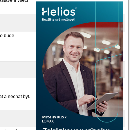
astaveni vsech
to bude
at a nechat byt.