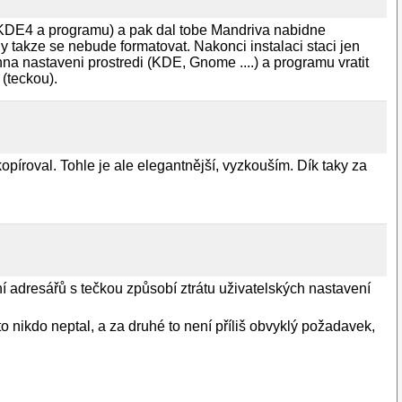
ni KDE4 a programu) a pak dal tobe Mandriva nabidne
 takze se nebude formatovat. Nakonci instalaci staci jen
na nastaveni prostredi (KDE, Gnome ....) a programu vratit
(teckou).
opíroval. Tohle je ale elegantnější, vyzkouším. Dík taky za
í adresářů s tečkou způsobí ztrátu uživatelských nastavení
to nikdo neptal, a za druhé to není příliš obvyklý požadavek,