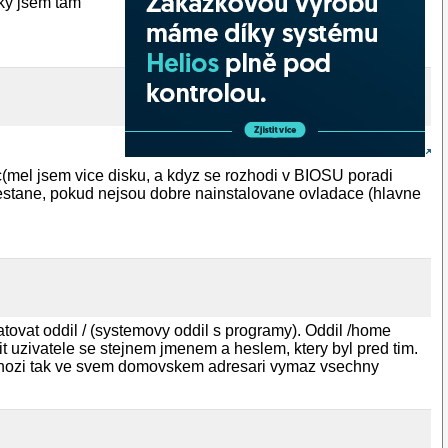
čky jsem tam
ec(mel jsem vice disku, a kdyz se rozhodi v BIOSU poradi
 nestane, pokud nejsou dobre nainstalovane ovladace (hlavne
atovat oddil / (systemovy oddil s programy). Oddil /home
t uzivatele se stejnem jmenem a heslem, ktery byl pred tim.
ychozi tak ve svem domovskem adresari vymaz vsechny