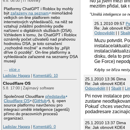
6.8. 08:00 | IT novinky
No já jsem mezi tím
mezitím přidal, tak 
Platformy ChatGPT i Roblox by mohly
být
zařazeny na seznam
mimořádně
"Umělá inteligence se n
velkých on-line platforem nebo
internetových vyhledávačů, na něž se
25.1.2010 09:57
Pe
vztahují zvláštní podmínky podle
Re: Jak obnovit K
nařízení o digitálních službách (DSA).
Odpovědět
| |
Sbali
Vzhledem k tomu, že ChatGPT i Roblox
oznámily počet uživatelů nad prahovou
Muzu potvrdit. P
hodnotou DSA, je toto označení
instalace/aktuali
„rozhodně možné“ a mohlo by „přijít
instalaci/aktuali
dříve či později“. On-line platformy a
disku, dela to pr
vyhledávače zařazené na seznamy DSA
musejí
Ge Force) nepodp
…
více »
Kdyby se bříza nestyd
Ladislav Hagara
|
Komentářů: 10
25.1.2010 13:36 Dima
Cloudflare OS
Re: Jak obnovit KDE4
5.8. 17:00 | Zajímavý software
Odpovědět
| |
Sbalit
|
Li
Pri nove instalace pr
Společnost Cloudflare
představila
Cloudflare OS
(
GitHub
), tj. open
zustane neodfajkovany
source platformu navrženou pro
Pokud' chces vsechna
integraci umělé inteligence (agentů)
podadresare zacinajici
přímo do pracovních procesů
organizací.
25.1.2010 13:37 Dima
Ladislav Hagara
|
Komentářů: 0
Re: Jak obnovit KDE4