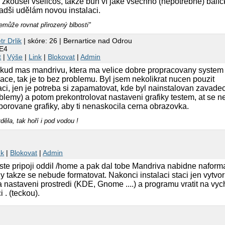
 zkoušel všelicos, takže bůh ví jaké všechno (nepotřebné) balí
radši udělám novou instalaci.
emůže rovnat přirozený blbosti"
tr Drlik
| skóre: 26 | Bernartice nad Odrou
DE4
t
|
Výše
|
Link
|
Blokovat
|
Admin
okud mas mandrivu, ktera ma velice dobre propracovany system
zace, tak je to bez problemu. Byl jsem nekolikrat nucen pouzit
zaci, jen je potreba si zapamatovat, kde byl nainstalovan zavad
oblemy) a potom prekontrolovat nastaveni grafiky testem, at se
orovane grafiky, aby ti nenaskocila cerna obrazovka.
ěla, tak hoří i pod vodou !
nk
|
Blokovat
|
Admin
oste pripoji oddil /home a pak dal tobe Mandriva nabidne naform
 takze se nebude formatovat. Nakonci instalaci staci jen vytvori
 nastaveni prostredi (KDE, Gnome ....) a programu vratit na v
 . (teckou).