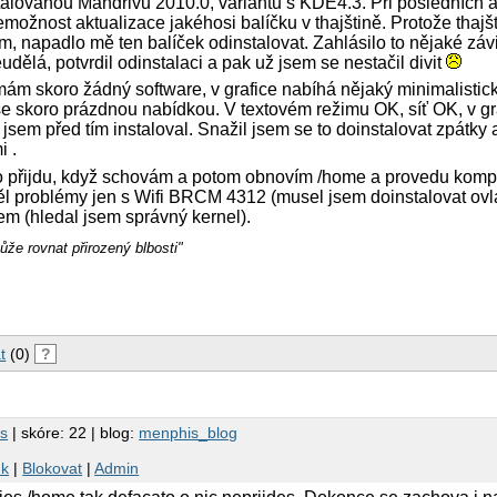
alovanou Mandrivu 2010.0, variantu s KDE4.3. Při posledních a
nemožnost aktualizace jakéhosi balíčku v thajštině. Protože thajš
 napadlo mě ten balíček odinstalovat. Zahlásilo to nějaké závis
 neudělá, potvrdil odinstalaci a pak už jsem se nestačil divit
 skoro žádný software, v grafice nabíhá nějaký minimalistic
 skoro prázdnou nabídkou. V textovém režimu OK, síť OK, v gra
o jsem před tím instaloval. Snažil jsem se to doinstalovat zpátky
i .
 přijdu, když schovám a potom obnovím /home a provedu komple
měl problémy jen s Wifi BRCM 4312 (musel jsem doinstalovat ovl
m (hledal jsem správný kernel).
že rovnat přirozený blbosti"
t
(0)
?
s
| skóre: 22 | blog:
menphis_blog
nk
|
Blokovat
|
Admin