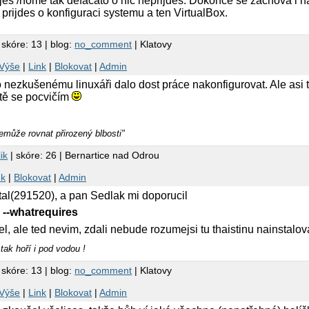
es /home tak defacato o nic neprijdes. Dokonce se zachova i n
rijdes o konfiguraci systemu a ten VirtualBox.
 skóre: 13 | blog:
no_comment
| Klatovy
Výše
|
Link
|
Blokovat
|
Admin
o nezkušenému linuxáři dalo dost práce nakonfigurovat. Ale asi 
ště se pocvičím
emůže rovnat přirozený blbosti"
ik
| skóre: 26 | Bernartice nad Odrou
nk
|
Blokovat
|
Admin
al(291520), a pan Sedlak mi doporucil
 --whatrequires
l, ale ted nevim, zdali nebude rozumejsi tu thaistinu nainstalov
tak hoří i pod vodou !
 skóre: 13 | blog:
no_comment
| Klatovy
Výše
|
Link
|
Blokovat
|
Admin