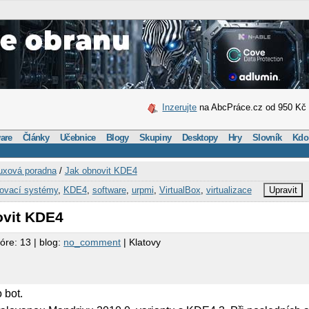
Inzerujte
na AbcPráce.cz od 950 Kč
are
Články
Učebnice
Blogy
Skupiny
Desktopy
Hry
Slovník
Kdo
uxová poradna
/
Jak obnovit KDE4
kovací systémy
,
KDE4
,
software
,
urpmi
,
VirtualBox
,
virtualizace
Upravit
ovit KDE4
óre: 13 | blog:
no_comment
| Klatovy
 bot.