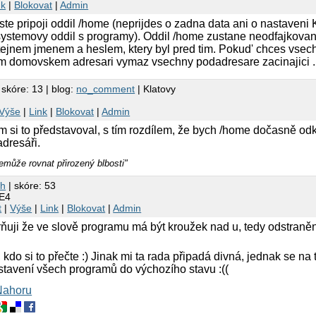
nk
|
Blokovat
|
Admin
oste pripoji oddil /home (neprijdes o zadna data ani o nastave
(systemovy oddil s programy). Oddil /home zustane neodfajkovany
 stejnem jmenem a heslem, ktery byl pred tim. Pokud' chces vsech
em domovskem adresari vymaz vsechny podadresare zacinajici . 
 skóre: 13 | blog:
no_comment
| Klatovy
Výše
|
Link
|
Blokovat
|
Admin
em si to představoval, s tím rozdílem, že bych /home dočasně odk
adresáři.
emůže rovnat přirozený blbosti"
sh
| skóre: 53
DE4
t
|
Výše
|
Link
|
Blokovat
|
Admin
rňuji že ve slově programu má být kroužek nad u, tedy odstraněn
 kdo si to přečte :) Jinak mi ta rada připadá divná, jednak se na 
stavení všech programů do výchozího stavu :((
Nahoru