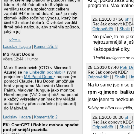
Ahoj, pokud zazalohuj
újmy, které její platformy působí mladým
lidem. S přihlédnutím k dřívějšímu
programu. Maximalne p
verdiktu tak má společnost celkem
zaplatit 942 milionů dolarů, což je malý
zlomek jejího ročního výnosu, který loni
25.1.2010 07:56
phr
|
činil 60 miliard dolarů. Čtvrteční verdikt
Re: Jak obnovit KDE4
firmě také nařizuje, aby změnila způsob,
Odpovědět
| |
Sbalit
|
jakým její
No právě, to mi jak
…
více »
nejrozumnější a je
Ladislav Hagara
|
Komentářů: 8
Každopádně díky.
MS Paint Doom
"Umělá inteligence se n
včera 12:44 | Humor
25.1.2010 07:40
Petr Drl
Mark Russinovich (CTO v Microsoft
Re: Jak obnovit KDE4
Azure) se
na LinkedIn pochlubil
svým
Odpovědět
| |
Sbalit
|
Li
projektem
MS Paint Doom
napsaným
pomocí Claude. Hru Doom umožňuje
Na to same jsem se pt
hrát v programu Malování (Microsoft
Paint). Malování funguje jako monitor.
rpm -q jmeno_baliku
Herní engine (ViZDoom) běží na pozadí
jeste jsem to nezkouse
a každý vykreslený snímek hry vkládá
automaticky přes schránku (clipboard)
Kdyby se bříza nestyděla, 
do Malování.
Ladislav Hagara
|
Komentářů: 2
25.1.2010 08:00
phr
|
Re: Jak obnovit KDE4
EK: ChatGPT i Roblox mohou spadat
Odpovědět
| |
Sbalit
|
pod přísnější pravidla