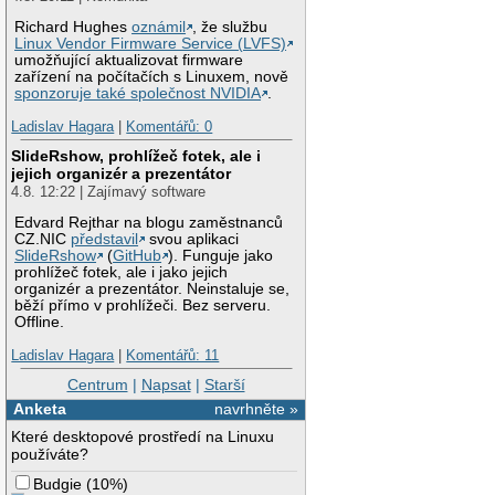
Richard Hughes
oznámil
, že službu
Linux Vendor Firmware Service (LVFS)
umožňující aktualizovat firmware
zařízení na počítačích s Linuxem, nově
sponzoruje také společnost NVIDIA
.
Ladislav Hagara
|
Komentářů: 0
SlideRshow, prohlížeč fotek, ale i
jejich organizér a prezentátor
4.8. 12:22 | Zajímavý software
Edvard Rejthar na blogu zaměstnanců
CZ.NIC
představil
svou aplikaci
SlideRshow
(
GitHub
). Funguje jako
prohlížeč fotek, ale i jako jejich
organizér a prezentátor. Neinstaluje se,
běží přímo v prohlížeči. Bez serveru.
Offline.
Ladislav Hagara
|
Komentářů: 11
Centrum
|
Napsat
|
Starší
Anketa
navrhněte »
Které desktopové prostředí na Linuxu
používáte?
Budgie
(
10%
)