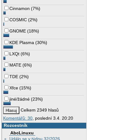
Cinnamon
(
7%
)
COSMIC
(
2%
)
GNOME
(
18%
)
KDE Plasma
(
30%
)
LXQt
(
6%
)
MATE
(
6%
)
TDE
(
2%
)
Xfce
(
15%
)
jiné/žádné
(
23%
)
Celkem 2349 hlasů
Komentářů: 30
, poslední 3.4. 20:20
Rozcestník
AbcLinuxu
Událo se v týdnu 32/2026