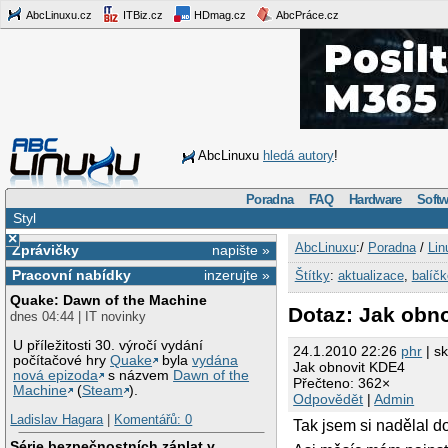
AbcLinuxu.cz
ITBiz.cz
HDmag.cz
AbcPráce.cz
AbcLinuxu
hledá autory
!
Poradna
FAQ
Hardware
Softw
Styl
×
AbcLinuxu
:/
Poradna
/
Lin
Zprávičky
napište »
Pracovní nabídky
inzerujte »
Štítky
:
aktualizace
,
balíč
Quake: Dawn of the Machine
Dotaz: Jak obn
dnes 04:44 | IT novinky
U příležitosti 30. výročí vydání
24.1.2010 22:26
phr
| sk
počítačové hry
Quake
byla
vydána
Jak obnovit KDE4
nová epizoda
s názvem
Dawn of the
Přečteno: 362×
Machine
(
Steam
).
Odpovědět
|
Admin
Ladislav Hagara
|
Komentářů: 0
Tak jsem si nadělal do
Série bezpečnostních záplat v