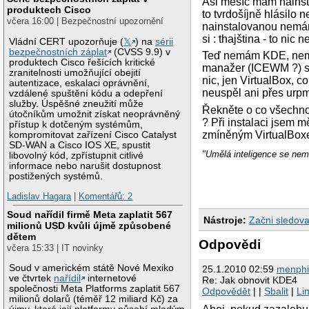
Asi měsíc mám nainst
produktech Cisco
to tvrdošíjně hlásilo 
včera 16:00 | Bezpečnostní upozornění
nainstalovanou nemám,
si : thajština - to nic
Vládní CERT upozorňuje (
𝕏
) na
sérii
bezpečnostních záplat
(CVSS 9.9) v
Teď nemám KDE, nemám
produktech Cisco řešících kritické
manažer (ICEWM ?) se
zranitelnosti umožňující obejití
nic, jen VirtualBox, c
autentizace, eskalaci oprávnění,
neuspěl ani přes urpm
vzdálené spuštění kódu a odepření
služby. Úspěšné zneužití může
Řekněte o co všechno
útočníkům umožnit získat neoprávněný
? Při instalaci jsem 
přístup k dotčeným systémům,
zmíněným VirtualBoxe
kompromitovat zařízení Cisco Catalyst
SD-WAN a Cisco IOS XE, spustit
"Umělá inteligence se nemů
libovolný kód, zpřístupnit citlivé
informace nebo narušit dostupnost
postižených systémů.
Ladislav Hagara
|
Komentářů: 2
Soud nařídil firmě Meta zaplatit 567
Nástroje:
Začni sledova
milionů USD kvůli újmě způsobené
dětem
Odpovědi
včera 15:33 | IT novinky
Soud v americkém státě Nové Mexiko
25.1.2010 02:59
menphi
ve čtvrtek
nařídil
internetové
Re: Jak obnovit KDE4
společnosti Meta Platforms zaplatit 567
Odpovědět
| |
Sbalit
|
Li
milionů dolarů (téměř 12 miliard Kč) za