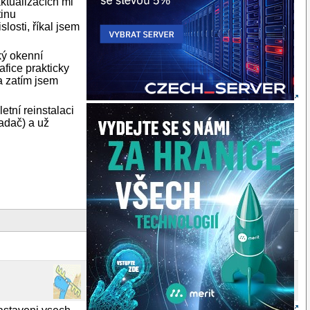
ktualizacích mi
tinu
losti, říkal jsem
ký okenní
fice prakticky
 a zatím jsem
tní reinstalaci
adač) a už