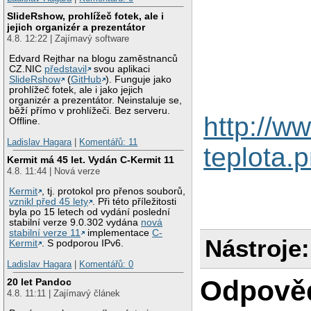
SlideRshow, prohlížeč fotek, ale i
jejich organizér a prezentátor
4.8. 12:22 | Zajímavý software
Edvard Rejthar na blogu zaměstnanců
CZ.NIC
představil
svou aplikaci
SlideRshow
(
GitHub
). Funguje jako
prohlížeč fotek, ale i jako jejich
organizér a prezentátor. Neinstaluje se,
běží přímo v prohlížeči. Bez serveru.
http://w
Offline.
Ladislav Hagara
|
Komentářů: 11
teplota.
Kermit má 45 let. Vydán C-Kermit 11
4.8. 11:44 | Nová verze
Kermit
, tj. protokol pro přenos souborů,
vznikl před 45 lety
. Při této příležitosti
byla po 15 letech od vydání poslední
stabilní verze 9.0.302 vydána
nová
stabilní verze 11
implementace
C-
Nástroje:
Kermit
. S podporou IPv6.
Ladislav Hagara
|
Komentářů: 0
Odpově
20 let Pandoc
4.8. 11:11 | Zajímavý článek