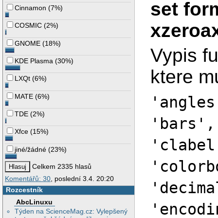
set fo
Cinnamon
(
7%
)
xzeroax
COSMIC
(
2%
)
GNOME
(
18%
)
Vypis fu
KDE Plasma
(
30%
)
ktere m
LXQt
(
6%
)
MATE
(
6%
)
'angles
TDE
(
2%
)
'bars',
Xfce
(
15%
)
'clabel
jiné/žádné
(
23%
)
'colorb
Celkem 2335 hlasů
Komentářů: 30
, poslední 3.4. 20:20
'decima
Rozcestník
AbcLinuxu
'encodi
Týden na ScienceMag.cz: Vylepšený