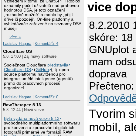
Vzhledem k tomu, že ChatGPT i Roblox
vice do
oznámily počet uživatelů nad prahovou
hodnotou DSA, je toto označení
„rozhodně možné“ a mohlo by „přijít
dříve či později“. On-line platformy a
8.2.2010 
vyhledávače zařazené na seznamy DSA
musejí
skóre: 18
…
více »
Ladislav Hagara
|
Komentářů: 4
GNUplot 
Cloudflare OS
5.8. 17:00 | Zajímavý software
mam odsu
Společnost Cloudflare
představila
Cloudflare OS
(
GitHub
), tj. open
doprava
source platformu navrženou pro
integraci umělé inteligence (agentů)
Přečteno:
přímo do pracovních procesů
organizací.
Odpovědě
Ladislav Hagara
|
Komentářů: 0
RawTherapee 5.13
Tvorim si
5.8. 12:44 | Nová verze
Byla vydána nová verze 5.13
mobil, a
svobodného multiplatformního softwaru
pro konverzi a zpracování digitálních
fotografií primárně ve formátů RAW