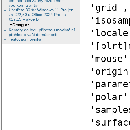
test nenašel žádný rozdíl mezi
'grid',
vodíkem a antiv
Ušetřete 30 %: Windows 11 Pro jen
za €22,50 a Office 2024 Pro za
'isosam
€17,15 – akce B
HDmag.cz
Kamery do bytu přinesou maximální
'locale
přehled o vaší domácnosti
Testovací novinka
'[blrt]
'mouse'
'origin
'parame
'polar'
'sample
'surfac