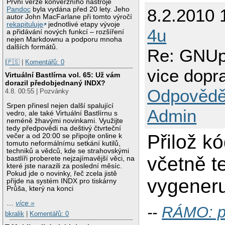
První verze konverzního nástroje
Pandoc
byla vydána před 20 lety. Jeho
8.2.2010 
autor John MacFarlane při tomto výročí
rekapituluje
jednotlivé etapy vývoje
4u
a přidávání nových funkcí – rozšíření
nejen Markdownu a podporu mnoha
dalších formátů.
Re: GNUp
|🇵🇸
|
Komentářů: 0
vice dopr
Virtuální Bastlírna vol. 65: Už vám
dorazil předobjednaný INDX?
Odpovědě
4.8. 00:55 | Pozvánky
Srpen přinesl nejen další spalující
Admin
vedro, ale také Virtuální Bastlírnu s
neméně žhavými novinkami. Využijte
tedy předpovědi na deštivý čtvrteční
Přilož k
večer a od 20:00 se připojte online k
tomuto neformálnímu setkání kutilů,
techniků a vědců, kde se strahovskými
včetně t
bastlíři proberete nejzajímavější věci, na
které jste narazili za poslední měsíc.
Pokud jde o novinky, řeč zcela jistě
vygeneru
přijde na systém INDX pro tiskárny
Průša, který na konci
…
více »
--
RÁMO: p
bkralik
|
Komentářů: 0