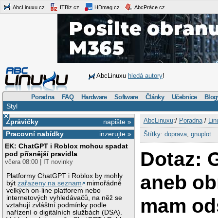
AbcLinuxu.cz
ITBiz.cz
HDmag.cz
AbcPráce.cz
AbcLinuxu
hledá autory
!
Poradna
FAQ
Hardware
Software
Články
Učebnice
Blog
Styl
×
AbcLinuxu
:/
Poradna
/
Lin
Zprávičky
napište »
Pracovní nabídky
inzerujte »
Štítky
:
doprava
,
gnuplot
EK: ChatGPT i Roblox mohou spadat
Dotaz: 
pod přísnější pravidla
včera 08:00 | IT novinky
aneb ob
Platformy ChatGPT i Roblox by mohly
být
zařazeny na seznam
mimořádně
velkých on-line platforem nebo
internetových vyhledávačů, na něž se
mam od
vztahují zvláštní podmínky podle
nařízení o digitálních službách (DSA).