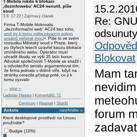
T-Mobile nikdo k blokaci
15.2.201
‚dezinfowebu‘ AC24 nenutil, píše
soud
3.8. 17:22 | Zajímavý článek
Re: GNU
Firma T-Mobile blokovala
„dezinformační web“ AC24 bez toho,
odsunuty
aniž by k tomu měla závazný pokyn
orgánů veřejné moci
. Píše to ve svém
Odpověd
rozsudku Městský soud v Praze, který
po čtyřech letech uzavřel kauzu blokace
zmíněného webu. Operátor musí
Blokovat
uhradit škodu ve výši 35 tisíc korun.
Advokát společnosti T-Mobile se snažil i
u odvolacího senátu argumentovat tím,
Mam tam
že firma jednala v dobré víře, když na
stránky omezila přístup poté, co ji k
tomu vyzvalo
nevidim
…
více »
Ladislav Hagara
|
Komentářů: 71
meteohu
Centrum
|
Napsat
|
Starší
forum m
Anketa
navrhněte »
Které desktopové prostředí na Linuxu
používáte?
zadavat
Budgie
(
10%
)