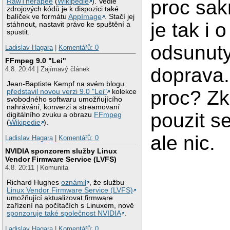
proc sakr
RawTherapee
(
Wikipedie
). Vedle
zdrojových kódů je k dispozici také
balíček ve formátu
AppImage
. Stačí jej
je tak i 
stáhnout, nastavit právo ke spuštění a
spustit.
odsunuty
Ladislav Hagara
|
Komentářů: 0
FFmpeg 9.0 "Lei"
doprava.
4.8. 20:44 | Zajímavý článek
Jean-Baptiste Kempf na svém blogu
proc? Zk
představil novou verzi 9.0 "Lei"
kolekce
svobodného softwaru umožňujícího
nahrávání, konverzi a streamovaní
pouzit se
digitálního zvuku a obrazu
FFmpeg
(
Wikipedie
).
ale nic.
Ladislav Hagara
|
Komentářů: 0
NVIDIA sponzorem služby Linux
Vendor Firmware Service (LVFS)
4.8. 20:11 | Komunita
Richard Hughes
oznámil
, že službu
Linux Vendor Firmware Service (LVFS)
umožňující aktualizovat firmware
zařízení na počítačích s Linuxem, nově
sponzoruje také společnost NVIDIA
.
Ladislav Hagara
|
Komentářů: 0