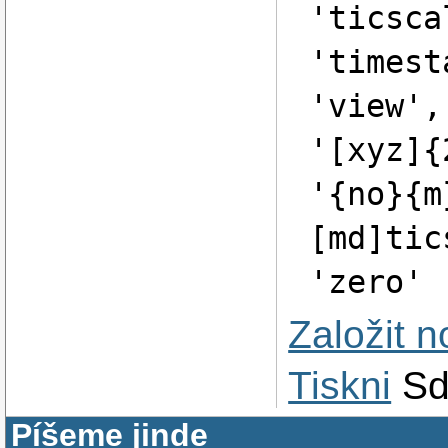
'ticsca
'timest
'view',
'[xyz]{
'{no}{m
[md]tic
'zero'
Založit 
Tiskni
Sd
Píšeme jinde