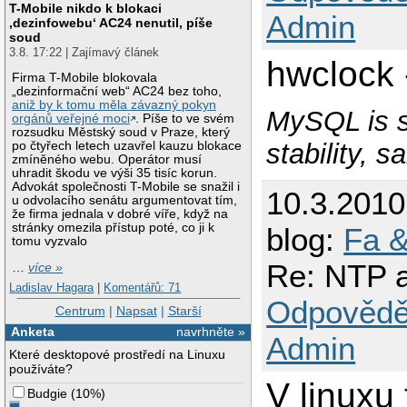
T-Mobile nikdo k blokaci
Admin
‚dezinfowebu‘ AC24 nenutil, píše
soud
3.8. 17:22 | Zajímavý článek
hwclock 
Firma T-Mobile blokovala
„dezinformační web“ AC24 bez toho,
aniž by k tomu měla závazný pokyn
MySQL is s
orgánů veřejné moci
. Píše to ve svém
rozsudku Městský soud v Praze, který
stability, 
po čtyřech letech uzavřel kauzu blokace
zmíněného webu. Operátor musí
uhradit škodu ve výši 35 tisíc korun.
Advokát společnosti T-Mobile se snažil i
10.3.201
u odvolacího senátu argumentovat tím,
že firma jednala v dobré víře, když na
stránky omezila přístup poté, co ji k
blog:
Fa &
tomu vyzvalo
Re: NTP a
…
více »
Ladislav Hagara
|
Komentářů: 71
Odpovědě
Centrum
|
Napsat
|
Starší
Anketa
navrhněte »
Admin
Které desktopové prostředí na Linuxu
používáte?
V linuxu 
Budgie
(
10%
)