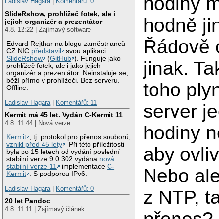
hodiny m
Ladislav Hagara
|
Komentářů: 0
SlideRshow, prohlížeč fotek, ale i
hodně ji
jejich organizér a prezentátor
4.8. 12:22 | Zajímavý software
Řádově 
Edvard Rejthar na blogu zaměstnanců
CZ.NIC
představil
svou aplikaci
SlideRshow
(
GitHub
). Funguje jako
jinak. T
prohlížeč fotek, ale i jako jejich
organizér a prezentátor. Neinstaluje se,
běží přímo v prohlížeči. Bez serveru.
toho ply
Offline.
Ladislav Hagara
|
Komentářů: 11
server j
Kermit má 45 let. Vydán C-Kermit 11
4.8. 11:44 | Nová verze
hodiny n
Kermit
, tj. protokol pro přenos souborů,
vznikl před 45 lety
. Při této příležitosti
aby ovli
byla po 15 letech od vydání poslední
stabilní verze 9.0.302 vydána
nová
stabilní verze 11
implementace
C-
Nebo ale
Kermit
. S podporou IPv6.
Ladislav Hagara
|
Komentářů: 0
z NTP, t
20 let Pandoc
4.8. 11:11 | Zajímavý článek
přenos? 