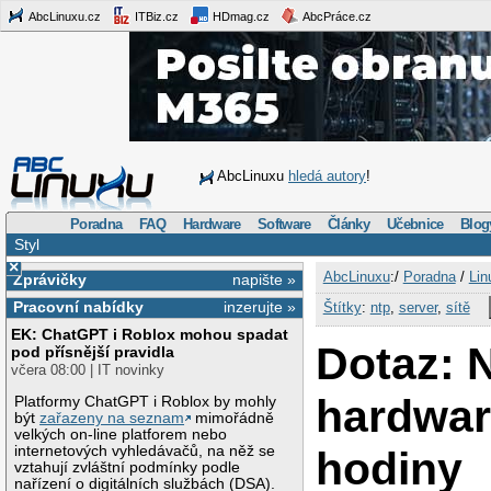
AbcLinuxu.cz
ITBiz.cz
HDmag.cz
AbcPráce.cz
AbcLinuxu
hledá autory
!
Poradna
FAQ
Hardware
Software
Články
Učebnice
Blog
Styl
×
AbcLinuxu
:/
Poradna
/
Lin
Zprávičky
napište »
Pracovní nabídky
inzerujte »
Štítky
:
ntp
,
server
,
sítě
EK: ChatGPT i Roblox mohou spadat
Dotaz: 
pod přísnější pravidla
včera 08:00 | IT novinky
hardwa
Platformy ChatGPT i Roblox by mohly
být
zařazeny na seznam
mimořádně
velkých on-line platforem nebo
internetových vyhledávačů, na něž se
hodiny
vztahují zvláštní podmínky podle
nařízení o digitálních službách (DSA).