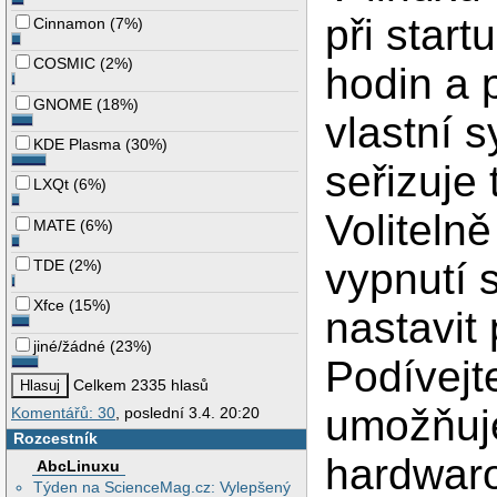
při star
Cinnamon
(
7%
)
COSMIC
(
2%
)
hodin a 
GNOME
(
18%
)
vlastní 
KDE Plasma
(
30%
)
seřizuje
LXQt
(
6%
)
Voliteln
MATE
(
6%
)
vypnutí 
TDE
(
2%
)
Xfce
(
15%
)
nastavit
jiné/žádné
(
23%
)
Podívejt
Celkem 2335 hlasů
umožňuj
Komentářů: 30
, poslední 3.4. 20:20
Rozcestník
hardwar
AbcLinuxu
Týden na ScienceMag.cz: Vylepšený