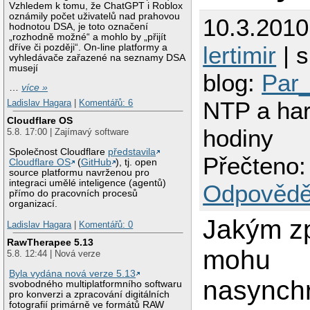
Vzhledem k tomu, že ChatGPT i Roblox
oznámily počet uživatelů nad prahovou
10.3.2010
hodnotou DSA, je toto označení
„rozhodně možné“ a mohlo by „přijít
lertimir
| s
dříve či později“. On-line platformy a
vyhledávače zařazené na seznamy DSA
musejí
blog:
Par_
…
více »
NTP a ha
Ladislav Hagara
|
Komentářů: 6
Cloudflare OS
hodiny
5.8. 17:00 | Zajímavý software
Společnost Cloudflare
představila
Přečteno:
Cloudflare OS
(
GitHub
), tj. open
source platformu navrženou pro
integraci umělé inteligence (agentů)
Odpovědě
přímo do pracovních procesů
organizací.
Jakým z
Ladislav Hagara
|
Komentářů: 0
RawTherapee 5.13
mohu
5.8. 12:44 | Nová verze
Byla vydána nová verze 5.13
nasynchr
svobodného multiplatformního softwaru
pro konverzi a zpracování digitálních
fotografií primárně ve formátů RAW