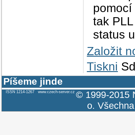
pomoc
tak PLL
status 
Založit 
Tiskni
Sd
Píšeme jinde
ISSN 1214-1267
www.czech-server.cz
© 1999-2015
o.
Všechna 