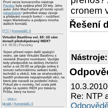
První verze konverzního nástroje
Pandoc
byla vydána před 20 lety. Jeho
cronem v
autor John MacFarlane při tomto výročí
rekapituluje
jednotlivé etapy vývoje
a přidávání nových funkcí – rozšíření
nejen Markdownu a podporu mnoha
Řešení 
dalších formátů.
|🇵🇸
|
Komentářů: 0
Virtuální Bastlírna vol. 65: Už vám
dorazil předobjednaný INDX?
4.8. 00:55 | Pozvánky
Srpen přinesl nejen další spalující
Nástroje:
vedro, ale také Virtuální Bastlírnu s
neméně žhavými novinkami. Využijte
tedy předpovědi na deštivý čtvrteční
večer a od 20:00 se připojte online k
Odpově
tomuto neformálnímu setkání kutilů,
techniků a vědců, kde se strahovskými
bastlíři proberete nejzajímavější věci, na
které jste narazili za poslední měsíc.
10.3.201
Pokud jde o novinky, řeč zcela jistě
přijde na systém INDX pro tiskárny
Průša, který na konci
Re: NTP a
…
více »
Odpovědě
bkralik
|
Komentářů: 0