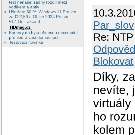
test nenašel žádný rozdíl mezi
vodíkem a antiv
10.3.201
Ušetřete 30 %: Windows 11 Pro jen
za €22,50 a Office 2024 Pro za
€17,15 – akce B
Par_slov
HDmag.cz
Kamery do bytu přinesou maximální
Re: NTP 
přehled o vaší domácnosti
Testovací novinka
Odpověd
Blokovat
Díky, z
nevíte,
virtuál
ho rozu
kolem p