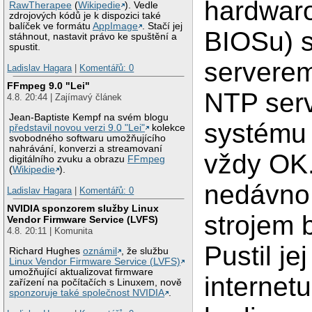
hardwaro
RawTherapee
(
Wikipedie
). Vedle
zdrojových kódů je k dispozici také
balíček ve formátu
AppImage
. Stačí jej
BIOSu) 
stáhnout, nastavit právo ke spuštění a
spustit.
servere
Ladislav Hagara
|
Komentářů: 0
FFmpeg 9.0 "Lei"
NTP ser
4.8. 20:44 | Zajímavý článek
Jean-Baptiste Kempf na svém blogu
systému 
představil novou verzi 9.0 "Lei"
kolekce
svobodného softwaru umožňujícího
nahrávání, konverzi a streamovaní
vždy OK
digitálního zvuku a obrazu
FFmpeg
(
Wikipedie
).
nedávno
Ladislav Hagara
|
Komentářů: 0
NVIDIA sponzorem služby Linux
strojem b
Vendor Firmware Service (LVFS)
4.8. 20:11 | Komunita
Pustil je
Richard Hughes
oznámil
, že službu
Linux Vendor Firmware Service (LVFS)
umožňující aktualizovat firmware
internetu,
zařízení na počítačích s Linuxem, nově
sponzoruje také společnost NVIDIA
.