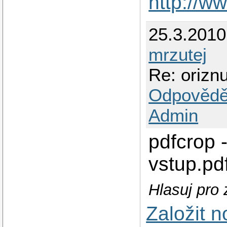
http://w
25.3.201
mrzutej
Re: orizn
Odpovědě
Admin
pdfcrop -
vstup.pd
Hlasuj pro
Založit 