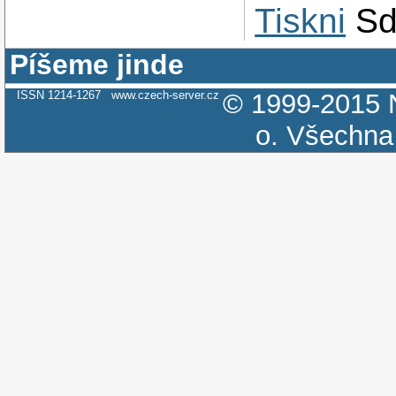
Tiskni
Sd
Píšeme jinde
ISSN 1214-1267
www.czech-server.cz
© 1999-2015
o.
Všechna 