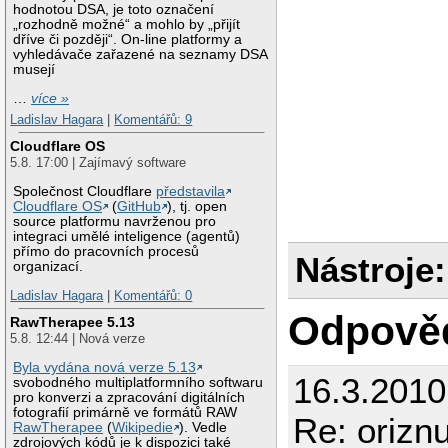
hodnotou DSA, je toto označení
„rozhodně možné“ a mohlo by „přijít
dříve či později“. On-line platformy a
vyhledávače zařazené na seznamy DSA
musejí
…
více »
Ladislav Hagara
|
Komentářů: 9
Cloudflare OS
5.8. 17:00 | Zajímavý software
Společnost Cloudflare
představila
Cloudflare OS
(
GitHub
), tj. open
source platformu navrženou pro
integraci umělé inteligence (agentů)
přímo do pracovních procesů
Nástroje:
organizací.
Ladislav Hagara
|
Komentářů: 0
Odpově
RawTherapee 5.13
5.8. 12:44 | Nová verze
Byla vydána nová verze 5.13
16.3.2010
svobodného multiplatformního softwaru
pro konverzi a zpracování digitálních
fotografií primárně ve formátů RAW
Re: orizn
RawTherapee
(
Wikipedie
). Vedle
zdrojových kódů je k dispozici také