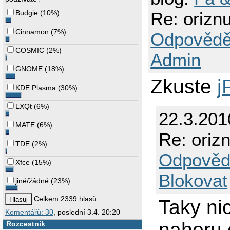
Re: orizn
Budgie
(
10%
)
Cinnamon
(
7%
)
Odpovědě
COSMIC
(
2%
)
Admin
GNOME
(
18%
)
Zkuste
j
KDE Plasma
(
30%
)
LXQt
(
6%
)
22.3.201
MATE
(
6%
)
Re: oriz
TDE
(
2%
)
Odpověd
Xfce
(
15%
)
Blokovat
jiné/žádné
(
23%
)
Celkem 2339 hlasů
Taky ni
Komentářů: 30
, poslední 3.4. 20:20
nahoru 
Rozcestník