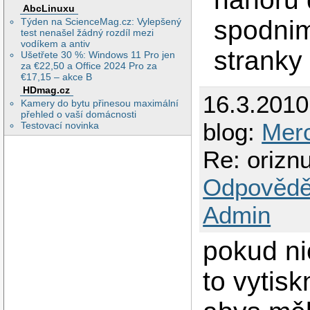
AbcLinuxu
spodnimu
Týden na ScienceMag.cz: Vylepšený
test nenašel žádný rozdíl mezi
vodíkem a antiv
stranky
Ušetřete 30 %: Windows 11 Pro jen
za €22,50 a Office 2024 Pro za
€17,15 – akce B
HDmag.cz
16.3.201
Kamery do bytu přinesou maximální
přehled o vaší domácnosti
blog:
Merc
Testovací novinka
Re: orizn
Odpovědě
Admin
pokud ni
to vytis