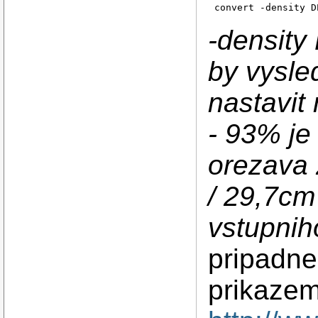
-density
by vysled
nastavit
- 93% je
orezava 
/ 29,7cm 
vstupnih
pripadne 
prikazem