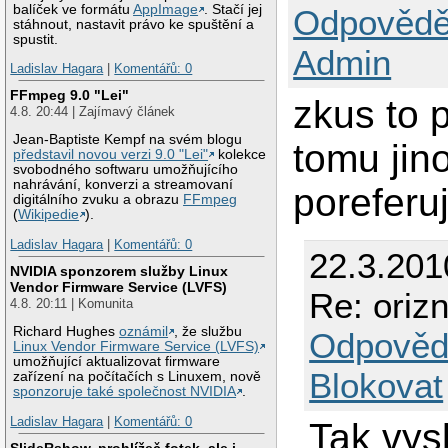
balíček ve formátu
AppImage
. Stačí jej
Odpovědě
stáhnout, nastavit právo ke spuštění a
spustit.
Admin
Ladislav Hagara
|
Komentářů: 0
FFmpeg 9.0 "Lei"
zkus to 
4.8. 20:44 | Zajímavý článek
Jean-Baptiste Kempf na svém blogu
tomu jino
představil novou verzi 9.0 "Lei"
kolekce
svobodného softwaru umožňujícího
nahrávání, konverzi a streamovaní
poreferuj
digitálního zvuku a obrazu
FFmpeg
(
Wikipedie
).
Ladislav Hagara
|
Komentářů: 0
22.3.201
NVIDIA sponzorem služby Linux
Vendor Firmware Service (LVFS)
Re: oriz
4.8. 20:11 | Komunita
Richard Hughes
oznámil
, že službu
Odpověd
Linux Vendor Firmware Service (LVFS)
umožňující aktualizovat firmware
Blokovat
zařízení na počítačích s Linuxem, nově
sponzoruje také společnost NVIDIA
.
Ladislav Hagara
|
Komentářů: 0
Tak vys
SlideRshow, prohlížeč fotek, ale i