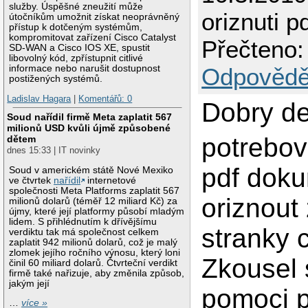
služby. Úspěšné zneužití může
oriznuti 
útočníkům umožnit získat neoprávněný
přístup k dotčeným systémům,
kompromitovat zařízení Cisco Catalyst
Přečteno:
SD-WAN a Cisco IOS XE, spustit
libovolný kód, zpřístupnit citlivé
informace nebo narušit dostupnost
Odpovědě
postižených systémů.
Ladislav Hagara
|
Komentářů: 0
Dobry de
Soud nařídil firmě Meta zaplatit 567
milionů USD kvůli újmě způsobené
potrebov
dětem
dnes 15:33 | IT novinky
pdf dok
Soud v americkém státě Nové Mexiko
ve čtvrtek
nařídil
internetové
společnosti Meta Platforms zaplatit 567
oriznout
milionů dolarů (téměř 12 miliard Kč) za
újmy, které její platformy působí mladým
lidem. S přihlédnutím k dřívějšímu
stranky 
verdiktu tak má společnost celkem
zaplatit 942 milionů dolarů, což je malý
zlomek jejího ročního výnosu, který loni
Zkousel 
činil 60 miliard dolarů. Čtvrteční verdikt
firmě také nařizuje, aby změnila způsob,
jakým její
pomoci 
…
více »