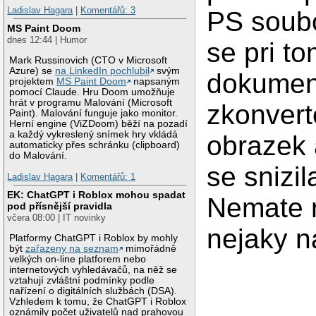
Ladislav Hagara
|
Komentářů: 3
PS soubo
MS Paint Doom
dnes 12:44 | Humor
se pri t
Mark Russinovich (CTO v Microsoft
Azure) se
na LinkedIn pochlubil
svým
dokumen
projektem
MS Paint Doom
napsaným
pomocí Claude. Hru Doom umožňuje
hrát v programu Malování (Microsoft
zkonvert
Paint). Malování funguje jako monitor.
Herní engine (ViZDoom) běží na pozadí
a každý vykreslený snímek hry vkládá
obrazek 
automaticky přes schránku (clipboard)
do Malování.
se snizil
Ladislav Hagara
|
Komentářů: 1
EK: ChatGPT i Roblox mohou spadat
Nemate 
pod přísnější pravidla
včera 08:00 | IT novinky
nejaky 
Platformy ChatGPT i Roblox by mohly
být
zařazeny na seznam
mimořádně
velkých on-line platforem nebo
internetových vyhledávačů, na něž se
vztahují zvláštní podmínky podle
nařízení o digitálních službách (DSA).
Vzhledem k tomu, že ChatGPT i Roblox
oznámily počet uživatelů nad prahovou