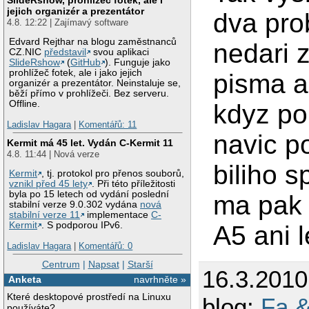
jejich organizér a prezentátor
dva pro
4.8. 12:22 | Zajímavý software
Edvard Rejthar na blogu zaměstnanců
nedari z
CZ.NIC
představil
svou aplikaci
SlideRshow
(
GitHub
). Funguje jako
prohlížeč fotek, ale i jako jejich
pisma a
organizér a prezentátor. Neinstaluje se,
běží přímo v prohlížeči. Bez serveru.
Offline.
kdyz pou
Ladislav Hagara
|
Komentářů: 11
navic p
Kermit má 45 let. Vydán C-Kermit 11
4.8. 11:44 | Nová verze
biliho s
Kermit
, tj. protokol pro přenos souborů,
vznikl před 45 lety
. Při této příležitosti
byla po 15 letech od vydání poslední
ma pak 
stabilní verze 9.0.302 vydána
nová
stabilní verze 11
implementace
C-
Kermit
. S podporou IPv6.
A5 ani le
Ladislav Hagara
|
Komentářů: 0
Centrum
|
Napsat
|
Starší
16.3.201
Anketa
navrhněte »
Které desktopové prostředí na Linuxu
blog:
Fa &
používáte?