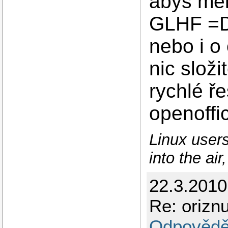
abys měl
GLHF =D 
nebo i o
nic složi
rychlé ř
openoffic
Linux user
into the air
22.3.2010
Re: orizn
Odpovědě