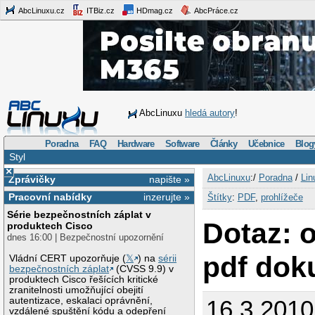
AbcLinuxu.cz
ITBiz.cz
HDmag.cz
AbcPráce.cz
AbcLinuxu
hledá autory
!
Poradna
FAQ
Hardware
Software
Články
Učebnice
Blog
Styl
×
AbcLinuxu
:/
Poradna
/
Lin
Zprávičky
napište »
Pracovní nabídky
inzerujte »
Štítky
:
PDF
,
prohlížeče
Série bezpečnostních záplat v
Dotaz: o
produktech Cisco
dnes 16:00 | Bezpečnostní upozornění
pdf dok
Vládní CERT upozorňuje (
𝕏
) na
sérii
bezpečnostních záplat
(CVSS 9.9) v
produktech Cisco řešících kritické
zranitelnosti umožňující obejití
autentizace, eskalaci oprávnění,
16.3.2010
vzdálené spuštění kódu a odepření