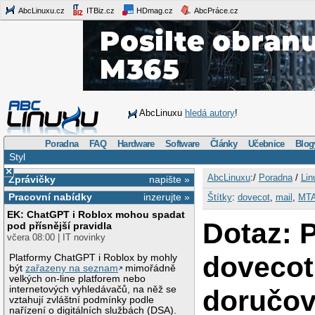
AbcLinuxu.cz
ITBiz.cz
HDmag.cz
AbcPráce.cz
AbcLinuxu
hledá autory
!
Poradna
FAQ
Hardware
Software
Články
Učebnice
Blog
Styl
×
AbcLinuxu
:/
Poradna
/
Lin
Zprávičky
napište »
Pracovní nabídky
inzerujte »
Štítky
:
dovecot
,
mail
,
MT
EK: ChatGPT i Roblox mohou spadat
Dotaz: P
pod přísnější pravidla
včera 08:00 | IT novinky
dovecot
Platformy ChatGPT i Roblox by mohly
být
zařazeny na seznam
mimořádně
velkých on-line platforem nebo
internetových vyhledávačů, na něž se
doručov
vztahují zvláštní podmínky podle
nařízení o digitálních službách (DSA).