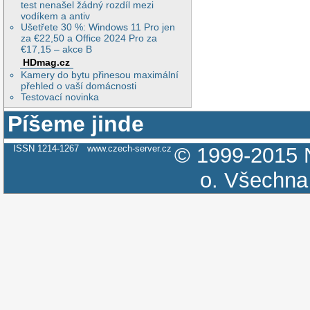
test nenašel žádný rozdíl mezi
vodíkem a antiv
Ušetřete 30 %: Windows 11 Pro jen
za €22,50 a Office 2024 Pro za
€17,15 – akce B
HDmag.cz
Kamery do bytu přinesou maximální
přehled o vaší domácnosti
Testovací novinka
Píšeme jinde
ISSN 1214-1267
www.czech-server.cz
© 1999-2015
o.
Všechna 