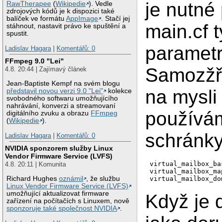
je nutné
RawTherapee
(
Wikipedie
). Vedle
zdrojových kódů je k dispozici také
balíček ve formátu
AppImage
. Stačí jej
main.cf t
stáhnout, nastavit právo ke spuštění a
spustit.
paramet
Ladislav Hagara
|
Komentářů: 0
FFmpeg 9.0 "Lei"
Samozž
4.8. 20:44 | Zajímavý článek
Jean-Baptiste Kempf na svém blogu
na mysli
představil novou verzi 9.0 "Lei"
kolekce
svobodného softwaru umožňujícího
nahrávání, konverzi a streamovaní
používám
digitálního zvuku a obrazu
FFmpeg
(
Wikipedie
).
schránky
Ladislav Hagara
|
Komentářů: 0
NVIDIA sponzorem služby Linux
Vendor Firmware Service (LVFS)
virtual_mailbox_bas
4.8. 20:11 | Komunita
virtual_mailbox_map
Richard Hughes
oznámil
, že službu
Linux Vendor Firmware Service (LVFS)
umožňující aktualizovat firmware
Když je 
zařízení na počítačích s Linuxem, nově
sponzoruje také společnost NVIDIA
.