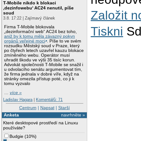
T-Mobile nikdo k blokaci
‚dezinfowebu‘ AC24 nenutil, píše
Založit 
soud
3.8. 17:22 | Zajímavý článek
Tiskni
Sd
Firma T-Mobile blokovala
„dezinformační web“ AC24 bez toho,
aniž by k tomu měla závazný pokyn
orgánů veřejné moci
. Píše to ve svém
rozsudku Městský soud v Praze, který
po čtyřech letech uzavřel kauzu blokace
zmíněného webu. Operátor musí
uhradit škodu ve výši 35 tisíc korun.
Advokát společnosti T-Mobile se snažil i
u odvolacího senátu argumentovat tím,
že firma jednala v dobré víře, když na
stránky omezila přístup poté, co ji k
tomu vyzvalo
…
více »
Ladislav Hagara
|
Komentářů: 71
Centrum
|
Napsat
|
Starší
Anketa
navrhněte »
Které desktopové prostředí na Linuxu
používáte?
Budgie
(
10%
)