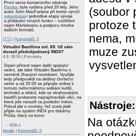
První verze konverzního nástroje
Pandoc
byla vydána před 20 lety. Jeho
(soubor 
autor John MacFarlane při tomto výročí
rekapituluje
jednotlivé etapy vývoje
a přidávání nových funkcí – rozšíření
protoze 
nejen Markdownu a podporu mnoha
dalších formátů.
nema, mu
|🇵🇸
|
Komentářů: 0
Virtuální Bastlírna vol. 65: Už vám
muze zus
dorazil předobjednaný INDX?
4.8. 00:55 | Pozvánky
vysvetlen
Srpen přinesl nejen další spalující
vedro, ale také Virtuální Bastlírnu s
neméně žhavými novinkami. Využijte
tedy předpovědi na deštivý čtvrteční
večer a od 20:00 se připojte online k
tomuto neformálnímu setkání kutilů,
techniků a vědců, kde se strahovskými
bastlíři proberete nejzajímavější věci, na
Nástroje:
které jste narazili za poslední měsíc.
Pokud jde o novinky, řeč zcela jistě
přijde na systém INDX pro tiskárny
Průša, který na konci
Na otázk
…
více »
bkralik
|
Komentářů: 0
neodpově