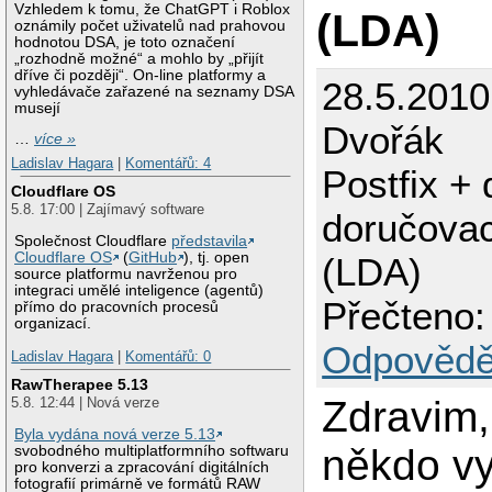
Vzhledem k tomu, že ChatGPT i Roblox
(LDA)
oznámily počet uživatelů nad prahovou
hodnotou DSA, je toto označení
„rozhodně možné“ a mohlo by „přijít
dříve či později“. On-line platformy a
28.5.2010
vyhledávače zařazené na seznamy DSA
musejí
Dvořák
…
více »
Ladislav Hagara
|
Komentářů: 4
Postfix +
Cloudflare OS
5.8. 17:00 | Zajímavý software
doručovac
Společnost Cloudflare
představila
Cloudflare OS
(
GitHub
), tj. open
(LDA)
source platformu navrženou pro
integraci umělé inteligence (agentů)
Přečteno:
přímo do pracovních procesů
organizací.
Odpovědě
Ladislav Hagara
|
Komentářů: 0
RawTherapee 5.13
Zdravim
5.8. 12:44 | Nová verze
Byla vydána nová verze 5.13
někdo vy
svobodného multiplatformního softwaru
pro konverzi a zpracování digitálních
fotografií primárně ve formátů RAW