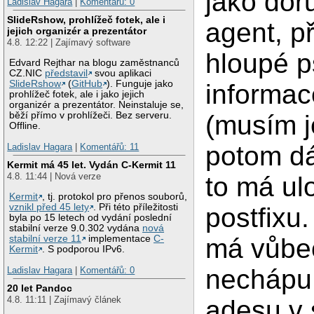
jako dor
Ladislav Hagara
|
Komentářů: 0
SlideRshow, prohlížeč fotek, ale i
agent, př
jejich organizér a prezentátor
4.8. 12:22 | Zajímavý software
hloupé p
Edvard Rejthar na blogu zaměstnanců
CZ.NIC
představil
svou aplikaci
SlideRshow
(
GitHub
). Funguje jako
informac
prohlížeč fotek, ale i jako jejich
organizér a prezentátor. Neinstaluje se,
běží přímo v prohlížeči. Bez serveru.
(musím j
Offline.
potom dá
Ladislav Hagara
|
Komentářů: 11
Kermit má 45 let. Vydán C-Kermit 11
4.8. 11:44 | Nová verze
to má ulo
Kermit
, tj. protokol pro přenos souborů,
vznikl před 45 lety
. Při této příležitosti
postfixu
byla po 15 letech od vydání poslední
stabilní verze 9.0.302 vydána
nová
stabilní verze 11
implementace
C-
má vůbec
Kermit
. S podporou IPv6.
nechápu j
Ladislav Hagara
|
Komentářů: 0
20 let Pandoc
4.8. 11:11 | Zajímavý článek
adesu v 