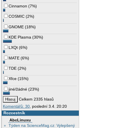
Cinnamon
(
7%
)
COSMIC
(
2%
)
GNOME
(
18%
)
KDE Plasma
(
30%
)
LXQt
(
6%
)
MATE
(
6%
)
TDE
(
2%
)
Xfce
(
15%
)
jiné/žádné
(
23%
)
Celkem 2335 hlasů
Komentářů: 30
, poslední 3.4. 20:20
Rozcestník
AbcLinuxu
Týden na ScienceMag.cz: Vylepšený