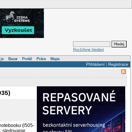
Rozšířené hledání
 je
Bazar
Portál
Práce
Mapa
Přihlášení
|
Registrace
035)
notebooku (l505-
y, sledovanie