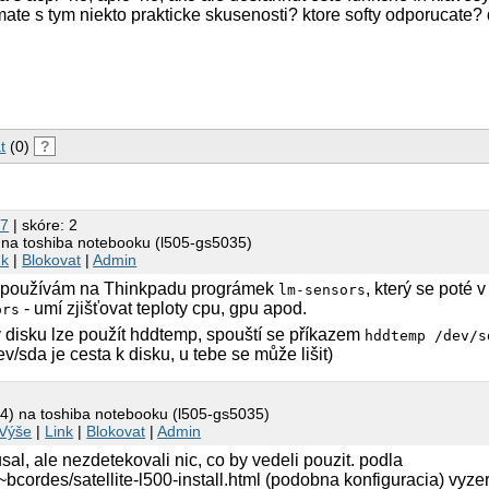
.. mate s tym niekto prakticke skusenosti? ktore softy odporucate
t
(0)
?
87
| skóre: 2
) na toshiba notebooku (l505-gs5035)
nk
|
Blokovat
|
Admin
ty používám na Thinkpadu prográmek
, který se poté 
lm-sensors
- umí zjišťovat teploty cpu, gpu apod.
ors
ty disku lze použít hddtemp, spouští se příkazem
hddtemp /dev/s
ev/sda je cesta k disku, u tebe se může lišit)
.4) na toshiba notebooku (l505-gs5035)
Výše
|
Link
|
Blokovat
|
Admin
al, ale nezdetekovali nic, co by vedeli pouzit. podla
~bcordes/satellite-l500-install.html (podobna konfiguracia) vyze