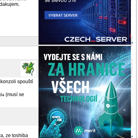
? dakujem.
v konzoli spouští
(musí se
da
ra, ze toshiba