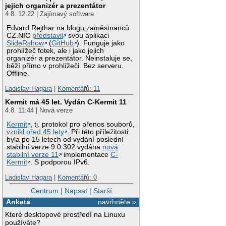
jejich organizér a prezentátor
4.8. 12:22 | Zajímavý software
Edvard Rejthar na blogu zaměstnanců
CZ.NIC
představil
svou aplikaci
SlideRshow
(
GitHub
). Funguje jako
prohlížeč fotek, ale i jako jejich
organizér a prezentátor. Neinstaluje se,
běží přímo v prohlížeči. Bez serveru.
Offline.
Ladislav Hagara
|
Komentářů: 11
Kermit má 45 let. Vydán C-Kermit 11
4.8. 11:44 | Nová verze
Kermit
, tj. protokol pro přenos souborů,
vznikl před 45 lety
. Při této příležitosti
byla po 15 letech od vydání poslední
stabilní verze 9.0.302 vydána
nová
stabilní verze 11
implementace
C-
Kermit
. S podporou IPv6.
Ladislav Hagara
|
Komentářů: 0
Centrum
|
Napsat
|
Starší
Anketa
navrhněte »
Které desktopové prostředí na Linuxu
používáte?