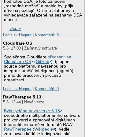
hodnotou DSA, je toto označení
„rozhodně možné“ a mohlo by „přijít
dříve či později“. On-line platformy a
vyhledávače zařazené na seznamy DSA
musejí
…
více »
Ladislav Hagara
|
Komentářů: 9
Cloudflare OS
5.8. 17:00 | Zajímavý software
Společnost Cloudflare
představila
Cloudflare OS
(
GitHub
), tj. open
source platformu navrženou pro
integraci umělé inteligence (agentů)
přímo do pracovních procesů
organizací.
Ladislav Hagara
|
Komentářů: 0
RawTherapee 5.13
5.8. 12:44 | Nová verze
Byla vydána nová verze 5.13
svobodného multiplatformního softwaru
pro konverzi a zpracování digitálních
fotografií primárně ve formátů RAW
RawTherapee
(
Wikipedie
). Vedle
zdrojových kódů je k dispozici také