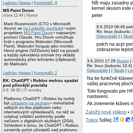
NB maju zasadny pr
Ladislav Hagara
|
Komentářů: 8
kernel skusim este 
MS Paint Doom
peter
včera 12:44 | Humor
Mark Russinovich (CTO v Microsoft
8.6.2010 08:49 pet
Azure) se
na LinkedIn pochlubil
svým
Re: linux (kubuntu
projektem
MS Paint Doom
napsaným
Odpovědět
| |
Sbali
pomocí Claude. Hru Doom umožňuje
hrát v programu Malování (Microsoft
patch na acpi pom
Paint). Malování funguje jako monitor.
zobrazenie teplot
Herní engine (ViZDoom) běží na pozadí
a každý vykreslený snímek hry vkládá
automaticky přes schránku (clipboard)
3.6.2010 17:29
Dusan
| 
do Malování.
Re: linux (kubuntu 10.4
Odpovědět
| |
Sbalit
|
Li
Ladislav Hagara
|
Komentářů: 2
Na tie funkčné klávesy
EK: ChatGPT i Roblox mohou spadat
vašej pracovnej ploc
pod přísnější pravidla
6.8. 08:00 | IT novinky
Toto fungovalo pre H
nastavení.
Platformy ChatGPT i Roblox by mohly
Ak zmenenie kláves ne
být
zařazeny na seznam
mimořádně
velkých on-line platforem nebo
Založit nové vlákno
•
internetových vyhledávačů, na něž se
vztahují zvláštní podmínky podle
Tiskni
Sdílej:
nařízení o digitálních službách (DSA).
Vzhledem k tomu, že ChatGPT i Roblox
oznámily počet uživatelů nad prahovou