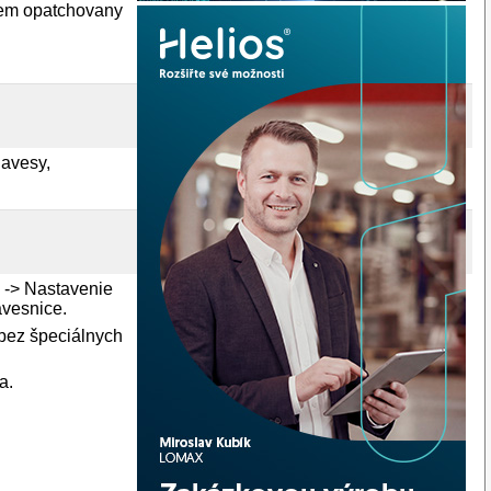
jem opatchovany
lavesy,
. -> Nastavenie
ávesnice.
 bez špeciálnych
a.