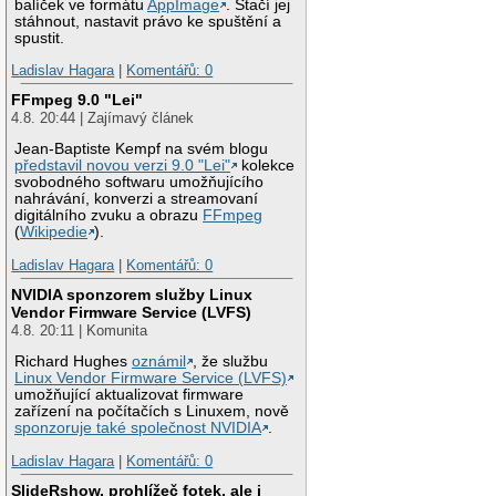
balíček ve formátu
AppImage
. Stačí jej
stáhnout, nastavit právo ke spuštění a
spustit.
Ladislav Hagara
|
Komentářů: 0
FFmpeg 9.0 "Lei"
4.8. 20:44 | Zajímavý článek
Jean-Baptiste Kempf na svém blogu
představil novou verzi 9.0 "Lei"
kolekce
svobodného softwaru umožňujícího
nahrávání, konverzi a streamovaní
digitálního zvuku a obrazu
FFmpeg
(
Wikipedie
).
Ladislav Hagara
|
Komentářů: 0
NVIDIA sponzorem služby Linux
Vendor Firmware Service (LVFS)
4.8. 20:11 | Komunita
Richard Hughes
oznámil
, že službu
Linux Vendor Firmware Service (LVFS)
umožňující aktualizovat firmware
zařízení na počítačích s Linuxem, nově
sponzoruje také společnost NVIDIA
.
Ladislav Hagara
|
Komentářů: 0
SlideRshow, prohlížeč fotek, ale i