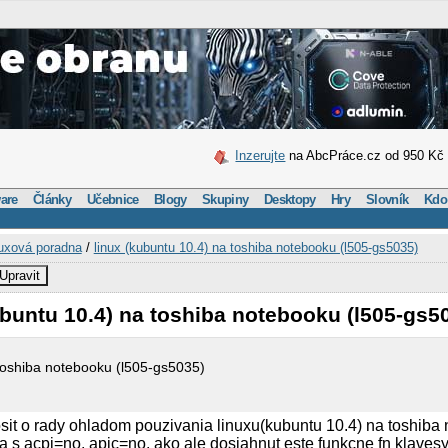
Inzerujte
na AbcPráce.cz od 950 Kč
are
Články
Učebnice
Blogy
Skupiny
Desktopy
Hry
Slovník
Kdo
uxová poradna
/
linux (kubuntu 10.4) na toshiba notebooku (l505-gs5035)
Upravit
ubuntu 10.4) na toshiba notebooku (l505-gs5
 toshiba notebooku (l505-gs5035)
it o rady ohladom pouzivania linuxu(kubuntu 10.4) na toshiba 
la s acpi=no, apic=no, ako ale dosiahnut este funkcne fn klaves