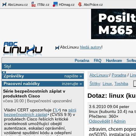
AbcLinuxu.cz
ITBiz.cz
HDmag.cz
AbcPráce.cz
AbcLinuxu
hledá autory
!
Poradna
FAQ
Hardware
Softw
Styl
×
AbcLinuxu
:/
Poradna
/
Lin
Zprávičky
napište »
Pracovní nabídky
inzerujte »
Štítky
:
Linux
,
Toshiba
Série bezpečnostních záplat v
Dotaz: linux (k
produktech Cisco
včera 16:00 | Bezpečnostní upozornění
3.6.2010 09:04 peter
Vládní CERT upozorňuje (
𝕏
) na
sérii
linux (kubuntu 10.4) na
bezpečnostních záplat
(CVSS 9.9) v
Přečteno: 360×
produktech Cisco řešících kritické
Odpovědět
|
Admin
zranitelnosti umožňující obejití
autentizace, eskalaci oprávnění,
zdravim, chcem popros
vzdálené spuštění kódu a odepření
gs5035). instalacia is