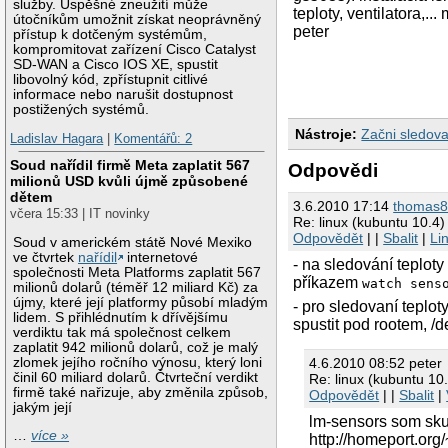
služby. Úspěšné zneužití může
teploty, ventilatora,.
útočníkům umožnit získat neoprávněný
peter
přístup k dotčeným systémům,
kompromitovat zařízení Cisco Catalyst
SD-WAN a Cisco IOS XE, spustit
libovolný kód, zpřístupnit citlivé
informace nebo narušit dostupnost
postižených systémů.
Nástroje:
Začni sledova
Ladislav Hagara
|
Komentářů: 2
Soud nařídil firmě Meta zaplatit 567
Odpovědi
milionů USD kvůli újmě způsobené
dětem
3.6.2010 17:14
thomas
včera 15:33 | IT novinky
Re: linux (kubuntu 10.4
Odpovědět
| |
Sbalit
|
Li
Soud v americkém státě Nové Mexiko
ve čtvrtek
nařídil
internetové
- na sledování teplo
společnosti Meta Platforms zaplatit 567
příkazem
watch sens
milionů dolarů (téměř 12 miliard Kč) za
újmy, které její platformy působí mladým
- pro sledovaní teplo
lidem. S přihlédnutím k dřívějšímu
spustit pod rootem, /d
verdiktu tak má společnost celkem
zaplatit 942 milionů dolarů, což je malý
zlomek jejího ročního výnosu, který loni
4.6.2010 08:52 peter
činil 60 miliard dolarů. Čtvrteční verdikt
Re: linux (kubuntu 10
firmě také nařizuje, aby změnila způsob,
Odpovědět
| |
Sbalit
|
jakým její
lm-sensors som skus
…
více »
http://homeport.org/