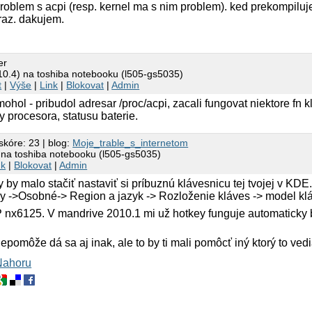
oblem s acpi (resp. kernel ma s nim problem). ked prekompilu
raz. dakujem.
er
 10.4) na toshiba notebooku (l505-gs5035)
t
|
Výše
|
Link
|
Blokovat
|
Admin
ohol - pribudol adresar /proc/acpi, zacali fungovat niektore fn k
y procesora, statusu baterie.
skóre: 23 | blog:
Moje_trable_s_internetom
) na toshiba notebooku (l505-gs5035)
nk
|
Blokovat
|
Admin
 by malo stačiť nastaviť si príbuznú klávesnicu tej tvojej v KDE
hy ->Osobné-> Region a jazyk -> Rozloženie kláves -> model kl
P nx6125. V mandrive 2010.1 mi už hotkey funguje automaticky
pomôže dá sa aj inak, ale to by ti mali pomôcť iný ktorý to vedi
Nahoru