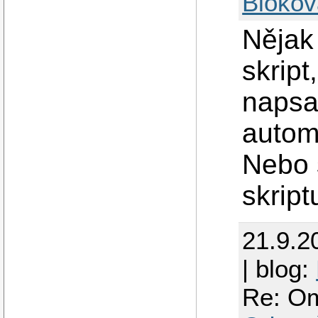
Blokov
Nějak 
skript
napsa
autom
Nebo 
skript
21.9.2
| blog:
Re: Om