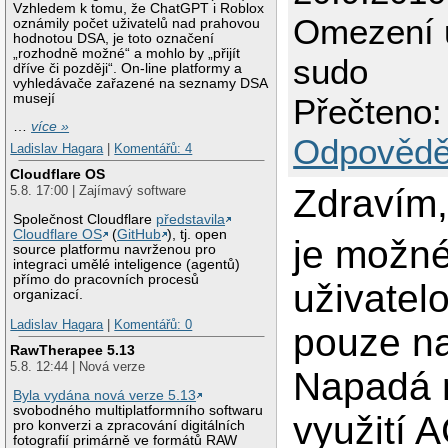
Vzhledem k tomu, že ChatGPT i Roblox
Omezení u
oznámily počet uživatelů nad prahovou
hodnotou DSA, je toto označení
„rozhodně možné“ a mohlo by „přijít
sudo
dříve či později“. On-line platformy a
vyhledávače zařazené na seznamy DSA
musejí
Přečteno:
…
více »
Odpovědě
Ladislav Hagara
|
Komentářů: 4
Cloudflare OS
Zdravím
5.8. 17:00 | Zajímavý software
Společnost Cloudflare
představila
Cloudflare OS
(
GitHub
), tj. open
je možné
source platformu navrženou pro
integraci umělé inteligence (agentů)
přímo do pracovních procesů
uživatelo
organizací.
Ladislav Hagara
|
Komentářů: 0
pouze n
RawTherapee 5.13
5.8. 12:44 | Nová verze
Napadá
Byla vydána nová verze 5.13
svobodného multiplatformního softwaru
využití 
pro konverzi a zpracování digitálních
fotografií primárně ve formátů RAW