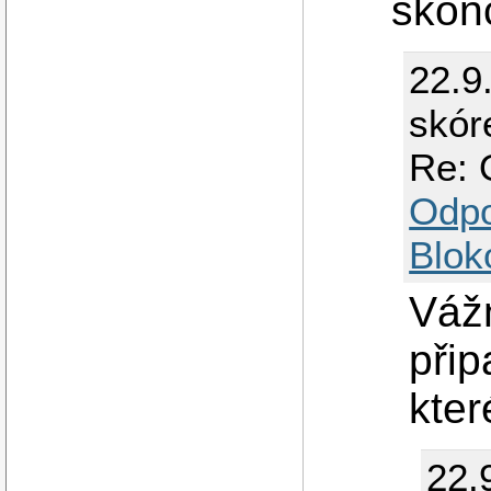
skonč
22.9
skór
Re: 
Odp
Blok
Váž
přip
kter
22.