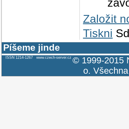
zavo
Založit 
Tiskni
Sd
Píšeme jinde
ISSN 1214-1267
www.czech-server.cz
© 1999-2015
o.
Všechna 