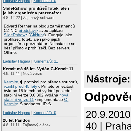
Ladislav Hagara
|
Komentářů: 0
SlideRshow, prohlížeč fotek, ale i
jejich organizér a prezentátor
4.8. 12:22 | Zajímavý software
Edvard Rejthar na blogu zaměstnanců
CZ.NIC
představil
svou aplikaci
SlideRshow
(
GitHub
). Funguje jako
prohlížeč fotek, ale i jako jejich
organizér a prezentátor. Neinstaluje se,
běží přímo v prohlížeči. Bez serveru.
Offline.
Ladislav Hagara
|
Komentářů: 11
Kermit má 45 let. Vydán C-Kermit 11
4.8. 11:44 | Nová verze
Nástroje:
Kermit
, tj. protokol pro přenos souborů,
vznikl před 45 lety
. Při této příležitosti
byla po 15 letech od vydání poslední
Odpově
stabilní verze 9.0.302 vydána
nová
stabilní verze 11
implementace
C-
Kermit
. S podporou IPv6.
20.9.201
Ladislav Hagara
|
Komentářů: 0
20 let Pandoc
40 | Prah
4.8. 11:11 | Zajímavý článek