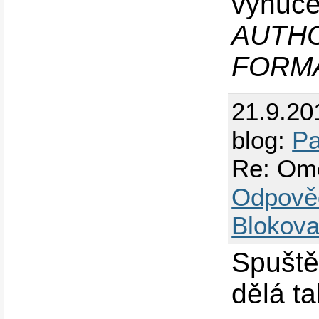
vynuce
AUTHO
FORM
21.9.20
blog:
Pa
Re: Ome
Odpově
Blokova
Spuště
dělá ta