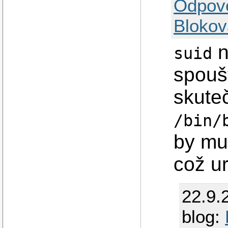
Odpov
Blokov
n
suid
spoušt
skuteč
/bin/
by mu
což ur
22.9.
blog: