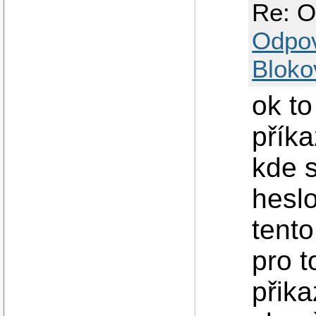
Re: O
Odpo
Bloko
ok to
přík
kde s
heslo
tento
pro t
přika