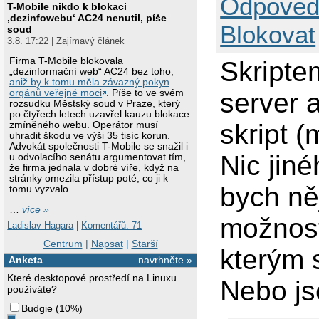
Odpověd
T-Mobile nikdo k blokaci
‚dezinfowebu‘ AC24 nenutil, píše
Blokovat
soud
3.8. 17:22 | Zajímavý článek
Firma T-Mobile blokovala
Skripte
„dezinformační web“ AC24 bez toho,
aniž by k tomu měla závazný pokyn
server 
orgánů veřejné moci
. Píše to ve svém
rozsudku Městský soud v Praze, který
po čtyřech letech uzavřel kauzu blokace
skript (
zmíněného webu. Operátor musí
uhradit škodu ve výši 35 tisíc korun.
Advokát společnosti T-Mobile se snažil i
Nic jin
u odvolacího senátu argumentovat tím,
že firma jednala v dobré víře, když na
stránky omezila přístup poté, co ji k
bych ně
tomu vyzvalo
…
více »
možnost
Ladislav Hagara
|
Komentářů: 71
Centrum
|
Napsat
|
Starší
kterým 
Anketa
navrhněte »
Které desktopové prostředí na Linuxu
Nebo js
používáte?
Budgie
(
10%
)