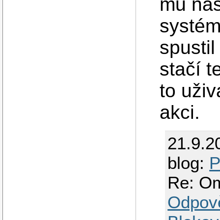
mu nas
systém
spustil
stačí 
to uživ
akci.
21.9.2
blog:
P
Re: Om
Odpov