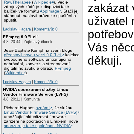
RawTherapee
(
Wikipedie
). Vedle
zakázat 
zdrojových kódů je k dispozici také
balíček ve formátu
AppImage
. Stačí jej
stáhnout, nastavit právo ke spuštění a
uživatel
spustit.
Ladislav Hagara
|
Komentářů: 0
potřebov
FFmpeg 9.0 "Lei"
4.8. 20:44 | Zajímavý článek
Vás něc
Jean-Baptiste Kempf na svém blogu
představil novou verzi 9.0 "Lei"
kolekce
děkuji.
svobodného softwaru umožňujícího
nahrávání, konverzi a streamovaní
digitálního zvuku a obrazu
FFmpeg
(
Wikipedie
).
Ladislav Hagara
|
Komentářů: 0
NVIDIA sponzorem služby Linux
Vendor Firmware Service (LVFS)
4.8. 20:11 | Komunita
Richard Hughes
oznámil
, že službu
Linux Vendor Firmware Service (LVFS)
umožňující aktualizovat firmware
zařízení na počítačích s Linuxem, nově
sponzoruje také společnost NVIDIA
.