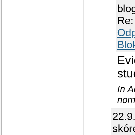
blo
Re:
Odp
Blo
Evi
st
In A
norm
22.9
skór