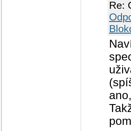
Re: 
Odp
Blok
Naví
spec
uživ
(spí
ano,
Takž
pomo