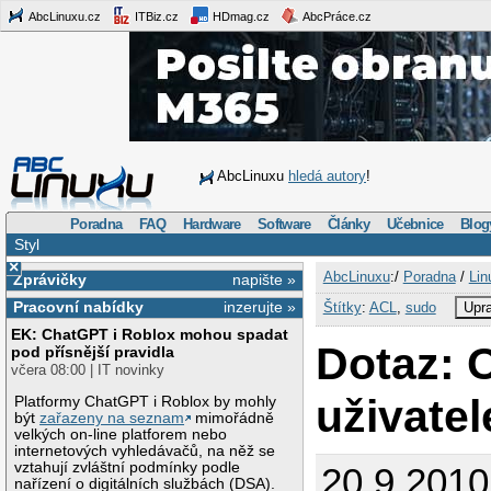
AbcLinuxu.cz
ITBiz.cz
HDmag.cz
AbcPráce.cz
AbcLinuxu
hledá autory
!
Poradna
FAQ
Hardware
Software
Články
Učebnice
Blog
Styl
×
AbcLinuxu
:/
Poradna
/
Lin
Zprávičky
napište »
Pracovní nabídky
inzerujte »
Štítky
:
ACL
,
sudo
Upra
EK: ChatGPT i Roblox mohou spadat
Dotaz: 
pod přísnější pravidla
včera 08:00 | IT novinky
uživate
Platformy ChatGPT i Roblox by mohly
být
zařazeny na seznam
mimořádně
velkých on-line platforem nebo
internetových vyhledávačů, na něž se
vztahují zvláštní podmínky podle
20.9.2010
nařízení o digitálních službách (DSA).