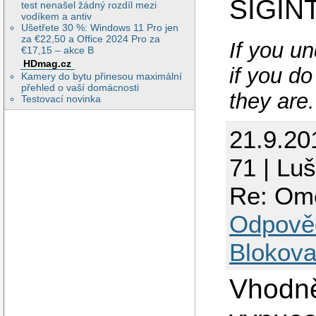
SIGINT
test nenašel žádný rozdíl mezi
vodíkem a antiv
Ušetřete 30 %: Windows 11 Pro jen
za €22,50 a Office 2024 Pro za
If you un
€17,15 – akce B
HDmag.cz
if you do
Kamery do bytu přinesou maximální
přehled o vaší domácnosti
they are.
Testovací novinka
21.9.20
71 | Lu
Re: Ome
Odpově
Blokova
Vhodně