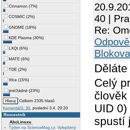
20.9.20
Cinnamon
(
7%
)
40 | Pr
COSMIC
(
2%
)
Re: Ome
GNOME
(
18%
)
KDE Plasma
(
30%
)
Odpově
LXQt
(
6%
)
Blokova
MATE
(
6%
)
Děláte 
TDE
(
2%
)
Celý p
Xfce
(
15%
)
jiné/žádné
(
23%
)
člověk 
Celkem 2335 hlasů
UID 0) 
Komentářů: 30
, poslední 3.4. 20:20
Rozcestník
spustí 
AbcLinuxu
Týden na ScienceMag.cz: Vylepšený