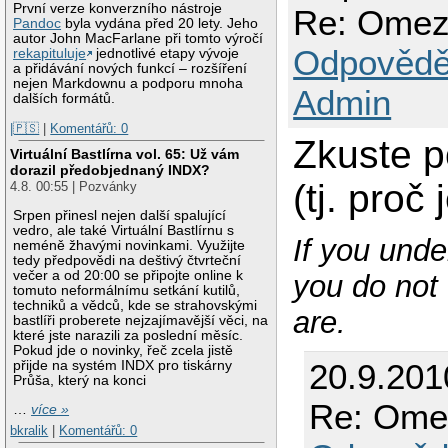
První verze konverzního nástroje
Re: Omeze
Pandoc
byla vydána před 20 lety. Jeho
autor John MacFarlane při tomto výročí
Odpovědě
rekapituluje
jednotlivé etapy vývoje
a přidávání nových funkcí – rozšíření
nejen Markdownu a podporu mnoha
Admin
dalších formátů.
|🇵🇸
|
Komentářů: 0
Zkuste p
Virtuální Bastlírna vol. 65: Už vám
dorazil předobjednaný INDX?
(tj. proč
4.8. 00:55 | Pozvánky
Srpen přinesl nejen další spalující
vedro, ale také Virtuální Bastlírnu s
If you unde
neméně žhavými novinkami. Využijte
tedy předpovědi na deštivý čtvrteční
večer a od 20:00 se připojte online k
you do not 
tomuto neformálnímu setkání kutilů,
techniků a vědců, kde se strahovskými
are.
bastlíři proberete nejzajímavější věci, na
které jste narazili za poslední měsíc.
Pokud jde o novinky, řeč zcela jistě
20.9.201
přijde na systém INDX pro tiskárny
Průša, který na konci
Re: Omez
…
více »
bkralik
|
Komentářů: 0