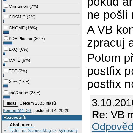
pokud an
Cinnamon
(
7%
)
ne pošli
COSMIC
(
2%
)
A VB kon
GNOME
(
18%
)
KDE Plasma
(
30%
)
zpracuj a
LXQt
(
6%
)
Potom př
MATE
(
6%
)
postfix 
TDE
(
2%
)
postfix 
Xfce
(
15%
)
jiné/žádné
(
23%
)
3.10.201
Celkem 2333 hlasů
Komentářů: 30
, poslední 3.4. 20:20
Re: VB m
Rozcestník
Odpověd
AbcLinuxu
Týden na ScienceMag.cz: Vylepšený