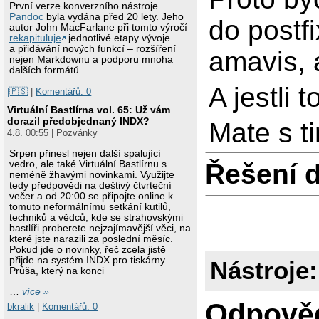
První verze konverzního nástroje
Pandoc
byla vydána před 20 lety. Jeho
do postf
autor John MacFarlane při tomto výročí
rekapituluje
jednotlivé etapy vývoje
a přidávání nových funkcí – rozšíření
amavis, 
nejen Markdownu a podporu mnoha
dalších formátů.
A jestli 
|🇵🇸
|
Komentářů: 0
Virtuální Bastlírna vol. 65: Už vám
dorazil předobjednaný INDX?
Mate s t
4.8. 00:55 | Pozvánky
Srpen přinesl nejen další spalující
Řešení 
vedro, ale také Virtuální Bastlírnu s
neméně žhavými novinkami. Využijte
tedy předpovědi na deštivý čtvrteční
večer a od 20:00 se připojte online k
tomuto neformálnímu setkání kutilů,
techniků a vědců, kde se strahovskými
bastlíři proberete nejzajímavější věci, na
které jste narazili za poslední měsíc.
Pokud jde o novinky, řeč zcela jistě
přijde na systém INDX pro tiskárny
Nástroje:
Průša, který na konci
…
více »
Odpově
bkralik
|
Komentářů: 0