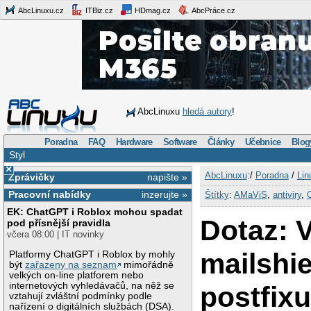
AbcLinuxu.cz
ITBiz.cz
HDmag.cz
AbcPráce.cz
AbcLinuxu
hledá autory
!
Poradna
FAQ
Hardware
Software
Články
Učebnice
Blog
Styl
×
AbcLinuxu
:/
Poradna
/
Lin
Zprávičky
napište »
Pracovní nabídky
inzerujte »
Štítky
:
AMaViS
,
antiviry
,
EK: ChatGPT i Roblox mohou spadat
Dotaz: 
pod přísnější pravidla
včera 08:00 | IT novinky
mailshi
Platformy ChatGPT i Roblox by mohly
být
zařazeny na seznam
mimořádně
velkých on-line platforem nebo
internetových vyhledávačů, na něž se
postfix
vztahují zvláštní podmínky podle
nařízení o digitálních službách (DSA).