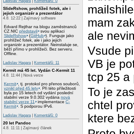
Ladislav Hagara
|
Komentářů: 0
mailshil
SlideRshow, prohlížeč fotek, ale i
jejich organizér a prezentátor
4.8. 12:22 | Zajímavý software
mam zak
Edvard Rejthar na blogu zaměstnanců
CZ.NIC
představil
svou aplikaci
ale nevi
SlideRshow
(
GitHub
). Funguje jako
prohlížeč fotek, ale i jako jejich
organizér a prezentátor. Neinstaluje se,
Vsude pi
běží přímo v prohlížeči. Bez serveru.
Offline.
VB je po
Ladislav Hagara
|
Komentářů: 11
Kermit má 45 let. Vydán C-Kermit 11
tcp 25 a 
4.8. 11:44 | Nová verze
Kermit
, tj. protokol pro přenos souborů,
To je za
vznikl před 45 lety
. Při této příležitosti
byla po 15 letech od vydání poslední
stabilní verze 9.0.302 vydána
nová
chtel pr
stabilní verze 11
implementace
C-
Kermit
. S podporou IPv6.
ktere be
Ladislav Hagara
|
Komentářů: 0
20 let Pandoc
4.8. 11:11 | Zajímavý článek
Proto by