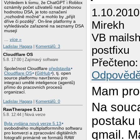
Vzhledem k tomu, že ChatGPT i Roblox
oznámily počet uživatelů nad prahovou
1.10.2010
hodnotou DSA, je toto označení
„rozhodně možné“ a mohlo by „přijít
Mirekh
dříve či později“. On-line platformy a
vyhledávače zařazené na seznamy DSA
musejí
VB mailsh
…
více »
postfixu
Ladislav Hagara
|
Komentářů: 3
Cloudflare OS
Přečteno:
5.8. 17:00 | Zajímavý software
Společnost Cloudflare
představila
Odpovědě
Cloudflare OS
(
GitHub
), tj. open
source platformu navrženou pro
integraci umělé inteligence (agentů)
Mam pro
přímo do pracovních procesů
organizací.
Ladislav Hagara
|
Komentářů: 0
Na souc
RawTherapee 5.13
5.8. 12:44 | Nová verze
postaku
Byla vydána nová verze 5.13
svobodného multiplatformního softwaru
qmail. 
pro konverzi a zpracování digitálních
fotografií primárně ve formátů RAW