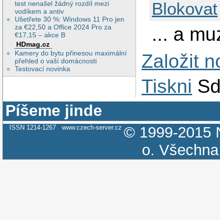
Blokovat
test nenašel žádný rozdíl mezi
vodíkem a antiv
Ušetřete 30 %: Windows 11 Pro jen
za €22,50 a Office 2024 Pro za
... a m
€17,15 – akce B
HDmag.cz
Kamery do bytu přinesou maximální
Založit 
přehled o vaší domácnosti
Testovací novinka
Tiskni
Sd
Píšeme jinde
ISSN 1214-1267
www.czech-server.cz
© 1999-2015
o.
Všechna 