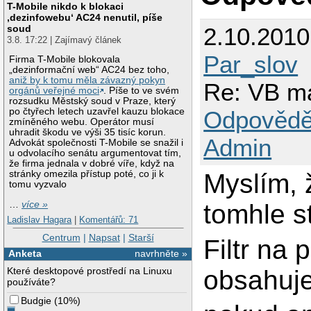
T-Mobile nikdo k blokaci
‚dezinfowebu‘ AC24 nenutil, píše
soud
2.10.201
3.8. 17:22 | Zajímavý článek
Par_slov
Firma T-Mobile blokovala
„dezinformační web“ AC24 bez toho,
aniž by k tomu měla závazný pokyn
Re: VB ma
orgánů veřejné moci
. Píše to ve svém
rozsudku Městský soud v Praze, který
Odpovědě
po čtyřech letech uzavřel kauzu blokace
zmíněného webu. Operátor musí
uhradit škodu ve výši 35 tisíc korun.
Admin
Advokát společnosti T-Mobile se snažil i
u odvolacího senátu argumentovat tím,
že firma jednala v dobré víře, když na
Myslím, 
stránky omezila přístup poté, co ji k
tomu vyzvalo
…
více »
tomhle st
Ladislav Hagara
|
Komentářů: 71
Centrum
|
Napsat
|
Starší
Filtr na 
Anketa
navrhněte »
obsahuj
Které desktopové prostředí na Linuxu
používáte?
Budgie
(
10%
)