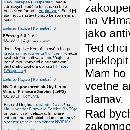
RawTherapee
(
Wikipedie
). Vedle
zakoupen
zdrojových kódů je k dispozici také
balíček ve formátu
AppImage
. Stačí jej
stáhnout, nastavit právo ke spuštění a
na VBmai
spustit.
Ladislav Hagara
|
Komentářů: 0
jako antiv
FFmpeg 9.0 "Lei"
4.8. 20:44 | Zajímavý článek
Ted chci
Jean-Baptiste Kempf na svém blogu
představil novou verzi 9.0 "Lei"
kolekce
preklopit
svobodného softwaru umožňujícího
nahrávání, konverzi a streamovaní
digitálního zvuku a obrazu
FFmpeg
Mam ho 
(
Wikipedie
).
Ladislav Hagara
|
Komentářů: 0
vcetne a
NVIDIA sponzorem služby Linux
Vendor Firmware Service (LVFS)
clamav.
4.8. 20:11 | Komunita
Richard Hughes
oznámil
, že službu
Linux Vendor Firmware Service (LVFS)
Rad byc
umožňující aktualizovat firmware
zařízení na počítačích s Linuxem, nově
sponzoruje také společnost NVIDIA
.
zakompo