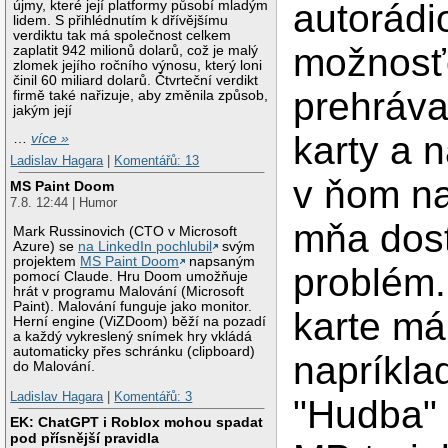
autorádi
újmy, které její platformy působí mladým
lidem. S přihlédnutím k dřívějšímu
verdiktu tak má společnost celkem
možnosť
zaplatit 942 milionů dolarů, což je malý
zlomek jejího ročního výnosu, který loni
činil 60 miliard dolarů. Čtvrteční verdikt
prehráva
firmě také nařizuje, aby změnila způsob,
jakým její
karty a 
…
více »
Ladislav Hagara
|
Komentářů: 13
v ňom na
MS Paint Doom
7.8. 12:44 | Humor
mňa dos
Mark Russinovich (CTO v Microsoft
Azure) se
na LinkedIn pochlubil
svým
projektem
MS Paint Doom
napsaným
problém
pomocí Claude. Hru Doom umožňuje
hrát v programu Malování (Microsoft
Paint). Malování funguje jako monitor.
karte m
Herní engine (ViZDoom) běží na pozadí
a každý vykreslený snímek hry vkládá
automaticky přes schránku (clipboard)
napríkla
do Malování.
Ladislav Hagara
|
Komentářů: 3
"Hudba" 
EK: ChatGPT i Roblox mohou spadat
pod přísnější pravidla