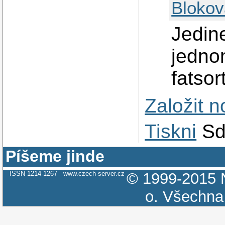
Blokov
Jedin
jedno
fatsor
Založit 
Tiskni
Sd
Píšeme jinde
ISSN 1214-1267
www.czech-server.cz
© 1999-2015
o.
Všechna 