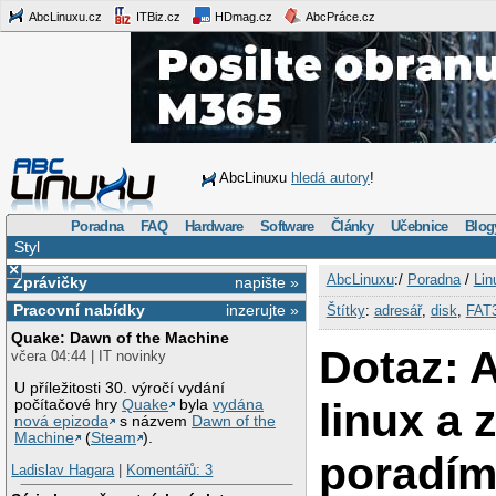
AbcLinuxu.cz
ITBiz.cz
HDmag.cz
AbcPráce.cz
AbcLinuxu
hledá autory
!
Poradna
FAQ
Hardware
Software
Články
Učebnice
Blog
Styl
×
AbcLinuxu
:/
Poradna
/
Lin
Zprávičky
napište »
Pracovní nabídky
inzerujte »
Štítky
:
adresář
,
disk
,
FAT
Quake: Dawn of the Machine
Dotaz: 
včera 04:44 | IT novinky
U příležitosti 30. výročí vydání
linux a 
počítačové hry
Quake
byla
vydána
nová epizoda
s názvem
Dawn of the
Machine
(
Steam
).
poradím
Ladislav Hagara
|
Komentářů: 3