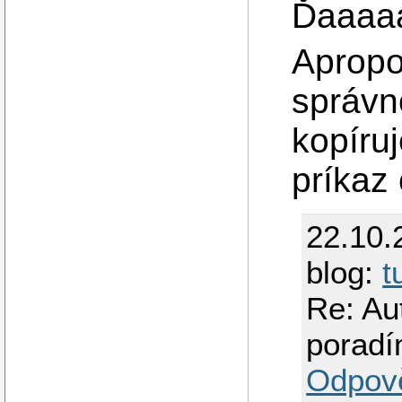
Ďaaaa
Apropo
správn
kopíru
príkaz
22.10.
blog:
t
Re: Au
poradí
Odpov