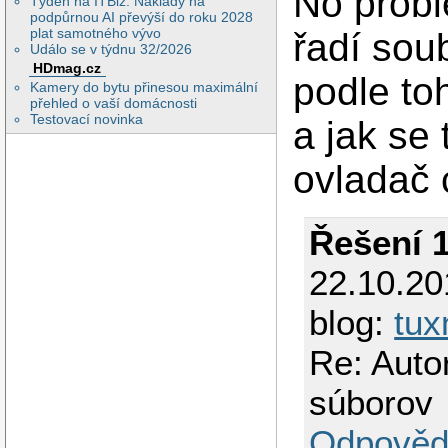
No probl
Týden na ITBiz: Náklady na
podpůrnou AI převýší do roku 2028
plat samotného vývo
řadí sou
Událo se v týdnu 32/2026
HDmag.cz
podle to
Kamery do bytu přinesou maximální
přehled o vaší domácnosti
Testovací novinka
a jak se
ovladač 
Řešení 
22.10.2
blog:
tux
Re: Auto
súborov
Odpověd