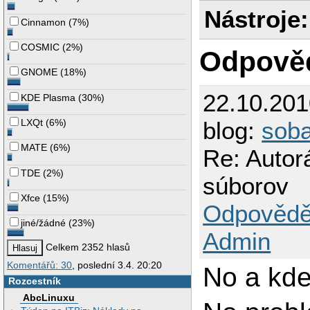
Nástroje:
Cinnamon
(
7%
)
COSMIC
(
2%
)
Odpově
GNOME
(
18%
)
22.10.20
KDE Plasma
(
30%
)
LXQt
(
6%
)
blog:
sob
MATE
(
6%
)
Re: Autor
TDE
(
2%
)
súborov
Xfce
(
15%
)
Odpovědě
jiné/žádné
(
23%
)
Admin
Celkem 2352 hlasů
Komentářů: 30
, poslední 3.4. 20:20
No a kde
Rozcestník
AbcLinuxu