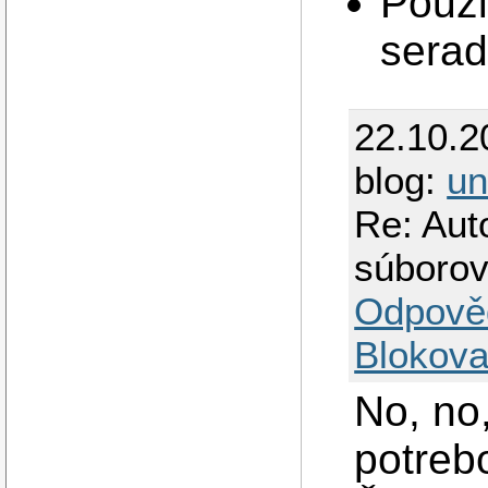
Pouzi
sera
22.10.2
blog:
u
Re: Aut
súboro
Odpově
Blokova
No, no
potreb