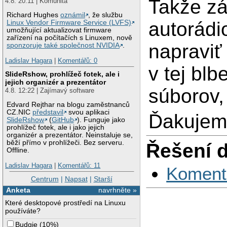
Takže zá
4.8. 20:11 | Komunita
Richard Hughes
oznámil
, že službu
autorádi
Linux Vendor Firmware Service (LVFS)
umožňující aktualizovat firmware
zařízení na počítačích s Linuxem, nově
napraviť
sponzoruje také společnost NVIDIA
.
Ladislav Hagara
|
Komentářů: 0
v tej bl
SlideRshow, prohlížeč fotek, ale i
jejich organizér a prezentátor
súborov,
4.8. 12:22 | Zajímavý software
Edvard Rejthar na blogu zaměstnanců
CZ.NIC
představil
svou aplikaci
Ďakujem
SlideRshow
(
GitHub
). Funguje jako
prohlížeč fotek, ale i jako jejich
organizér a prezentátor. Neinstaluje se,
běží přímo v prohlížeči. Bez serveru.
Řešení 
Offline.
Ladislav Hagara
|
Komentářů: 11
Koment
Centrum
|
Napsat
|
Starší
Anketa
navrhněte »
Které desktopové prostředí na Linuxu
používáte?
Budgie
(
10%
)