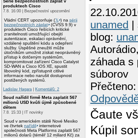
Série bezpečnostních záplat v
produktech Cisco
22.10.201
7.8. 16:00 | Bezpečnostní upozornění
Vládní CERT upozorňuje (
𝕏
) na
sérii
unamed
| 
bezpečnostních záplat
(CVSS 9.9) v
produktech Cisco řešících kritické
blog:
una
zranitelnosti umožňující obejití
autentizace, eskalaci oprávnění,
vzdálené spuštění kódu a odepření
Autorádio,
služby. Úspěšné zneužití může
útočníkům umožnit získat neoprávněný
přístup k dotčeným systémům,
záhada s
kompromitovat zařízení Cisco Catalyst
SD-WAN a Cisco IOS XE, spustit
súborov
libovolný kód, zpřístupnit citlivé
informace nebo narušit dostupnost
postižených systémů.
Přečteno:
Ladislav Hagara
|
Komentářů: 2
Odpovědě
Soud nařídil firmě Meta zaplatit 567
milionů USD kvůli újmě způsobené
dětem
Čaute vš
7.8. 15:33 | IT novinky
Soud v americkém státě Nové Mexiko
ve čtvrtek
nařídil
internetové
Kúpil so
společnosti Meta Platforms zaplatit 567
milionů dolarů (téměř 12 miliard Kč) za