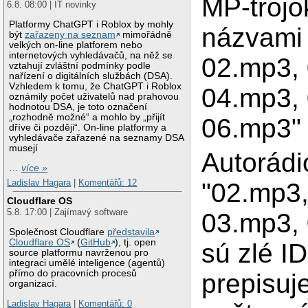
MP-trojo
6.8. 08:00 | IT novinky
Platformy ChatGPT i Roblox by mohly
názvami
být
zařazeny na seznam
mimořádně
velkých on-line platforem nebo
internetových vyhledávačů, na něž se
02.mp3,
vztahují zvláštní podmínky podle
nařízení o digitálních službách (DSA).
Vzhledem k tomu, že ChatGPT i Roblox
04.mp3,
oznámily počet uživatelů nad prahovou
hodnotou DSA, je toto označení
„rozhodně možné“ a mohlo by „přijít
06.mp3"
dříve či později“. On-line platformy a
vyhledávače zařazené na seznamy DSA
musejí
Autorádi
…
více »
Ladislav Hagara
|
Komentářů: 12
"02.mp3,
Cloudflare OS
5.8. 17:00 | Zajímavý software
03.mp3, 
Společnost Cloudflare
představila
Cloudflare OS
(
GitHub
), tj. open
sú zlé I
source platformu navrženou pro
integraci umělé inteligence (agentů)
přímo do pracovních procesů
prepisuj
organizací.
Ladislav Hagara
|
Komentářů: 0