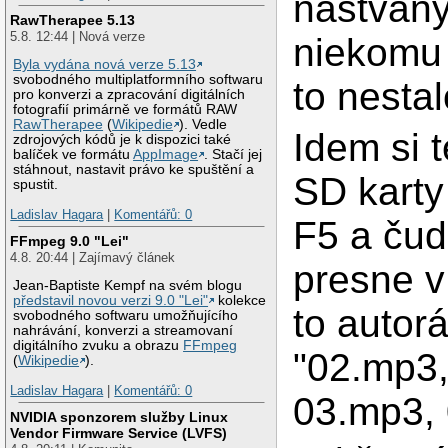
naštvaný
RawTherapee 5.13
5.8. 12:44 | Nová verze
niekomu 
Byla vydána nová verze 5.13
svobodného multiplatformního softwaru
to nestal
pro konverzi a zpracování digitálních
fotografií primárně ve formátů RAW
RawTherapee
(
Wikipedie
). Vedle
Idem si 
zdrojových kódů je k dispozici také
balíček ve formátu
AppImage
. Stačí jej
stáhnout, nastavit právo ke spuštění a
SD karty
spustit.
Ladislav Hagara
|
Komentářů: 0
F5 a čud
FFmpeg 9.0 "Lei"
4.8. 20:44 | Zajímavý článek
presne v
Jean-Baptiste Kempf na svém blogu
představil novou verzi 9.0 "Lei"
kolekce
to autor
svobodného softwaru umožňujícího
nahrávání, konverzi a streamovaní
digitálního zvuku a obrazu
FFmpeg
"02.mp3,
(
Wikipedie
).
Ladislav Hagara
|
Komentářů: 0
03.mp3, 
NVIDIA sponzorem služby Linux
Vendor Firmware Service (LVFS)