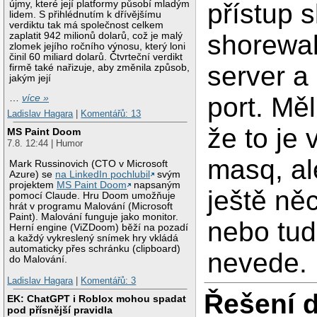
újmy, které její platformy působí mladým
přístup 
lidem. S přihlédnutím k dřívějšímu
verdiktu tak má společnost celkem
shorewal
zaplatit 942 milionů dolarů, což je malý
zlomek jejího ročního výnosu, který loni
činil 60 miliard dolarů. Čtvrteční verdikt
server a
firmě také nařizuje, aby změnila způsob,
jakým její
port. Mě
…
více »
Ladislav Hagara
|
Komentářů: 13
že to je
MS Paint Doom
7.8. 12:44 | Humor
masq, al
Mark Russinovich (CTO v Microsoft
Azure) se
na LinkedIn pochlubil
svým
projektem
MS Paint Doom
napsaným
ještě ně
pomocí Claude. Hru Doom umožňuje
hrát v programu Malování (Microsoft
Paint). Malování funguje jako monitor.
nebo tud
Herní engine (ViZDoom) běží na pozadí
a každý vykreslený snímek hry vkládá
automaticky přes schránku (clipboard)
nevede.
do Malování.
Ladislav Hagara
|
Komentářů: 3
Řešení 
EK: ChatGPT i Roblox mohou spadat
pod přísnější pravidla