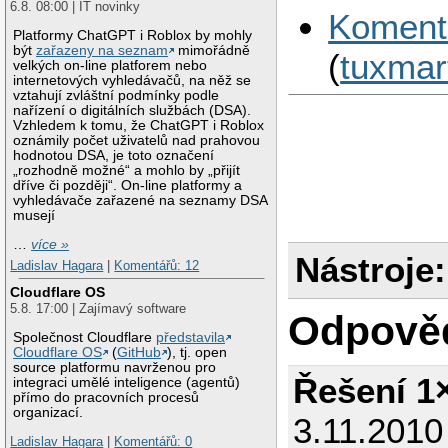
6.8. 08:00 | IT novinky
Koment
Platformy ChatGPT i Roblox by mohly
být
zařazeny na seznam
mimořádně
(
tuxmar
velkých on-line platforem nebo
internetových vyhledávačů, na něž se
vztahují zvláštní podmínky podle
nařízení o digitálních službách (DSA).
Vzhledem k tomu, že ChatGPT i Roblox
oznámily počet uživatelů nad prahovou
hodnotou DSA, je toto označení
„rozhodně možné“ a mohlo by „přijít
dříve či později“. On-line platformy a
vyhledávače zařazené na seznamy DSA
musejí
…
více »
Nástroje:
Ladislav Hagara
|
Komentářů: 12
Cloudflare OS
5.8. 17:00 | Zajímavý software
Odpově
Společnost Cloudflare
představila
Cloudflare OS
(
GitHub
), tj. open
source platformu navrženou pro
Řešení 1
integraci umělé inteligence (agentů)
přímo do pracovních procesů
organizací.
3.11.2010
Ladislav Hagara
|
Komentářů: 0