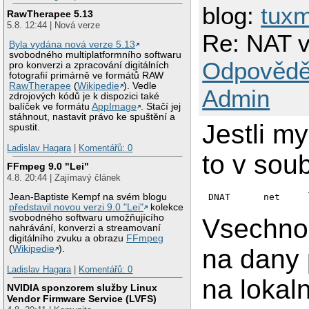
blog:
tuxm
RawTherapee 5.13
5.8. 12:44 | Nová verze
Re: NAT v
Byla vydána nová verze 5.13
svobodného multiplatformního softwaru
Odpovědě
pro konverzi a zpracování digitálních
fotografií primárně ve formátů RAW
RawTherapee
(
Wikipedie
). Vedle
Admin
zdrojových kódů je k dispozici také
balíček ve formátu
AppImage
. Stačí jej
stáhnout, nastavit právo ke spuštění a
Jestli my
spustit.
Ladislav Hagara
|
Komentářů: 0
to v sou
FFmpeg 9.0 "Lei"
4.8. 20:44 | Zajímavý článek
DNAT      net     
Jean-Baptiste Kempf na svém blogu
představil novou verzi 9.0 "Lei"
kolekce
svobodného softwaru umožňujícího
Vsechno z
nahrávání, konverzi a streamovaní
digitálního zvuku a obrazu
FFmpeg
(
Wikipedie
).
na dany 
Ladislav Hagara
|
Komentářů: 0
na lokaln
NVIDIA sponzorem služby Linux
Vendor Firmware Service (LVFS)