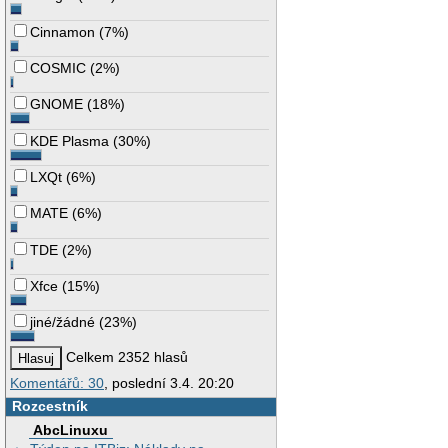
Cinnamon
(
7%
)
COSMIC
(
2%
)
GNOME
(
18%
)
KDE Plasma
(
30%
)
LXQt
(
6%
)
MATE
(
6%
)
TDE
(
2%
)
Xfce
(
15%
)
jiné/žádné
(
23%
)
Celkem 2352 hlasů
Komentářů: 30
, poslední 3.4. 20:20
Rozcestník
AbcLinuxu