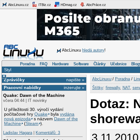
AbcLinuxu.cz
ITBiz.cz
HDmag.cz
AbcPráce.cz
AbcLinuxu
hledá autory
!
Poradna
FAQ
Hardware
Software
Články
Učebnice
Blog
Styl
×
AbcLinuxu
:/
Poradna
/
Lin
Zprávičky
napište »
Pracovní nabídky
inzerujte »
Štítky
:
firewally
,
NAT
,
serv
Quake: Dawn of the Machine
Dotaz: 
včera 04:44 | IT novinky
U příležitosti 30. výročí vydání
shorewa
počítačové hry
Quake
byla
vydána
nová epizoda
s názvem
Dawn of the
Machine
(
Steam
).
Ladislav Hagara
|
Komentářů: 3
3.11.2010