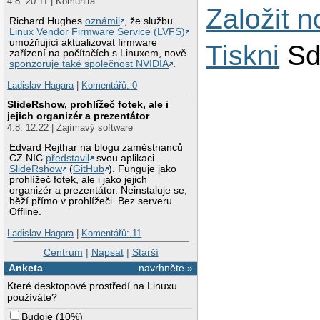
4.8. 20:11 | Komunita
Založit 
Richard Hughes
oznámil
, že službu
Linux Vendor Firmware Service (LVFS)
umožňující aktualizovat firmware
Tiskni
Sd
zařízení na počítačích s Linuxem, nově
sponzoruje také společnost NVIDIA
.
Ladislav Hagara
|
Komentářů: 0
SlideRshow, prohlížeč fotek, ale i
jejich organizér a prezentátor
4.8. 12:22 | Zajímavý software
Edvard Rejthar na blogu zaměstnanců
CZ.NIC
představil
svou aplikaci
SlideRshow
(
GitHub
). Funguje jako
prohlížeč fotek, ale i jako jejich
organizér a prezentátor. Neinstaluje se,
běží přímo v prohlížeči. Bez serveru.
Offline.
Ladislav Hagara
|
Komentářů: 11
Centrum
|
Napsat
|
Starší
Anketa
navrhněte »
Které desktopové prostředí na Linuxu
používáte?
Budgie
(
10%
)