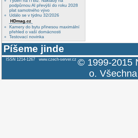
Týden na ITBiz: Náklady na
podpůrnou AI převýší do roku 2028
plat samotného vývo
Událo se v týdnu 32/2026
HDmag.cz
Kamery do bytu přinesou maximální
přehled o vaší domácnosti
Testovací novinka
Píšeme jinde
ISSN 1214-1267
www.czech-server.cz
© 1999-2015
o.
Všechna 