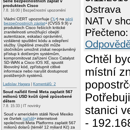
Série bezpečnostních záplat v
produktech Cisco
Ostrava
7.8. 16:00 | Bezpečnostní upozornění
NAT v sho
Vládní CERT upozorňuje (
𝕏
) na
sérii
bezpečnostních záplat
(CVSS 9.9) v
produktech Cisco řešících kritické
Přečteno:
zranitelnosti umožňující obejití
autentizace, eskalaci oprávnění,
Odpovědě
vzdálené spuštění kódu a odepření
služby. Úspěšné zneužití může
útočníkům umožnit získat neoprávněný
přístup k dotčeným systémům,
Chtěl by
kompromitovat zařízení Cisco Catalyst
SD-WAN a Cisco IOS XE, spustit
libovolný kód, zpřístupnit citlivé
místní z
informace nebo narušit dostupnost
postižených systémů.
popostrč
Ladislav Hagara
|
Komentářů: 2
Soud nařídil firmě Meta zaplatit 567
Potřebuji
milionů USD kvůli újmě způsobené
dětem
7.8. 15:33 | IT novinky
stanici ve
Soud v americkém státě Nové Mexiko
ve čtvrtek
nařídil
internetové
- 192.168
společnosti Meta Platforms zaplatit 567
milionů dolarů (téměř 12 miliard Kč) za