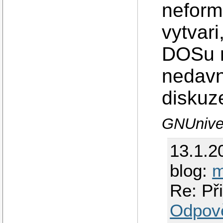
neform
vytvari
DOSu n
nedavn
diskuz
GNUniver
13.1.2
blog:
m
Re: Př
Odpov