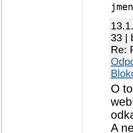
jme
13.1
33 |
Re: 
Odp
Blok
O to
webu
odka
A ne