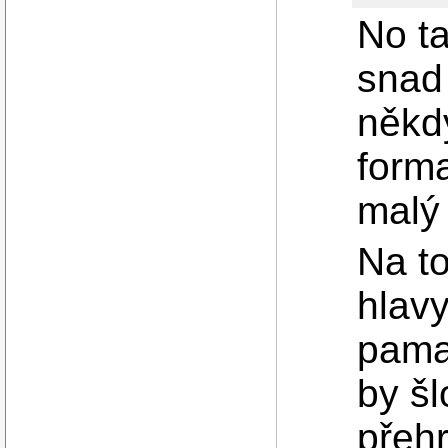
No ta
snad
někdy
forma
malý
Na to
hlavy
pama
by šl
přehr