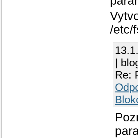
para
Vytv
/etc/
13.1
| blo
Re: 
Odp
Blok
Poz
par