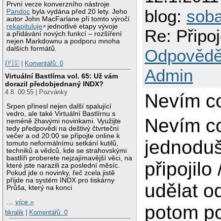
První verze konverzního nástroje
blog:
sob
Pandoc
byla vydána před 20 lety. Jeho
autor John MacFarlane při tomto výročí
rekapituluje
jednotlivé etapy vývoje
Re: Připo
a přidávání nových funkcí – rozšíření
nejen Markdownu a podporu mnoha
dalších formátů.
Odpovědě
|🇵🇸
|
Komentářů: 0
Admin
Virtuální Bastlírna vol. 65: Už vám
dorazil předobjednaný INDX?
4.8. 00:55 | Pozvánky
Nevím co
Srpen přinesl nejen další spalující
vedro, ale také Virtuální Bastlírnu s
Nevím co
neméně žhavými novinkami. Využijte
tedy předpovědi na deštivý čtvrteční
večer a od 20:00 se připojte online k
jednoduše
tomuto neformálnímu setkání kutilů,
techniků a vědců, kde se strahovskými
bastlíři proberete nejzajímavější věci, na
připojil
které jste narazili za poslední měsíc.
Pokud jde o novinky, řeč zcela jistě
přijde na systém INDX pro tiskárny
udělat od
Průša, který na konci
…
více »
potom p
bkralik
|
Komentářů: 0