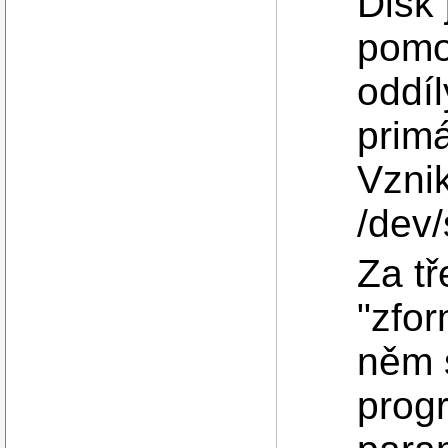
Disk 
pom
oddíl
primá
Vznik
/dev/
Za tř
"zfor
něm 
prog