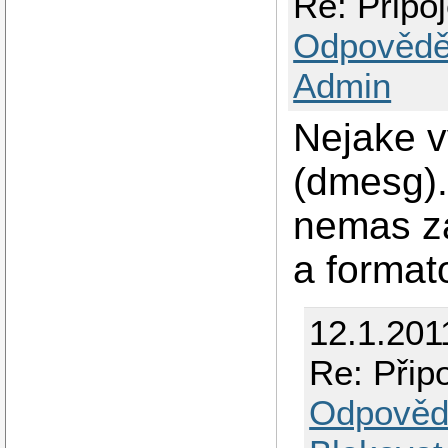
Re: Připo
Odpovědě
Admin
Nejake v
(dmesg).
nemas za
a format
12.1.201
Re: Přip
Odpověd