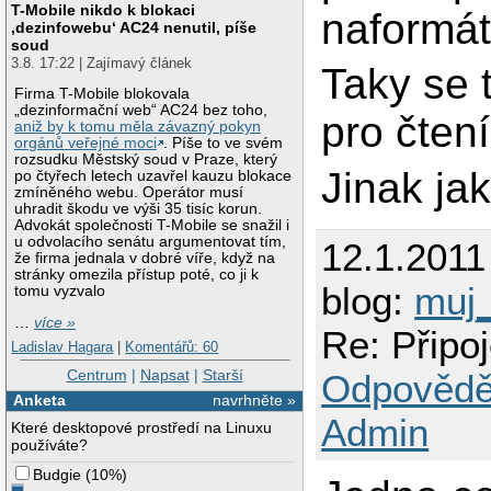
T-Mobile nikdo k blokaci
naformát
‚dezinfowebu‘ AC24 nenutil, píše
soud
3.8. 17:22 | Zajímavý článek
Taky se t
Firma T-Mobile blokovala
„dezinformační web“ AC24 bez toho,
pro čten
aniž by k tomu měla závazný pokyn
orgánů veřejné moci
. Píše to ve svém
rozsudku Městský soud v Praze, který
Jinak jak
po čtyřech letech uzavřel kauzu blokace
zmíněného webu. Operátor musí
uhradit škodu ve výši 35 tisíc korun.
Advokát společnosti T-Mobile se snažil i
u odvolacího senátu argumentovat tím,
12.1.2011
že firma jednala v dobré víře, když na
stránky omezila přístup poté, co ji k
blog:
muj
tomu vyzvalo
…
více »
Re: Připo
Ladislav Hagara
|
Komentářů: 60
Centrum
|
Napsat
|
Starší
Odpovědě
Anketa
navrhněte »
Admin
Které desktopové prostředí na Linuxu
používáte?
Budgie
(
10%
)