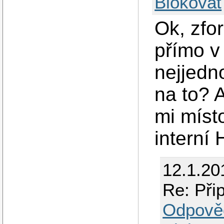
Blokovat
Ok, zfo
přímo v
nejjedn
na to? 
mi míst
interní
12.1.20
Re: Při
Odpově