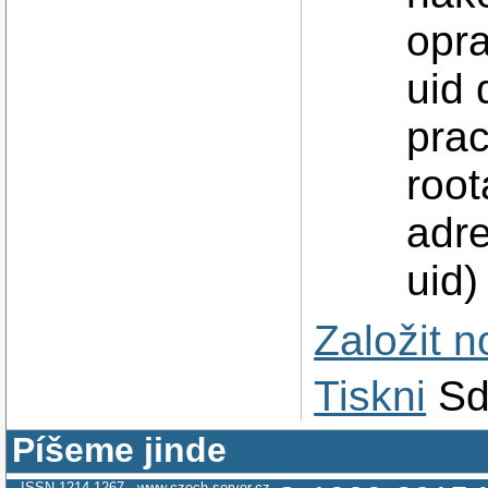
opra
uid
pra
roo
adre
uid)
Založit 
Tiskni
Sd
Píšeme jinde
ISSN 1214-1267
www.czech-server.cz