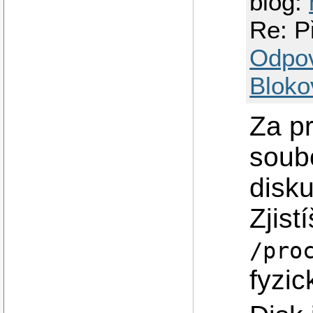
blog:
Re: P
Odpo
Bloko
Za pr
soub
disku
Zjist
/pro
fyzic