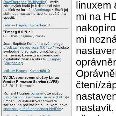
linuxem 
RawTherapee
(
Wikipedie
). Vedle
zdrojových kódů je k dispozici také
balíček ve formátu
AppImage
. Stačí jej
mi na H
stáhnout, nastavit právo ke spuštění a
spustit.
nakopíro
Ladislav Hagara
|
Komentářů: 0
FFmpeg 9.0 "Lei"
mi nezn
4.8. 20:44 | Zajímavý článek
Jean-Baptiste Kempf na svém blogu
nastaven
představil novou verzi 9.0 "Lei"
kolekce
svobodného softwaru umožňujícího
nahrávání, konverzi a streamovaní
oprávněn
digitálního zvuku a obrazu
FFmpeg
(
Wikipedie
).
Oprávně
Ladislav Hagara
|
Komentářů: 0
NVIDIA sponzorem služby Linux
čtení/záp
Vendor Firmware Service (LVFS)
4.8. 20:11 | Komunita
nastaven
Richard Hughes
oznámil
, že službu
Linux Vendor Firmware Service (LVFS)
umožňující aktualizovat firmware
nastavit
zařízení na počítačích s Linuxem, nově
sponzoruje také společnost NVIDIA
.