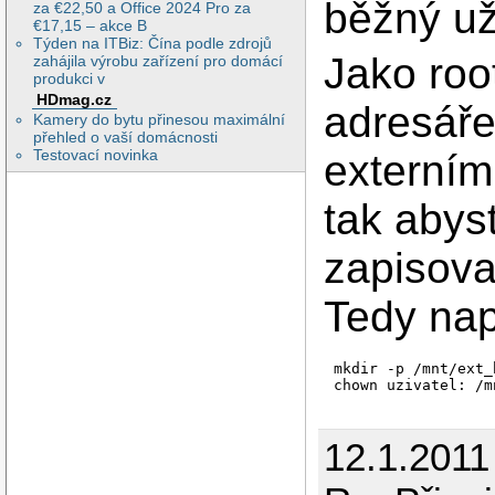
běžný už
za €22,50 a Office 2024 Pro za
€17,15 – akce B
Týden na ITBiz: Čína podle zdrojů
Jako roo
zahájila výrobu zařízení pro domácí
produkci v
HDmag.cz
adresáře
Kamery do bytu přinesou maximální
přehled o vaší domácnosti
Testovací novinka
externím
tak abys
zapisovat
Tedy nap
mkdir -p /mnt/ext_
12.1.2011