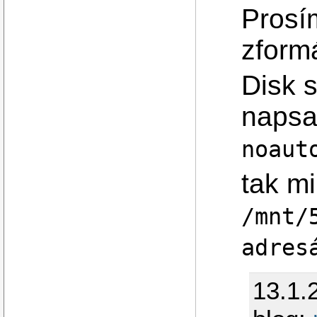
Prosí
zform
Disk 
napsa
noaut
tak m
/mnt/
adres
13.1.