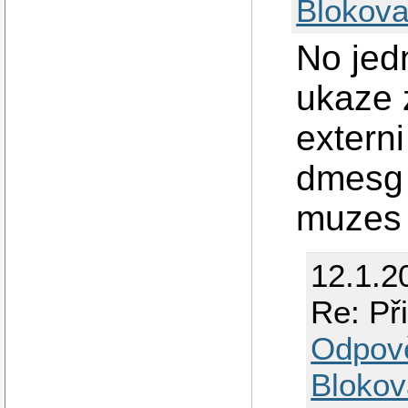
Blokova
No jedn
ukaze 
extern
dmesg 
muzes 
12.1.2
Re: Př
Odpov
Blokov