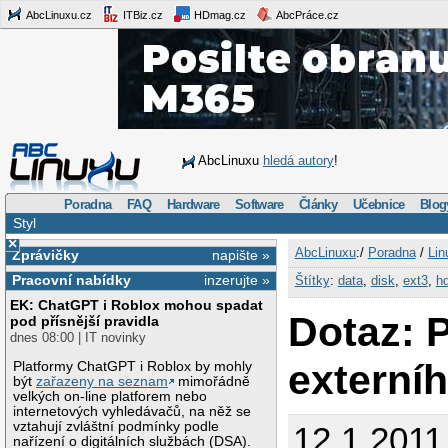
AbcLinuxu.cz
ITBiz.cz
HDmag.cz
AbcPráce.cz
AbcLinuxu
hledá autory
!
Poradna
FAQ
Hardware
Software
Články
Učebnice
Blog
Styl
×
AbcLinuxu
:/
Poradna
/
Lin
Zprávičky
napište »
Pracovní nabídky
inzerujte »
Štítky
:
data
,
disk
,
ext3
,
h
EK: ChatGPT i Roblox mohou spadat
Dotaz: P
pod přísnější pravidla
dnes 08:00 | IT novinky
externí
Platformy ChatGPT i Roblox by mohly
být
zařazeny na seznam
mimořádně
velkých on-line platforem nebo
internetových vyhledávačů, na něž se
vztahují zvláštní podmínky podle
12.1.2011
nařízení o digitálních službách (DSA).