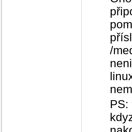
přip
pom
přís
/med
neni
linu
nem
PS: 
kdyz
nako