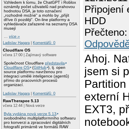
Vzhledem k tomu, že ChatGPT i Roblox
Připojení 
oznámily počet uživatelů nad prahovou
hodnotou DSA, je toto označení
„rozhodně možné“ a mohlo by „přijít
HDD
dříve či později“. On-line platformy a
vyhledávače zařazené na seznamy DSA
musejí
Přečteno:
…
více »
Odpovědě
Ladislav Hagara
|
Komentářů: 0
Cloudflare OS
Ahoj. Na
včera 17:00 | Zajímavý software
Společnost Cloudflare
představila
jsem si 
Cloudflare OS
(
GitHub
), tj. open
source platformu navrženou pro
integraci umělé inteligence (agentů)
Partitio
přímo do pracovních procesů
organizací.
externí
Ladislav Hagara
|
Komentářů: 0
RawTherapee 5.13
EXT3, při
včera 12:44 | Nová verze
Byla vydána nová verze 5.13
noteboo
svobodného multiplatformního softwaru
pro konverzi a zpracování digitálních
fotografií primárně ve formátů RAW