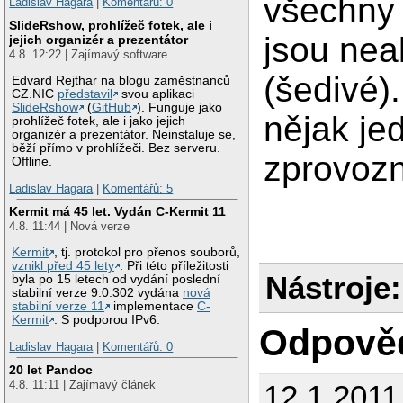
všechny
Ladislav Hagara
|
Komentářů: 0
SlideRshow, prohlížeč fotek, ale i
jsou nea
jejich organizér a prezentátor
4.8. 12:22 | Zajímavý software
(šedivé)
Edvard Rejthar na blogu zaměstnanců
CZ.NIC
představil
svou aplikaci
SlideRshow
(
GitHub
). Funguje jako
nějak je
prohlížeč fotek, ale i jako jejich
organizér a prezentátor. Neinstaluje se,
běží přímo v prohlížeči. Bez serveru.
zprovoz
Offline.
Ladislav Hagara
|
Komentářů: 5
Kermit má 45 let. Vydán C-Kermit 11
4.8. 11:44 | Nová verze
Kermit
, tj. protokol pro přenos souborů,
vznikl před 45 lety
. Při této příležitosti
Nástroje:
byla po 15 letech od vydání poslední
stabilní verze 9.0.302 vydána
nová
stabilní verze 11
implementace
C-
Kermit
. S podporou IPv6.
Odpově
Ladislav Hagara
|
Komentářů: 0
20 let Pandoc
4.8. 11:11 | Zajímavý článek
12.1.2011