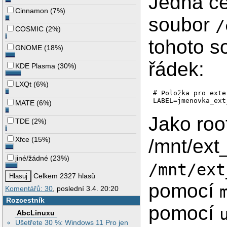
Jedna ce
Cinnamon
(
7%
)
soubor
/
COSMIC
(
2%
)
tohoto s
GNOME
(
18%
)
řádek:
KDE Plasma
(
30%
)
LXQt
(
6%
)
# Položka pro exte
MATE
(
6%
)
Jako roo
TDE
(
2%
)
/mnt/ex
Xfce
(
15%
)
jiné/žádné
(
23%
)
/mnt/ext
Celkem 2327 hlasů
pomocí
Komentářů: 30
, poslední 3.4. 20:20
Rozcestník
pomocí
AbcLinuxu
Ušetřete 30 %: Windows 11 Pro jen