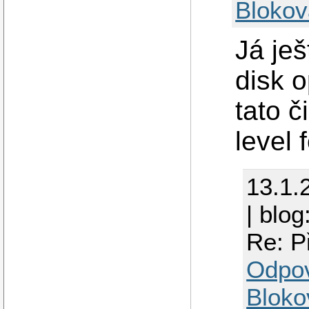
Blokov
Já je
disk 
tato č
level 
13.1.
| blog
Re: P
Odpo
Bloko