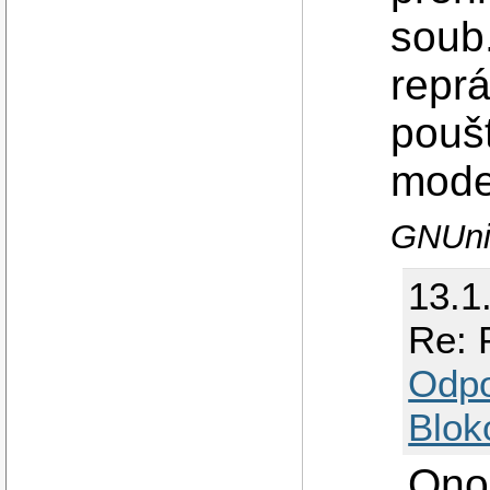
soub
repr
poušt
mod
GNUniv
13.1
Re: 
Odp
Blok
Ono 