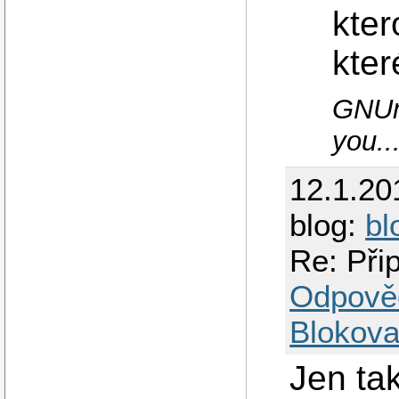
kter
kter
GNUni
you..
12.1.20
blog:
bl
Re: Při
Odpově
Blokova
Jen ta