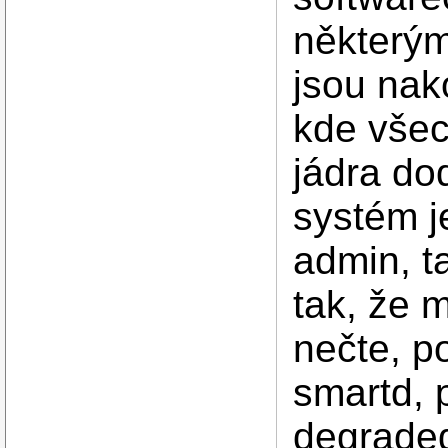
některým
jsou nak
kde všec
jádra do
systém je
admin, t
tak, že m
nečte, p
smartd, 
degraded