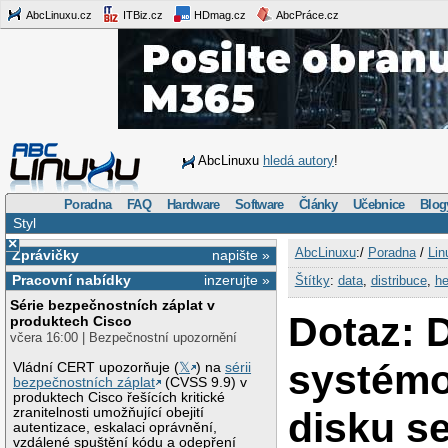
AbcLinuxu.cz
ITBiz.cz
HDmag.cz
AbcPráce.cz
AbcLinuxu
hledá autory
!
Poradna
FAQ
Hardware
Software
Články
Učebnice
Blog
Styl
×
AbcLinuxu
:/
Poradna
/
Lin
Zprávičky
napište »
Pracovní nabídky
inzerujte »
Štítky
:
data
,
distribuce
,
he
Série bezpečnostních záplat v
Dotaz: 
produktech Cisco
včera 16:00 | Bezpečnostní upozornění
systém
Vládní CERT upozorňuje (
𝕏
) na
sérii
bezpečnostních záplat
(CVSS 9.9) v
produktech Cisco řešících kritické
disku se
zranitelnosti umožňující obejití
autentizace, eskalaci oprávnění,
vzdálené spuštění kódu a odepření