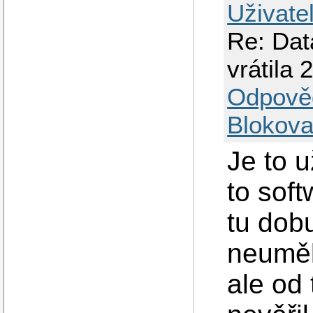
Uživate
Re: Dat
vrátila 
Odpově
Blokova
Je to u
to sof
tu dob
neuměl
ale od