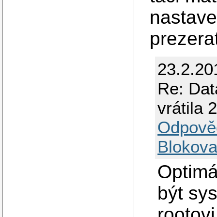
nastav
prezera
23.2.20
Re: Dat
vrátila 
Odpově
Blokova
Optimá
být sy
rootov