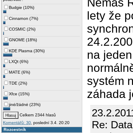
Nemáš RA
Budgie
(
10%
)
lety že 
Cinnamon
(
7%
)
synchron
COSMIC
(
2%
)
24.2.200
GNOME
(
18%
)
na jeden
KDE Plasma
(
30%
)
LXQt
(
6%
)
normálně
MATE
(
6%
)
systém n
TDE
(
2%
)
záhada j
Xfce
(
15%
)
jiné/žádné
(
23%
)
23.2.201
Celkem 2344 hlasů
Re: Data
Komentářů: 30
, poslední 3.4. 20:20
Rozcestník