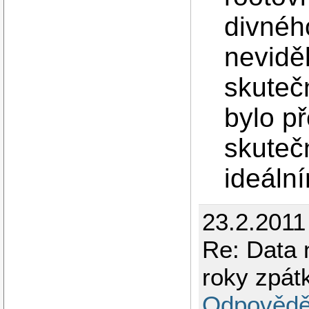
divného
neviděl
skuteč
bylo p
skuteč
ideální
23.2.2011
Re: Data 
roky zpát
Odpovědě