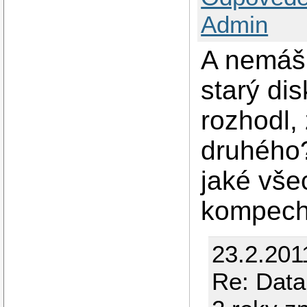
Admin
A nemáš
starý di
rozhodl,
druhého?
jaké vše
kompec
23.2.201
Re: Data