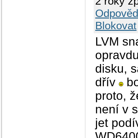
2 roky z
Odpověd
Blokovat
LVM sna
opravdu
disku, 
dřív
bo
proto, 
není v 
jet podí
WD6400