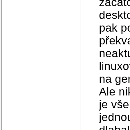
začátc
deskt
pak p
překv
neakt
linuxo
na ge
Ale n
je vše
jednou
dlaba