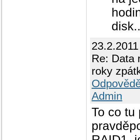
hodi
disk..
23.2.2011
Re: Data 
roky zpát
Odpovědě
Admin
To co tu 
pravděpo
RAID1, j