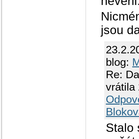
nevěřil
Nicmén
jsou da
23.2.2
blog:
M
Re: Da
vrátila
Odpov
Blokov
Stalo