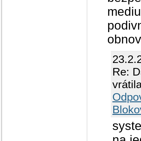
mediu,
podiv
obnov
23.2.
Re: D
vrátil
Odpo
Bloko
syste
na j