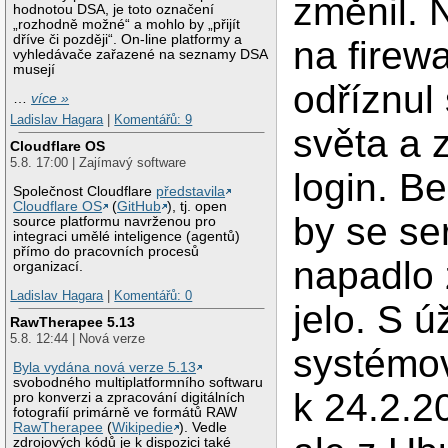
změnil. 
hodnotou DSA, je toto označení
„rozhodně možné“ a mohlo by „přijít
dříve či později“. On-line platformy a
na firew
vyhledávače zařazené na seznamy DSA
musejí
odříznul
…
více »
Ladislav Hagara
|
Komentářů: 9
světa a 
Cloudflare OS
5.8. 17:00 | Zajímavý software
login. B
Společnost Cloudflare
představila
Cloudflare OS
(
GitHub
), tj. open
by se se
source platformu navrženou pro
integraci umělé inteligence (agentů)
přímo do pracovních procesů
napadlo 
organizací.
Ladislav Hagara
|
Komentářů: 0
jelo. S ú
RawTherapee 5.13
5.8. 12:44 | Nová verze
systémov
Byla vydána nová verze 5.13
svobodného multiplatformního softwaru
k 24.2.2
pro konverzi a zpracování digitálních
fotografií primárně ve formátů RAW
RawTherapee
(
Wikipedie
). Vedle
zdrojových kódů je k dispozici také