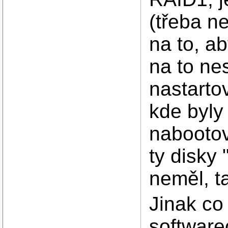
(třeba n
na to, ab
na to ne
nastarto
kde byly
nabootov
ty disky 
neměl, t
Jinak co 
software