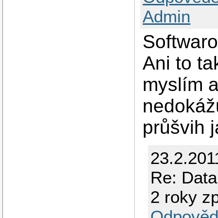
Admin
Softwaro
Ani to t
myslím a
nedokážu
průšvih 
23.2.201
Re: Data
2 roky z
Odpověd