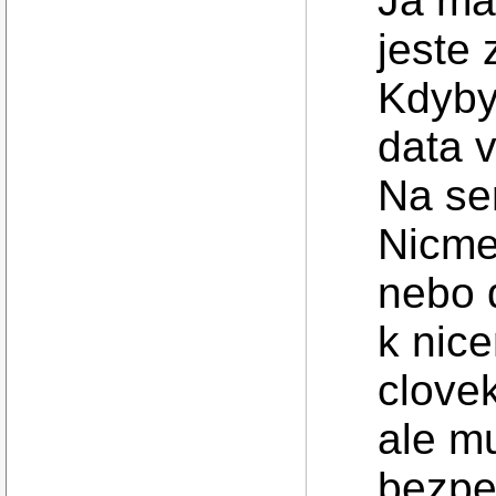
Ja ma
jeste
Kdyby
data 
Na se
Nicme
nebo d
k nice
clove
ale mu
bezpe