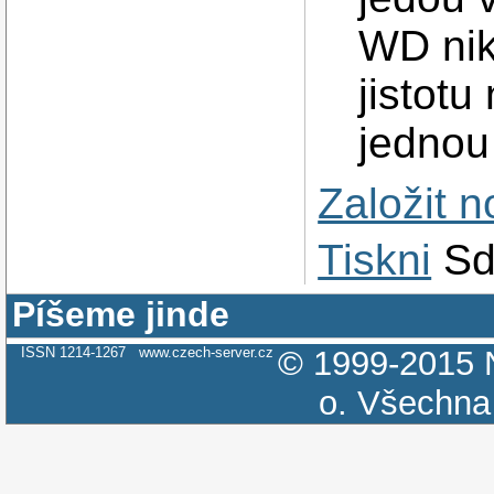
WD nik
jistotu
jednou 
Založit 
Tiskni
Sd
Píšeme jinde
ISSN 1214-1267
www.czech-server.cz
© 1999-2015
o.
Všechna 