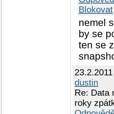
Blokovat
nemel s
by se p
ten se 
snapsh
23.2.2011
dustin
Re: Data 
roky zpát
Odpovědě