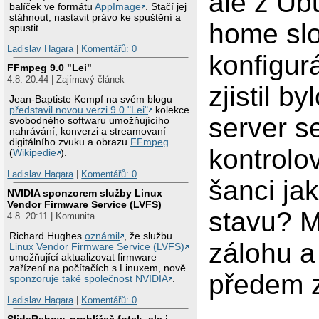
ale z Ub
balíček ve formátu
AppImage
. Stačí jej
stáhnout, nastavit právo ke spuštění a
home slo
spustit.
Ladislav Hagara
|
Komentářů: 0
konfigur
FFmpeg 9.0 "Lei"
4.8. 20:44 | Zajímavý článek
zjistil b
Jean-Baptiste Kempf na svém blogu
představil novou verzi 9.0 "Lei"
kolekce
server s
svobodného softwaru umožňujícího
nahrávání, konverzi a streamovaní
digitálního zvuku a obrazu
FFmpeg
kontrolo
(
Wikipedie
).
Ladislav Hagara
|
Komentářů: 0
šanci ja
NVIDIA sponzorem služby Linux
Vendor Firmware Service (LVFS)
stavu? M
4.8. 20:11 | Komunita
Richard Hughes
oznámil
, že službu
zálohu a
Linux Vendor Firmware Service (LVFS)
umožňující aktualizovat firmware
zařízení na počítačích s Linuxem, nově
předem 
sponzoruje také společnost NVIDIA
.
Ladislav Hagara
|
Komentářů: 0
SlideRshow, prohlížeč fotek, ale i