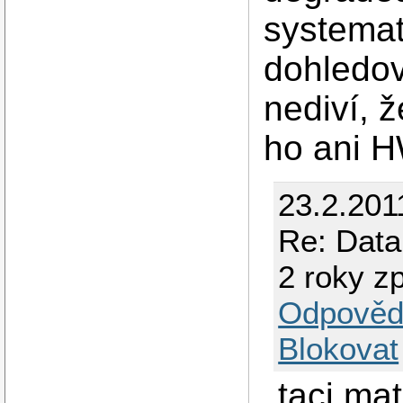
systema
dohledov
nediví, 
ho ani H
23.2.201
Re: Data
2 roky z
Odpověd
Blokovat
taci ma