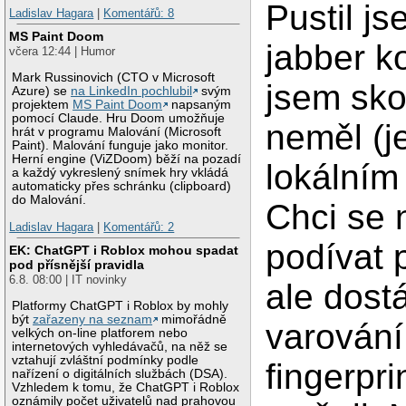
Pustil j
Ladislav Hagara
|
Komentářů: 8
MS Paint Doom
jabber ko
včera 12:44 | Humor
Mark Russinovich (CTO v Microsoft
jsem sko
Azure) se
na LinkedIn pochlubil
svým
projektem
MS Paint Doom
napsaným
pomocí Claude. Hru Doom umožňuje
neměl (j
hrát v programu Malování (Microsoft
Paint). Malování funguje jako monitor.
Herní engine (ViZDoom) běží na pozadí
lokálním
a každý vykreslený snímek hry vkládá
automaticky přes schránku (clipboard)
do Malování.
Chci se 
Ladislav Hagara
|
Komentářů: 2
podívat 
EK: ChatGPT i Roblox mohou spadat
pod přísnější pravidla
6.8. 08:00 | IT novinky
ale dos
Platformy ChatGPT i Roblox by mohly
být
zařazeny na seznam
mimořádně
varování
velkých on-line platforem nebo
internetových vyhledávačů, na něž se
vztahují zvláštní podmínky podle
fingerpri
nařízení o digitálních službách (DSA).
Vzhledem k tomu, že ChatGPT i Roblox
oznámily počet uživatelů nad prahovou