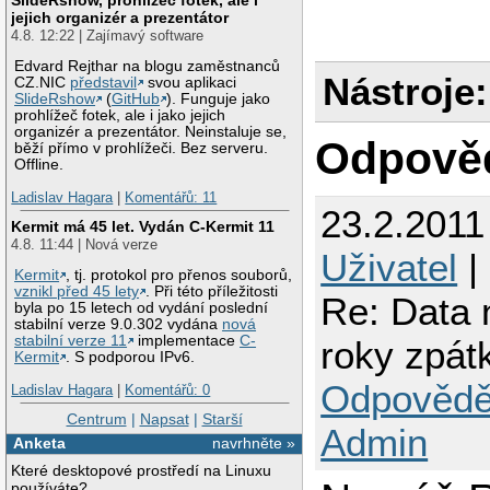
jejich organizér a prezentátor
4.8. 12:22 | Zajímavý software
Edvard Rejthar na blogu zaměstnanců
Nástroje:
CZ.NIC
představil
svou aplikaci
SlideRshow
(
GitHub
). Funguje jako
prohlížeč fotek, ale i jako jejich
organizér a prezentátor. Neinstaluje se,
Odpově
běží přímo v prohlížeči. Bez serveru.
Offline.
Ladislav Hagara
|
Komentářů: 11
23.2.2011
Kermit má 45 let. Vydán C-Kermit 11
4.8. 11:44 | Nová verze
Uživatel
|
Kermit
, tj. protokol pro přenos souborů,
vznikl před 45 lety
. Při této příležitosti
Re: Data 
byla po 15 letech od vydání poslední
stabilní verze 9.0.302 vydána
nová
stabilní verze 11
implementace
C-
roky zpát
Kermit
. S podporou IPv6.
Odpovědě
Ladislav Hagara
|
Komentářů: 0
Centrum
|
Napsat
|
Starší
Admin
Anketa
navrhněte »
Které desktopové prostředí na Linuxu
používáte?