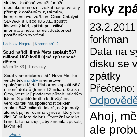
služby. Úspěšné zneužití může
roky zp
útočníkům umožnit získat neoprávněný
přístup k dotčeným systémům,
kompromitovat zařízení Cisco Catalyst
SD-WAN a Cisco IOS XE, spustit
23.2.2011
libovolný kód, zpřístupnit citlivé
informace nebo narušit dostupnost
postižených systémů.
forkman
Ladislav Hagara
|
Komentářů: 2
Data na 
Soud nařídil firmě Meta zaplatit 567
milionů USD kvůli újmě způsobené
disku se v
dětem
včera 15:33 | IT novinky
zpátky
Soud v americkém státě Nové Mexiko
ve čtvrtek
nařídil
internetové
Přečteno:
společnosti Meta Platforms zaplatit 567
milionů dolarů (téměř 12 miliard Kč) za
újmy, které její platformy působí mladým
Odpovědě
lidem. S přihlédnutím k dřívějšímu
verdiktu tak má společnost celkem
zaplatit 942 milionů dolarů, což je malý
Ahoj, mě
zlomek jejího ročního výnosu, který loni
činil 60 miliard dolarů. Čtvrteční verdikt
firmě také nařizuje, aby změnila způsob,
ale prob
jakým její
…
více »