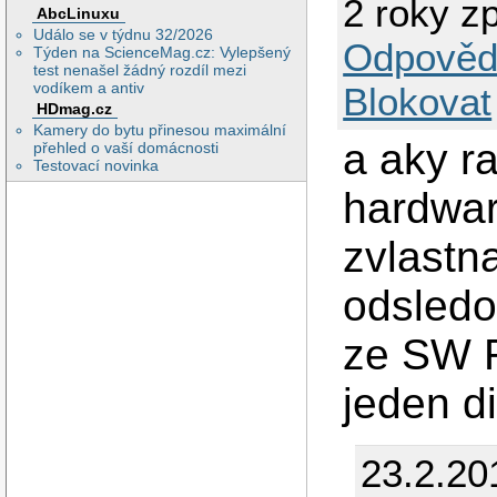
2 roky z
AbcLinuxu
Událo se v týdnu 32/2026
Odpověd
Týden na ScienceMag.cz: Vylepšený
test nenašel žádný rozdíl mezi
vodíkem a antiv
Blokovat
HDmag.cz
Kamery do bytu přinesou maximální
a aky r
přehled o vaší domácnosti
Testovací novinka
hardwar
zvlastn
odsledov
ze SW R
jeden d
23.2.20