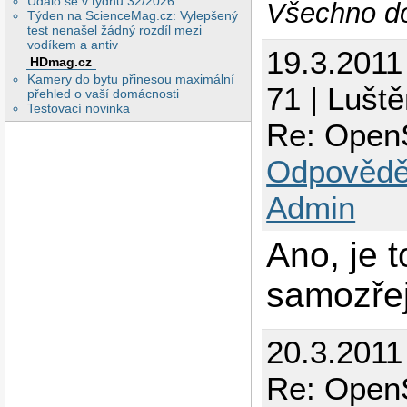
Událo se v týdnu 32/2026
Všechno do
Týden na ScienceMag.cz: Vylepšený
test nenašel žádný rozdíl mezi
vodíkem a antiv
19.3.2011
HDmag.cz
Kamery do bytu přinesou maximální
71 | Luště
přehled o vaší domácnosti
Testovací novinka
Re: Open
Odpovědě
Admin
Ano, je 
samozřej
20.3.2011
Re: Open