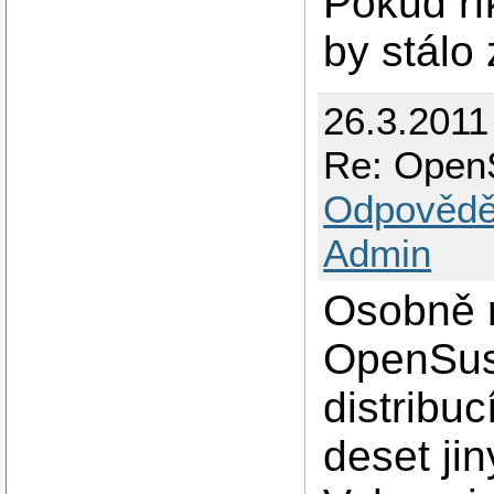
Pokud ří
by stálo
26.3.2011
Re: Open
Odpovědě
Admin
Osobně r
OpenSuse
distribu
deset jin