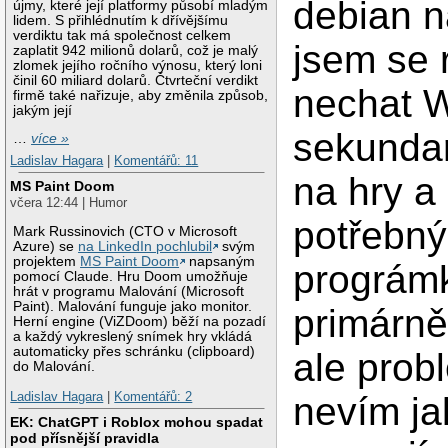
debian n
újmy, které její platformy působí mladým
lidem. S přihlédnutím k dřívějšímu
verdiktu tak má společnost celkem
jsem se 
zaplatit 942 milionů dolarů, což je malý
zlomek jejího ročního výnosu, který loni
činil 60 miliard dolarů. Čtvrteční verdikt
nechat 
firmě také nařizuje, aby změnila způsob,
jakým její
sekunda
…
více »
Ladislav Hagara
|
Komentářů: 11
na hry a
MS Paint Doom
včera 12:44 | Humor
potřebn
Mark Russinovich (CTO v Microsoft
Azure) se
na LinkedIn pochlubil
svým
projektem
MS Paint Doom
napsaným
prográmk
pomocí Claude. Hru Doom umožňuje
hrát v programu Malování (Microsoft
Paint). Malování funguje jako monitor.
primárně
Herní engine (ViZDoom) běží na pozadí
a každý vykreslený snímek hry vkládá
automaticky přes schránku (clipboard)
ale prob
do Malování.
Ladislav Hagara
|
Komentářů: 2
nevím ja
EK: ChatGPT i Roblox mohou spadat
pod přísnější pravidla