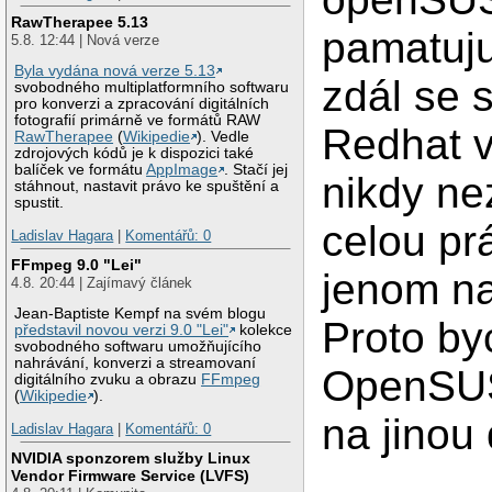
RawTherapee 5.13
pamatuju
5.8. 12:44 | Nová verze
Byla vydána nová verze 5.13
zdál se s
svobodného multiplatformního softwaru
pro konverzi a zpracování digitálních
fotografií primárně ve formátů RAW
Redhat v
RawTherapee
(
Wikipedie
). Vedle
zdrojových kódů je k dispozici také
balíček ve formátu
AppImage
. Stačí jej
nikdy ne
stáhnout, nastavit právo ke spuštění a
spustit.
celou pr
Ladislav Hagara
|
Komentářů: 0
FFmpeg 9.0 "Lei"
jenom na
4.8. 20:44 | Zajímavý článek
Jean-Baptiste Kempf na svém blogu
Proto by
představil novou verzi 9.0 "Lei"
kolekce
svobodného softwaru umožňujícího
nahrávání, konverzi a streamovaní
OpenSUS
digitálního zvuku a obrazu
FFmpeg
(
Wikipedie
).
na jinou 
Ladislav Hagara
|
Komentářů: 0
NVIDIA sponzorem služby Linux
Vendor Firmware Service (LVFS)