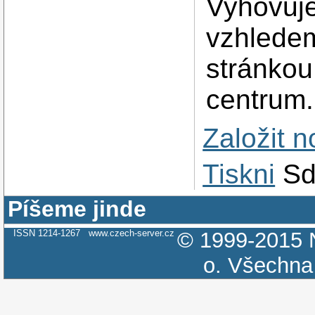
Vyhovuje
vzhledem
stránkou
centrum.
Založit 
Tiskni
Sd
Píšeme jinde
ISSN 1214-1267
www.czech-server.cz
© 1999-2015
o.
Všechna 