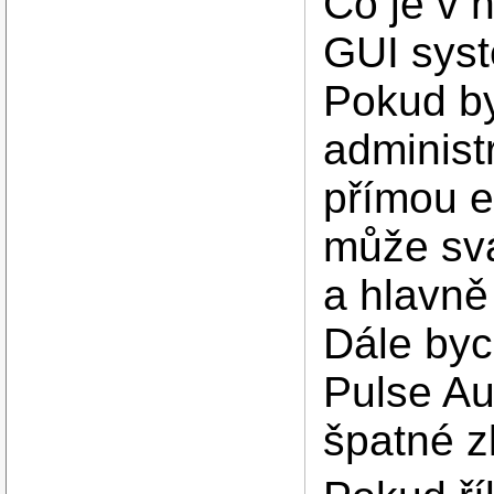
Co je v 
GUI syst
Pokud by
administ
přímou e
může sv
a hlavně
Dále byc
Pulse Aud
špatné z