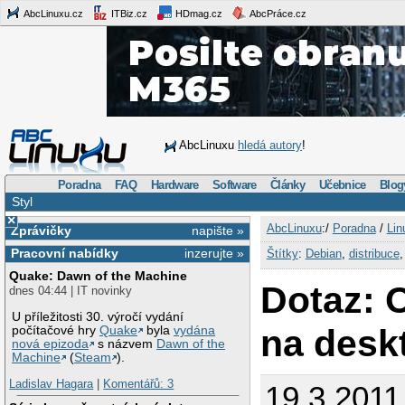
AbcLinuxu.cz
ITBiz.cz
HDmag.cz
AbcPráce.cz
AbcLinuxu
hledá autory
!
Poradna
FAQ
Hardware
Software
Články
Učebnice
Blog
Styl
×
AbcLinuxu
:/
Poradna
/
Lin
Zprávičky
napište »
Pracovní nabídky
inzerujte »
Štítky
:
Debian
,
distribuce
Quake: Dawn of the Machine
Dotaz:
dnes 04:44 | IT novinky
U příležitosti 30. výročí vydání
na desk
počítačové hry
Quake
byla
vydána
nová epizoda
s názvem
Dawn of the
Machine
(
Steam
).
Ladislav Hagara
|
Komentářů: 3
19.3.2011