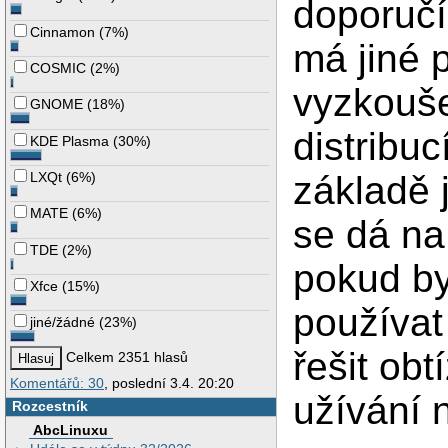
doporučí
Cinnamon
(
7%
)
má jiné 
COSMIC
(
2%
)
vyzkouše
GNOME
(
18%
)
distribu
KDE Plasma
(
30%
)
základě j
LXQt
(
6%
)
MATE
(
6%
)
se dá na
TDE
(
2%
)
pokud by 
Xfce
(
15%
)
používat
jiné/žádné
(
23%
)
řešit ob
Celkem 2351 hlasů
Komentářů: 30
, poslední 3.4. 20:20
užívání 
Rozcestník
AbcLinuxu