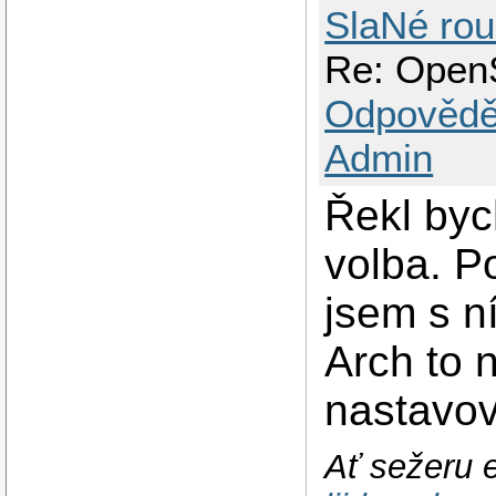
SlaNé rou
Re: Open
Odpovědě
Admin
Řekl byc
volba. P
jsem s n
Arch to 
nastavov
Ať sežeru e