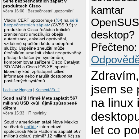
Série bezpečnostních záplat v
produktech Cisco
kamtar
včera 16:00 | Bezpečnostní upozornění
OpenSUS
Vládní CERT upozorňuje (
𝕏
) na
sérii
bezpečnostních záplat
(CVSS 9.9) v
produktech Cisco řešících kritické
desktop?
zranitelnosti umožňující obejití
autentizace, eskalaci oprávnění,
Přečteno:
vzdálené spuštění kódu a odepření
služby. Úspěšné zneužití může
útočníkům umožnit získat neoprávněný
Odpovědě
přístup k dotčeným systémům,
kompromitovat zařízení Cisco Catalyst
SD-WAN a Cisco IOS XE, spustit
Zdravím
libovolný kód, zpřístupnit citlivé
informace nebo narušit dostupnost
postižených systémů.
jsem se 
Ladislav Hagara
|
Komentářů: 2
Soud nařídil firmě Meta zaplatit 567
na linux 
milionů USD kvůli újmě způsobené
dětem
desktopu
včera 15:33 | IT novinky
Soud v americkém státě Nové Mexiko
let co p
ve čtvrtek
nařídil
internetové
společnosti Meta Platforms zaplatit 567
milionů dolarů (téměř 12 miliard Kč) za