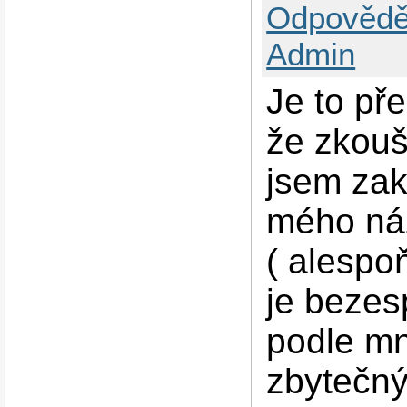
Odpovědě
Admin
Je to pře
že zkou
jsem zak
mého náz
( alesp
je bezesp
podle m
zbytečný