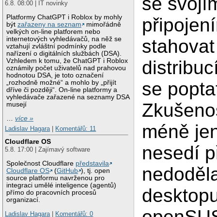
se svojí
6.8. 08:00 | IT novinky
Platformy ChatGPT i Roblox by mohly
připojen
být
zařazeny na seznam
mimořádně
velkých on-line platforem nebo
internetových vyhledávačů, na něž se
stahovat
vztahují zvláštní podmínky podle
nařízení o digitálních službách (DSA).
Vzhledem k tomu, že ChatGPT i Roblox
distribuc
oznámily počet uživatelů nad prahovou
hodnotou DSA, je toto označení
se popta
„rozhodně možné“ a mohlo by „přijít
dříve či později“. On-line platformy a
vyhledávače zařazené na seznamy DSA
Zkušeno
musejí
…
více »
méně jen
Ladislav Hagara
|
Komentářů: 11
Cloudflare OS
nesedí př
5.8. 17:00 | Zajímavý software
Společnost Cloudflare
představila
nedoděla
Cloudflare OS
(
GitHub
), tj. open
source platformu navrženou pro
integraci umělé inteligence (agentů)
desktopu
přímo do pracovních procesů
organizací.
openSUSE
Ladislav Hagara
|
Komentářů: 0