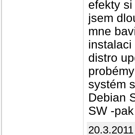
efekty s
jsem dlo
mne bavi
instalaci
distro u
probémy 
systém 
Debian S
SW -pak 
20.3.2011