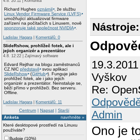
4.8. 20:11 | Komunita
Richard Hughes
oznámil
, že službu
Linux Vendor Firmware Service (LVFS)
umožňující aktualizovat firmware
Nástroje:
zařízení na počítačích s Linuxem, nově
sponzoruje také společnost NVIDIA
.
Ladislav Hagara
|
Komentářů: 0
Odpově
SlideRshow, prohlížeč fotek, ale i
jejich organizér a prezentátor
4.8. 12:22 | Zajímavý software
19.3.2011
Edvard Rejthar na blogu zaměstnanců
CZ.NIC
představil
svou aplikaci
Vyškov
SlideRshow
(
GitHub
). Funguje jako
prohlížeč fotek, ale i jako jejich
organizér a prezentátor. Neinstaluje se,
Re: Open
běží přímo v prohlížeči. Bez serveru.
Offline.
Odpovědě
Ladislav Hagara
|
Komentářů: 11
Centrum
|
Napsat
|
Starší
Admin
Anketa
navrhněte »
Které desktopové prostředí na Linuxu
Ono je t
používáte?
Budgie
(
10%
)