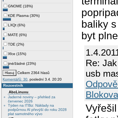
termina
GNOME
(
18%
)
popripa
KDE Plasma
(
30%
)
baliky 
LXQt
(
6%
)
byt pln
MATE
(
6%
)
TDE
(
2%
)
1.4.201
Xfce
(
15%
)
Re: Jak
jiné/žádné
(
23%
)
usb mas
Celkem 2364 hlasů
Komentářů: 30
, poslední 3.4. 20:20
Odpově
Rozcestník
Blokova
AbcLinuxu
Jaderné noviny – přehled za
červenec 2026
Vyřešil
Týden na ITBiz: Náklady na
podpůrnou AI převýší do roku 2028
plat samotného vývo