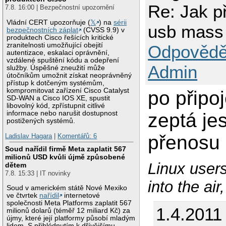
Re: Jak př
7.8. 16:00 | Bezpečnostní upozornění
Vládní CERT upozorňuje (
𝕏
) na
sérii
usb mass
bezpečnostních záplat
(CVSS 9.9) v
produktech Cisco řešících kritické
zranitelnosti umožňující obejití
Odpovědě
autentizace, eskalaci oprávnění,
vzdálené spuštění kódu a odepření
Admin
služby. Úspěšné zneužití může
útočníkům umožnit získat neoprávněný
přístup k dotčeným systémům,
kompromitovat zařízení Cisco Catalyst
po připoj
SD-WAN a Cisco IOS XE, spustit
libovolný kód, zpřístupnit citlivé
informace nebo narušit dostupnost
zeptá je
postižených systémů.
přenosu 
Ladislav Hagara
|
Komentářů: 6
Soud nařídil firmě Meta zaplatit 567
milionů USD kvůli újmě způsobené
Linux user
dětem
7.8. 15:33 | IT novinky
into the air
Soud v americkém státě Nové Mexiko
ve čtvrtek
nařídil
internetové
společnosti Meta Platforms zaplatit 567
1.4.2011
milionů dolarů (téměř 12 miliard Kč) za
újmy, které její platformy působí mladým
lidem. S přihlédnutím k dřívějšímu