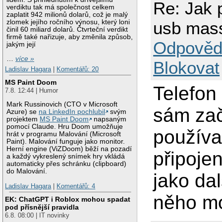
Re: Jak p
verdiktu tak má společnost celkem
zaplatit 942 milionů dolarů, což je malý
usb mas
zlomek jejího ročního výnosu, který loni
činil 60 miliard dolarů. Čtvrteční verdikt
firmě také nařizuje, aby změnila způsob,
Odpověd
jakým její
…
více »
Blokovat
Ladislav Hagara
|
Komentářů: 20
MS Paint Doom
Telefon
7.8. 12:44 | Humor
Mark Russinovich (CTO v Microsoft
sám zač
Azure) se
na LinkedIn pochlubil
svým
projektem
MS Paint Doom
napsaným
pomocí Claude. Hru Doom umožňuje
používa
hrát v programu Malování (Microsoft
Paint). Malování funguje jako monitor.
Herní engine (ViZDoom) běží na pozadí
připojen
a každý vykreslený snímek hry vkládá
automaticky přes schránku (clipboard)
do Malování.
jako dal
Ladislav Hagara
|
Komentářů: 4
něho mo
EK: ChatGPT i Roblox mohou spadat
pod přísnější pravidla
6.8. 08:00 | IT novinky