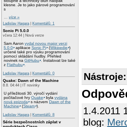
stoupne a technický dluh naopak
klesne. Je to jako párové programování
s
…
více »
Ladislav Hagara
|
Komentářů: 1
Sonic Pi 5.0.0
včera 12:44 | Nová verze
Sam Aaron
vydal novou major verzi
5.0.0
aplikace
Sonic Pi
(
Wikipedie
)
určené také pro výuku programování
pomocí skládání hudby. Přehled
novinek na
GitHubu
. Instalovat lze také
z
Flathubu
.
Nástroje:
Ladislav Hagara
|
Komentářů: 0
Quake: Dawn of the Machine
8.8. 04:44 | IT novinky
Odpově
U příležitosti 30. výročí vydání
počítačové hry
Quake
byla
vydána
nová epizoda
s názvem
Dawn of the
Machine
(
Steam
).
1.4.2011 
Ladislav Hagara
|
Komentářů: 8
blog:
Merc
Série bezpečnostních záplat v
produktech Cisco