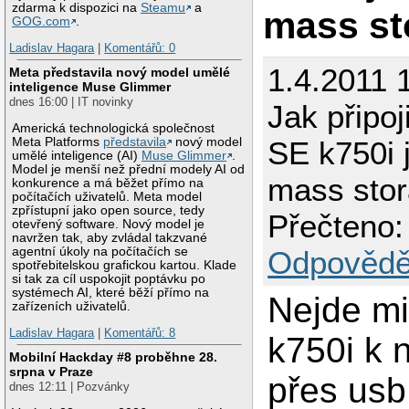
zdarma k dispozici na
Steamu
a
mass st
GOG.com
.
Ladislav Hagara
|
Komentářů: 0
1.4.2011 
Meta představila nový model umělé
inteligence Muse Glimmer
dnes 16:00 | IT novinky
Jak připoj
Americká technologická společnost
Meta Platforms
představila
nový model
SE k750i 
umělé inteligence (AI)
Muse Glimmer
.
Model je menší než přední modely AI od
mass sto
konkurence a má běžet přímo na
počítačích uživatelů. Meta model
zpřístupní jako open source, tedy
Přečteno:
otevřený software. Nový model je
navržen tak, aby zvládal takzvané
agentní úkoly na počítačích se
Odpovědě
spotřebitelskou grafickou kartou. Klade
si tak za cíl uspokojit poptávku po
systémech AI, které běží přímo na
Nejde mi 
zařízeních uživatelů.
Ladislav Hagara
|
Komentářů: 8
k750i k 
Mobilní Hackday #8 proběhne 28.
srpna v Praze
přes us
dnes 12:11 | Pozvánky