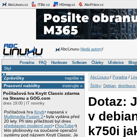
AbcLinuxu.cz
ITBiz.cz
HDmag.cz
AbcPráce.cz
AbcLinuxu
hledá autory
!
Poradna
FAQ
Hardware
Software
Články
Učebnice
Blog
Styl
×
AbcLinuxu
:/
Poradna
/
Lin
Zprávičky
napište »
Pracovní nabídky
inzerujte »
Štítky
:
Debian
,
distribuce
Počítačová hra Knytt Classic zdarma
Dotaz: J
na Steamu a GOG.com
dnes 19:00 | IT novinky
v debia
Počítačová hra
Knytt
napsaná v
Multimedia Fusion 2
byla vydána před
20 lety. Při této příležitosti byl dnes
představen moderní port
(
YouTube
)
k750i j
této plošinovky na současné operační
systémy pod názvem Knytt Classic. Je