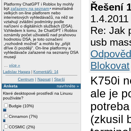
Řešení 
Platformy ChatGPT i Roblox by mohly
být
zařazeny na seznam
mimořádně
velkých on-line platforem nebo
1.4.2011
internetových vyhledávačů, na něž se
vztahují zvláštní podmínky podle
nařízení o digitálních službách (DSA).
Re: Jak p
Vzhledem k tomu, že ChatGPT i Roblox
oznámily počet uživatelů nad prahovou
usb mas
hodnotou DSA, je toto označení
„rozhodně možné“ a mohlo by „přijít
dříve či později“. On-line platformy a
Odpověd
vyhledávače zařazené na seznamy DSA
musejí
Blokovat
…
více »
Ladislav Hagara
|
Komentářů: 14
K750i n
Centrum
|
Napsat
|
Starší
Anketa
navrhněte »
ale je p
Které desktopové prostředí na Linuxu
používáte?
potreba
Budgie
(
10%
)
(zkusil 
Cinnamon
(
7%
)
COSMIC
(
2%
)