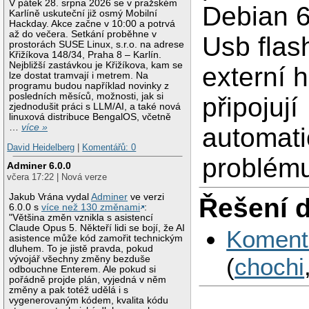
V pátek 28. srpna 2026 se v pražském
Debian 6
Karlíně uskuteční již osmý Mobilní
Hackday. Akce začne v 10:00 a potrvá
až do večera. Setkání proběhne v
Usb flas
prostorách SUSE Linux, s.r.o. na adrese
Křižíkova 148/34, Praha 8 – Karlín.
Nejbližší zastávkou je Křižíkova, kam se
externí 
lze dostat tramvají i metrem. Na
programu budou například novinky z
posledních měsíců, možnosti, jak si
připojují
zjednodušit práci s LLM/AI, a také nová
linuxová distribuce BengalOS, včetně
…
více »
automati
David Heidelberg
|
Komentářů: 0
problém
Adminer 6.0.0
včera 17:22 | Nová verze
Jakub Vrána vydal
Adminer
ve verzi
Řešení 
6.0.0 s
více než 130 změnami
:
"Většina změn vznikla s asistencí
Claude Opus 5. Někteří lidi se bojí, že AI
Koment
asistence může kód zamořit technickým
dluhem. To je jistě pravda, pokud
(
chochi
vývojář všechny změny bezduše
odbouchne Enterem. Ale pokud si
pořádně projde plán, vyjedná v něm
změny a pak totéž udělá i s
vygenerovaným kódem, kvalita kódu