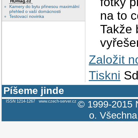
fotky p
HDmag.cz
Kamery do bytu přinesou maximální
na to 
přehled o vaší domácnosti
Testovací novinka
Takže b
vyřeše
Založit 
Tiskni
Sd
Píšeme jinde
ISSN 1214-1267
www.czech-server.cz
© 1999-2015
o.
Všechna 