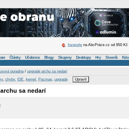
Inzerujte
na AbcPráce.cz od 950 Kč
are
Články
Učebnice
Blogy
Skupiny
Desktopy
Hry
Slovník
Kdo
uxová poradna
/
upgrade archu sa nedarí
my
,
chyby
,
IDE
,
kernel
,
Pacman
,
upgrade
Upravit
archu sa nedarí
í