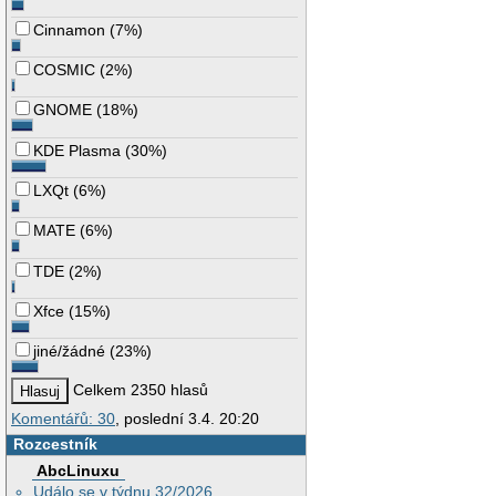
Cinnamon
(
7%
)
COSMIC
(
2%
)
GNOME
(
18%
)
KDE Plasma
(
30%
)
LXQt
(
6%
)
MATE
(
6%
)
TDE
(
2%
)
Xfce
(
15%
)
jiné/žádné
(
23%
)
Celkem 2350 hlasů
Komentářů: 30
, poslední 3.4. 20:20
Rozcestník
AbcLinuxu
Událo se v týdnu 32/2026