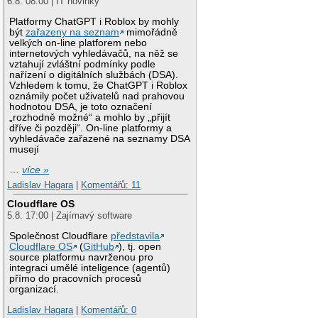
6.8. 08:00 | IT novinky
Platformy ChatGPT i Roblox by mohly
být
zařazeny na seznam
mimořádně
velkých on-line platforem nebo
internetových vyhledávačů, na něž se
vztahují zvláštní podmínky podle
nařízení o digitálních službách (DSA).
Vzhledem k tomu, že ChatGPT i Roblox
oznámily počet uživatelů nad prahovou
hodnotou DSA, je toto označení
„rozhodně možné“ a mohlo by „přijít
dříve či později“. On-line platformy a
vyhledávače zařazené na seznamy DSA
musejí
…
více »
Ladislav Hagara
|
Komentářů: 11
Cloudflare OS
5.8. 17:00 | Zajímavý software
Společnost Cloudflare
představila
Cloudflare OS
(
GitHub
), tj. open
source platformu navrženou pro
integraci umělé inteligence (agentů)
přímo do pracovních procesů
organizací.
Ladislav Hagara
|
Komentářů: 0