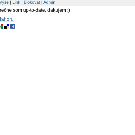
Výše
|
Link
|
Blokovat
|
Admin
nečne som up-to-date, ďakujem :)
Nahoru