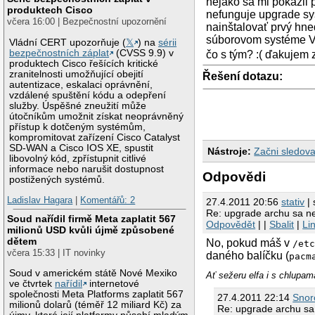
nejako sa mi pokazil 
produktech Cisco
nefunguje upgrade sys
včera 16:00 | Bezpečnostní upozornění
nainštalovať prvý hne
súborovom systéme Vys
Vládní CERT upozorňuje (
𝕏
) na
sérii
bezpečnostních záplat
(CVSS 9.9) v
čo s tým? :( ďakujem 
produktech Cisco řešících kritické
zranitelnosti umožňující obejití
Řešení dotazu:
autentizace, eskalaci oprávnění,
vzdálené spuštění kódu a odepření
služby. Úspěšné zneužití může
útočníkům umožnit získat neoprávněný
přístup k dotčeným systémům,
kompromitovat zařízení Cisco Catalyst
SD-WAN a Cisco IOS XE, spustit
Nástroje:
Začni sledova
libovolný kód, zpřístupnit citlivé
informace nebo narušit dostupnost
Odpovědi
postižených systémů.
Ladislav Hagara
|
Komentářů: 2
27.4.2011 20:56
stativ
| 
Re: upgrade archu sa n
Soud nařídil firmě Meta zaplatit 567
Odpovědět
| |
Sbalit
|
Li
milionů USD kvůli újmě způsobené
dětem
No, pokud máš v
/et
včera 15:33 | IT novinky
daného balíčku (
pacm
Soud v americkém státě Nové Mexiko
Ať sežeru elfa i s chlupam
ve čtvrtek
nařídil
internetové
společnosti Meta Platforms zaplatit 567
27.4.2011 22:14
Snor
milionů dolarů (téměř 12 miliard Kč) za
Re: upgrade archu sa