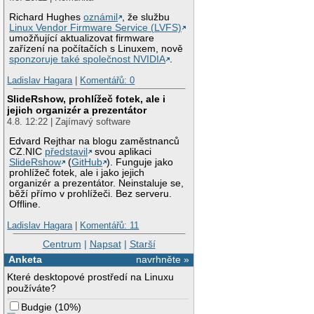
Richard Hughes
oznámil
, že službu
Linux Vendor Firmware Service (LVFS)
umožňující aktualizovat firmware
zařízení na počítačích s Linuxem, nově
sponzoruje také společnost NVIDIA
.
Ladislav Hagara
|
Komentářů: 0
SlideRshow, prohlížeč fotek, ale i
jejich organizér a prezentátor
4.8. 12:22 | Zajímavý software
Edvard Rejthar na blogu zaměstnanců
CZ.NIC
představil
svou aplikaci
SlideRshow
(
GitHub
). Funguje jako
prohlížeč fotek, ale i jako jejich
organizér a prezentátor. Neinstaluje se,
běží přímo v prohlížeči. Bez serveru.
Offline.
Ladislav Hagara
|
Komentářů: 11
Centrum
|
Napsat
|
Starší
Anketa
navrhněte »
Které desktopové prostředí na Linuxu
používáte?
Budgie
(
10%
)