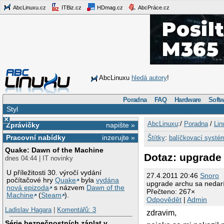
AbcLinuxu.cz
ITBiz.cz
HDmag.cz
AbcPráce.cz
AbcLinuxu
hledá autory
!
Poradna
FAQ
Hardware
Softw
Styl
×
AbcLinuxu
:/
Poradna
/
Lin
Zprávičky
napište »
Pracovní nabídky
inzerujte »
Štítky
:
balíčkovací systé
Quake: Dawn of the Machine
Dotaz: upgrade 
dnes 04:44 | IT novinky
U příležitosti 30. výročí vydání
27.4.2011 20:46
Snoro
počítačové hry
Quake
byla
vydána
upgrade archu sa nedar
nová epizoda
s názvem
Dawn of the
Přečteno: 267×
Machine
(
Steam
).
Odpovědět
|
Admin
Ladislav Hagara
|
Komentářů: 3
zdravim,
Série bezpečnostních záplat v