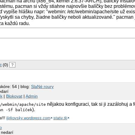
pacman na archu (x86_64, kernel 2.6.37-ARCH), balíčky inštalov
tému, pacman si vždy stiahne najnovšie balíčky bez problémov
ď vypíše hlášku napr: "webmin: /etc/webmin/apache/site už exis
kytli sa chyby, žiadne balíčky neboli aktualizované." pacman j
za každú radu.
t
(0)
?
skóre: 54 | blog:
SlaNé roury
edarí
nk
|
Blokovat
|
Admin
nějakou konfiguraci, tak si ji zazálohuj a f
c/webmin/apache/site
).
an -Sf balíček
a!!!
ljirkovsky.wordpress.com
stativ.tk
o
 nedarí