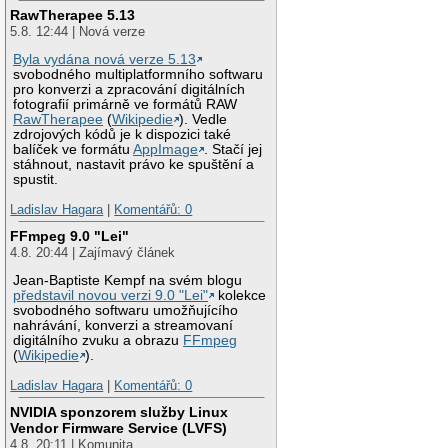
RawTherapee 5.13
5.8. 12:44 | Nová verze
Byla vydána nová verze 5.13
svobodného multiplatformního softwaru
pro konverzi a zpracování digitálních
fotografií primárně ve formátů RAW
RawTherapee
(
Wikipedie
). Vedle
zdrojových kódů je k dispozici také
balíček ve formátu
AppImage
. Stačí jej
stáhnout, nastavit právo ke spuštění a
spustit.
Ladislav Hagara
|
Komentářů: 0
FFmpeg 9.0 "Lei"
4.8. 20:44 | Zajímavý článek
Jean-Baptiste Kempf na svém blogu
představil novou verzi 9.0 "Lei"
kolekce
svobodného softwaru umožňujícího
nahrávání, konverzi a streamovaní
digitálního zvuku a obrazu
FFmpeg
(
Wikipedie
).
Ladislav Hagara
|
Komentářů: 0
NVIDIA sponzorem služby Linux
Vendor Firmware Service (LVFS)
4.8. 20:11 | Komunita