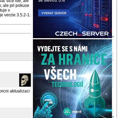
ať síce ide, ale
, ale pri pokuse
tuje v
e verzie 3.5.2-1.
orcni aktualizaci