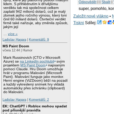
újmy, které její platformy působí mladým
Odpovědět
| |
Sbalit
|
lidem. S přihlédnutím k dřívějšímu
verdiktu tak má společnost celkem
super, pomohlo, ko
zaplatit 942 milionů dolarů, což je malý
zlomek jejího ročního výnosu, který loni
Založit nové vlákno
•
činil 60 miliard dolarů. Čtvrteční verdikt
Tiskni
Sdílej:
firmě také nařizuje, aby změnila způsob,
jakým její
…
více »
Ladislav Hagara
|
Komentářů: 9
MS Paint Doom
včera 12:44 | Humor
Mark Russinovich (CTO v Microsoft
Azure) se
na LinkedIn pochlubil
svým
projektem
MS Paint Doom
napsaným
pomocí Claude. Hru Doom umožňuje
hrát v programu Malování (Microsoft
Paint). Malování funguje jako monitor.
Herní engine (ViZDoom) běží na pozadí
a každý vykreslený snímek hry vkládá
automaticky přes schránku (clipboard)
do Malování.
Ladislav Hagara
|
Komentářů: 2
EK: ChatGPT i Roblox mohou spadat
pod přísnější pravidla