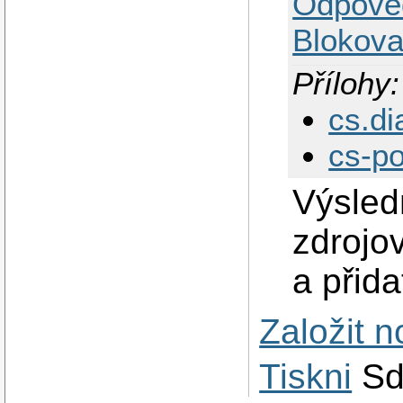
Odpově
Blokova
Přílohy:
cs.di
cs-po
Výsled
zdrojo
a přid
Založit 
Tiskni
Sd