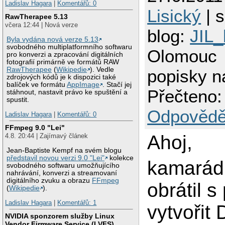
Ladislav Hagara
|
Komentářů: 0
Lisický
| s
RawTherapee 5.13
včera 12:44 | Nová verze
blog:
JIL_
Byla vydána nová verze 5.13
svobodného multiplatformního softwaru
Olomouc
pro konverzi a zpracování digitálních
fotografií primárně ve formátů RAW
RawTherapee
(
Wikipedie
). Vedle
popisky n
zdrojových kódů je k dispozici také
balíček ve formátu
AppImage
. Stačí jej
Přečteno:
stáhnout, nastavit právo ke spuštění a
spustit.
Odpovědě
Ladislav Hagara
|
Komentářů: 0
FFmpeg 9.0 "Lei"
Ahoj,
4.8. 20:44 | Zajímavý článek
Jean-Baptiste Kempf na svém blogu
představil novou verzi 9.0 "Lei"
kolekce
kamarád
svobodného softwaru umožňujícího
nahrávání, konverzi a streamovaní
digitálního zvuku a obrazu
FFmpeg
obrátil 
(
Wikipedie
).
Ladislav Hagara
|
Komentářů: 1
vytvořit
NVIDIA sponzorem služby Linux
Vendor Firmware Service (LVFS)