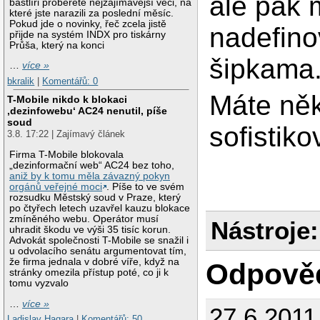
ale pak 
bastlíři proberete nejzajímavější věci, na
které jste narazili za poslední měsíc.
Pokud jde o novinky, řeč zcela jistě
nadefino
přijde na systém INDX pro tiskárny
Průša, který na konci
šipkama
…
více »
bkralik
|
Komentářů: 0
Máte něk
T-Mobile nikdo k blokaci
‚dezinfowebu‘ AC24 nenutil, píše
soud
sofistiko
3.8. 17:22 | Zajímavý článek
Firma T-Mobile blokovala
„dezinformační web“ AC24 bez toho,
aniž by k tomu měla závazný pokyn
orgánů veřejné moci
. Píše to ve svém
rozsudku Městský soud v Praze, který
po čtyřech letech uzavřel kauzu blokace
zmíněného webu. Operátor musí
Nástroje:
uhradit škodu ve výši 35 tisíc korun.
Advokát společnosti T-Mobile se snažil i
u odvolacího senátu argumentovat tím,
že firma jednala v dobré víře, když na
Odpově
stránky omezila přístup poté, co ji k
tomu vyzvalo
…
více »
27.6.2011
Ladislav Hagara
|
Komentářů: 50