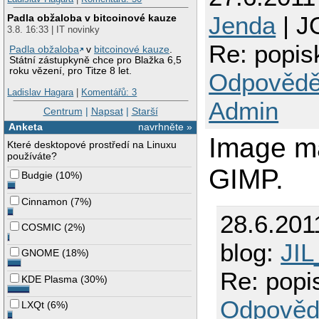
Jenda
| J
Padla obžaloba v bitcoinové kauze
3.8. 16:33 | IT novinky
Re: popis
Padla obžaloba
v
bitcoinové kauze
.
Státní zástupkyně chce pro Blažka 6,5
roku vězení, pro Titze 8 let.
Odpovědě
Ladislav Hagara
|
Komentářů: 3
Admin
Centrum
|
Napsat
|
Starší
Anketa
navrhněte »
Image m
Které desktopové prostředí na Linuxu
používáte?
GIMP.
Budgie
(
10%
)
Cinnamon
(
7%
)
28.6.201
COSMIC
(
2%
)
blog:
JIL
GNOME
(
18%
)
Re: popi
KDE Plasma
(
30%
)
Odpověd
LXQt
(
6%
)