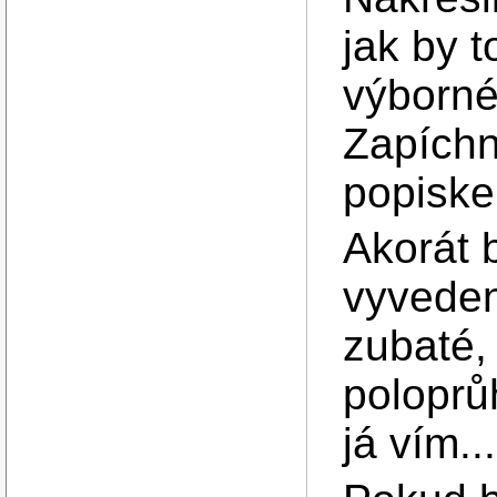
jak by t
výborné,
Zapíchn
popiske
Akorát 
vyveden
zubaté,
poloprů
já vím...