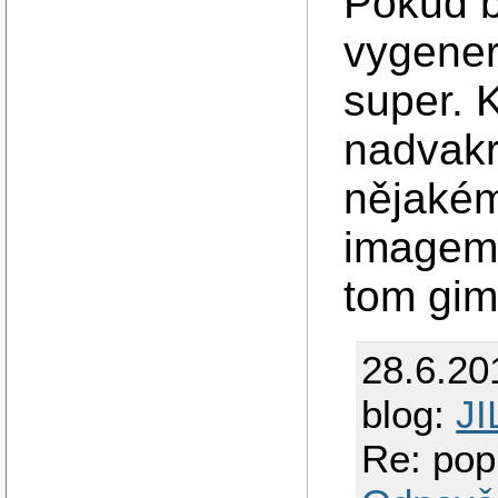
Pokud b
vygener
super. 
nadvakr
nějakém
imagema
tom gim
28.6.20
blog:
JI
Re: pop