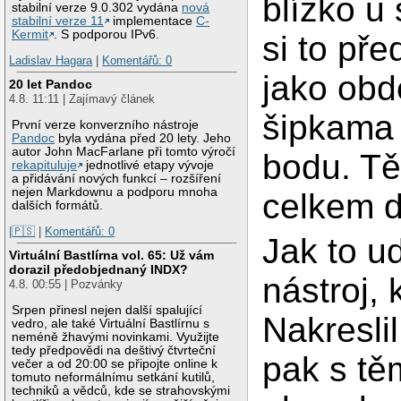
blízko u
stabilní verze 9.0.302 vydána
nová
stabilní verze 11
implementace
C-
Kermit
. S podporou IPv6.
si to pře
Ladislav Hagara
|
Komentářů: 0
jako obd
20 let Pandoc
4.8. 11:11 | Zajímavý článek
šipkama
První verze konverzního nástroje
Pandoc
byla vydána před 20 lety. Jeho
autor John MacFarlane při tomto výročí
bodu. Tě
rekapituluje
jednotlivé etapy vývoje
a přidávání nových funkcí – rozšíření
nejen Markdownu a podporu mnoha
celkem d
dalších formátů.
|🇵🇸
|
Komentářů: 0
Jak to u
Virtuální Bastlírna vol. 65: Už vám
dorazil předobjednaný INDX?
nástroj, 
4.8. 00:55 | Pozvánky
Srpen přinesl nejen další spalující
Nakresli
vedro, ale také Virtuální Bastlírnu s
neméně žhavými novinkami. Využijte
tedy předpovědi na deštivý čtvrteční
pak s tě
večer a od 20:00 se připojte online k
tomuto neformálnímu setkání kutilů,
techniků a vědců, kde se strahovskými