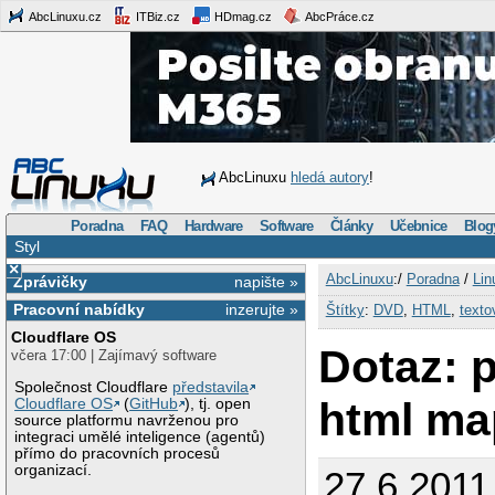
AbcLinuxu.cz
ITBiz.cz
HDmag.cz
AbcPráce.cz
AbcLinuxu
hledá autory
!
Poradna
FAQ
Hardware
Software
Články
Učebnice
Blog
Styl
×
AbcLinuxu
:/
Poradna
/
Lin
Zprávičky
napište »
Pracovní nabídky
inzerujte »
Štítky
:
DVD
,
HTML
,
texto
Cloudflare OS
Dotaz: 
včera 17:00 | Zajímavý software
Společnost Cloudflare
představila
html m
Cloudflare OS
(
GitHub
), tj. open
source platformu navrženou pro
integraci umělé inteligence (agentů)
přímo do pracovních procesů
organizací.
27.6.2011