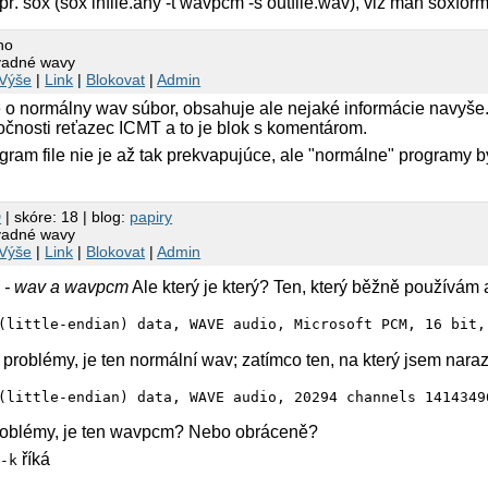
ř. sox (sox infile.any -t wavpcm -s outfile.wav), viz man soxform
no
vadné wavy
Výše
|
Link
|
Blokovat
|
Admin
o normálny wav súbor, obsahuje ale nejaké informácie navyše.
točnosti reťazec ICMT a to je blok s komentárom.
ogram file nie je až tak prekvapujúce, ale "normálne" programy by
D
| skóre: 18 | blog:
papiry
vadné wavy
Výše
|
Link
|
Blokovat
|
Admin
u - wav a wavpcm
Ale který je který? Ten, který běžně používám
(little-endian) data, WAVE audio, Microsoft PCM, 16 bit,
roblémy, je ten normální wav; zatímco ten, na který jsem naraz
(little-endian) data, WAVE audio, 20294 channels 1414349
roblémy, je ten wavpcm? Nebo obráceně?
říká
 -k