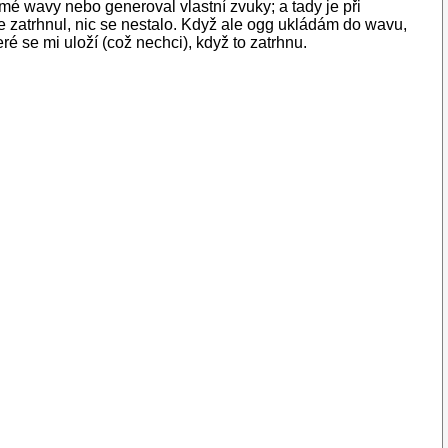
mé wavy nebo generoval vlastní zvuky; a tady je při
 je zatrhnul, nic se nestalo. Když ale ogg ukládám do wavu,
eré se mi uloží (což nechci), když to zatrhnu.