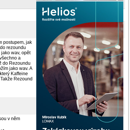
m postupem, jak
m do rezoundu
l jako wav, opět
 všechno a
dyž do Rezoundu
ožím jako wav. A
který Kaffeine
ů. Takže Rezound
jsou v něm