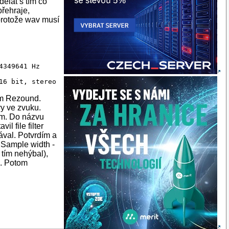
ělat s tím co
přehraje,
 protože wav musí
349641 Hz

em Rezound.
vy ve zvuku.
em. Do názvu
l file filter
ával. Potvrdím a
 Sample width -
 tím nehýbal),
é. Potom