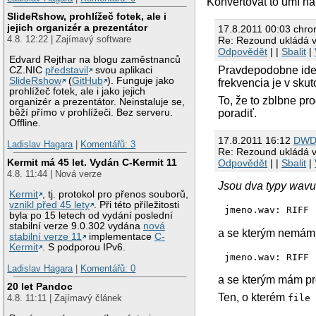
Konvertovat to umí nap
SlideRshow, prohlížeč fotek, ale i
jejich organizér a prezentátor
17.8.2011 00:03 chro
4.8. 12:22 | Zajímavý software
Re: Rezound ukládá 
Odpovědět
| |
Sbalit
|
Edvard Rejthar na blogu zaměstnanců
Pravdepodobne ide 
CZ.NIC
představil
svou aplikaci
SlideRshow
(
GitHub
). Funguje jako
frekvencia je v sku
prohlížeč fotek, ale i jako jejich
To, že to zblbne pr
organizér a prezentátor. Neinstaluje se,
poradiť.
běží přímo v prohlížeči. Bez serveru.
Offline.
17.8.2011 16:12
DW
Ladislav Hagara
|
Komentářů: 3
Re: Rezound ukládá 
Kermit má 45 let. Vydán C-Kermit 11
Odpovědět
| |
Sbalit
|
4.8. 11:44 | Nová verze
Jsou dva typy wav
Kermit
, tj. protokol pro přenos souborů,
vznikl před 45 lety
. Při této příležitosti
jmeno.wav: RIFF 
byla po 15 letech od vydání poslední
stabilní verze 9.0.302 vydána
nová
a se kterým nemám p
stabilní verze 11
implementace
C-
Kermit
. S podporou IPv6.
jmeno.wav: RIFF 
Ladislav Hagara
|
Komentářů: 0
a se kterým mám p
20 let Pandoc
Ten, o kterém
file
4.8. 11:11 | Zajímavý článek