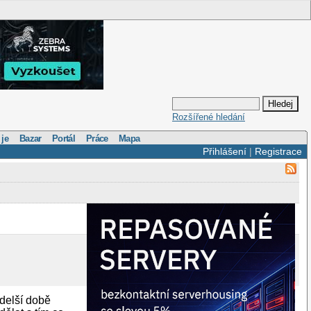
Rozšířené hledání
 je
Bazar
Portál
Práce
Mapa
Přihlášení
|
Registrace
delší době