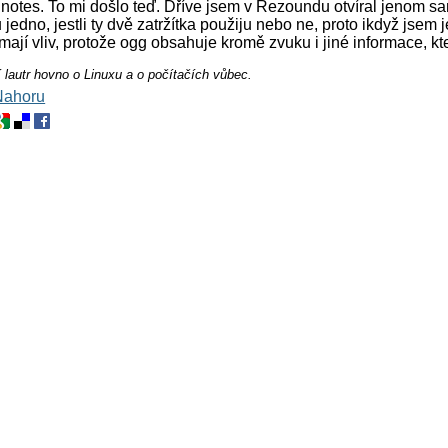
notes. To mi došlo teď. Dříve jsem v Rezoundu otvíral jenom sa
jedno, jestli ty dvě zatržítka použiju nebo ne, proto ikdyž jsem
a mají vliv, protože ogg obsahuje kromě zvuku i jiné informace, kt
í lautr hovno o Linuxu a o počítačích vůbec.
Nahoru