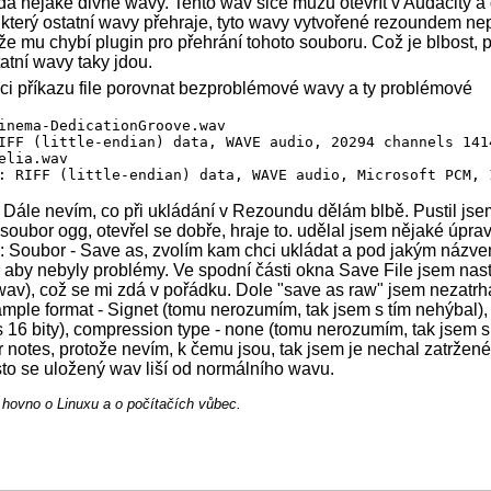
dá nějaké divné wavy. Tento wav sice můžu otevřít v Audacity a d
, který ostatní wavy přehraje, tyto wavy vytvořené rezoundem ne
, že mu chybí plugin pro přehrání tohoto souboru. Což je blbost,
tatní wavy taky jdou.
i příkazu file porovnat bezproblémové wavy a ty problémové
inema-DedicationGroove.wav

IFF (little-endian) data, WAVE audio, 20294 channels 1414
elia.wav

 Dále nevím, co při ukládání v Rezoundu dělám blbě. Pustil js
soubor ogg, otevřel se dobře, hraje to. udělal jsem nějaké úpra
: Soubor - Save as, zvolím kam chci ukládat a pod jakým názv
aby nebyly problémy. Ve spodní části okna Save File jsem nastavi
v), což se mi zdá v pořádku. Dole "save as raw" jsem nezatrh
ple format - Signet (tomu nerozumím, tak jsem s tím nehýbal),
s 16 bity), compression type - none (tomu nerozumím, tak jsem s
 notes, protože nevím, k čemu jsou, tak jsem je nechal zatržen
sto se uložený wav liší od normálního wavu.
r hovno o Linuxu a o počítačích vůbec.