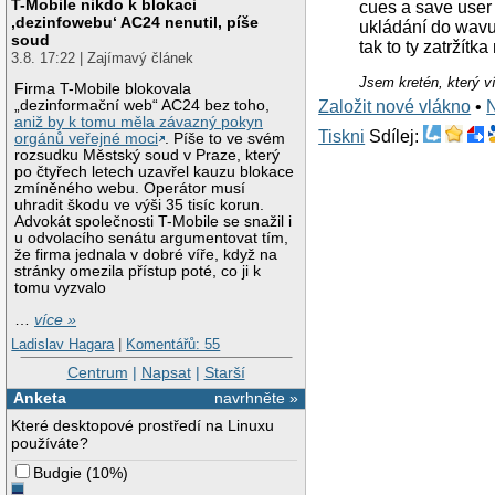
T-Mobile nikdo k blokaci
cues a save user 
‚dezinfowebu‘ AC24 nenutil, píše
ukládání do wavu 
soud
tak to ty zatržítk
3.8. 17:22 | Zajímavý článek
Jsem kretén, který v
Firma T-Mobile blokovala
„dezinformační web“ AC24 bez toho,
Založit nové vlákno
•
aniž by k tomu měla závazný pokyn
Tiskni
Sdílej:
orgánů veřejné moci
. Píše to ve svém
rozsudku Městský soud v Praze, který
po čtyřech letech uzavřel kauzu blokace
zmíněného webu. Operátor musí
uhradit škodu ve výši 35 tisíc korun.
Advokát společnosti T-Mobile se snažil i
u odvolacího senátu argumentovat tím,
že firma jednala v dobré víře, když na
stránky omezila přístup poté, co ji k
tomu vyzvalo
…
více »
Ladislav Hagara
|
Komentářů: 55
Centrum
|
Napsat
|
Starší
Anketa
navrhněte »
Které desktopové prostředí na Linuxu
používáte?
Budgie
(
10%
)