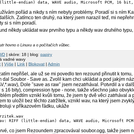
(little-endian) data, WAVE audio, Microsoft PCM, 16 bit,
 používám pořád a nikdy s ním nebyly problémy. Poradí si s ním K
lších. Zatímco ten druhý, na který jsem narazil teď, mi nepřehra
y si s ním poradí.
nd někdy ukládat wav prvního typu a někdy wav druhého typu, 
autr hovno o Linuxu a o počítačích vůbec.
WD
| skóre: 18 | blog:
papiry
á vadné wavy
t
|
Výše
|
Link
|
Blokovat
|
Admin
atím nepřišel, ale už se mi povedlo ten rezound přinutit k tomu, 
m dal Soubor - Save as. Zvolil kam chci ukládat a pod jakým názv
,*.wav), Dole "save as raw" jsem nezatrhával. Potvrdil a v dal
 s 16 bity), compression type - none, takže všechno jako obvykl
blém předtím vznikl kvůli tomu, že jsem ty dvě věci zatrhával a
sem to uložil bez těchto zatržítek, vznikl wav, na který jsem zvyk
troluji v příkazovém řádku, ukáže
rzitek.wav

prvé, co jsem Rezoundem zpracovával soubor.ogg, takže jsem n