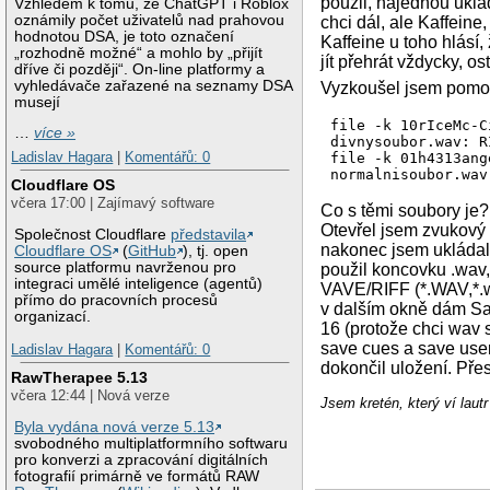
použil, najednou uklá
Vzhledem k tomu, že ChatGPT i Roblox
oznámily počet uživatelů nad prahovou
chci dál, ale Kaffeine
hodnotou DSA, je toto označení
Kaffeine u toho hlásí
„rozhodně možné“ a mohlo by „přijít
jít přehrát vždycky, os
dříve či později“. On-line platformy a
vyhledávače zařazené na seznamy DSA
Vyzkoušel jsem pomoc
musejí
file -k 10rIceMc-C
…
více »
divnysoubor.wav: R
Ladislav Hagara
|
Komentářů: 0
file -k 01h4313ang
Cloudflare OS
včera 17:00 | Zajímavý software
Co s těmi soubory je?
Otevřel jsem zvukový 
Společnost Cloudflare
představila
nakonec jsem ukládal
Cloudflare OS
(
GitHub
), tj. open
source platformu navrženou pro
použil koncovku .wav, 
integraci umělé inteligence (agentů)
VAVE/RIFF (*.WAV,*.wa
přímo do pracovních procesů
v dalším okně dám Sam
organizací.
16 (protože chci wav 
save cues a save user
Ladislav Hagara
|
Komentářů: 0
dokončil uložení. Pře
RawTherapee 5.13
včera 12:44 | Nová verze
Jsem kretén, který ví laut
Byla vydána nová verze 5.13
svobodného multiplatformního softwaru
pro konverzi a zpracování digitálních
fotografií primárně ve formátů RAW