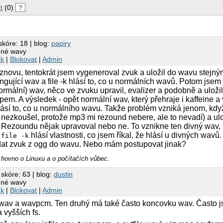
t
(0)
?
skóre: 18 | blog:
papiry
dné wavy
nk
|
Blokovat
|
Admin
novu, tentokrát jsem vygeneroval zvuk a uložil do wavu stejný
ngující wav a file -k hlásí to, co u normálních wavů. Potom jse
normální) wav, něco ve zvuku upravil, evalizer a podobně a uloži
m. A výsledek - opět normální wav, který přehraje i kaffeine a
lásí to, co u normálního wavu. Takže problém vzniká jenom, k
nezkoušel, protože mp3 mi rezound nebere, ale to nevadí) a ul
 Rezoundu nějak upravoval nebo ne. To vznikne ten divný wav, 
ý
hlásí vlastnosti, co jsem říkal, že hlásí u divných wav
file -k
dat zvuk z ogg do wavu. Nebo mám postupovat jinak?
r hovno o Linuxu a o počítačích vůbec.
 skóre: 63 | blog:
dustin
dné wavy
nk
|
Blokovat
|
Admin
 wav a wavpcm. Ten druhý má také často koncovku wav. Často 
 vyšších fs.