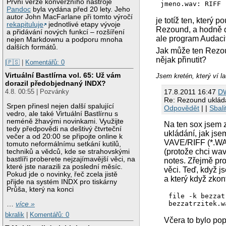
První verze konverzního nástroje
jmeno.wav: RIFF 
Pandoc
byla vydána před 20 lety. Jeho
autor John MacFarlane při tomto výročí
je totíž ten, který
rekapituluje
jednotlivé etapy vývoje
Rezound, a hodně da
a přidávání nových funkcí – rozšíření
ale program Audacit
nejen Markdownu a podporu mnoha
dalších formátů.
Jak může ten Rezou
nějak přinutit?
|🇵🇸
|
Komentářů: 0
Virtuální Bastlírna vol. 65: Už vám
Jsem kretén, který ví l
dorazil předobjednaný INDX?
17.8.2011 16:47
D
4.8. 00:55 | Pozvánky
Re: Rezound uklád
Srpen přinesl nejen další spalující
Odpovědět
| |
Sbali
vedro, ale také Virtuální Bastlírnu s
neméně žhavými novinkami. Využijte
Na ten sox jsem z
tedy předpovědi na deštivý čtvrteční
ukládání, jak jse
večer a od 20:00 se připojte online k
VAVE/RIFF (*.WAV
tomuto neformálnímu setkání kutilů,
(protože chci wav
techniků a vědců, kde se strahovskými
bastlíři proberete nejzajímavější věci, na
notes. Zřejmě pro
které jste narazili za poslední měsíc.
věci. Teď, když j
Pokud jde o novinky, řeč zcela jistě
a který když zkon
přijde na systém INDX pro tiskárny
Průša, který na konci
file -k bezzat
…
více »
bkralik
|
Komentářů: 0
Včera to bylo po