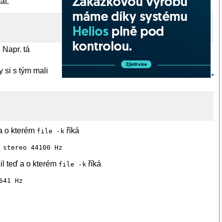
at.
 Napr. tá
 si s tým mali
 a o kterém
říká
file -k
 stereo 44100 Hz
il teď a o kterém
říká
file -k
641 Hz