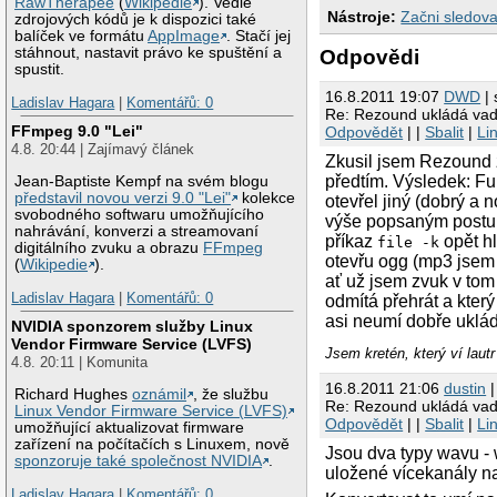
RawTherapee
(
Wikipedie
). Vedle
Nástroje:
Začni sledova
zdrojových kódů je k dispozici také
balíček ve formátu
AppImage
. Stačí jej
stáhnout, nastavit právo ke spuštění a
Odpovědi
spustit.
16.8.2011 19:07
DWD
| 
Ladislav Hagara
|
Komentářů: 0
Re: Rezound ukládá va
FFmpeg 9.0 "Lei"
Odpovědět
| |
Sbalit
|
Li
4.8. 20:44 | Zajímavý článek
Zkusil jsem Rezound z
předtím. Výsledek: Fu
Jean-Baptiste Kempf na svém blogu
představil novou verzi 9.0 "Lei"
kolekce
otevřel jiný (dobrý a 
svobodného softwaru umožňujícího
výše popsaným postupe
nahrávání, konverzi a streamovaní
příkaz
opět h
file -k
digitálního zvuku a obrazu
FFmpeg
otevřu ogg (mp3 jsem 
(
Wikipedie
).
ať už jsem zvuk v tom
Ladislav Hagara
|
Komentářů: 0
odmítá přehrát a kter
asi neumí dobře uklá
NVIDIA sponzorem služby Linux
Vendor Firmware Service (LVFS)
Jsem kretén, který ví laut
4.8. 20:11 | Komunita
16.8.2011 21:06
dustin
|
Richard Hughes
oznámil
, že službu
Re: Rezound ukládá va
Linux Vendor Firmware Service (LVFS)
Odpovědět
| |
Sbalit
|
Li
umožňující aktualizovat firmware
zařízení na počítačích s Linuxem, nově
Jsou dva typy wavu -
sponzoruje také společnost NVIDIA
.
uložené vícekanály na
Ladislav Hagara
|
Komentářů: 0