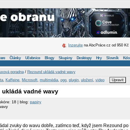
Inzerujte
na AbcPráce.cz od 950 Kč
are
Články
Učebnice
Blogy
Skupiny
Desktopy
Hry
Slovník
Kdo
uxová poradna
/
Rezound ukládá vadné wavy
ta
,
Kaffeine
,
Microsoft
,
multimédia
,
ogg
,
plugin
,
uložení
,
video
Upravit
 ukládá vadné wavy
skóre: 18 | blog:
papiry
wavy
ádal zvuky do wavu dobře, zatímco teď, když jsem Rezound po 