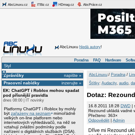
AbcLinuxu.cz
ITBiz.cz
HDmag.cz
AbcPráce.cz
AbcLinuxu
hledá autory
!
Poradna
FAQ
Hardware
Softw
Styl
×
AbcLinuxu
:/
Poradna
/
Lin
Zprávičky
napište »
Pracovní nabídky
inzerujte »
Štítky
:
Audacity
,
audio
,
da
EK: ChatGPT i Roblox mohou spadat
Dotaz: Rezound
pod přísnější pravidla
dnes 08:00 | IT novinky
16.8.2011 18:28
DWD
| 
Platformy ChatGPT i Roblox by mohly
Rezound ukládá vadné 
být
zařazeny na seznam
mimořádně
Přečteno: 363×
velkých on-line platforem nebo
Odpovědět
|
Admin
internetových vyhledávačů, na něž se
vztahují zvláštní podmínky podle
Dříve mi Rezound ukl
nařízení o digitálních službách (DSA).