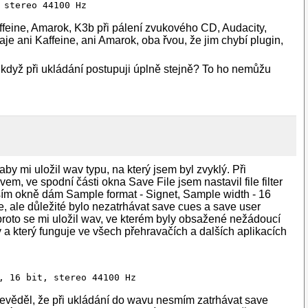
 stereo 44100 Hz
affeine, Amarok, K3b při pálení zvukového CD, Audacity,
je ani Kaffeine, ani Amarok, oba řvou, že jim chybí plugin,
když při ukládání postupuji úplně stejně? To ho nemůžu
aby mi uložil wav typu, na který jsem byl zvyklý. Při
em, ve spodní části okna Save File jsem nastavil file filter
ším okně dám Sample format - Signet, Sample width - 16
e, ale důležité bylo nezatrhávat save cues a save user
 proto se mi uložil wav, ve kterém byly obsažené nežádoucí
lý a který funguje ve všech přehravačích a dalších aplikacích
evěděl, že při ukládání do wavu nesmím zatrhávat save