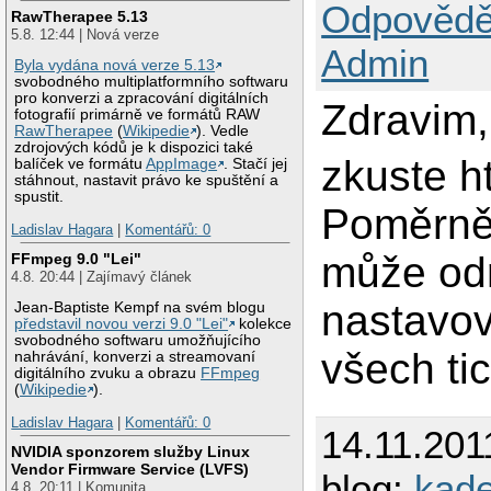
Odpovědě
RawTherapee 5.13
5.8. 12:44 | Nová verze
Admin
Byla vydána nová verze 5.13
svobodného multiplatformního softwaru
pro konverzi a zpracování digitálních
Zdravim,
fotografií primárně ve formátů RAW
RawTherapee
(
Wikipedie
). Vedle
zdrojových kódů je k dispozici také
zkuste ht
balíček ve formátu
AppImage
. Stačí jej
stáhnout, nastavit právo ke spuštění a
spustit.
Poměrně 
Ladislav Hagara
|
Komentářů: 0
může odr
FFmpeg 9.0 "Lei"
4.8. 20:44 | Zajímavý článek
nastavová
Jean-Baptiste Kempf na svém blogu
představil novou verzi 9.0 "Lei"
kolekce
svobodného softwaru umožňujícího
všech ti
nahrávání, konverzi a streamovaní
digitálního zvuku a obrazu
FFmpeg
(
Wikipedie
).
Ladislav Hagara
|
Komentářů: 0
14.11.201
NVIDIA sponzorem služby Linux
Vendor Firmware Service (LVFS)
blog:
kad
4.8. 20:11 | Komunita