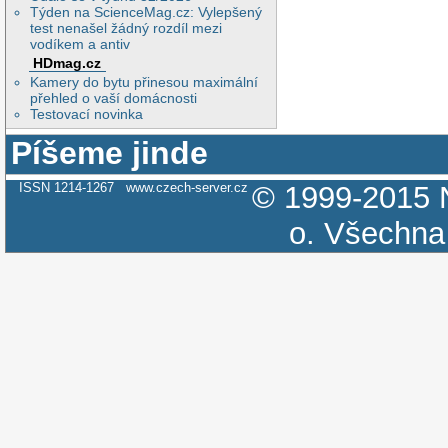
Týden na ScienceMag.cz: Vylepšený
test nenašel žádný rozdíl mezi
vodíkem a antiv
HDmag.cz
Kamery do bytu přinesou maximální
přehled o vaší domácnosti
Testovací novinka
Píšeme jinde
ISSN 1214-1267
www.czech-server.cz
© 1999-2015
o.
Všechna 