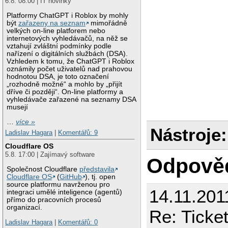
6.8. 08:00 | IT novinky
Platformy ChatGPT i Roblox by mohly
být
zařazeny na seznam
mimořádně
velkých on-line platforem nebo
internetových vyhledávačů, na něž se
vztahují zvláštní podmínky podle
nařízení o digitálních službách (DSA).
Vzhledem k tomu, že ChatGPT i Roblox
oznámily počet uživatelů nad prahovou
hodnotou DSA, je toto označení
„rozhodně možné“ a mohlo by „přijít
dříve či později“. On-line platformy a
vyhledávače zařazené na seznamy DSA
musejí
…
více »
Nástroje:
Ladislav Hagara
|
Komentářů: 9
Cloudflare OS
5.8. 17:00 | Zajímavý software
Odpově
Společnost Cloudflare
představila
Cloudflare OS
(
GitHub
), tj. open
source platformu navrženou pro
14.11.201
integraci umělé inteligence (agentů)
přímo do pracovních procesů
organizací.
Re: Ticke
Ladislav Hagara
|
Komentářů: 0