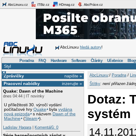
AbcLinuxu.cz
ITBiz.cz
HDmag.cz
AbcPráce.cz
AbcLinuxu
hledá autory
!
Poradna
FAQ
Hardware
Software
Články
Učebnice
Blog
Styl
×
AbcLinuxu
:/
Poradna
/
Lin
Zprávičky
napište »
Pracovní nabídky
inzerujte »
Štítky
:
není přiřazen žádn
Quake: Dawn of the Machine
Dotaz: T
dnes 04:44 | IT novinky
U příležitosti 30. výročí vydání
systém
počítačové hry
Quake
byla
vydána
nová epizoda
s názvem
Dawn of the
Machine
(
Steam
).
Ladislav Hagara
|
Komentářů: 0
14.11.201
Série bezpečnostních záplat v