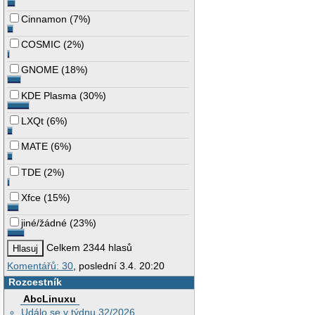
Cinnamon
(
7%
)
COSMIC
(
2%
)
GNOME
(
18%
)
KDE Plasma
(
30%
)
LXQt
(
6%
)
MATE
(
6%
)
TDE
(
2%
)
Xfce
(
15%
)
jiné/žádné
(
23%
)
Celkem 2344 hlasů
Komentářů: 30
, poslední 3.4. 20:20
Rozcestník
AbcLinuxu
Událo se v týdnu 32/2026