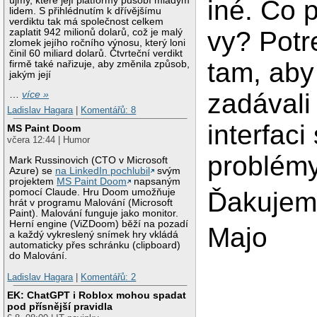
újmy, které její platformy působí mladým
iné. Čo 
lidem. S přihlédnutím k dřívějšímu
verdiktu tak má společnost celkem
vy? Pot
zaplatit 942 milionů dolarů, což je malý
zlomek jejího ročního výnosu, který loni
činil 60 miliard dolarů. Čtvrteční verdikt
tam, aby
firmě také nařizuje, aby změnila způsob,
jakým její
zadávali 
…
více »
Ladislav Hagara
|
Komentářů: 8
interfaci
MS Paint Doom
včera 12:44 | Humor
problémy
Mark Russinovich (CTO v Microsoft
Azure) se
na LinkedIn pochlubil
svým
projektem
MS Paint Doom
napsaným
Ďakujem
pomocí Claude. Hru Doom umožňuje
hrát v programu Malování (Microsoft
Paint). Malování funguje jako monitor.
Herní engine (ViZDoom) běží na pozadí
Majo
a každý vykreslený snímek hry vkládá
automaticky přes schránku (clipboard)
do Malování.
Ladislav Hagara
|
Komentářů: 2
EK: ChatGPT i Roblox mohou spadat
pod přísnější pravidla