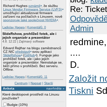
Richard Hughes
oznámil
, že službu
Re: Ticke
Linux Vendor Firmware Service (LVFS)
umožňující aktualizovat firmware
Odpovědě
zařízení na počítačích s Linuxem, nově
sponzoruje také společnost NVIDIA
.
Admin
Ladislav Hagara
|
Komentářů: 0
SlideRshow, prohlížeč fotek, ale i
jejich organizér a prezentátor
redmine, 
4.8. 12:22 | Zajímavý software
Edvard Rejthar na blogu zaměstnanců
....
CZ.NIC
představil
svou aplikaci
SlideRshow
(
GitHub
). Funguje jako
prohlížeč fotek, ale i jako jejich
D.
organizér a prezentátor. Neinstaluje se,
běží přímo v prohlížeči. Bez serveru.
Offline.
Založit 
Ladislav Hagara
|
Komentářů: 11
Centrum
|
Napsat
|
Starší
Tiskni
Sd
Anketa
navrhněte »
Které desktopové prostředí na Linuxu
používáte?
Budgie
(
10%
)