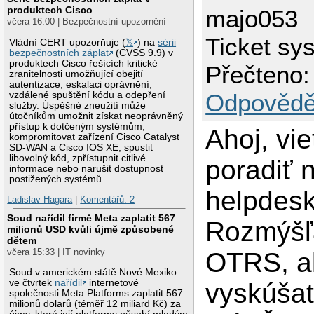
produktech Cisco
majo053
včera 16:00 | Bezpečnostní upozornění
Ticket sy
Vládní CERT upozorňuje (
𝕏
) na
sérii
bezpečnostních záplat
(CVSS 9.9) v
produktech Cisco řešících kritické
Přečteno:
zranitelnosti umožňující obejití
autentizace, eskalaci oprávnění,
Odpovědě
vzdálené spuštění kódu a odepření
služby. Úspěšné zneužití může
útočníkům umožnit získat neoprávněný
přístup k dotčeným systémům,
Ahoj, vie
kompromitovat zařízení Cisco Catalyst
SD-WAN a Cisco IOS XE, spustit
libovolný kód, zpřístupnit citlivé
poradiť 
informace nebo narušit dostupnost
postižených systémů.
helpdes
Ladislav Hagara
|
Komentářů: 2
Soud nařídil firmě Meta zaplatit 567
Rozmýšľ
milionů USD kvůli újmě způsobené
dětem
včera 15:33 | IT novinky
OTRS, a
Soud v americkém státě Nové Mexiko
ve čtvrtek
nařídil
internetové
vyskúšať
společnosti Meta Platforms zaplatit 567
milionů dolarů (téměř 12 miliard Kč) za