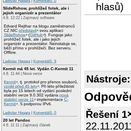
Ladislav Hagara
|
Komentářů: 0
hlasů)
SlideRshow, prohlížeč fotek, ale i
jejich organizér a prezentátor
4.8. 12:22 | Zajímavý software
Edvard Rejthar na blogu zaměstnanců
CZ.NIC
představil
svou aplikaci
SlideRshow
(
GitHub
). Funguje jako
prohlížeč fotek, ale i jako jejich
organizér a prezentátor. Neinstaluje se,
běží přímo v prohlížeči. Bez serveru.
Offline.
Ladislav Hagara
|
Komentářů: 9
Kermit má 45 let. Vydán C-Kermit 11
4.8. 11:44 | Nová verze
Nástroje:
Kermit
, tj. protokol pro přenos souborů,
vznikl před 45 lety
. Při této příležitosti
byla po 15 letech od vydání poslední
Odpově
stabilní verze 9.0.302 vydána
nová
stabilní verze 11
implementace
C-
Kermit
. S podporou IPv6.
Řešení 1
Ladislav Hagara
|
Komentářů: 0
20 let Pandoc
22.11.201
4.8. 11:11 | Zajímavý článek