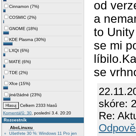
od verz
Cinnamon
(
7%
)
a nemam
COSMIC
(
2%
)
to Unit
GNOME
(
18%
)
KDE Plasma
(
30%
)
se mi p
LXQt
(
6%
)
líbilo.
MATE
(
6%
)
se vrhn
TDE
(
2%
)
Xfce
(
15%
)
22.11.2
jiné/žádné
(
23%
)
skóre: 2
Celkem 2333 hlasů
Re: Akt
Komentářů: 30
, poslední 3.4. 20:20
Rozcestník
Odpově
AbcLinuxu
Ušetřete 30 %: Windows 11 Pro jen