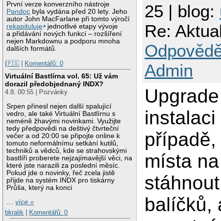
První verze konverzního nástroje
25 | blog:
Pandoc
byla vydána před 20 lety. Jeho
autor John MacFarlane při tomto výročí
Re: Aktua
rekapituluje
jednotlivé etapy vývoje
a přidávání nových funkcí – rozšíření
nejen Markdownu a podporu mnoha
Odpovědě
dalších formátů.
|🇵🇸
|
Komentářů: 0
Admin
Virtuální Bastlírna vol. 65: Už vám
dorazil předobjednaný INDX?
Upgrade 
4.8. 00:55 | Pozvánky
Srpen přinesl nejen další spalující
instalaci
vedro, ale také Virtuální Bastlírnu s
neméně žhavými novinkami. Využijte
tedy předpovědi na deštivý čtvrteční
případě, 
večer a od 20:00 se připojte online k
tomuto neformálnímu setkání kutilů,
techniků a vědců, kde se strahovskými
místa na
bastlíři proberete nejzajímavější věci, na
které jste narazili za poslední měsíc.
Pokud jde o novinky, řeč zcela jistě
stáhnout
přijde na systém INDX pro tiskárny
Průša, který na konci
balíčků, 
…
více »
bkralik
|
Komentářů: 0