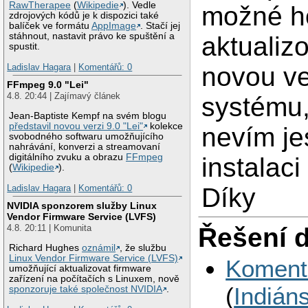
RawTherapee
(
Wikipedie
). Vedle
možné h
zdrojových kódů je k dispozici také
balíček ve formátu
AppImage
. Stačí jej
stáhnout, nastavit právo ke spuštění a
aktualiz
spustit.
Ladislav Hagara
|
Komentářů: 0
novou ve
FFmpeg 9.0 "Lei"
4.8. 20:44 | Zajímavý článek
systému,
Jean-Baptiste Kempf na svém blogu
představil novou verzi 9.0 "Lei"
kolekce
nevím jes
svobodného softwaru umožňujícího
nahrávání, konverzi a streamovaní
digitálního zvuku a obrazu
FFmpeg
instalac
(
Wikipedie
).
Ladislav Hagara
|
Komentářů: 0
Díky
NVIDIA sponzorem služby Linux
Vendor Firmware Service (LVFS)
Řešení 
4.8. 20:11 | Komunita
Richard Hughes
oznámil
, že službu
Linux Vendor Firmware Service (LVFS)
Koment
umožňující aktualizovat firmware
zařízení na počítačích s Linuxem, nově
(
Indiáns
sponzoruje také společnost NVIDIA
.