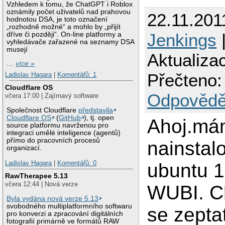
Vzhledem k tomu, že ChatGPT i Roblox
oznámily počet uživatelů nad prahovou
22.11.201
hodnotou DSA, je toto označení
„rozhodně možné“ a mohlo by „přijít
Jenkings
|
dříve či později“. On-line platformy a
vyhledávače zařazené na seznamy DSA
musejí
Aktualiza
…
více »
Přečteno:
Ladislav Hagara
|
Komentářů: 1
Cloudflare OS
Odpovědě
včera 17:00 | Zajímavý software
Společnost Cloudflare
představila
Cloudflare OS
(
GitHub
), tj. open
Ahoj.má
source platformu navrženou pro
integraci umělé inteligence (agentů)
přímo do pracovních procesů
nainstal
organizací.
Ladislav Hagara
|
Komentářů: 0
ubuntu 1
RawTherapee 5.13
včera 12:44 | Nová verze
WUBI. C
Byla vydána nová verze 5.13
svobodného multiplatformního softwaru
se zeptat 
pro konverzi a zpracování digitálních
fotografií primárně ve formátů RAW