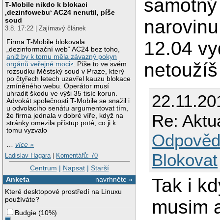
samotný 
T-Mobile nikdo k blokaci
‚dezinfowebu‘ AC24 nenutil, píše
soud
narovinu
3.8. 17:22 | Zajímavý článek
12.04 vy
Firma T-Mobile blokovala
„dezinformační web“ AC24 bez toho,
aniž by k tomu měla závazný pokyn
netoužíš
orgánů veřejné moci
. Píše to ve svém
rozsudku Městský soud v Praze, který
po čtyřech letech uzavřel kauzu blokace
zmíněného webu. Operátor musí
uhradit škodu ve výši 35 tisíc korun.
22.11.20
Advokát společnosti T-Mobile se snažil i
u odvolacího senátu argumentovat tím,
Re: Aktu
že firma jednala v dobré víře, když na
stránky omezila přístup poté, co ji k
tomu vyzvalo
Odpověd
…
více »
Blokovat
Ladislav Hagara
|
Komentářů: 70
Centrum
|
Napsat
|
Starší
Tak i k
Anketa
navrhněte »
Které desktopové prostředí na Linuxu
používáte?
musim a
Budgie
(
10%
)