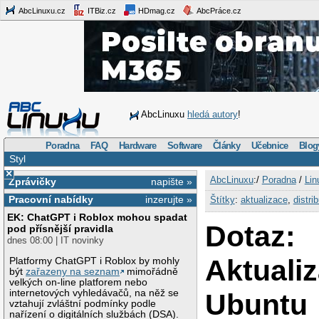
AbcLinuxu.cz
ITBiz.cz
HDmag.cz
AbcPráce.cz
AbcLinuxu
hledá autory
!
Poradna
FAQ
Hardware
Software
Články
Učebnice
Blog
Styl
×
AbcLinuxu
:/
Poradna
/
Lin
Zprávičky
napište »
Pracovní nabídky
inzerujte »
Štítky
:
aktualizace
,
distri
EK: ChatGPT i Roblox mohou spadat
Dotaz:
pod přísnější pravidla
dnes 08:00 | IT novinky
Aktuali
Platformy ChatGPT i Roblox by mohly
být
zařazeny na seznam
mimořádně
velkých on-line platforem nebo
internetových vyhledávačů, na něž se
Ubuntu
vztahují zvláštní podmínky podle
nařízení o digitálních službách (DSA).