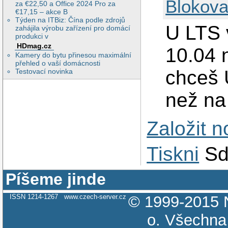
Blokova
za €22,50 a Office 2024 Pro za
€17,15 – akce B
Týden na ITBiz: Čína podle zdrojů
U LTS 
zahájila výrobu zařízení pro domácí
produkci v
HDmag.cz
10.04 
Kamery do bytu přinesou maximální
přehled o vaší domácnosti
chceš 
Testovací novinka
než na
Založit 
Tiskni
Sd
Píšeme jinde
ISSN 1214-1267
www.czech-server.cz
© 1999-2015
o.
Všechna 