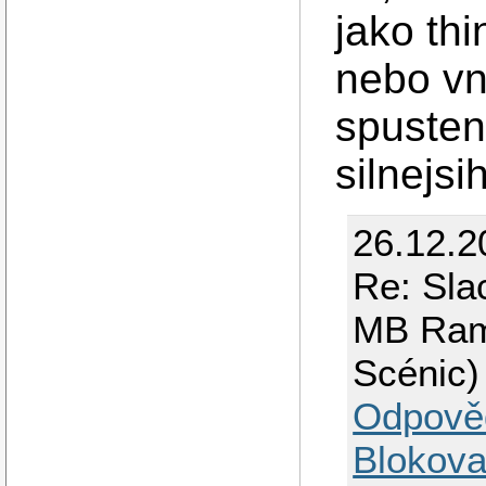
jako thi
nebo vn
spusten
silnejsi
26.12.2
Re: Sla
MB Ram
Scénic)
Odpově
Blokova