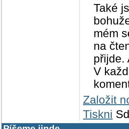
Také j
bohuže
mém se
na čten
přijde
V každ
koment
Založit 
Tiskni
Sd
Píšeme jinde