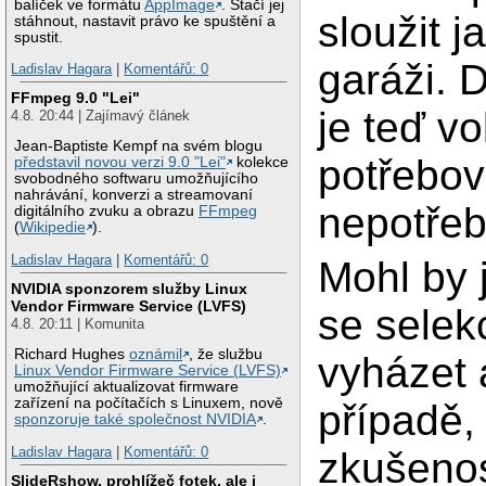
balíček ve formátu
AppImage
. Stačí jej
sloužit j
stáhnout, nastavit právo ke spuštění a
spustit.
garáži. 
Ladislav Hagara
|
Komentářů: 0
FFmpeg 9.0 "Lei"
je teď v
4.8. 20:44 | Zajímavý článek
Jean-Baptiste Kempf na svém blogu
potřebov
představil novou verzi 9.0 "Lei"
kolekce
svobodného softwaru umožňujícího
nahrávání, konverzi a streamovaní
nepotřeb
digitálního zvuku a obrazu
FFmpeg
(
Wikipedie
).
Ladislav Hagara
|
Komentářů: 0
Mohl by 
NVIDIA sponzorem služby Linux
Vendor Firmware Service (LVFS)
se selek
4.8. 20:11 | Komunita
Richard Hughes
oznámil
, že službu
vyházet 
Linux Vendor Firmware Service (LVFS)
umožňující aktualizovat firmware
zařízení na počítačích s Linuxem, nově
případě,
sponzoruje také společnost NVIDIA
.
Ladislav Hagara
|
Komentářů: 0
zkušenos
SlideRshow, prohlížeč fotek, ale i