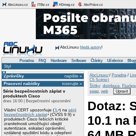
AbcLinuxu.cz
ITBiz.cz
HDmag.cz
AbcPráce.cz
AbcLinuxu
hledá autory
!
Poradna
FAQ
Hardware
Software
Články
Učebnice
Blog
Styl
×
AbcLinuxu
:/
Poradna
/
Lin
Zprávičky
napište »
C5 Scénic)
Pracovní nabídky
inzerujte »
Štítky
:
distribuce
,
Fluxbox
Série bezpečnostních záplat v
swap
,
web
Upravit
produktech Cisco
dnes 16:00 | Bezpečnostní upozornění
Dotaz: 
Vládní CERT upozorňuje (
𝕏
) na
sérii
bezpečnostních záplat
(CVSS 9.9) v
10.1 na 
produktech Cisco řešících kritické
zranitelnosti umožňující obejití
autentizace, eskalaci oprávnění,
64 MB R
vzdálené spuštění kódu a odepření