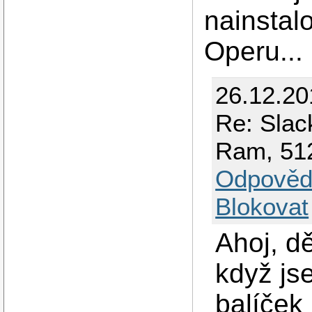
nainstal
Operu...
26.12.20
Re: Slac
Ram, 51
Odpověd
Blokovat
Ahoj, d
když js
balíček