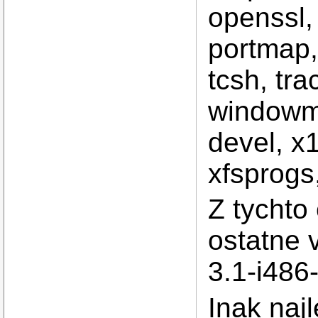
openssl,
portmap,
tcsh, tra
windowma
devel, x1
xfsprogs
Z tychto 
ostatne 
3.1-i486
Inak najl