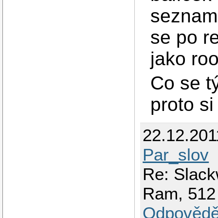
seznamu
se po r
jako ro
Co se t
proto si
22.12.201
Par_slov
Re: Slack
Ram, 512
Odpovědě