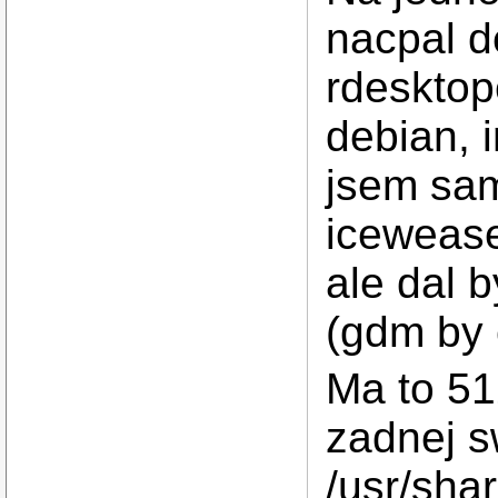
nacpal d
rdesktop
debian, 
jsem sam
iceweasel
ale dal 
(gdm by 
Ma to 5
zadnej s
/usr/sha