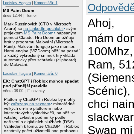
Ladislav Hagara
|
Komentářů: 1
Odpovědě
MS Paint Doom
dnes 12:44 | Humor
Ahoj,
Mark Russinovich (CTO v Microsoft
Azure) se
na LinkedIn pochlubil
svým
projektem
MS Paint Doom
napsaným
mám dom
pomocí Claude. Hru Doom umožňuje
hrát v programu Malování (Microsoft
Paint). Malování funguje jako monitor.
100Mhz,
Herní engine (ViZDoom) běží na pozadí
a každý vykreslený snímek hry vkládá
automaticky přes schránku (clipboard)
Ram, 51
do Malování.
(Siemen
Ladislav Hagara
|
Komentářů: 0
EK: ChatGPT i Roblox mohou spadat
pod přísnější pravidla
Scénic),
včera 08:00 | IT novinky
Platformy ChatGPT i Roblox by mohly
chci nai
být
zařazeny na seznam
mimořádně
velkých on-line platforem nebo
slackwar
internetových vyhledávačů, na něž se
vztahují zvláštní podmínky podle
nařízení o digitálních službách (DSA).
Swap mi 
Vzhledem k tomu, že ChatGPT i Roblox
oznámily počet uživatelů nad prahovou