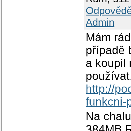
Odpovědě
Admin
Mám rád 
případě 
a koupil
používat
http://p
funkcni-
Na chal
384MB R