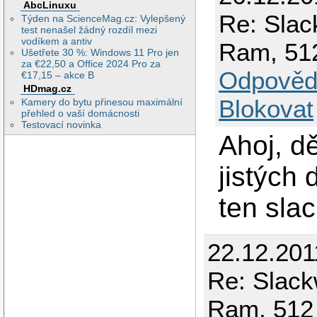
AbcLinuxu
Re: Slac
Týden na ScienceMag.cz: Vylepšený
test nenašel žádný rozdíl mezi
vodíkem a antiv
Ram, 51
Ušetřete 30 %: Windows 11 Pro jen
za €22,50 a Office 2024 Pro za
Odpověd
€17,15 – akce B
HDmag.cz
Blokovat
Kamery do bytu přinesou maximální
přehled o vaší domácnosti
Testovací novinka
Ahoj, dě
jistých
ten sla
22.12.201
Re: Slack
Ram, 512