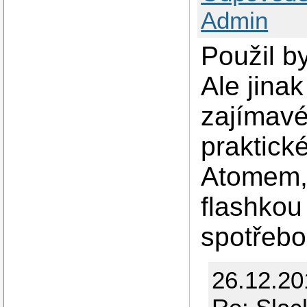
Admin
Použil by
Ale jina
zajímavé
praktick
Atomem,
flashkou
spotřebou
26.12.20