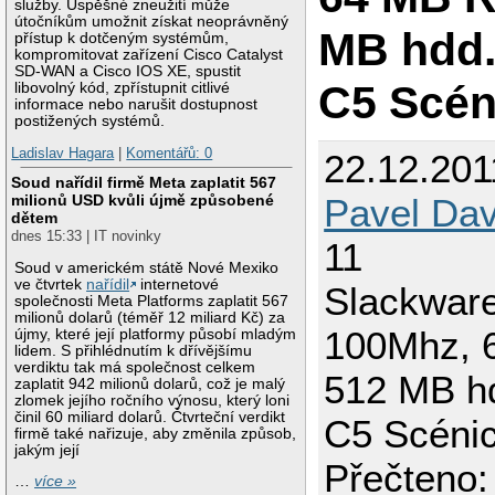
služby. Úspěšné zneužití může
útočníkům umožnit získat neoprávněný
MB hdd.
přístup k dotčeným systémům,
kompromitovat zařízení Cisco Catalyst
SD-WAN a Cisco IOS XE, spustit
C5 Scén
libovolný kód, zpřístupnit citlivé
informace nebo narušit dostupnost
postižených systémů.
Ladislav Hagara
|
Komentářů: 0
22.12.201
Soud nařídil firmě Meta zaplatit 567
milionů USD kvůli újmě způsobené
Pavel Dav
dětem
dnes 15:33 | IT novinky
11
Soud v americkém státě Nové Mexiko
ve čtvrtek
nařídil
internetové
Slackware
společnosti Meta Platforms zaplatit 567
milionů dolarů (téměř 12 miliard Kč) za
100Mhz, 
újmy, které její platformy působí mladým
lidem. S přihlédnutím k dřívějšímu
verdiktu tak má společnost celkem
512 MB h
zaplatit 942 milionů dolarů, což je malý
zlomek jejího ročního výnosu, který loni
činil 60 miliard dolarů. Čtvrteční verdikt
C5 Scénic
firmě také nařizuje, aby změnila způsob,
jakým její
Přečteno:
…
více »