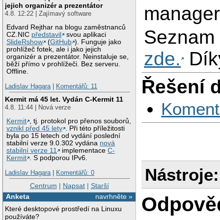
jejich organizér a prezentátor
manager
4.8. 12:22 | Zajímavý software
Edvard Rejthar na blogu zaměstnanců
Seznam i
CZ.NIC
představil
svou aplikaci
SlideRshow
(
GitHub
). Funguje jako
prohlížeč fotek, ale i jako jejich
zde.
Dík
organizér a prezentátor. Neinstaluje se,
běží přímo v prohlížeči. Bez serveru.
Offline.
Řešení 
Ladislav Hagara
|
Komentářů: 11
Kermit má 45 let. Vydán C-Kermit 11
Koment
4.8. 11:44 | Nová verze
Kermit
, tj. protokol pro přenos souborů,
vznikl před 45 lety
. Při této příležitosti
byla po 15 letech od vydání poslední
stabilní verze 9.0.302 vydána
nová
stabilní verze 11
implementace
C-
Kermit
. S podporou IPv6.
Nástroje:
Ladislav Hagara
|
Komentářů: 0
Centrum
|
Napsat
|
Starší
Anketa
navrhněte »
Odpově
Které desktopové prostředí na Linuxu
používáte?