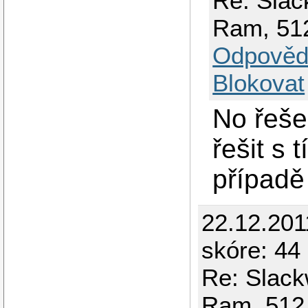
Re: Slac
Ram, 51
Odpověd
Blokovat
No řešen
řešit s
případě
22.12.201
skóre: 44 
Re: Slack
Ram, 512