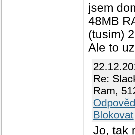
jsem do
48MB RAM
(tusim) 
Ale to uz
22.12.20
Re: Slac
Ram, 51
Odpověd
Blokovat
Jo, tak