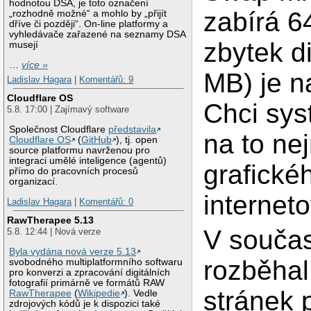
hodnotou DSA, je toto označení
zabírá 6
„rozhodně možné“ a mohlo by „přijít
dříve či později“. On-line platformy a
vyhledávače zařazené na seznamy DSA
zbytek d
musejí
…
více »
MB) je n
Ladislav Hagara
|
Komentářů: 9
Cloudflare OS
Chci sys
5.8. 17:00 | Zajímavý software
Společnost Cloudflare
představila
na to ne
Cloudflare OS
(
GitHub
), tj. open
source platformu navrženou pro
integraci umělé inteligence (agentů)
grafické
přímo do pracovních procesů
organizací.
internet
Ladislav Hagara
|
Komentářů: 0
RawTherapee 5.13
V součas
5.8. 12:44 | Nová verze
Byla vydána nová verze 5.13
rozběhal
svobodného multiplatformního softwaru
pro konverzi a zpracování digitálních
fotografií primárně ve formátů RAW
stránek 
RawTherapee
(
Wikipedie
). Vedle
zdrojových kódů je k dispozici také