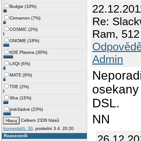
22.12.201
Budgie
(
10%
)
Re: Slack
Cinnamon
(
7%
)
COSMIC
(
2%
)
Ram, 512
GNOME
(
18%
)
Odpovědě
KDE Plasma
(
30%
)
Admin
LXQt
(
6%
)
Neporadi
MATE
(
6%
)
osekany 
TDE
(
2%
)
Xfce
(
15%
)
DSL.
jiné/žádné
(
23%
)
NN
Celkem 2339 hlasů
Komentářů: 30
, poslední 3.4. 20:20
26.12.20
Rozcestník