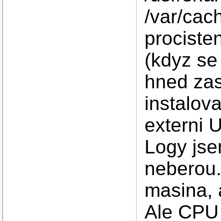
/var/cach
prociste
(kdyz se 
hned zas
instalova
externi 
Logy jse
neberou.
masina, 
Ale CPU