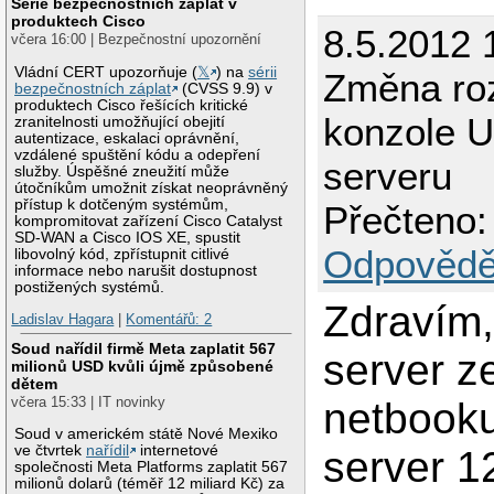
Série bezpečnostních záplat v
produktech Cisco
8.5.2012 
včera 16:00 | Bezpečnostní upozornění
Vládní CERT upozorňuje (
𝕏
) na
sérii
Změna roz
bezpečnostních záplat
(CVSS 9.9) v
produktech Cisco řešících kritické
konzole 
zranitelnosti umožňující obejití
autentizace, eskalaci oprávnění,
vzdálené spuštění kódu a odepření
serveru
služby. Úspěšné zneužití může
útočníkům umožnit získat neoprávněný
přístup k dotčeným systémům,
Přečteno:
kompromitovat zařízení Cisco Catalyst
SD-WAN a Cisco IOS XE, spustit
Odpovědě
libovolný kód, zpřístupnit citlivé
informace nebo narušit dostupnost
postižených systémů.
Zdravím
Ladislav Hagara
|
Komentářů: 2
Soud nařídil firmě Meta zaplatit 567
server z
milionů USD kvůli újmě způsobené
dětem
včera 15:33 | IT novinky
netbook
Soud v americkém státě Nové Mexiko
ve čtvrtek
nařídil
internetové
server 1
společnosti Meta Platforms zaplatit 567
milionů dolarů (téměř 12 miliard Kč) za