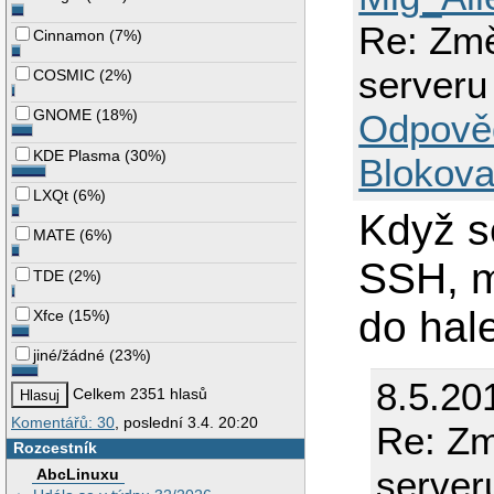
Re: Změ
Cinnamon
(
7%
)
serveru
COSMIC
(
2%
)
GNOME
(
18%
)
Odpově
KDE Plasma
(
30%
)
Blokova
LXQt
(
6%
)
Když se
MATE
(
6%
)
SSH, m
TDE
(
2%
)
do hale
Xfce
(
15%
)
jiné/žádné
(
23%
)
8.5.20
Celkem 2351 hlasů
Komentářů: 30
, poslední 3.4. 20:20
Re: Zm
Rozcestník
server
AbcLinuxu