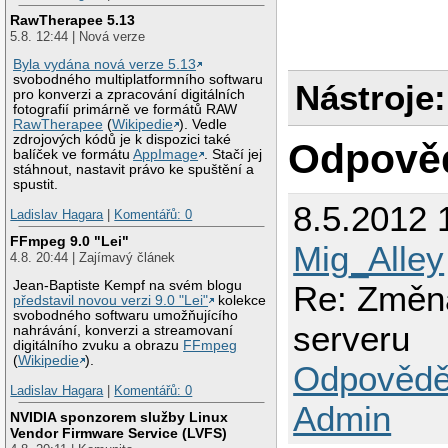
RawTherapee 5.13
5.8. 12:44 | Nová verze
Byla vydána nová verze 5.13
svobodného multiplatformního softwaru
Nástroje:
pro konverzi a zpracování digitálních
fotografií primárně ve formátů RAW
RawTherapee
(
Wikipedie
). Vedle
zdrojových kódů je k dispozici také
Odpově
balíček ve formátu
AppImage
. Stačí jej
stáhnout, nastavit právo ke spuštění a
spustit.
8.5.2012 
Ladislav Hagara
|
Komentářů: 0
FFmpeg 9.0 "Lei"
Mig_Alley
4.8. 20:44 | Zajímavý článek
Jean-Baptiste Kempf na svém blogu
Re: Změna
představil novou verzi 9.0 "Lei"
kolekce
svobodného softwaru umožňujícího
serveru
nahrávání, konverzi a streamovaní
digitálního zvuku a obrazu
FFmpeg
(
Wikipedie
).
Odpovědě
Ladislav Hagara
|
Komentářů: 0
Admin
NVIDIA sponzorem služby Linux
Vendor Firmware Service (LVFS)