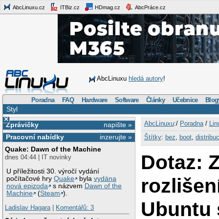
AbcLinuxu.cz
ITBiz.cz
HDmag.cz
AbcPráce.cz
AbcLinuxu
hledá autory
!
Poradna
FAQ
Hardware
Software
Články
Učebnice
Blog
Styl
×
AbcLinuxu
:/
Poradna
/
Lin
Zprávičky
napište »
Pracovní nabídky
inzerujte »
Štítky
:
bez
,
boot
,
distribu
Quake: Dawn of the Machine
Dotaz: 
dnes 04:44 | IT novinky
U příležitosti 30. výročí vydání
rozlišen
počítačové hry
Quake
byla
vydána
nová epizoda
s názvem
Dawn of the
Machine
(
Steam
).
Ubuntu 
Ladislav Hagara
|
Komentářů: 3