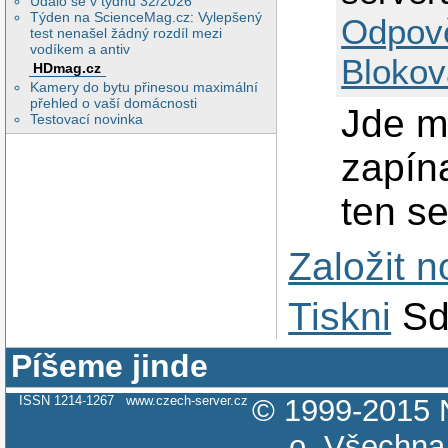
Událo se v týdnu 32/2026
Týden na ScienceMag.cz: Vylepšený
Odpov
test nenašel žádný rozdíl mezi
vodíkem a antiv
Blokov
HDmag.cz
Kamery do bytu přinesou maximální
přehled o vaší domácnosti
Jde m
Testovací novinka
zapín
ten s
Založit 
Tiskni
Sd
Píšeme jinde
ISSN 1214-1267
www.czech-server.cz
© 1999-2015
o.
Všechna 