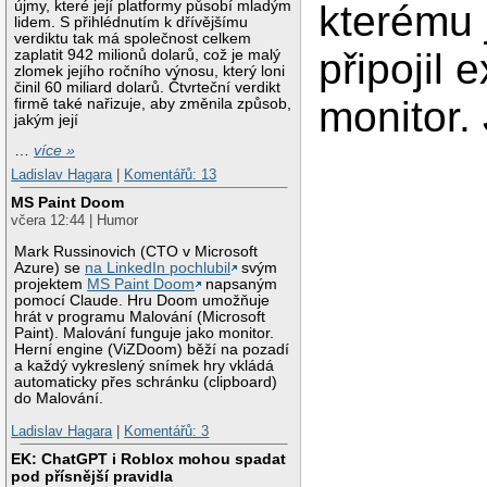
újmy, které její platformy působí mladým
kterému
lidem. S přihlédnutím k dřívějšímu
verdiktu tak má společnost celkem
připojil e
zaplatit 942 milionů dolarů, což je malý
zlomek jejího ročního výnosu, který loni
činil 60 miliard dolarů. Čtvrteční verdikt
monitor.
firmě také nařizuje, aby změnila způsob,
jakým její
…
více »
Ladislav Hagara
|
Komentářů: 13
MS Paint Doom
včera 12:44 | Humor
Mark Russinovich (CTO v Microsoft
Azure) se
na LinkedIn pochlubil
svým
projektem
MS Paint Doom
napsaným
pomocí Claude. Hru Doom umožňuje
hrát v programu Malování (Microsoft
Paint). Malování funguje jako monitor.
Herní engine (ViZDoom) běží na pozadí
a každý vykreslený snímek hry vkládá
automaticky přes schránku (clipboard)
do Malování.
Ladislav Hagara
|
Komentářů: 3
EK: ChatGPT i Roblox mohou spadat
pod přísnější pravidla