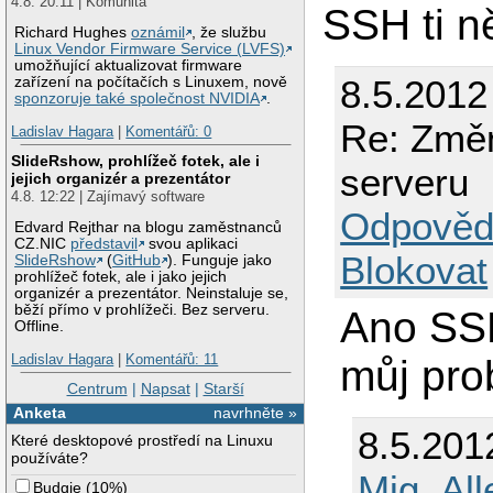
4.8. 20:11 | Komunita
SSH ti n
Richard Hughes
oznámil
, že službu
Linux Vendor Firmware Service (LVFS)
umožňující aktualizovat firmware
8.5.2012
zařízení na počítačích s Linuxem, nově
sponzoruje také společnost NVIDIA
.
Re: Změn
Ladislav Hagara
|
Komentářů: 0
SlideRshow, prohlížeč fotek, ale i
serveru
jejich organizér a prezentátor
4.8. 12:22 | Zajímavý software
Odpověd
Edvard Rejthar na blogu zaměstnanců
CZ.NIC
představil
svou aplikaci
Blokovat
SlideRshow
(
GitHub
). Funguje jako
prohlížeč fotek, ale i jako jejich
organizér a prezentátor. Neinstaluje se,
běží přímo v prohlížeči. Bez serveru.
Ano SSH
Offline.
Ladislav Hagara
|
Komentářů: 11
můj pro
Centrum
|
Napsat
|
Starší
Anketa
navrhněte »
8.5.201
Které desktopové prostředí na Linuxu
používáte?
Mig_All
Budgie
(
10%
)