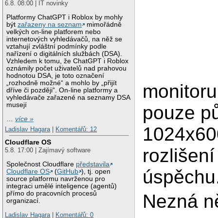
6.8. 08:00 | IT novinky
Platformy ChatGPT i Roblox by mohly
být
zařazeny na seznam
mimořádně
velkých on-line platforem nebo
internetových vyhledávačů, na něž se
vztahují zvláštní podmínky podle
nařízení o digitálních službách (DSA).
Vzhledem k tomu, že ChatGPT i Roblox
oznámily počet uživatelů nad prahovou
hodnotou DSA, je toto označení
„rozhodně možné“ a mohlo by „přijít
monitoru
dříve či později“. On-line platformy a
vyhledávače zařazené na seznamy DSA
musejí
pouze pů
…
více »
1024x600
Ladislav Hagara
|
Komentářů: 12
Cloudflare OS
rozlišen
5.8. 17:00 | Zajímavý software
Společnost Cloudflare
představila
úspěchu
Cloudflare OS
(
GitHub
), tj. open
source platformu navrženou pro
integraci umělé inteligence (agentů)
přímo do pracovních procesů
Nezná n
organizací.
Ladislav Hagara
|
Komentářů: 0