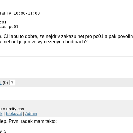
TWHFA 10:00-11:00

01

cas pc01
e. CHapu to dobre, ze nejdriv zakazu net pro pc01 a pak povolim
y mel net jit jen ve vymezenych hodinach?
t
(0)
?
 v urcity cas
nk
|
Blokovat
|
Admin
ep. Prvni radek mam takto:
0.5