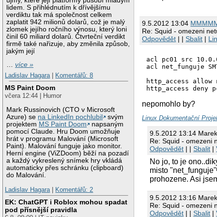
újmy, které její platformy působí mladým
lidem. S přihlédnutím k dřívějšímu
verdiktu tak má společnost celkem
zaplatit 942 milionů dolarů, což je malý
9.5.2012 13:04
MMMM
zlomek jejího ročního výnosu, který loni
Re: Squid - omezeni netu
činil 60 miliard dolarů. Čtvrteční verdikt
Odpovědět
| |
Sbalit
|
Li
firmě také nařizuje, aby změnila způsob,
jakým její
acl pc01 src 10.0.0
…
více »
acl net_funguje SM
Ladislav Hagara
|
Komentářů: 8
http_access allow 
MS Paint Doom
včera 12:44 | Humor
nepomohlo by?
Mark Russinovich (CTO v Microsoft
Azure) se
na LinkedIn pochlubil
svým
Linux Dokumentační Proje
projektem
MS Paint Doom
napsaným
pomocí Claude. Hru Doom umožňuje
9.5.2012 13:14 Mare
hrát v programu Malování (Microsoft
Re: Squid - omezeni n
Paint). Malování funguje jako monitor.
Odpovědět
| |
Sbalit
|
Herní engine (ViZDoom) běží na pozadí
a každý vykreslený snímek hry vkládá
No jo, to je ono..d
automaticky přes schránku (clipboard)
misto "net_funguje"
do Malování.
prohozene. Asi jse
Ladislav Hagara
|
Komentářů: 2
9.5.2012 13:16 Mare
EK: ChatGPT i Roblox mohou spadat
Re: Squid - omezeni n
pod přísnější pravidla
Odpovědět
| |
Sbalit
|