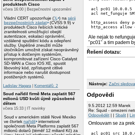
produktech Cisco
acl pc01 10.0.0.5

včera 16:00 | Bezpečnostní upozornění
acl net_funguje SM
Vládní CERT upozorňuje (
𝕏
) na
sérii
http_assess deny pc
bezpečnostních záplat
(CVSS 9.9) v
http_access allow 
produktech Cisco řešících kritické
zranitelnosti umožňující obejití
autentizace, eskalaci oprávnění,
Ale nejak to nefunguj
vzdálené spuštění kódu a odepření
"pc01" a tim padem b
služby. Úspěšné zneužití může
útočníkům umožnit získat neoprávněný
Řešení dotazu:
přístup k dotčeným systémům,
kompromitovat zařízení Cisco Catalyst
SD-WAN a Cisco IOS XE, spustit
libovolný kód, zpřístupnit citlivé
informace nebo narušit dostupnost
postižených systémů.
Nástroje:
Začni sledova
Ladislav Hagara
|
Komentářů: 2
Soud nařídil firmě Meta zaplatit 567
Odpovědi
milionů USD kvůli újmě způsobené
dětem
9.5.2012 12:59 Marek
včera 15:33 | IT novinky
Re: Squid - omezeni netu
Odpovědět
| |
Sbalit
|
Li
Soud v americkém státě Nové Mexiko
ve čtvrtek
nařídil
internetové
Omlouvam se za prekl
společnosti Meta Platforms zaplatit 567
milionů dolarů (téměř 12 miliard Kč) za
acl pc01 src 10.0.