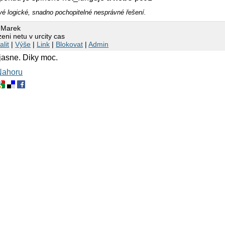
é logické, snadno pochopitelné nesprávné řešení.
 Marek
eni netu v urcity cas
alit
|
Výše
|
Link
|
Blokovat
|
Admin
 jasne. Diky moc.
Nahoru