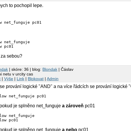
ych to pochopil lepe.
w net_funguje pc01
w net_funguje

w pc01
e za sebou?
ndak
| skóre: 36 | blog:
Blondak
| Čáslav
 netu v urcity cas
t
|
Výše
|
Link
|
Blokovat
|
Admin
e prování logické "AND" a na více řádcích se prování logické "
pokud je splněno net_funguje
a zároveň
pc01
low net_funguje

pokud je splněno net_funguje
a nebo
pc01