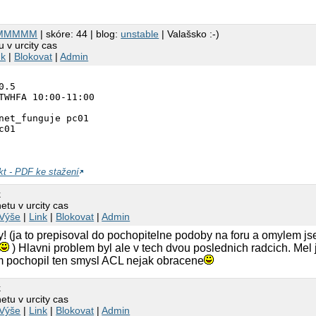
MMMMM
| skóre: 44 | blog:
unstable
| Valašsko :-)
 v urcity cas
nk
|
Blokovat
|
Admin
.5

TWHFA 10:00-11:00

net_funguje pc01

kt - PDF ke stažení
k
etu v urcity cas
Výše
|
Link
|
Blokovat
|
Admin
iky! (ja to prepisoval do pochopitelne podoby na foru a omylem j
) Hlavni problem byl ale v tech dvou poslednich radcich. Mel 
m pochopil ten smysl ACL nejak obracene
k
etu v urcity cas
Výše
|
Link
|
Blokovat
|
Admin