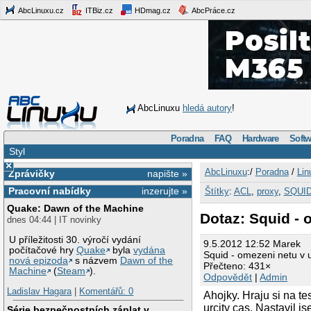
AbcLinuxu.cz
ITBiz.cz
HDmag.cz
AbcPráce.cz
AbcLinuxu
hledá autory
!
Poradna
FAQ
Hardware
Softw
Styl
×
AbcLinuxu
:/
Poradna
/
Lin
Zprávičky
napište »
Pracovní nabídky
inzerujte »
Štítky
:
ACL
,
proxy
,
SQUI
Quake: Dawn of the Machine
Dotaz: Squid - 
dnes 04:44 | IT novinky
U příležitosti 30. výročí vydání
9.5.2012 12:52 Marek
počítačové hry
Quake
byla
vydána
Squid - omezeni netu v u
nová epizoda
s názvem
Dawn of the
Přečteno: 431×
Machine
(
Steam
).
Odpovědět
|
Admin
Ladislav Hagara
|
Komentářů: 0
Ahojky. Hraju si na t
urcity cas. Nastavil js
Série bezpečnostních záplat v