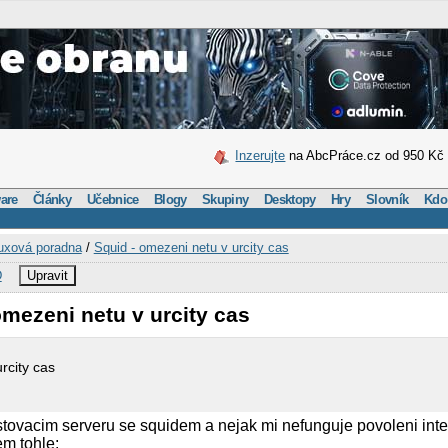
Inzerujte
na AbcPráce.cz od 950 Kč
are
Články
Učebnice
Blogy
Skupiny
Desktopy
Hry
Slovník
Kdo
uxová poradna
/
Squid - omezeni netu v urcity cas
D
Upravit
omezeni netu v urcity cas
rcity cas
estovacim serveru se squidem a nejak mi nefunguje povoleni int
em tohle: