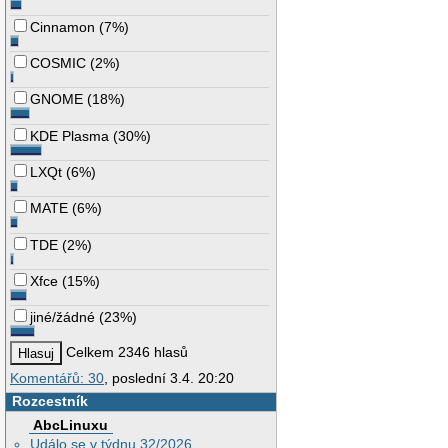
Cinnamon
(
7%
)
COSMIC
(
2%
)
GNOME
(
18%
)
KDE Plasma
(
30%
)
LXQt
(
6%
)
MATE
(
6%
)
TDE
(
2%
)
Xfce
(
15%
)
jiné/žádné
(
23%
)
Celkem 2346 hlasů
Komentářů: 30
, poslední 3.4. 20:20
Rozcestník
AbcLinuxu
Událo se v týdnu 32/2026