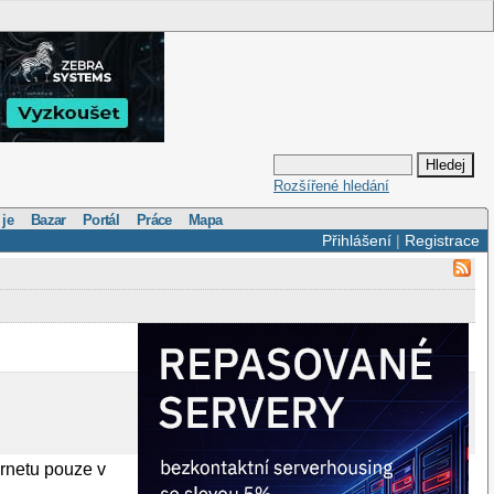
Rozšířené hledání
 je
Bazar
Portál
Práce
Mapa
Přihlášení
|
Registrace
ernetu pouze v