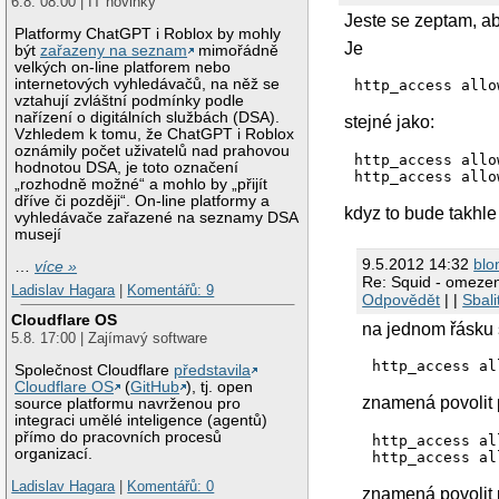
6.8. 08:00 | IT novinky
Jeste se zeptam, ab
Platformy ChatGPT i Roblox by mohly
Je
být
zařazeny na seznam
mimořádně
velkých on-line platforem nebo
internetových vyhledávačů, na něž se
http_access allo
vztahují zvláštní podmínky podle
nařízení o digitálních službách (DSA).
stejné jako:
Vzhledem k tomu, že ChatGPT i Roblox
oznámily počet uživatelů nad prahovou
http_access allo
hodnotou DSA, je toto označení
http_access allo
„rozhodně možné“ a mohlo by „přijít
dříve či později“. On-line platformy a
kdyz to bude takhl
vyhledávače zařazené na seznamy DSA
musejí
9.5.2012 14:32
blo
…
více »
Re: Squid - omezeni
Ladislav Hagara
|
Komentářů: 9
Odpovědět
| |
Sbali
Cloudflare OS
na jednom řásku s
5.8. 17:00 | Zajímavý software
Společnost Cloudflare
představila
Cloudflare OS
(
GitHub
), tj. open
znamená povolit 
source platformu navrženou pro
integraci umělé inteligence (agentů)
přímo do pracovních procesů
http_access al
organizací.
Ladislav Hagara
|
Komentářů: 0
znamená povolit 