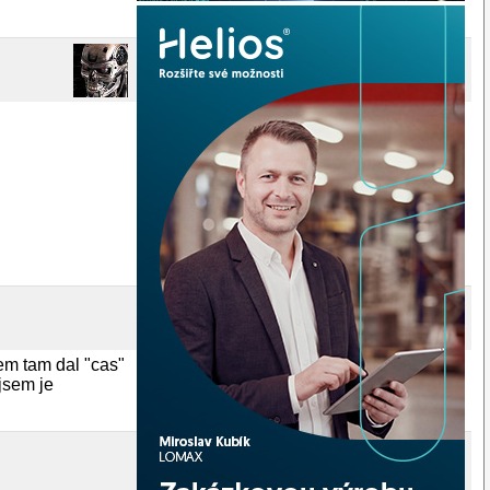
sem tam dal "cas"
jsem je