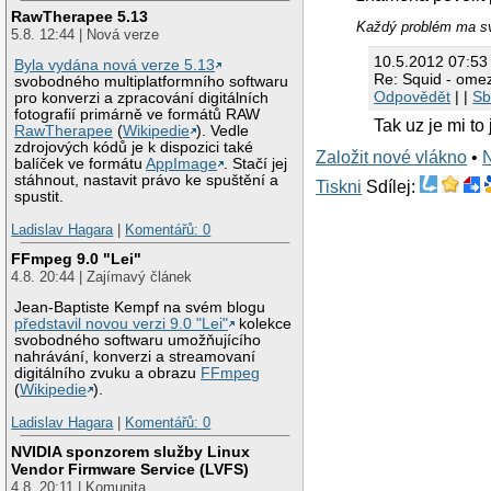
RawTherapee 5.13
Každý problém ma sv
5.8. 12:44 | Nová verze
10.5.2012 07:53
Byla vydána nová verze 5.13
Re: Squid - omez
svobodného multiplatformního softwaru
Odpovědět
| |
Sb
pro konverzi a zpracování digitálních
fotografií primárně ve formátů RAW
Tak uz je mi to
RawTherapee
(
Wikipedie
). Vedle
zdrojových kódů je k dispozici také
Založit nové vlákno
•
balíček ve formátu
AppImage
. Stačí jej
stáhnout, nastavit právo ke spuštění a
Tiskni
Sdílej:
spustit.
Ladislav Hagara
|
Komentářů: 0
FFmpeg 9.0 "Lei"
4.8. 20:44 | Zajímavý článek
Jean-Baptiste Kempf na svém blogu
představil novou verzi 9.0 "Lei"
kolekce
svobodného softwaru umožňujícího
nahrávání, konverzi a streamovaní
digitálního zvuku a obrazu
FFmpeg
(
Wikipedie
).
Ladislav Hagara
|
Komentářů: 0
NVIDIA sponzorem služby Linux
Vendor Firmware Service (LVFS)
4.8. 20:11 | Komunita