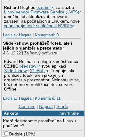
Richard Hughes
oznámil
, že službu
Linux Vendor Firmware Service (LVFS)
umožňující aktualizovat firmware
zařízení na počítačích s Linuxem, nově
sponzoruje také společnost NVIDIA
.
Ladislav Hagara
|
Komentářů: 0
SlideRshow, prohlížeč fotek, ale i
jejich organizér a prezentátor
4.8. 12:22 | Zajímavý software
Edvard Rejthar na blogu zaměstnanců
CZ.NIC
představil
svou aplikaci
SlideRshow
(
GitHub
). Funguje jako
prohlížeč fotek, ale i jako jejich
organizér a prezentátor. Neinstaluje se,
běží přímo v prohlížeči. Bez serveru.
Offline.
Ladislav Hagara
|
Komentářů: 11
Centrum
|
Napsat
|
Starší
Anketa
navrhněte »
Které desktopové prostředí na Linuxu
používáte?
Budgie
(
10%
)