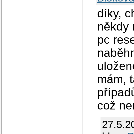
díky, c
někdy 
pc res
naběhn
uložen
mám, t
případ
což ne
27.5.2