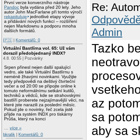
První verze konverzního nástroje
Re: Autom
Pandoc
byla vydána před 20 lety. Jeho
autor John MacFarlane při tomto výročí
Odpovědě
rekapituluje
jednotlivé etapy vývoje
a přidávání nových funkcí – rozšíření
nejen Markdownu a podporu mnoha
Admin
dalších formátů.
|🇵🇸
|
Komentářů: 0
Tazko be
Virtuální Bastlírna vol. 65: Už vám
dorazil předobjednaný INDX?
neotravo
4.8. 00:55 | Pozvánky
Srpen přinesl nejen další spalující
procesov
vedro, ale také Virtuální Bastlírnu s
neméně žhavými novinkami. Využijte
tedy předpovědi na deštivý čtvrteční
vsetkeho
večer a od 20:00 se připojte online k
tomuto neformálnímu setkání kutilů,
techniků a vědců, kde se strahovskými
az potom
bastlíři proberete nejzajímavější věci, na
které jste narazili za poslední měsíc.
Pokud jde o novinky, řeč zcela jistě
sa potom
přijde na systém INDX pro tiskárny
Průša, který na konci
aby sa s
…
více »
bkralik
|
Komentářů: 0