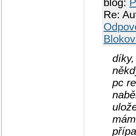
blog:
P
Re: Au
Odpov
Blokov
díky,
někd
pc r
nabě
ulož
mám,
příp