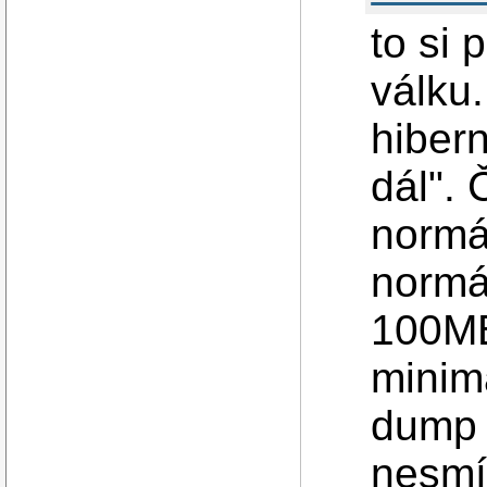
to si 
válku.
hiber
dál". 
normá
normá
100MB
minim
dump 
nesmí