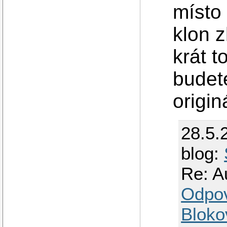
místo
klon z
krát t
budet
origin
28.5.
blog:
Re: A
Odpo
Bloko