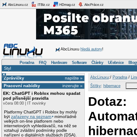
AbcLinuxu.cz
ITBiz.cz
HDmag.cz
AbcPráce.cz
AbcLinuxu
hledá autory
!
Poradna
FAQ
Hardware
Software
Články
Učebnice
Blog
Styl
×
AbcLinuxu
:/
Poradna
/
Lin
Zprávičky
napište »
Pracovní nabídky
inzerujte »
Štítky
:
hibernace
EK: ChatGPT i Roblox mohou spadat
Dotaz:
pod přísnější pravidla
včera 08:00 | IT novinky
Automat
Platformy ChatGPT i Roblox by mohly
být
zařazeny na seznam
mimořádně
velkých on-line platforem nebo
internetových vyhledávačů, na něž se
hiberna
vztahují zvláštní podmínky podle
nařízení o digitálních službách (DSA).