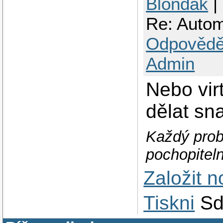
Blondak
|
Re: Autom
Odpovědě
Admin
Nebo vir
dělat sn
Každý prob
pochopitel
Založit 
Tiskni
Sd