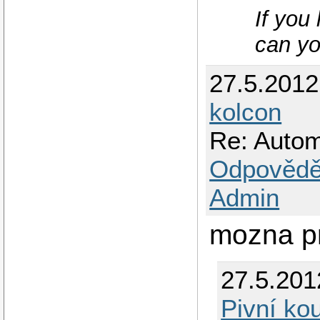
If you
can yo
27.5.201
kolcon
Re: Autom
Odpovědě
Admin
mozna pr
27.5.201
Pivní ko