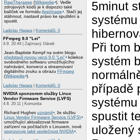
5minut s
RawTherapee
(
Wikipedie
). Vedle
zdrojových kódů je k dispozici také
balíček ve formátu
AppImage
. Stačí jej
systému
stáhnout, nastavit právo ke spuštění a
spustit.
hibernov
Ladislav Hagara
|
Komentářů: 0
FFmpeg 9.0 "Lei"
Při tom 
4.8. 20:44 | Zajímavý článek
Jean-Baptiste Kempf na svém blogu
systém b
představil novou verzi 9.0 "Lei"
kolekce
svobodného softwaru umožňujícího
nahrávání, konverzi a streamovaní
normálně
digitálního zvuku a obrazu
FFmpeg
(
Wikipedie
).
případě
Ladislav Hagara
|
Komentářů: 0
NVIDIA sponzorem služby Linux
systému
Vendor Firmware Service (LVFS)
4.8. 20:11 | Komunita
spustit t
Richard Hughes
oznámil
, že službu
Linux Vendor Firmware Service (LVFS)
umožňující aktualizovat firmware
uložený 
zařízení na počítačích s Linuxem, nově
sponzoruje také společnost NVIDIA
.