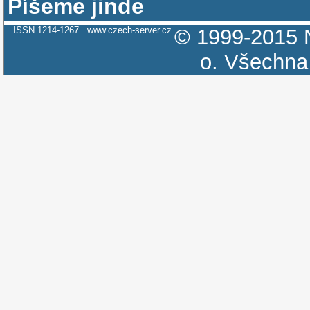
Píšeme jinde
ISSN 1214-1267
www.czech-server.cz
© 1999-2015
o.
Všechna 