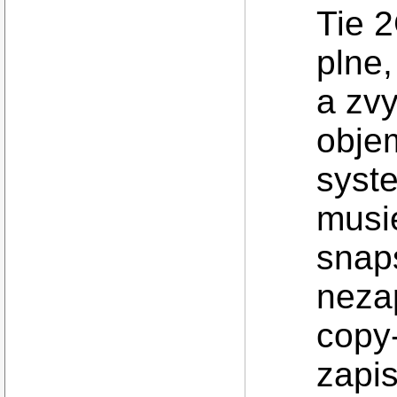
Tie 
plne,
a zv
obje
syst
musi
snaps
nezap
copy-
zapis