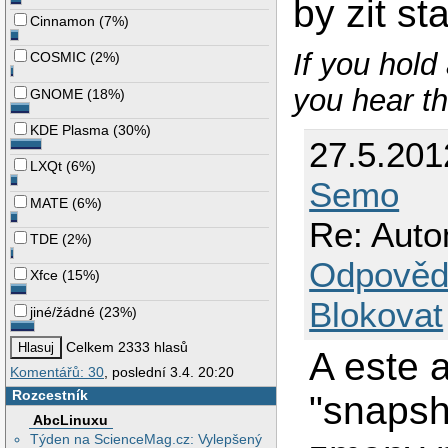
by zit st
Cinnamon
(
7%
)
If you hold
COSMIC
(
2%
)
you hear t
GNOME
(
18%
)
KDE Plasma
(
30%
)
27.5.201
LXQt
(
6%
)
Semo
MATE
(
6%
)
Re: Auto
TDE
(
2%
)
Odpověd
Xfce
(
15%
)
Blokovat
jiné/žádné
(
23%
)
Celkem 2333 hlasů
A este 
Komentářů: 30
, poslední 3.4. 20:20
Rozcestník
"snapsh
AbcLinuxu
Týden na ScienceMag.cz: Vylepšený