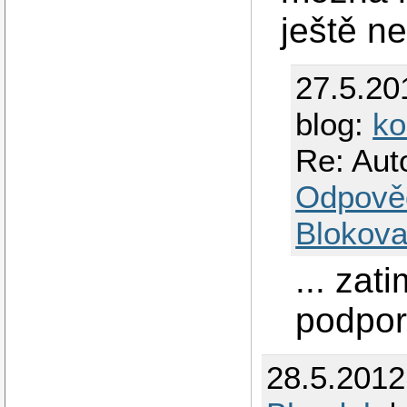
ještě n
27.5.20
blog:
ko
Re: Aut
Odpově
Blokova
... zat
podpor
28.5.201