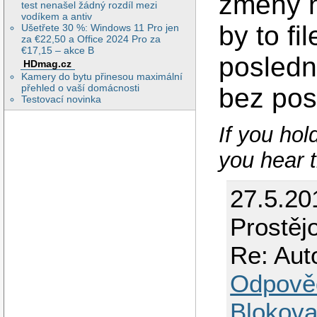
zmeny n
test nenašel žádný rozdíl mezi
vodíkem a antiv
by to fi
Ušetřete 30 %: Windows 11 Pro jen
za €22,50 a Office 2024 Pro za
€17,15 – akce B
posledn
HDmag.cz
Kamery do bytu přinesou maximální
přehled o vaší domácnosti
bez pos
Testovací novinka
If you hol
you hear 
27.5.20
Prostěj
Re: Aut
Odpově
Blokova