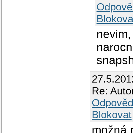
Odpově
Blokova
nevim,
narocne
snapsho
27.5.201
Re: Auto
Odpověd
Blokovat
možná 