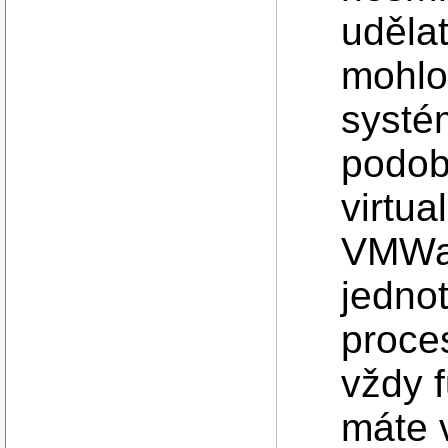
uděla
mohlo 
systé
podob
virtua
VMWar
jednot
proces
vždy f
máte v