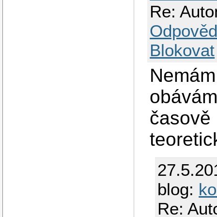
Re: Auto
Odpověd
Blokovat
Nemám p
obávám 
časově 
teoretic
27.5.20
blog:
ko
Re: Aut