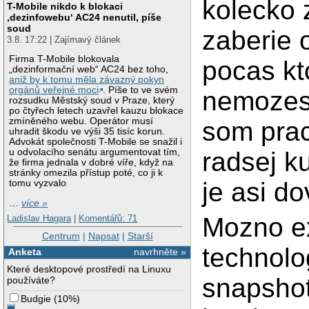
kolecko 
T-Mobile nikdo k blokaci
‚dezinfowebu‘ AC24 nenutil, píše
soud
zaberie
3.8. 17:22 | Zajímavý článek
Firma T-Mobile blokovala
pocas kt
„dezinformační web“ AC24 bez toho,
aniž by k tomu měla závazný pokyn
orgánů veřejné moci
. Píše to ve svém
nemozes 
rozsudku Městský soud v Praze, který
po čtyřech letech uzavřel kauzu blokace
zmíněného webu. Operátor musí
som prac
uhradit škodu ve výši 35 tisíc korun.
Advokát společnosti T-Mobile se snažil i
radsej k
u odvolacího senátu argumentovat tím,
že firma jednala v dobré víře, když na
stránky omezila přístup poté, co ji k
je asi d
tomu vyzvalo
…
více »
Mozno ex
Ladislav Hagara
|
Komentářů: 71
Centrum
|
Napsat
|
Starší
technolo
Anketa
navrhněte »
Které desktopové prostředí na Linuxu
snapshot
používáte?
Budgie
(
10%
)