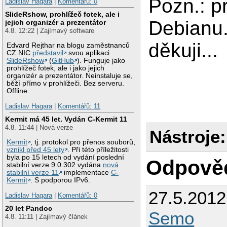
Pozn.: pr
Ladislav Hagara
|
Komentářů: 0
SlideRshow, prohlížeč fotek, ale i
Debianu.
jejich organizér a prezentátor
4.8. 12:22 | Zajímavý software
děkuji...
Edvard Rejthar na blogu zaměstnanců
CZ.NIC
představil
svou aplikaci
SlideRshow
(
GitHub
). Funguje jako
prohlížeč fotek, ale i jako jejich
organizér a prezentátor. Neinstaluje se,
běží přímo v prohlížeči. Bez serveru.
Offline.
Ladislav Hagara
|
Komentářů: 11
Kermit má 45 let. Vydán C-Kermit 11
4.8. 11:44 | Nová verze
Nástroje:
Kermit
, tj. protokol pro přenos souborů,
vznikl před 45 lety
. Při této příležitosti
byla po 15 letech od vydání poslední
Odpově
stabilní verze 9.0.302 vydána
nová
stabilní verze 11
implementace
C-
Kermit
. S podporou IPv6.
27.5.201
Ladislav Hagara
|
Komentářů: 0
20 let Pandoc
Semo
4.8. 11:11 | Zajímavý článek