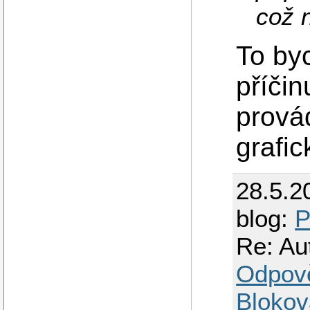
což 
To byc
příčin
prová
grafi
28.5.2
blog:
P
Re: Au
Odpov
Blokov