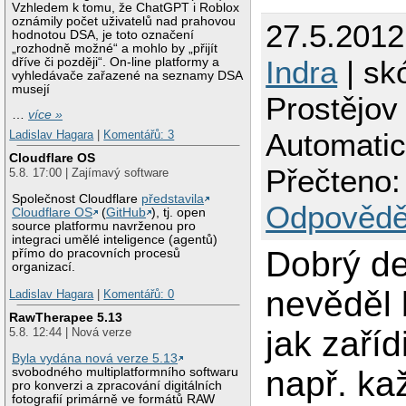
Vzhledem k tomu, že ChatGPT i Roblox
oznámily počet uživatelů nad prahovou
27.5.201
hodnotou DSA, je toto označení
„rozhodně možné“ a mohlo by „přijít
Indra
| skó
dříve či později“. On-line platformy a
vyhledávače zařazené na seznamy DSA
musejí
Prostějov
…
více »
Automatic
Ladislav Hagara
|
Komentářů: 3
Cloudflare OS
Přečteno:
5.8. 17:00 | Zajímavý software
Společnost Cloudflare
představila
Odpovědě
Cloudflare OS
(
GitHub
), tj. open
source platformu navrženou pro
integraci umělé inteligence (agentů)
Dobrý de
přímo do pracovních procesů
organizací.
nevěděl
Ladislav Hagara
|
Komentářů: 0
RawTherapee 5.13
jak zaříd
5.8. 12:44 | Nová verze
Byla vydána nová verze 5.13
např. ka
svobodného multiplatformního softwaru
pro konverzi a zpracování digitálních
fotografií primárně ve formátů RAW