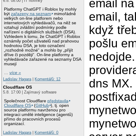
email na 
6.8. 08:00 | IT novinky
Platformy ChatGPT i Roblox by mohly
email, ta
být
zařazeny na seznam
mimořádně
velkých on-line platforem nebo
internetových vyhledávačů, na něž se
když tře
vztahují zvláštní podmínky podle
nařízení o digitálních službách (DSA).
Vzhledem k tomu, že ChatGPT i Roblox
pošlu ema
oznámily počet uživatelů nad prahovou
hodnotou DSA, je toto označení
„rozhodně možné“ a mohlo by „přijít
nedojde.
dříve či později“. On-line platformy a
vyhledávače zařazené na seznamy DSA
musejí
provide
…
více »
Ladislav Hagara
|
Komentářů: 12
dns MX.
Cloudflare OS
5.8. 17:00 | Zajímavý software
postfixa
Společnost Cloudflare
představila
Cloudflare OS
(
GitHub
), tj. open
mynetwo
source platformu navrženou pro
integraci umělé inteligence (agentů)
přímo do pracovních procesů
mynetwor
organizací.
Ladislav Hagara
|
Komentářů: 0