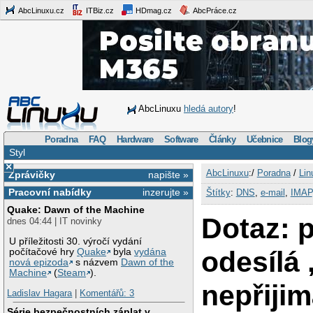
AbcLinuxu.cz
ITBiz.cz
HDmag.cz
AbcPráce.cz
AbcLinuxu
hledá autory
!
Poradna
FAQ
Hardware
Software
Články
Učebnice
Blog
Styl
×
AbcLinuxu
:/
Poradna
/
Lin
Zprávičky
napište »
Pracovní nabídky
inzerujte »
Štítky
:
DNS
,
e-mail
,
IMAP
Quake: Dawn of the Machine
Dotaz: p
dnes 04:44 | IT novinky
U příležitosti 30. výročí vydání
odesílá 
počítačové hry
Quake
byla
vydána
nová epizoda
s názvem
Dawn of the
Machine
(
Steam
).
nepřijim
Ladislav Hagara
|
Komentářů: 3
Série bezpečnostních záplat v