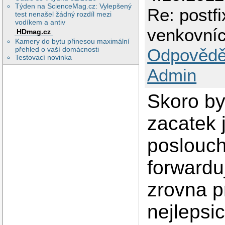
Týden na ScienceMag.cz: Vylepšený
Re: postfi
test nenašel žádný rozdíl mezi
vodíkem a antiv
venkovníc
HDmag.cz
Kamery do bytu přinesou maximální
Odpovědě
přehled o vaší domácnosti
Testovací novinka
Admin
Skoro by
zacatek j
poslouch
forwardu
zrovna p
nejlepsi