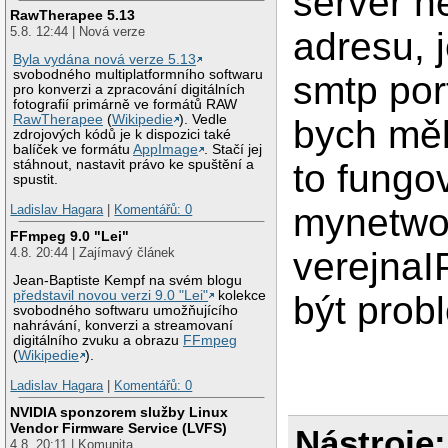
server n
RawTherapee 5.13
5.8. 12:44 | Nová verze
adresu, 
Byla vydána nová verze 5.13
svobodného multiplatformního softwaru
smtp por
pro konverzi a zpracování digitálních
fotografií primárně ve formátů RAW
RawTherapee
(
Wikipedie
). Vedle
bych měl
zdrojových kódů je k dispozici také
balíček ve formátu
AppImage
. Stačí jej
to fungo
stáhnout, nastavit právo ke spuštění a
spustit.
mynetwor
Ladislav Hagara
|
Komentářů: 0
FFmpeg 9.0 "Lei"
4.8. 20:44 | Zajímavý článek
verejnaI
Jean-Baptiste Kempf na svém blogu
představil novou verzi 9.0 "Lei"
kolekce
být prob
svobodného softwaru umožňujícího
nahrávání, konverzi a streamovaní
digitálního zvuku a obrazu
FFmpeg
(
Wikipedie
).
Ladislav Hagara
|
Komentářů: 0
NVIDIA sponzorem služby Linux
Vendor Firmware Service (LVFS)
Nástroje:
4.8. 20:11 | Komunita