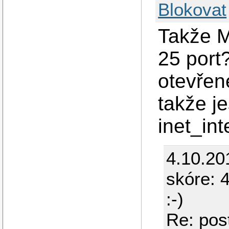
Blokovat
Takže M
25 port
otevřen
takže j
inet_int
4.10.20
skóre: 4
:-)
Re: post