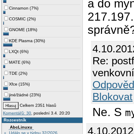
a do my
Cinnamon
(
7%
)
217.197.
COSMIC
(
2%
)
správně
GNOME
(
18%
)
KDE Plasma
(
30%
)
4.10.201
LXQt
(
6%
)
Re: postf
MATE
(
6%
)
venkovní
TDE
(
2%
)
Odpověd
Xfce
(
15%
)
Blokovat
jiné/žádné
(
23%
)
Celkem 2351 hlasů
Ne. S
m
Komentářů: 30
, poslední 3.4. 20:20
Rozcestník
AbcLinuxu
4.10.201
Událo se v týdnu 32/2026