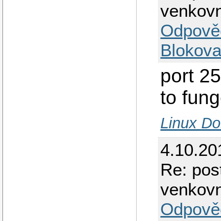
venkovn
Odpově
Blokova
port 25
to fun
Linux Do
4.10.20
Re: post
venkovn
Odpově