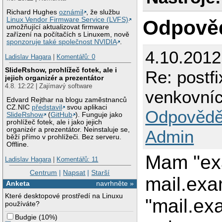
Richard Hughes
oznámil
, že službu
Linux Vendor Firmware Service (LVFS)
Odpově
umožňující aktualizovat firmware
zařízení na počítačích s Linuxem, nově
sponzoruje také společnost NVIDIA
.
4.10.2012
Ladislav Hagara
|
Komentářů: 0
SlideRshow, prohlížeč fotek, ale i
Re: postfi
jejich organizér a prezentátor
4.8. 12:22 | Zajímavý software
venkovníc
Edvard Rejthar na blogu zaměstnanců
CZ.NIC
představil
svou aplikaci
Odpovědě
SlideRshow
(
GitHub
). Funguje jako
prohlížeč fotek, ale i jako jejich
organizér a prezentátor. Neinstaluje se,
Admin
běží přímo v prohlížeči. Bez serveru.
Offline.
Mam "ex
Ladislav Hagara
|
Komentářů: 11
Centrum
|
Napsat
|
Starší
mail.exa
Anketa
navrhněte »
Které desktopové prostředí na Linuxu
"mail.ex
používáte?
Budgie
(
10%
)