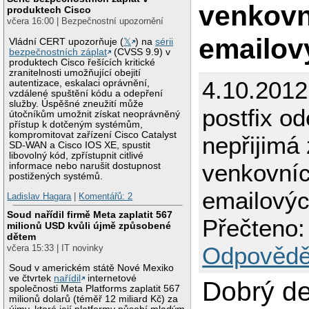
venkovn
produktech Cisco
včera 16:00 | Bezpečnostní upozornění
emailov
Vládní CERT upozorňuje (
𝕏
) na
sérii
bezpečnostních záplat
(CVSS 9.9) v
produktech Cisco řešících kritické
zranitelnosti umožňující obejití
4.10.2012
autentizace, eskalaci oprávnění,
vzdálené spuštění kódu a odepření
služby. Úspěšné zneužití může
postfix od
útočníkům umožnit získat neoprávněný
přístup k dotčeným systémům,
kompromitovat zařízení Cisco Catalyst
nepřijimá 
SD-WAN a Cisco IOS XE, spustit
libovolný kód, zpřístupnit citlivé
venkovní
informace nebo narušit dostupnost
postižených systémů.
emailovýc
Ladislav Hagara
|
Komentářů: 2
Soud nařídil firmě Meta zaplatit 567
Přečteno:
milionů USD kvůli újmě způsobené
dětem
Odpovědě
včera 15:33 | IT novinky
Soud v americkém státě Nové Mexiko
ve čtvrtek
nařídil
internetové
Dobrý de
společnosti Meta Platforms zaplatit 567
milionů dolarů (téměř 12 miliard Kč) za