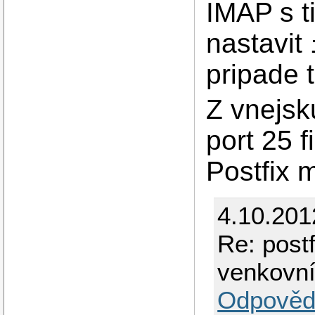
IMAP s t
nastavit
pripade 
Z vnejsku
port 25 f
Postfix m
4.10.201
Re: postf
venkovní
Odpověd