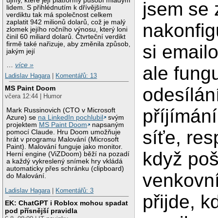
újmy, které její platformy působí mladým
jsem se 
lidem. S přihlédnutím k dřívějšímu
verdiktu tak má společnost celkem
zaplatit 942 milionů dolarů, což je malý
nakonfig
zlomek jejího ročního výnosu, který loni
činil 60 miliard dolarů. Čtvrteční verdikt
firmě také nařizuje, aby změnila způsob,
si emailo
jakým její
…
více »
ale fung
Ladislav Hagara
|
Komentářů: 13
odesílán
MS Paint Doom
včera 12:44 | Humor
příjímání
Mark Russinovich (CTO v Microsoft
Azure) se
na LinkedIn pochlubil
svým
projektem
MS Paint Doom
napsaným
síťe, res
pomocí Claude. Hru Doom umožňuje
hrát v programu Malování (Microsoft
Paint). Malování funguje jako monitor.
když poš
Herní engine (ViZDoom) běží na pozadí
a každý vykreslený snímek hry vkládá
automaticky přes schránku (clipboard)
venkovní
do Malování.
Ladislav Hagara
|
Komentářů: 3
přijde, k
EK: ChatGPT i Roblox mohou spadat
pod přísnější pravidla