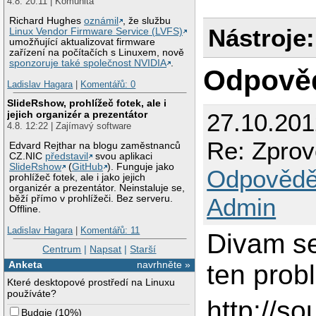
4.8. 20:11 | Komunita
Richard Hughes
oznámil
, že službu
Nástroje:
Linux Vendor Firmware Service (LVFS)
umožňující aktualizovat firmware
zařízení na počítačích s Linuxem, nově
sponzoruje také společnost NVIDIA
.
Odpově
Ladislav Hagara
|
Komentářů: 0
SlideRshow, prohlížeč fotek, ale i
jejich organizér a prezentátor
27.10.201
4.8. 12:22 | Zajímavý software
Re: Zprov
Edvard Rejthar na blogu zaměstnanců
CZ.NIC
představil
svou aplikaci
SlideRshow
(
GitHub
). Funguje jako
Odpovědě
prohlížeč fotek, ale i jako jejich
organizér a prezentátor. Neinstaluje se,
Admin
běží přímo v prohlížeči. Bez serveru.
Offline.
Ladislav Hagara
|
Komentářů: 11
Divam se
Centrum
|
Napsat
|
Starší
Anketa
navrhněte »
ten prob
Které desktopové prostředí na Linuxu
používáte?
http://s
Budgie
(
10%
)