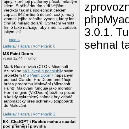
újmy, které její platformy působí mladým
zprovoz
lidem. S přihlédnutím k dřívějšímu
verdiktu tak má společnost celkem
zaplatit 942 milionů dolarů, což je malý
phpMyad
zlomek jejího ročního výnosu, který loni
činil 60 miliard dolarů. Čtvrteční verdikt
firmě také nařizuje, aby změnila způsob,
3.0.1. T
jakým její
…
více »
sehnal t
Ladislav Hagara
|
Komentářů: 8
MS Paint Doom
včera 12:44 | Humor
Mark Russinovich (CTO v Microsoft
Azure) se
na LinkedIn pochlubil
svým
projektem
MS Paint Doom
napsaným
pomocí Claude. Hru Doom umožňuje
hrát v programu Malování (Microsoft
Paint). Malování funguje jako monitor.
Herní engine (ViZDoom) běží na pozadí
a každý vykreslený snímek hry vkládá
automaticky přes schránku (clipboard)
do Malování.
Ladislav Hagara
|
Komentářů: 2
EK: ChatGPT i Roblox mohou spadat
pod přísnější pravidla