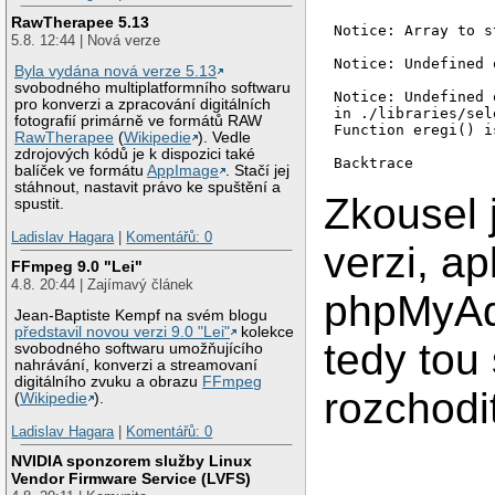
RawTherapee 5.13
Notice: Array to s
5.8. 12:44 | Nová verze
Notice: Undefined 
Byla vydána nová verze 5.13
svobodného multiplatformního softwaru
Notice: Undefined 
pro konverzi a zpracování digitálních
in ./libraries/sel
fotografií primárně ve formátů RAW
Function eregi() i
RawTherapee
(
Wikipedie
). Vedle
zdrojových kódů je k dispozici také
Backtrace

balíček ve formátu
AppImage
. Stačí jej
stáhnout, nastavit právo ke spuštění a
./libraries/select
Zkousel 
spustit.
Notice: Undefined 
Ladislav Hagara
|
Komentářů: 0
Notice: Undefined 
verzi, ap
)

FFmpeg 9.0 "Lei"
./libraries/select
4.8. 20:44 | Zajímavý článek
phpMyAdm
string en-us,

integer 1,

Jean-Baptiste Kempf na svém blogu
)

představil novou verzi 9.0 "Lei"
kolekce
tedy tou 
./libraries/select
svobodného softwaru umožňujícího
./libraries/common
nahrávání, konverzi a streamovaní
digitálního zvuku a obrazu
FFmpeg
rozchodi
(
Wikipedie
).
Ladislav Hagara
|
Komentářů: 0
NVIDIA sponzorem služby Linux
Vendor Firmware Service (LVFS)