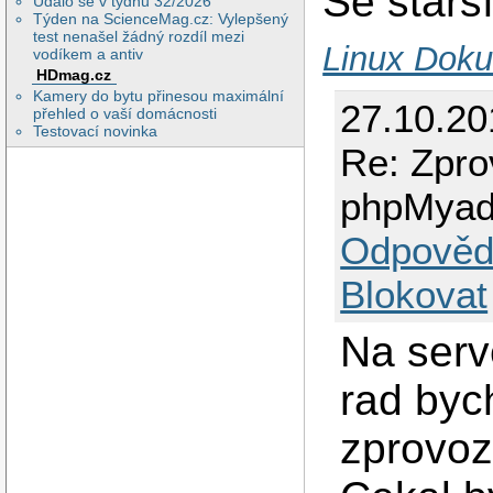
Se starší
Událo se v týdnu 32/2026
Týden na ScienceMag.cz: Vylepšený
test nenašel žádný rozdíl mezi
Linux Doku
vodíkem a antiv
HDmag.cz
Kamery do bytu přinesou maximální
27.10.20
přehled o vaší domácnosti
Testovací novinka
Re: Zpro
phpMyad
Odpověd
Blokovat
Na serv
rad byc
zprovoz