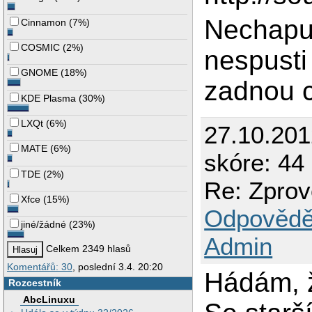
Nechapu
Cinnamon
(
7%
)
COSMIC
(
2%
)
nespusti
GNOME
(
18%
)
zadnou c
KDE Plasma
(
30%
)
LXQt
(
6%
)
27.10.20
MATE
(
6%
)
skóre: 44 
TDE
(
2%
)
Re: Zprov
Xfce
(
15%
)
Odpovědě
jiné/žádné
(
23%
)
Admin
Celkem 2349 hlasů
Komentářů: 30
, poslední 3.4. 20:20
Hádám, ž
Rozcestník
AbcLinuxu