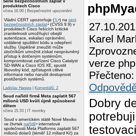
Série bezpečnostních záplat v
phpMya
produktech Cisco
včera 16:00 | Bezpečnostní upozornění
Vládní CERT upozorňuje (
𝕏
) na
sérii
27.10.201
bezpečnostních záplat
(CVSS 9.9) v
produktech Cisco řešících kritické
zranitelnosti umožňující obejití
Karel Mar
autentizace, eskalaci oprávnění,
vzdálené spuštění kódu a odepření
služby. Úspěšné zneužití může
Zprovozne
útočníkům umožnit získat neoprávněný
přístup k dotčeným systémům,
verze ph
kompromitovat zařízení Cisco Catalyst
SD-WAN a Cisco IOS XE, spustit
libovolný kód, zpřístupnit citlivé
Přečteno:
informace nebo narušit dostupnost
postižených systémů.
Odpovědě
Ladislav Hagara
|
Komentářů: 2
Soud nařídil firmě Meta zaplatit 567
Dobry de
milionů USD kvůli újmě způsobené
dětem
včera 15:33 | IT novinky
potrebuj
Soud v americkém státě Nové Mexiko
ve čtvrtek
nařídil
internetové
testovac
společnosti Meta Platforms zaplatit 567
milionů dolarů (téměř 12 miliard Kč) za