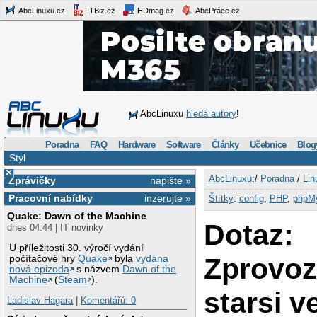
AbcLinuxu.cz
ITBiz.cz
HDmag.cz
AbcPráce.cz
AbcLinuxu
hledá autory
!
Poradna
FAQ
Hardware
Software
Články
Učebnice
Blog
Styl
×
AbcLinuxu
:/
Poradna
/
Lin
Zprávičky
napište »
Pracovní nabídky
inzerujte »
Štítky
:
config
,
PHP
,
phpM
Quake: Dawn of the Machine
Dotaz:
dnes 04:44 | IT novinky
U příležitosti 30. výročí vydání
Zprovoz
počítačové hry
Quake
byla
vydána
nová epizoda
s názvem
Dawn of the
Machine
(
Steam
).
starsi v
Ladislav Hagara
|
Komentářů: 0