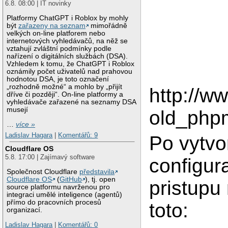
6.8. 08:00 | IT novinky
Platformy ChatGPT i Roblox by mohly
být
zařazeny na seznam
mimořádně
velkých on-line platforem nebo
internetových vyhledávačů, na něž se
vztahují zvláštní podmínky podle
nařízení o digitálních službách (DSA).
Vzhledem k tomu, že ChatGPT i Roblox
oznámily počet uživatelů nad prahovou
hodnotou DSA, je toto označení
„rozhodně možné“ a mohlo by „přijít
http://
dříve či později“. On-line platformy a
vyhledávače zařazené na seznamy DSA
musejí
old_php
…
více »
Ladislav Hagara
|
Komentářů: 9
Po vytvo
Cloudflare OS
5.8. 17:00 | Zajímavý software
configur
Společnost Cloudflare
představila
Cloudflare OS
(
GitHub
), tj. open
pristupu
source platformu navrženou pro
integraci umělé inteligence (agentů)
přímo do pracovních procesů
toto:
organizací.
Ladislav Hagara
|
Komentářů: 0