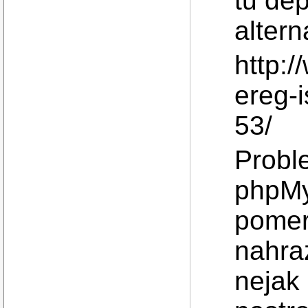
tu dep
altern
http:
ereg-i
53/
Proble
phpMy
pomern
nahraz
nejak