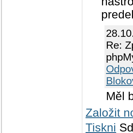
nastr
prede
28.10
Re: Z
phpM
Odpo
Bloko
Měl b
Založit 
Tiskni
Sd