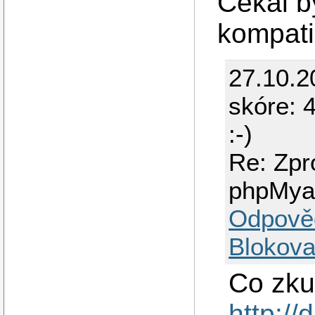
Cekal b
kompatib
27.10.2
skóre: 4
:-)
Re: Zpr
phpMya
Odpově
Blokova
Co zku
http:/