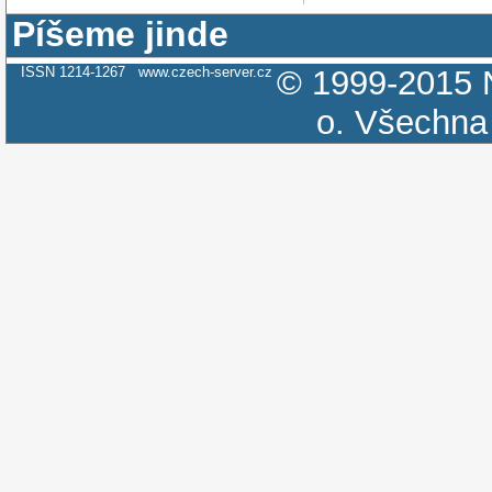
Píšeme jinde
ISSN 1214-1267
www.czech-server.cz
© 1999-2015
o.
Všechna 