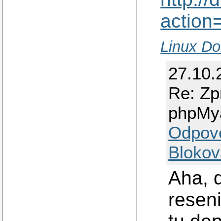
action
Linux Do
27.10.
Re: Zp
phpMy
Odpov
Blokov
Aha, d
resen