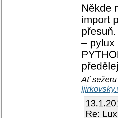
Někde n
import 
přesuň.
– pylux
PYTHON
předěle
Ať sežeru 
ljirkovsk
13.1.201
Re: Lux