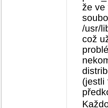
že ve
soubo
/usr/l
což u
probl
nekom
distri
(jestl
předk
Každo