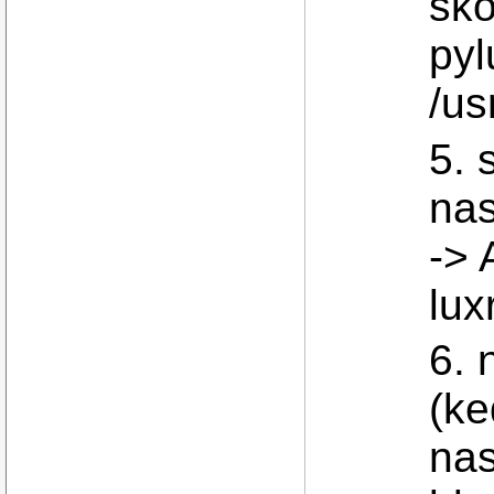
sko
pyl
/us
5. 
nas
-> 
lux
6. 
(ke
nas