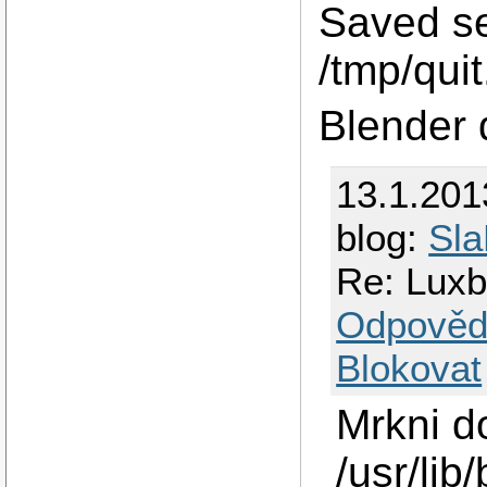
Saved se
/tmp/qui
Blender 
13.1.201
blog:
Sla
Re: Luxb
Odpověd
Blokovat
Mrkni d
/usr/lib