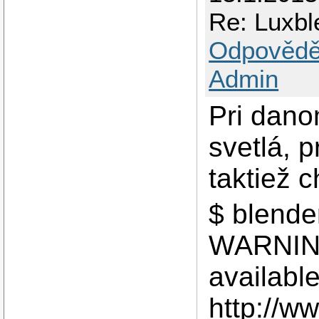
Re: Luxbl
Odpovědě
Admin
Pri dano
svetlá, p
taktiež 
$ blende
WARNING
available
http://ww