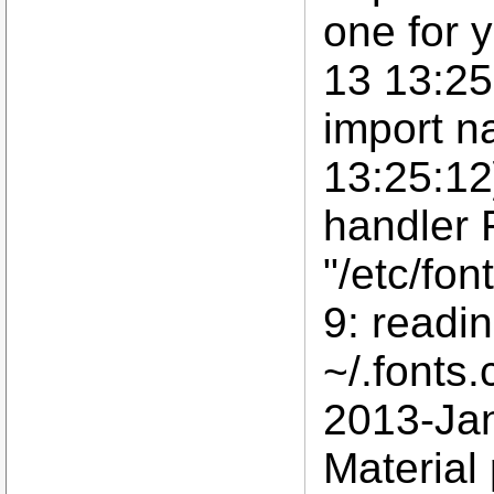
one for 
13 13:25
import n
13:25:12
handler 
"/etc/fon
9: readi
~/.fonts.
2013-Ja
Material