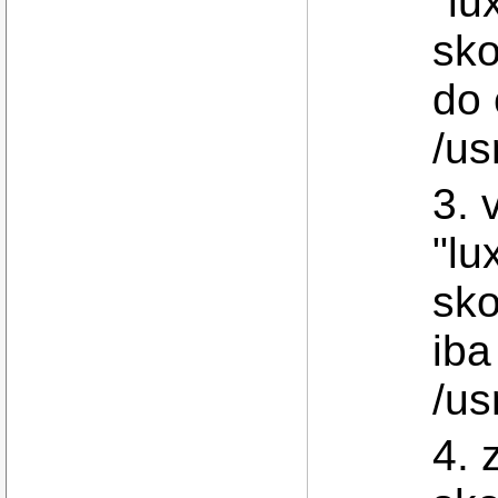
"lu
sko
do 
/us
3. 
"lu
sko
iba
/us
4. 