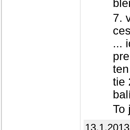
ble
7. 
ces
...
pre
ten
tie
bal
To 
13.1.2013 