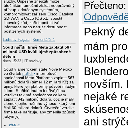
služby. Úspěšné zneužití může
Přečteno:
útočníkům umožnit získat neoprávněný
přístup k dotčeným systémům,
Odpovědě
kompromitovat zařízení Cisco Catalyst
SD-WAN a Cisco IOS XE, spustit
libovolný kód, zpřístupnit citlivé
informace nebo narušit dostupnost
Pekný d
postižených systémů.
Ladislav Hagara
|
Komentářů: 1
mám pro
Soud nařídil firmě Meta zaplatit 567
milionů USD kvůli újmě způsobené
luxblen
dětem
dnes 15:33 | IT novinky
Blender
Soud v americkém státě Nové Mexiko
ve čtvrtek
nařídil
internetové
společnosti Meta Platforms zaplatit 567
novším. 
milionů dolarů (téměř 12 miliard Kč) za
újmy, které její platformy působí mladým
lidem. S přihlédnutím k dřívějšímu
nejaké r
verdiktu tak má společnost celkem
zaplatit 942 milionů dolarů, což je malý
zlomek jejího ročního výnosu, který loni
skúsenos
činil 60 miliard dolarů. Čtvrteční verdikt
firmě také nařizuje, aby změnila způsob,
jakým její
ani strý
…
více »