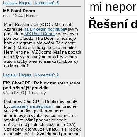
mi nepor
Ladislav Hagara
|
Komentářů: 5
MS Paint Doom
dnes 12:44 | Humor
Řešení 
Mark Russinovich (CTO v Microsoft
Azure) se
na LinkedIn pochlubil
svým
projektem
MS Paint Doom
napsaným
pomocí Claude. Hru Doom umožňuje
hrát v programu Malování (Microsoft
Paint). Malování funguje jako monitor.
Herní engine (ViZDoom) běží na pozadí
a každý vykreslený snímek hry vkládá
automaticky přes schránku (clipboard)
do Malování.
Ladislav Hagara
|
Komentářů: 2
EK: ChatGPT i Roblox mohou spadat
pod přísnější pravidla
včera 08:00 | IT novinky
Platformy ChatGPT i Roblox by mohly
být
zařazeny na seznam
mimořádně
velkých on-line platforem nebo
internetových vyhledávačů, na něž se
vztahují zvláštní podmínky podle
nařízení o digitálních službách (DSA).
Vzhledem k tomu, že ChatGPT i Roblox
oznámily počet uživatelů nad prahovou