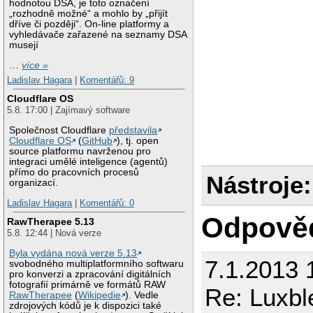
hodnotou DSA, je toto označení
„rozhodně možné“ a mohlo by „přijít
dříve či později“. On-line platformy a
vyhledávače zařazené na seznamy DSA
musejí
…
více »
Ladislav Hagara
|
Komentářů: 9
Cloudflare OS
5.8. 17:00 | Zajímavý software
Společnost Cloudflare
představila
Cloudflare OS
(
GitHub
), tj. open
source platformu navrženou pro
integraci umělé inteligence (agentů)
přímo do pracovních procesů
Nástroje:
organizací.
Ladislav Hagara
|
Komentářů: 0
Odpově
RawTherapee 5.13
5.8. 12:44 | Nová verze
Byla vydána nová verze 5.13
7.1.2013 
svobodného multiplatformního softwaru
pro konverzi a zpracování digitálních
fotografií primárně ve formátů RAW
Re: Luxbl
RawTherapee
(
Wikipedie
). Vedle
zdrojových kódů je k dispozici také