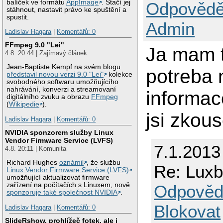
balíček ve formátu
AppImage
. Stačí jej
Odpovědě
stáhnout, nastavit právo ke spuštění a
spustit.
Admin
Ladislav Hagara
|
Komentářů: 0
FFmpeg 9.0 "Lei"
Ja mam t
4.8. 20:44 | Zajímavý článek
Jean-Baptiste Kempf na svém blogu
potreba 
představil novou verzi 9.0 "Lei"
kolekce
svobodného softwaru umožňujícího
nahrávání, konverzi a streamovaní
informace
digitálního zvuku a obrazu
FFmpeg
(
Wikipedie
).
jsi zkous
Ladislav Hagara
|
Komentářů: 0
NVIDIA sponzorem služby Linux
Vendor Firmware Service (LVFS)
7.1.2013 
4.8. 20:11 | Komunita
Richard Hughes
oznámil
, že službu
Re: Luxb
Linux Vendor Firmware Service (LVFS)
umožňující aktualizovat firmware
zařízení na počítačích s Linuxem, nově
Odpověd
sponzoruje také společnost NVIDIA
.
Blokovat
Ladislav Hagara
|
Komentářů: 0
SlideRshow, prohlížeč fotek, ale i