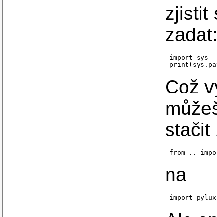
zjisti
zadat
import sys

print(sys.pa
Což v
můžeš
stačit
from .. impo
na
import pylux