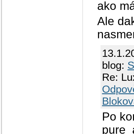
ako má
Ale da
nasmer
13.1.2
blog:
S
Re: Lu
Odpov
Blokov
Po ko
pure_