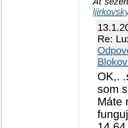
Ať sežeru
ljirkovs
13.1.20
Re: Lu
Odpov
Blokov
OK,. 
som si
Máte n
fungu
14 64 