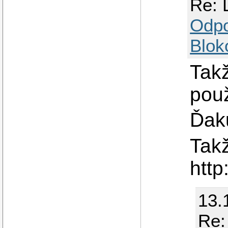
Re: 
Odp
Blok
Takž
použ
Ďak
Takž
http
13.
Re: