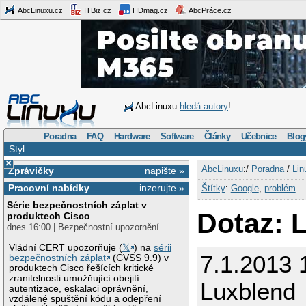
AbcLinuxu.cz
ITBiz.cz
HDmag.cz
AbcPráce.cz
AbcLinuxu
hledá autory
!
Poradna
FAQ
Hardware
Software
Články
Učebnice
Blog
Styl
×
AbcLinuxu
:/
Poradna
/
Lin
Zprávičky
napište »
Pracovní nabídky
inzerujte »
Štítky
:
Google
,
problém
Série bezpečnostních záplat v
Dotaz: 
produktech Cisco
dnes 16:00 | Bezpečnostní upozornění
Vládní CERT upozorňuje (
𝕏
) na
sérii
7.1.2013 1
bezpečnostních záplat
(CVSS 9.9) v
produktech Cisco řešících kritické
zranitelnosti umožňující obejití
Luxblend
autentizace, eskalaci oprávnění,
vzdálené spuštění kódu a odepření