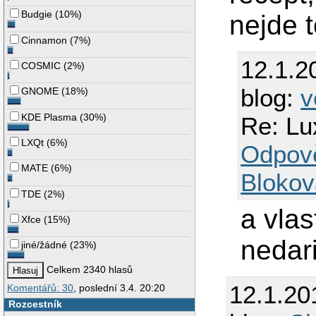
Budgie
(
10%
)
nejde 
Cinnamon
(
7%
)
12.1.2
COSMIC
(
2%
)
blog:
v
GNOME
(
18%
)
KDE Plasma
(
30%
)
Re: Lu
LXQt
(
6%
)
Odpov
MATE
(
6%
)
Blokov
TDE
(
2%
)
a vla
Xfce
(
15%
)
nedar
jiné/žádné
(
23%
)
Celkem 2340 hlasů
12.1.20
Komentářů: 30
, poslední 3.4. 20:20
Rozcestník