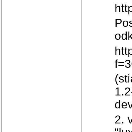
htt
Pos
odk
htt
f=
(st
1.2
dev
2. 