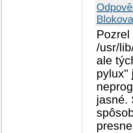
Odpově
Blokova
Pozrel
/usr/li
ale tý
pylux"
neprog
jasné.
spôsob
presne