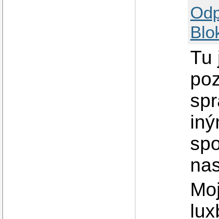
Odp
Blo
Tu 
poz
spr
iný
spo
nas
Moj
lux