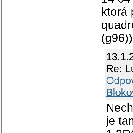
ktorá 
quadr
(g96))
13.1.
Re: L
Odpo
Bloko
Nech
je t