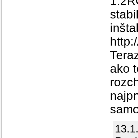
1.2R
stabi
inšta
http
Tera
ako t
rozch
najpr
samot
13.1