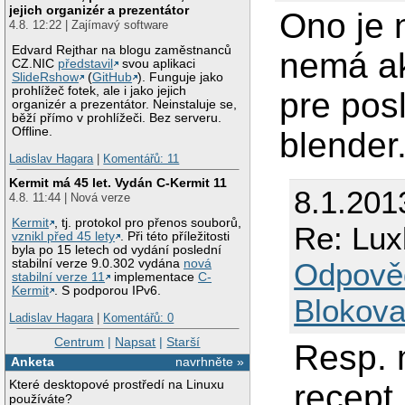
jejich organizér a prezentátor
Ono je 
4.8. 12:22 | Zajímavý software
Edvard Rejthar na blogu zaměstnanců
nemá ak
CZ.NIC
představil
svou aplikaci
SlideRshow
(
GitHub
). Funguje jako
prohlížeč fotek, ale i jako jejich
pre pos
organizér a prezentátor. Neinstaluje se,
běží přímo v prohlížeči. Bez serveru.
Offline.
blender.
Ladislav Hagara
|
Komentářů: 11
Kermit má 45 let. Vydán C-Kermit 11
8.1.2013
4.8. 11:44 | Nová verze
Kermit
, tj. protokol pro přenos souborů,
Re: Lux
vznikl před 45 lety
. Při této příležitosti
byla po 15 letech od vydání poslední
Odpově
stabilní verze 9.0.302 vydána
nová
stabilní verze 11
implementace
C-
Kermit
. S podporou IPv6.
Blokova
Ladislav Hagara
|
Komentářů: 0
Centrum
|
Napsat
|
Starší
Resp. 
Anketa
navrhněte »
Které desktopové prostředí na Linuxu
recept,
používáte?