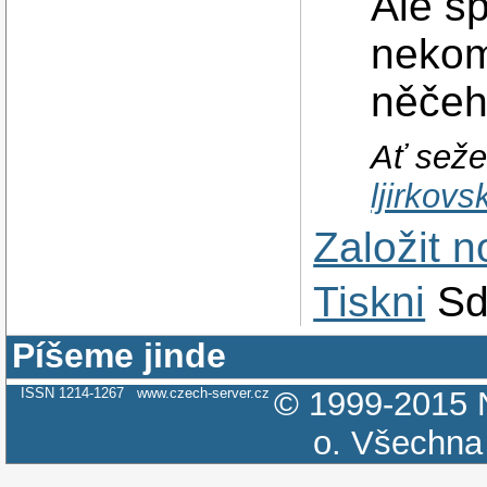
Ale sp
nekom
něčeh
Ať seže
ljirkov
Založit 
Tiskni
Sd
Píšeme jinde
ISSN 1214-1267
www.czech-server.cz
© 1999-2015
o.
Všechna 