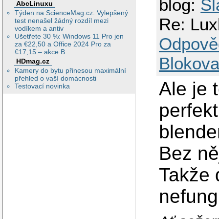
blog:
Sl
AbcLinuxu
Týden na ScienceMag.cz: Vylepšený
Re: Lux
test nenašel žádný rozdíl mezi
vodíkem a antiv
Ušetřete 30 %: Windows 11 Pro jen
Odpově
za €22,50 a Office 2024 Pro za
€17,15 – akce B
Blokova
HDmag.cz
Kamery do bytu přinesou maximální
přehled o vaší domácnosti
Ale je
Testovací novinka
perfek
blende
Bez ně
Takže 
nefungu