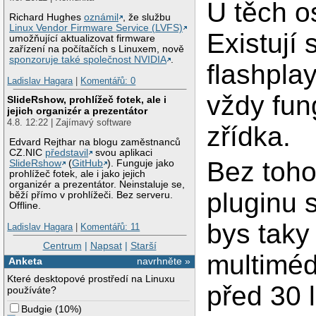
U těch o
Richard Hughes
oznámil
, že službu
Linux Vendor Firmware Service (LVFS)
Existují
umožňující aktualizovat firmware
zařízení na počítačích s Linuxem, nově
sponzoruje také společnost NVIDIA
.
flashpla
Ladislav Hagara
|
Komentářů: 0
vždy fun
SlideRshow, prohlížeč fotek, ale i
jejich organizér a prezentátor
4.8. 12:22 | Zajímavý software
zřídka.
Edvard Rejthar na blogu zaměstnanců
CZ.NIC
představil
svou aplikaci
Bez toh
SlideRshow
(
GitHub
). Funguje jako
prohlížeč fotek, ale i jako jejich
organizér a prezentátor. Neinstaluje se,
pluginu 
běží přímo v prohlížeči. Bez serveru.
Offline.
bys taky
Ladislav Hagara
|
Komentářů: 11
Centrum
|
Napsat
|
Starší
multiméd
Anketa
navrhněte »
Které desktopové prostředí na Linuxu
před 30 
používáte?
Budgie
(
10%
)