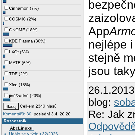
bezpečno
Cinnamon
(
7%
)
zaizolova
COSMIC
(
2%
)
App
Arm
GNOME
(
18%
)
nejlépe 
KDE Plasma
(
30%
)
LXQt
(
6%
)
stejně m
MATE
(
6%
)
jsou tak
TDE
(
2%
)
Xfce
(
15%
)
26.1.201
jiné/žádné
(
23%
)
blog:
sob
Celkem 2349 hlasů
Re: Jak zr
Komentářů: 30
, poslední 3.4. 20:20
Rozcestník
Odpovědě
AbcLinuxu
Událo se v týdnu 32/2026