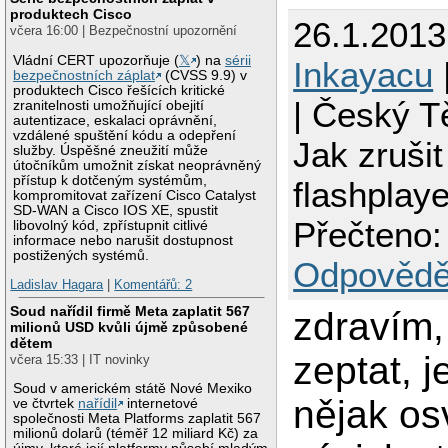
produktech Cisco
26.1.2013
včera 16:00 | Bezpečnostní upozornění
Vládní CERT upozorňuje (
𝕏
) na
sérii
Inkayacu
bezpečnostních záplat
(CVSS 9.9) v
produktech Cisco řešících kritické
| Český T
zranitelnosti umožňující obejití
autentizace, eskalaci oprávnění,
vzdálené spuštění kódu a odepření
Jak zrušit
služby. Úspěšné zneužití může
útočníkům umožnit získat neoprávněný
přístup k dotčeným systémům,
flashplay
kompromitovat zařízení Cisco Catalyst
SD-WAN a Cisco IOS XE, spustit
Přečteno:
libovolný kód, zpřístupnit citlivé
informace nebo narušit dostupnost
postižených systémů.
Odpovědě
Ladislav Hagara
|
Komentářů: 2
Soud nařídil firmě Meta zaplatit 567
zdravím,
milionů USD kvůli újmě způsobené
dětem
zeptat, je
včera 15:33 | IT novinky
Soud v americkém státě Nové Mexiko
nějak os
ve čtvrtek
nařídil
internetové
společnosti Meta Platforms zaplatit 567
milionů dolarů (téměř 12 miliard Kč) za