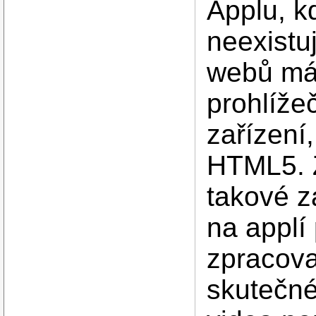
Applu, k
neexistu
webů má 
prohlíže
zařízení,
HTML5
.
takové z
na applí 
zpracovat
skutečn