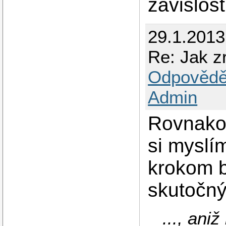
závislos
29.1.201
Re: Jak zr
Odpovědě
Admin
Rovnako 
si myslí
krokom 
skutočný
..., ani