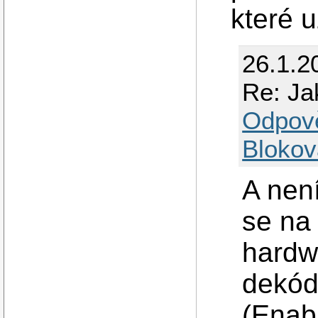
které 
26.1.2
Re: Jak
Odpov
Blokov
A nen
se na 
hardw
dekód
(Enab