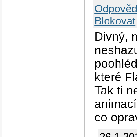
Odpověd
Blokovat
Divný, 
neshazu
poohléd
které F
Tak ti 
animací
co opra
26.1.20