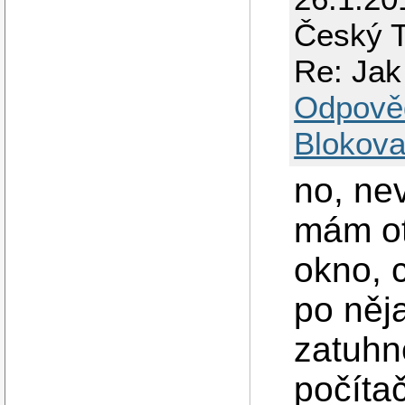
Český T
Re: Jak 
Odpově
Blokova
no, nev
mám ot
okno, c
po něj
zatuhn
počíta