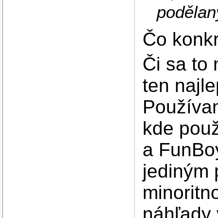
podělaný
Čo konk
Či sa to 
ten najle
Používam
kde použ
a FunBoy
jediným
minoritn
náhľady 