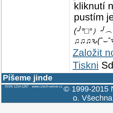
kliknutí 
pustím j
(╯°□°）╯︵ ┻
♫♫♫ԅ(ˆ⌣ˆ
Založit 
Tiskni
Sd
Píšeme jinde
ISSN 1214-1267
www.czech-server.cz
© 1999-2015
o.
Všechna 