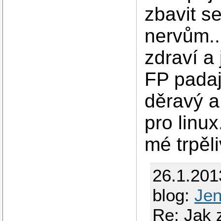
zbavit s
nervům..
zdraví a
FP padaj
děravý a
pro linu
mé trpěli
26.1.201
blog:
Je
Re: Jak z