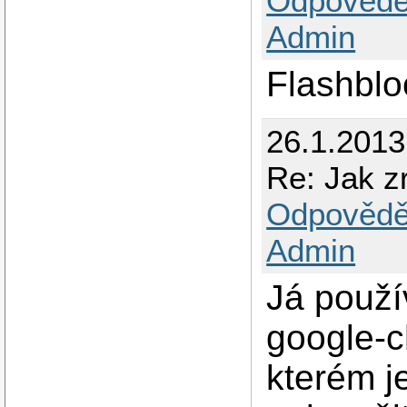
Odpovědě
Admin
Flashblo
26.1.201
Re: Jak zr
Odpovědě
Admin
Já použí
google-c
kterém j