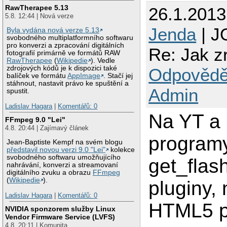
RawTherapee 5.13
26.1.201
5.8. 12:44 | Nová verze
Jenda
| J
Byla vydána nová verze 5.13
svobodného multiplatformního softwaru
pro konverzi a zpracování digitálních
Re: Jak zr
fotografií primárně ve formátů RAW
RawTherapee
(
Wikipedie
). Vedle
zdrojových kódů je k dispozici také
Odpovědě
balíček ve formátu
AppImage
. Stačí jej
stáhnout, nastavit právo ke spuštění a
Admin
spustit.
Ladislav Hagara
|
Komentářů: 0
Na YT a 
FFmpeg 9.0 "Lei"
4.8. 20:44 | Zajímavý článek
programy
Jean-Baptiste Kempf na svém blogu
představil novou verzi 9.0 "Lei"
kolekce
svobodného softwaru umožňujícího
get_flas
nahrávání, konverzi a streamovaní
digitálního zvuku a obrazu
FFmpeg
(
Wikipedie
).
pluginy,
Ladislav Hagara
|
Komentářů: 0
HTML5 p
NVIDIA sponzorem služby Linux
Vendor Firmware Service (LVFS)
4.8. 20:11 | Komunita