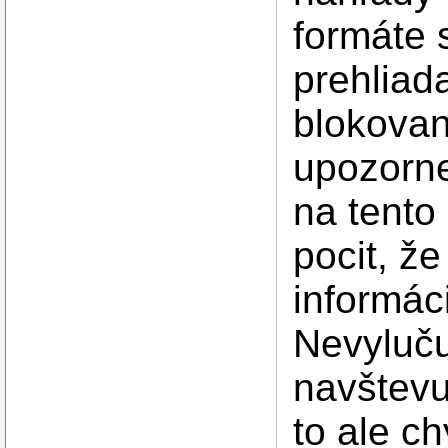
formáte 
prehliad
blokovan
upozorn
na tento
pocit, že
informác
Nevyluču
navštevu
to ale c