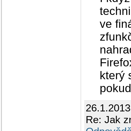
techni
ve fin
zfunkč
nahra
Firefo
který 
pokud 
26.1.2013
Re: Jak zr