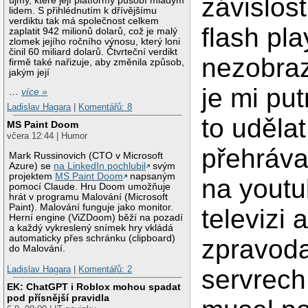
závislos
újmy, které její platformy působí mladým
lidem. S přihlédnutím k dřívějšímu
verdiktu tak má společnost celkem
flash pl
zaplatit 942 milionů dolarů, což je malý
zlomek jejího ročního výnosu, který loni
činil 60 miliard dolarů. Čtvrteční verdikt
nezobraz
firmě také nařizuje, aby změnila způsob,
jakým její
je mi put
…
více »
Ladislav Hagara
|
Komentářů: 8
to udělat
MS Paint Doom
včera 12:44 | Humor
přehráva
Mark Russinovich (CTO v Microsoft
Azure) se
na LinkedIn pochlubil
svým
projektem
MS Paint Doom
napsaným
na youtu
pomocí Claude. Hru Doom umožňuje
hrát v programu Malování (Microsoft
Paint). Malování funguje jako monitor.
televizi 
Herní engine (ViZDoom) běží na pozadí
a každý vykreslený snímek hry vkládá
automaticky přes schránku (clipboard)
zpravod
do Malování.
Ladislav Hagara
|
Komentářů: 2
servrech
EK: ChatGPT i Roblox mohou spadat
pod přísnější pravidla