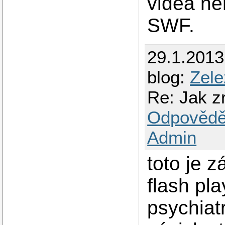
videa ne
SWF
.
29.1.201
blog:
Zel
Re: Jak zr
Odpovědě
Admin
toto je z
flash pla
psychiat