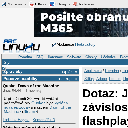
AbcLinuxu.cz
ITBiz.cz
HDmag.cz
AbcPráce.cz
AbcLinuxu
hledá autory
!
Poradna
FAQ
Hardware
Software
Články
Učebnice
Blog
Styl
×
AbcLinuxu
:/
Poradna
/
Lin
Zprávičky
napište »
Pracovní nabídky
inzerujte »
Štítky
:
Adobe
,
Firefox
,
Fl
Quake: Dawn of the Machine
Dotaz: J
dnes 04:44 | IT novinky
U příležitosti 30. výročí vydání
závislos
počítačové hry
Quake
byla
vydána
nová epizoda
s názvem
Dawn of the
Machine
(
Steam
).
flashpl
Ladislav Hagara
|
Komentářů: 0
Série bezpečnostních záplat v