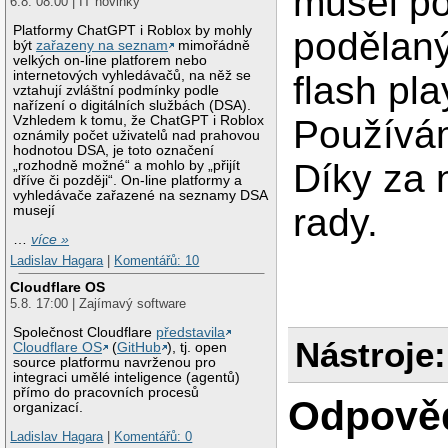
musel po
6.8. 08:00 | IT novinky
Platformy ChatGPT i Roblox by mohly
podělan
být
zařazeny na seznam
mimořádně
velkých on-line platforem nebo
internetových vyhledávačů, na něž se
flash pla
vztahují zvláštní podmínky podle
nařízení o digitálních službách (DSA).
Vzhledem k tomu, že ChatGPT i Roblox
Používám
oznámily počet uživatelů nad prahovou
hodnotou DSA, je toto označení
Díky za 
„rozhodně možné“ a mohlo by „přijít
dříve či později“. On-line platformy a
vyhledávače zařazené na seznamy DSA
rady.
musejí
…
více »
Ladislav Hagara
|
Komentářů: 10
Cloudflare OS
5.8. 17:00 | Zajímavý software
Společnost Cloudflare
představila
Nástroje:
Cloudflare OS
(
GitHub
), tj. open
source platformu navrženou pro
integraci umělé inteligence (agentů)
přímo do pracovních procesů
Odpově
organizací.
Ladislav Hagara
|
Komentářů: 0