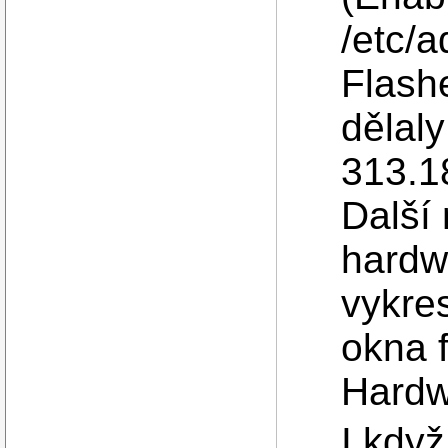
/etc/
Flash
dělaly
313.1
Další 
hardw
vykres
okna 
Hardw
I když