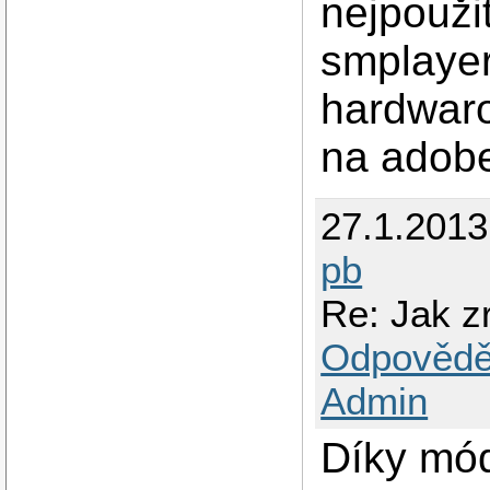
nejpouži
smplayer
hardwaro
na adobe
27.1.201
pb
Re: Jak zr
Odpovědě
Admin
Díky mód