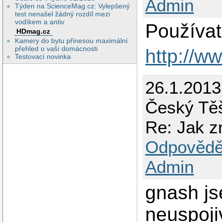
Admin
Týden na ScienceMag.cz: Vylepšený
test nenašel žádný rozdíl mezi
vodíkem a antiv
Používat
HDmag.cz
Kamery do bytu přinesou maximální
přehled o vaší domácnosti
http://w
Testovací novinka
26.1.201
Český Těš
Re: Jak zr
Odpovědě
Admin
gnash js
neuspoji