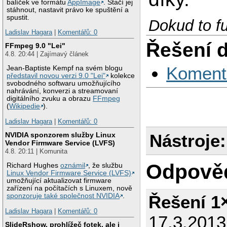
balíček ve formátu
AppImage
. Stačí jej
stáhnout, nastavit právo ke spuštění a
spustit.
Dokud to fu
Ladislav Hagara
|
Komentářů: 0
Řešení 
FFmpeg 9.0 "Lei"
4.8. 20:44 | Zajímavý článek
Koment
Jean-Baptiste Kempf na svém blogu
představil novou verzi 9.0 "Lei"
kolekce
svobodného softwaru umožňujícího
nahrávání, konverzi a streamovaní
digitálního zvuku a obrazu
FFmpeg
(
Wikipedie
).
Ladislav Hagara
|
Komentářů: 0
NVIDIA sponzorem služby Linux
Nástroje:
Vendor Firmware Service (LVFS)
4.8. 20:11 | Komunita
Odpově
Richard Hughes
oznámil
, že službu
Linux Vendor Firmware Service (LVFS)
umožňující aktualizovat firmware
zařízení na počítačích s Linuxem, nově
Řešení 1
sponzoruje také společnost NVIDIA
.
Ladislav Hagara
|
Komentářů: 0
17.3.2013
SlideRshow, prohlížeč fotek, ale i