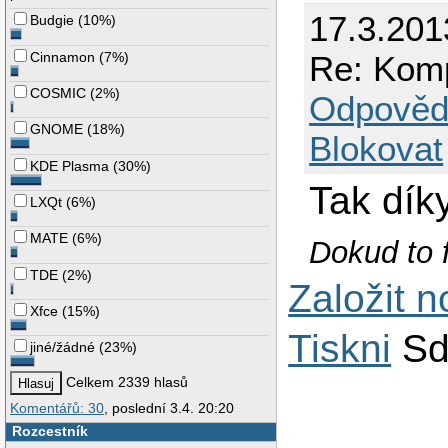
17.3.201
Budgie
(
10%
)
Cinnamon
(
7%
)
Re: Komp
COSMIC
(
2%
)
Odpověd
GNOME
(
18%
)
Blokovat
KDE Plasma
(
30%
)
Tak díky
LXQt
(
6%
)
MATE
(
6%
)
Dokud to f
TDE
(
2%
)
Založit 
Xfce
(
15%
)
Tiskni
Sd
jiné/žádné
(
23%
)
Celkem 2339 hlasů
Komentářů: 30
, poslední 3.4. 20:20
Rozcestník