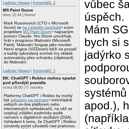
vůbec ša
Ladislav Hagara
|
Komentářů: 2
MS Paint Doom
úspěch.
dnes 12:44 | Humor
Mark Russinovich (CTO v Microsoft
Mám SGS
Azure) se
na LinkedIn pochlubil
svým
projektem
MS Paint Doom
napsaným
pomocí Claude. Hru Doom umožňuje
bych si s
hrát v programu Malování (Microsoft
Paint). Malování funguje jako monitor.
Herní engine (ViZDoom) běží na pozadí
jadýrko s
a každý vykreslený snímek hry vkládá
automaticky přes schránku (clipboard)
do Malování.
podporo
Ladislav Hagara
|
Komentářů: 1
souboro
EK: ChatGPT i Roblox mohou spadat
pod přísnější pravidla
včera 08:00 | IT novinky
systémů 
Platformy ChatGPT i Roblox by mohly
být
zařazeny na seznam
mimořádně
apod.), 
velkých on-line platforem nebo
internetových vyhledávačů, na něž se
vztahují zvláštní podmínky podle
(napříkl
nařízení o digitálních službách (DSA).
Vzhledem k tomu, že ChatGPT i Roblox
oznámily počet uživatelů nad prahovou