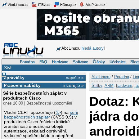
AbcLinuxu.cz
ITBiz.cz
HDmag.cz
AbcPráce.cz
AbcLinuxu
hledá autory
!
Poradna
FAQ
Hardware
Software
Články
Učebnice
Blog
Styl
×
AbcLinuxu
:/
Poradna
/
Lin
Zprávičky
napište »
Pracovní nabídky
inzerujte »
Štítky
:
ARM
,
hardware
,
já
Série bezpečnostních záplat v
Dotaz: 
produktech Cisco
dnes 16:00 | Bezpečnostní upozornění
jádra do
Vládní CERT upozorňuje (
𝕏
) na
sérii
bezpečnostních záplat
(CVSS 9.9) v
produktech Cisco řešících kritické
android
zranitelnosti umožňující obejití
autentizace, eskalaci oprávnění,
vzdálené spuštění kódu a odepření