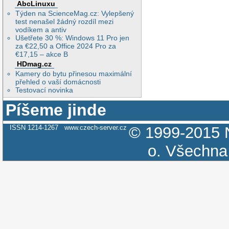
AbcLinuxu
Týden na ScienceMag.cz: Vylepšený
test nenašel žádný rozdíl mezi
vodíkem a antiv
Ušetřete 30 %: Windows 11 Pro jen
za €22,50 a Office 2024 Pro za
€17,15 – akce B
HDmag.cz
Kamery do bytu přinesou maximální
přehled o vaší domácnosti
Testovací novinka
Píšeme jinde
ISSN 1214-1267
www.czech-server.cz
© 1999-2015
o.
Všechna 