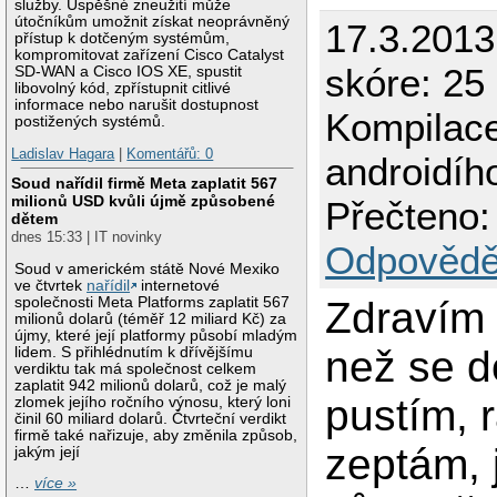
služby. Úspěšné zneužití může
útočníkům umožnit získat neoprávněný
17.3.201
přístup k dotčeným systémům,
kompromitovat zařízení Cisco Catalyst
skóre: 25
SD-WAN a Cisco IOS XE, spustit
libovolný kód, zpřístupnit citlivé
informace nebo narušit dostupnost
Kompilace
postižených systémů.
Ladislav Hagara
|
Komentářů: 0
androidíh
Soud nařídil firmě Meta zaplatit 567
milionů USD kvůli újmě způsobené
Přečteno:
dětem
dnes 15:33 | IT novinky
Odpovědě
Soud v americkém státě Nové Mexiko
ve čtvrtek
nařídil
internetové
společnosti Meta Platforms zaplatit 567
Zdravím 
milionů dolarů (téměř 12 miliard Kč) za
újmy, které její platformy působí mladým
než se d
lidem. S přihlédnutím k dřívějšímu
verdiktu tak má společnost celkem
zaplatit 942 milionů dolarů, což je malý
pustím, r
zlomek jejího ročního výnosu, který loni
činil 60 miliard dolarů. Čtvrteční verdikt
firmě také nařizuje, aby změnila způsob,
zeptám, j
jakým její
…
více »