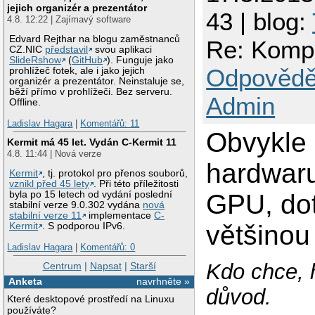
jejich organizér a prezentátor
43 | blog:
4.8. 12:22 | Zajímavý software
Edvard Rejthar na blogu zaměstnanců
Re: Kompi
CZ.NIC
představil
svou aplikaci
SlideRshow
(
GitHub
). Funguje jako
Odpovědě
prohlížeč fotek, ale i jako jejich
organizér a prezentátor. Neinstaluje se,
běží přímo v prohlížeči. Bez serveru.
Admin
Offline.
Ladislav Hagara
|
Komentářů: 11
Obvykle 
Kermit má 45 let. Vydán C-Kermit 11
4.8. 11:44 | Nová verze
hardwaru
Kermit
, tj. protokol pro přenos souborů,
vznikl před 45 lety
. Při této příležitosti
GPU, dot
byla po 15 letech od vydání poslední
stabilní verze 9.0.302 vydána
nová
stabilní verze 11
implementace
C-
většinou
Kermit
. S podporou IPv6.
Ladislav Hagara
|
Komentářů: 0
Kdo chce, 
Centrum
|
Napsat
|
Starší
Anketa
navrhněte »
důvod.
Které desktopové prostředí na Linuxu
používáte?