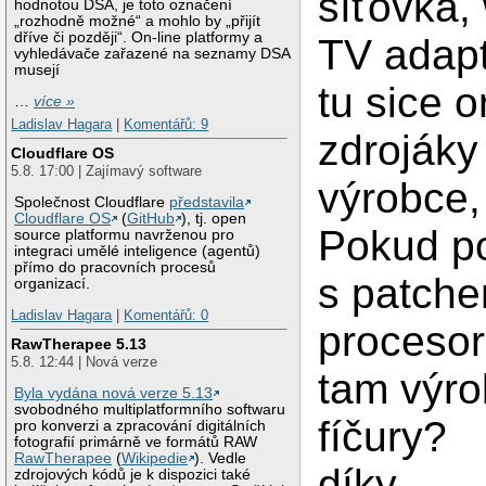
síťovka, w
hodnotou DSA, je toto označení
„rozhodně možné“ a mohlo by „přijít
dříve či později“. On-line platformy a
TV adapt
vyhledávače zařazené na seznamy DSA
musejí
tu sice o
…
více »
Ladislav Hagara
|
Komentářů: 9
zdrojáky
Cloudflare OS
5.8. 17:00 | Zajímavý software
výrobce,
Společnost Cloudflare
představila
Cloudflare OS
(
GitHub
), tj. open
Pokud po
source platformu navrženou pro
integraci umělé inteligence (agentů)
přímo do pracovních procesů
s patch
organizací.
Ladislav Hagara
|
Komentářů: 0
procesor
RawTherapee 5.13
5.8. 12:44 | Nová verze
tam výro
Byla vydána nová verze 5.13
svobodného multiplatformního softwaru
fíčury?
pro konverzi a zpracování digitálních
fotografií primárně ve formátů RAW
RawTherapee
(
Wikipedie
). Vedle
díky.
zdrojových kódů je k dispozici také