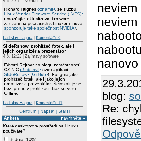
4.8. 20:11 | Komunita
neviem 
Richard Hughes
oznámil
, že službu
Linux Vendor Firmware Service (LVFS)
neviem 
umožňující aktualizovat firmware
zařízení na počítačích s Linuxem, nově
sponzoruje také společnost NVIDIA
.
nabooto
Ladislav Hagara
|
Komentářů: 0
nabootu
SlideRshow, prohlížeč fotek, ale i
jejich organizér a prezentátor
4.8. 12:22 | Zajímavý software
nanovo
Edvard Rejthar na blogu zaměstnanců
CZ.NIC
představil
svou aplikaci
SlideRshow
(
GitHub
). Funguje jako
prohlížeč fotek, ale i jako jejich
29.3.20
organizér a prezentátor. Neinstaluje se,
běží přímo v prohlížeči. Bez serveru.
blog:
so
Offline.
Ladislav Hagara
|
Komentářů: 11
Re: chy
Centrum
|
Napsat
|
Starší
filesys
Anketa
navrhněte »
Které desktopové prostředí na Linuxu
Odpově
používáte?
Budgie
(
10%
)