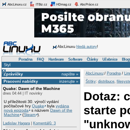
AbcLinuxu.cz
ITBiz.cz
HDmag.cz
AbcPráce.cz
AbcLinuxu
hledá autory
!
Poradna
FAQ
Hardware
Software
Články
Učebnice
Blog
Styl
×
AbcLinuxu
:/
Poradna
/
Lin
Zprávičky
napište »
Pracovní nabídky
inzerujte »
Štítky
:
distribuce
,
filesys
Quake: Dawn of the Machine
Dotaz: 
dnes 04:44 | IT novinky
U příležitosti 30. výročí vydání
starte p
počítačové hry
Quake
byla
vydána
nová epizoda
s názvem
Dawn of the
Machine
(
Steam
).
"unkno
Ladislav Hagara
|
Komentářů: 3