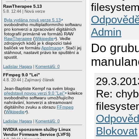
filesyste
RawTherapee 5.13
5.8. 12:44 | Nová verze
Odpovědě
Byla vydána nová verze 5.13
svobodného multiplatformního softwaru
Admin
pro konverzi a zpracování digitálních
fotografií primárně ve formátů RAW
RawTherapee
(
Wikipedie
). Vedle
zdrojových kódů je k dispozici také
Do grubu
balíček ve formátu
AppImage
. Stačí jej
stáhnout, nastavit právo ke spuštění a
manulan
spustit.
Ladislav Hagara
|
Komentářů: 0
FFmpeg 9.0 "Lei"
29.3.201
4.8. 20:44 | Zajímavý článek
Jean-Baptiste Kempf na svém blogu
Re: chyb
představil novou verzi 9.0 "Lei"
kolekce
svobodného softwaru umožňujícího
filesyst
nahrávání, konverzi a streamovaní
digitálního zvuku a obrazu
FFmpeg
(
Wikipedie
).
Odpověd
Ladislav Hagara
|
Komentářů: 0
Blokovat
NVIDIA sponzorem služby Linux
Vendor Firmware Service (LVFS)