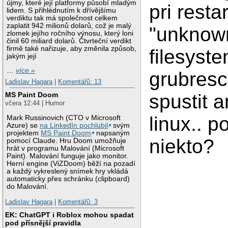
újmy, které její platformy působí mladým
pri resta
lidem. S přihlédnutím k dřívějšímu
verdiktu tak má společnost celkem
zaplatit 942 milionů dolarů, což je malý
"unknow
zlomek jejího ročního výnosu, který loni
činil 60 miliard dolarů. Čtvrteční verdikt
firmě také nařizuje, aby změnila způsob,
filesyste
jakým její
…
více »
grubresc
Ladislav Hagara
|
Komentářů: 13
spustit a
MS Paint Doom
včera 12:44 | Humor
linux.. p
Mark Russinovich (CTO v Microsoft
Azure) se
na LinkedIn pochlubil
svým
projektem
MS Paint Doom
napsaným
niekto?
pomocí Claude. Hru Doom umožňuje
hrát v programu Malování (Microsoft
Paint). Malování funguje jako monitor.
Herní engine (ViZDoom) běží na pozadí
a každý vykreslený snímek hry vkládá
automaticky přes schránku (clipboard)
do Malování.
Ladislav Hagara
|
Komentářů: 3
EK: ChatGPT i Roblox mohou spadat
pod přísnější pravidla