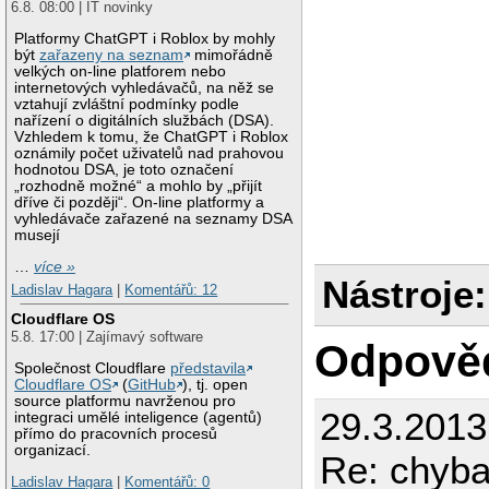
6.8. 08:00 | IT novinky
Platformy ChatGPT i Roblox by mohly
být
zařazeny na seznam
mimořádně
velkých on-line platforem nebo
internetových vyhledávačů, na něž se
vztahují zvláštní podmínky podle
nařízení o digitálních službách (DSA).
Vzhledem k tomu, že ChatGPT i Roblox
oznámily počet uživatelů nad prahovou
hodnotou DSA, je toto označení
„rozhodně možné“ a mohlo by „přijít
dříve či později“. On-line platformy a
vyhledávače zařazené na seznamy DSA
musejí
…
více »
Nástroje:
Ladislav Hagara
|
Komentářů: 12
Cloudflare OS
5.8. 17:00 | Zajímavý software
Odpově
Společnost Cloudflare
představila
Cloudflare OS
(
GitHub
), tj. open
source platformu navrženou pro
29.3.2013
integraci umělé inteligence (agentů)
přímo do pracovních procesů
organizací.
Re: chyba
Ladislav Hagara
|
Komentářů: 0