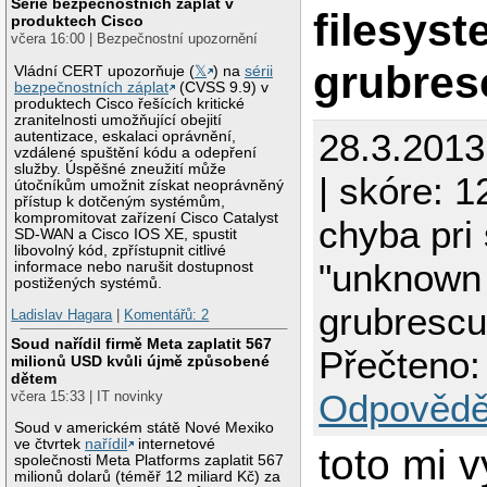
Série bezpečnostních záplat v
filesyst
produktech Cisco
včera 16:00 | Bezpečnostní upozornění
grubres
Vládní CERT upozorňuje (
𝕏
) na
sérii
bezpečnostních záplat
(CVSS 9.9) v
produktech Cisco řešících kritické
zranitelnosti umožňující obejití
28.3.201
autentizace, eskalaci oprávnění,
vzdálené spuštění kódu a odepření
služby. Úspěšné zneužití může
| skóre: 1
útočníkům umožnit získat neoprávněný
přístup k dotčeným systémům,
kompromitovat zařízení Cisco Catalyst
chyba pri 
SD-WAN a Cisco IOS XE, spustit
libovolný kód, zpřístupnit citlivé
"unknown 
informace nebo narušit dostupnost
postižených systémů.
grubrescu
Ladislav Hagara
|
Komentářů: 2
Soud nařídil firmě Meta zaplatit 567
Přečteno:
milionů USD kvůli újmě způsobené
dětem
Odpovědě
včera 15:33 | IT novinky
Soud v americkém státě Nové Mexiko
ve čtvrtek
nařídil
internetové
toto mi v
společnosti Meta Platforms zaplatit 567
milionů dolarů (téměř 12 miliard Kč) za