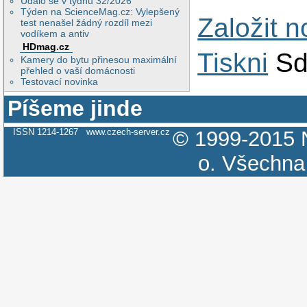
Událo se v týdnu 32/2026
Týden na ScienceMag.cz: Vylepšený
Založit 
test nenašel žádný rozdíl mezi
vodíkem a antiv
HDmag.cz
Tiskni
Sd
Kamery do bytu přinesou maximální
přehled o vaší domácnosti
Testovací novinka
Píšeme jinde
ISSN 1214-1267
www.czech-server.cz
© 1999-2015
o.
Všechna 