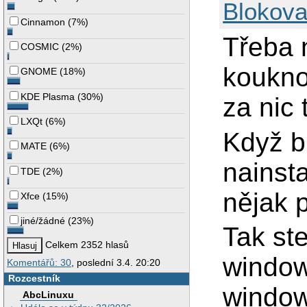
Blokova
Cinnamon
(
7%
)
Třeba n
COSMIC
(
2%
)
koukno
GNOME
(
18%
)
KDE Plasma
(
30%
)
za nic
LXQt
(
6%
)
Když b
MATE
(
6%
)
nainst
TDE
(
2%
)
nějak p
Xfce
(
15%
)
jiné/žádné
(
23%
)
Tak st
Celkem 2352 hlasů
window
Komentářů: 30
, poslední 3.4. 20:20
Rozcestník
window
AbcLinuxu