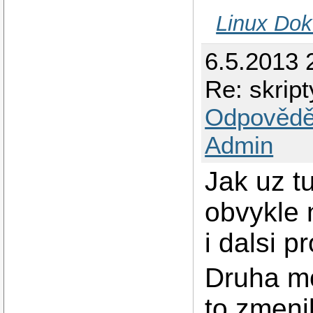
Linux Dok
6.5.2013 
Re: skrip
Odpovědě
Admin
Jak uz t
obvykle 
i dalsi 
Druha mo
to zmenil