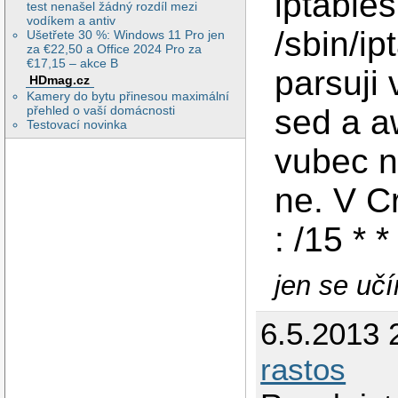
iptables
test nenašel žádný rozdíl mezi
vodíkem a antiv
/sbin/ip
Ušetřete 30 %: Windows 11 Pro jen
za €22,50 a Office 2024 Pro za
€17,15 – akce B
parsuji
HDmag.cz
Kamery do bytu přinesou maximální
sed a a
přehled o vaší domácnosti
Testovací novinka
vubec n
ne. V C
: /15 * 
jen se učím
6.5.2013 
rastos