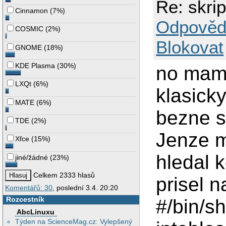
Re: skri
Cinnamon
(
7%
)
Odpověd
COSMIC
(
2%
)
Blokovat
GNOME
(
18%
)
KDE Plasma
(
30%
)
no mam 
LXQt
(
6%
)
klasick
MATE
(
6%
)
bezne s
TDE
(
2%
)
Jenze m
Xfce
(
15%
)
hledal 
jiné/žádné
(
23%
)
Celkem 2333 hlasů
prisel 
Komentářů: 30
, poslední 3.4. 20:20
Rozcestník
#/bin/sh
AbcLinuxu
Týden na ScienceMag.cz: Vylepšený