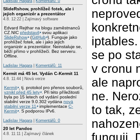
Ladislav Hagara
|
Komentářů: 0
SlideRshow, prohlížeč fotek, ale i
neprove
jejich organizér a prezentátor
4.8. 12:22 | Zajímavý software
konkretn
Edvard Rejthar na blogu zaměstnanců
CZ.NIC
představil
svou aplikaci
iptables.
SlideRshow
(
GitHub
). Funguje jako
prohlížeč fotek, ale i jako jejich
organizér a prezentátor. Neinstaluje se,
se po sta
běží přímo v prohlížeči. Bez serveru.
Offline.
v cronu 
Ladislav Hagara
|
Komentářů: 11
Kermit má 45 let. Vydán C-Kermit 11
ale napr
4.8. 11:44 | Nová verze
Kermit
, tj. protokol pro přenos souborů,
ne. Nero
vznikl před 45 lety
. Při této příležitosti
byla po 15 letech od vydání poslední
stabilní verze 9.0.302 vydána
nová
to tak, z
stabilní verze 11
implementace
C-
Kermit
. S podporou IPv6.
nahozene
Ladislav Hagara
|
Komentářů: 0
20 let Pandoc
funguji. 
4.8. 11:11 | Zajímavý článek