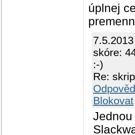
úplnej c
premenná
7.5.2013
skóre: 44
:-)
Re: skri
Odpověd
Blokovat
Jednou 
Slackwa