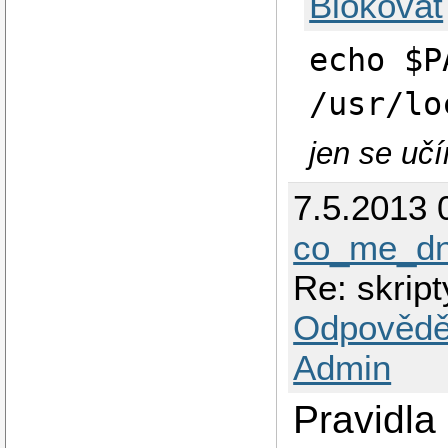
Blokovat
echo $P
/usr/lo
jen se učím
7.5.2013 
co_me_dn
Re: skrip
Odpovědě
Admin
Pravidla