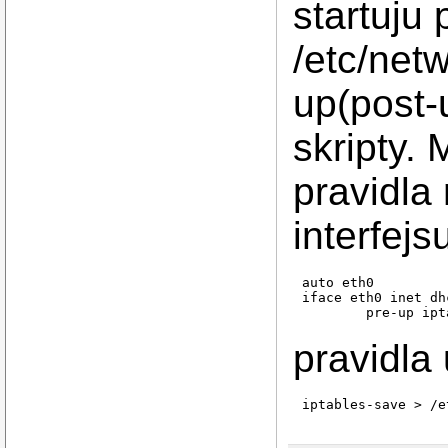
startuju 
/etc/net
up(post-
skripty.
pravidla
interfejs
auto eth0

iface eth0 inet dhc
pravidla
iptables-save > /e