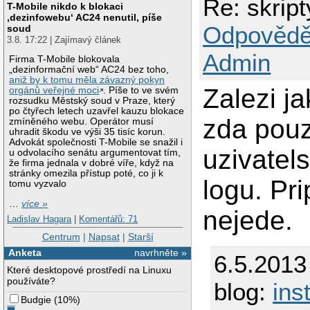
Re: skrip
T-Mobile nikdo k blokaci
‚dezinfowebu‘ AC24 nenutil, píše
Odpovědě
soud
3.8. 17:22 | Zajímavý článek
Admin
Firma T-Mobile blokovala
„dezinformační web“ AC24 bez toho,
aniž by k tomu měla závazný pokyn
Zalezi j
orgánů veřejné moci
. Píše to ve svém
rozsudku Městský soud v Praze, který
po čtyřech letech uzavřel kauzu blokace
zda pouz
zmíněného webu. Operátor musí
uhradit škodu ve výši 35 tisíc korun.
Advokát společnosti T-Mobile se snažil i
uzivatel
u odvolacího senátu argumentovat tím,
že firma jednala v dobré víře, když na
stránky omezila přístup poté, co ji k
logu. Pr
tomu vyzvalo
…
více »
nejede.
Ladislav Hagara
|
Komentářů: 71
Centrum
|
Napsat
|
Starší
Anketa
navrhněte »
6.5.2013
Které desktopové prostředí na Linuxu
používáte?
blog:
ins
Budgie
(
10%
)