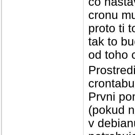
co nastav
cronu mu
proto ti t
tak to b
od toho 
Prostred
crontabu
Prvni po
(pokud ne
v debian