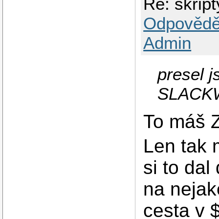
Re: skrip
Odpovědě
Admin
presel 
SLACK
To máš 
Len tak
si to da
na nejak
cesta v 