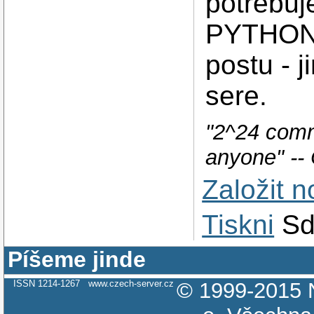
potrebuj
PYTHONPA
postu - 
sere.
"2^24 comm
anyone" --
Založit 
Tiskni
Sd
Píšeme jinde
ISSN 1214-1267
www.czech-server.cz
© 1999-2015