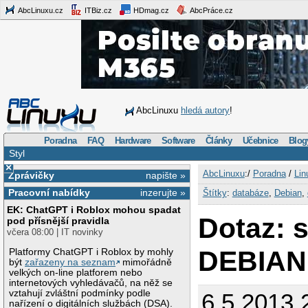
AbcLinuxu.cz
ITBiz.cz
HDmag.cz
AbcPráce.cz
AbcLinuxu
hledá autory
!
Poradna
FAQ
Hardware
Software
Články
Učebnice
Blog
Styl
×
AbcLinuxu
:/
Poradna
/
Lin
Zprávičky
napište »
Pracovní nabídky
inzerujte »
Štítky
:
databáze
,
Debian
,
EK: ChatGPT i Roblox mohou spadat
Dotaz: s
pod přísnější pravidla
včera 08:00 | IT novinky
DEBIAN
Platformy ChatGPT i Roblox by mohly
být
zařazeny na seznam
mimořádně
velkých on-line platforem nebo
internetových vyhledávačů, na něž se
vztahují zvláštní podmínky podle
6.5.2013 
nařízení o digitálních službách (DSA).