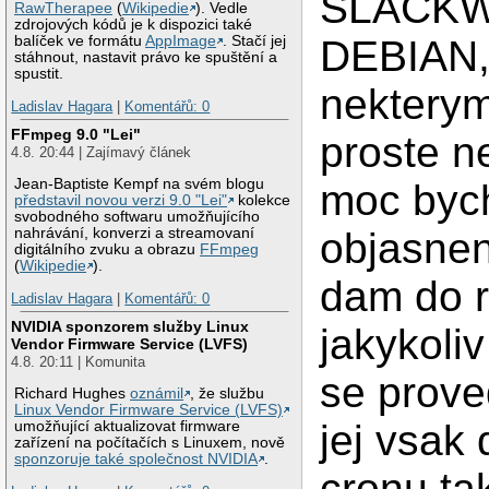
SLACKW
RawTherapee
(
Wikipedie
). Vedle
zdrojových kódů je k dispozici také
balíček ve formátu
AppImage
. Stačí jej
DEBIAN,
stáhnout, nastavit právo ke spuštění a
spustit.
nektery
Ladislav Hagara
|
Komentářů: 0
FFmpeg 9.0 "Lei"
proste n
4.8. 20:44 | Zajímavý článek
Jean-Baptiste Kempf na svém blogu
moc bych
představil novou verzi 9.0 "Lei"
kolekce
svobodného softwaru umožňujícího
nahrávání, konverzi a streamovaní
objasnen
digitálního zvuku a obrazu
FFmpeg
(
Wikipedie
).
dam do r
Ladislav Hagara
|
Komentářů: 0
NVIDIA sponzorem služby Linux
jakykoliv
Vendor Firmware Service (LVFS)
4.8. 20:11 | Komunita
se prove
Richard Hughes
oznámil
, že službu
Linux Vendor Firmware Service (LVFS)
jej vsak
umožňující aktualizovat firmware
zařízení na počítačích s Linuxem, nově
sponzoruje také společnost NVIDIA
.
cronu ta