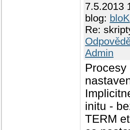
7.5.2013 
blog:
bloK
Re: skrip
Odpovědě
Admin
Procesy
nastaveny
Implicit
initu - 
TERM etc