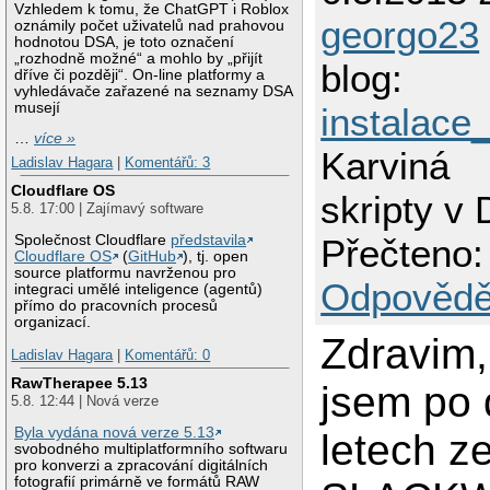
Vzhledem k tomu, že ChatGPT i Roblox
georgo23
oznámily počet uživatelů nad prahovou
hodnotou DSA, je toto označení
„rozhodně možné“ a mohlo by „přijít
blog:
dříve či později“. On-line platformy a
vyhledávače zařazené na seznamy DSA
musejí
instalac
…
více »
Karviná
Ladislav Hagara
|
Komentářů: 3
Cloudflare OS
skripty v
5.8. 17:00 | Zajímavý software
Společnost Cloudflare
představila
Přečteno:
Cloudflare OS
(
GitHub
), tj. open
source platformu navrženou pro
Odpovědě
integraci umělé inteligence (agentů)
přímo do pracovních procesů
organizací.
Zdravim,
Ladislav Hagara
|
Komentářů: 0
RawTherapee 5.13
jsem po 
5.8. 12:44 | Nová verze
Byla vydána nová verze 5.13
letech z
svobodného multiplatformního softwaru
pro konverzi a zpracování digitálních
fotografií primárně ve formátů RAW