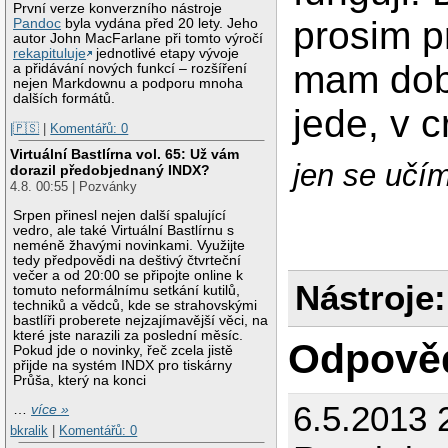
První verze konverzního nástroje
prosim pr
Pandoc
byla vydána před 20 lety. Jeho
autor John MacFarlane při tomto výročí
rekapituluje
jednotlivé etapy vývoje
mam dobr
a přidávání nových funkcí – rozšíření
nejen Markdownu a podporu mnoha
dalších formátů.
jede, v c
|🇵🇸
|
Komentářů: 0
Virtuální Bastlírna vol. 65: Už vám
jen se učím 
dorazil předobjednaný INDX?
4.8. 00:55 | Pozvánky
Srpen přinesl nejen další spalující
vedro, ale také Virtuální Bastlírnu s
neméně žhavými novinkami. Využijte
tedy předpovědi na deštivý čtvrteční
večer a od 20:00 se připojte online k
Nástroje:
tomuto neformálnímu setkání kutilů,
techniků a vědců, kde se strahovskými
bastlíři proberete nejzajímavější věci, na
které jste narazili za poslední měsíc.
Odpově
Pokud jde o novinky, řeč zcela jistě
přijde na systém INDX pro tiskárny
Průša, který na konci
6.5.2013 
…
více »
bkralik
|
Komentářů: 0