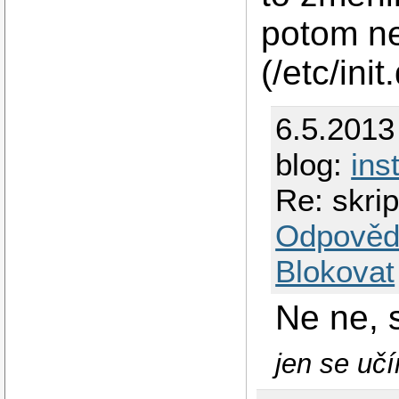
potom ne
(/etc/init
6.5.2013
blog:
ins
Re: skri
Odpověd
Blokovat
Ne ne, 
jen se učím