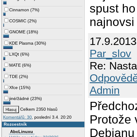
spust ho 
Cinnamon
(
7%
)
najnovsi 
COSMIC
(
2%
)
GNOME
(
18%
)
17.9.201
KDE Plasma
(
30%
)
Par_slov
LXQt
(
6%
)
Re: Nasta
MATE
(
6%
)
Odpovědě
TDE
(
2%
)
Admin
Xfce
(
15%
)
jiné/žádné
(
23%
)
Předchoz
Celkem 2350 hlasů
Protože 
Komentářů: 30
, poslední 3.4. 20:20
Rozcestník
Debianu 
AbcLinuxu