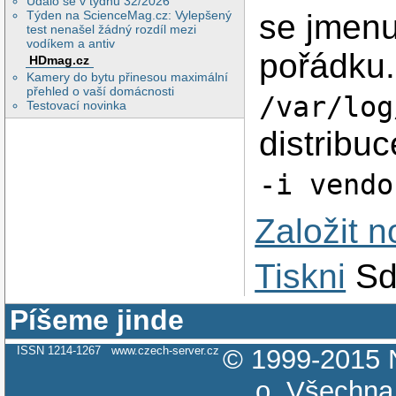
Událo se v týdnu 32/2026
se jmenu
Týden na ScienceMag.cz: Vylepšený
test nenašel žádný rozdíl mezi
vodíkem a antiv
pořádku.
HDmag.cz
Kamery do bytu přinesou maximální
přehled o vaší domácnosti
/var/log
Testovací novinka
distribu
-i vendo
Založit 
Tiskni
Sd
Píšeme jinde
ISSN 1214-1267
www.czech-server.cz
© 1999-2015
o.
Všechna 