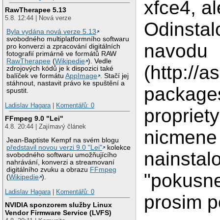
xfce4, al
RawTherapee 5.13
5.8. 12:44 | Nová verze
Odinstal
Byla vydána nová verze 5.13
svobodného multiplatformního softwaru
navodu
pro konverzi a zpracování digitálních
fotografií primárně ve formátů RAW
RawTherapee
(
Wikipedie
). Vedle
(http://
zdrojových kódů je k dispozici také
balíček ve formátu
AppImage
. Stačí jej
stáhnout, nastavit právo ke spuštění a
packages
spustit.
Ladislav Hagara
|
Komentářů: 0
propriety
FFmpeg 9.0 "Lei"
4.8. 20:44 | Zajímavý článek
nicmene 
Jean-Baptiste Kempf na svém blogu
představil novou verzi 9.0 "Lei"
kolekce
nainstal
svobodného softwaru umožňujícího
nahrávání, konverzi a streamovaní
digitálního zvuku a obrazu
FFmpeg
"pokusn
(
Wikipedie
).
Ladislav Hagara
|
Komentářů: 0
prosim p
NVIDIA sponzorem služby Linux
Vendor Firmware Service (LVFS)