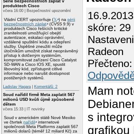
Série bezpečnostních záplat v
produktech Cisco
včera 16:00 | Bezpečnostní upozornění
16.9.201
Vládní CERT upozorňuje (
𝕏
) na
sérii
skóre: 29
bezpečnostních záplat
(CVSS 9.9) v
produktech Cisco řešících kritické
zranitelnosti umožňující obejití
Nastaveni 
autentizace, eskalaci oprávnění,
vzdálené spuštění kódu a odepření
služby. Úspěšné zneužití může
Radeon
útočníkům umožnit získat neoprávněný
přístup k dotčeným systémům,
Přečteno:
kompromitovat zařízení Cisco Catalyst
SD-WAN a Cisco IOS XE, spustit
libovolný kód, zpřístupnit citlivé
Odpovědě
informace nebo narušit dostupnost
postižených systémů.
Mam not
Ladislav Hagara
|
Komentářů: 2
Soud nařídil firmě Meta zaplatit 567
milionů USD kvůli újmě způsobené
Debianem
dětem
včera 15:33 | IT novinky
s integr
Soud v americkém státě Nové Mexiko
ve čtvrtek
nařídil
internetové
grafikou
společnosti Meta Platforms zaplatit 567
milionů dolarů (téměř 12 miliard Kč) za