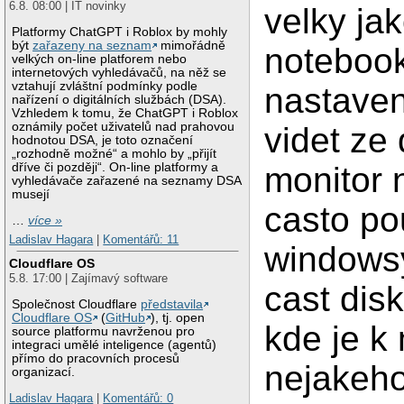
6.8. 08:00 | IT novinky
velky jak
Platformy ChatGPT i Roblox by mohly
být
zařazeny na seznam
mimořádně
notebook
velkých on-line platforem nebo
internetových vyhledávačů, na něž se
vztahují zvláštní podmínky podle
nastaven
nařízení o digitálních službách (DSA).
Vzhledem k tomu, že ChatGPT i Roblox
oznámily počet uživatelů nad prahovou
videt ze 
hodnotou DSA, je toto označení
„rozhodně možné“ a mohlo by „přijít
monitor 
dříve či později“. On-line platformy a
vyhledávače zařazené na seznamy DSA
musejí
casto po
…
více »
Ladislav Hagara
|
Komentářů: 11
windows
Cloudflare OS
5.8. 17:00 | Zajímavý software
cast dis
Společnost Cloudflare
představila
Cloudflare OS
(
GitHub
), tj. open
kde je 
source platformu navrženou pro
integraci umělé inteligence (agentů)
přímo do pracovních procesů
nejakeh
organizací.
Ladislav Hagara
|
Komentářů: 0