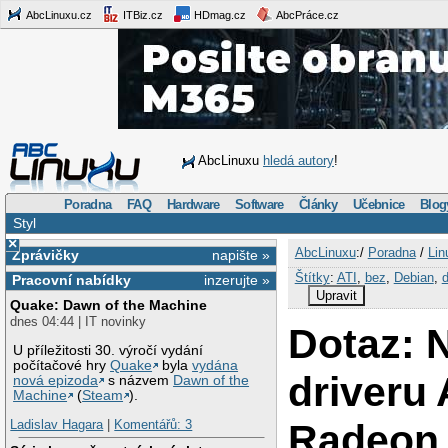
AbcLinuxu.cz
ITBiz.cz
HDmag.cz
AbcPráce.cz
AbcLinuxu
hledá autory
!
Poradna
FAQ
Hardware
Software
Články
Učebnice
Blog
Styl
×
AbcLinuxu
:/
Poradna
/
Lin
Zprávičky
napište »
Štítky
:
ATI
,
bez
,
Debian
,
d
Pracovní nabídky
inzerujte »
Upravit
Quake: Dawn of the Machine
dnes 04:44 | IT novinky
Dotaz: 
U příležitosti 30. výročí vydání
počítačové hry
Quake
byla
vydána
driveru 
nová epizoda
s názvem
Dawn of the
Machine
(
Steam
).
Radeon
Ladislav Hagara
|
Komentářů: 3