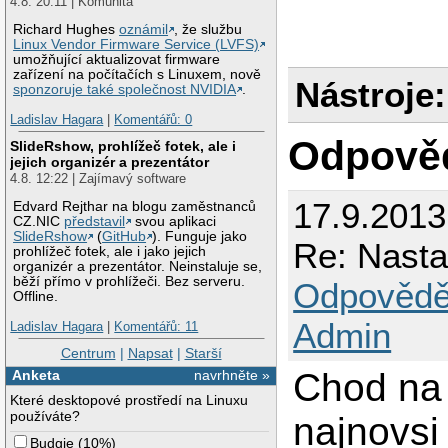
4.8. 20:11 | Komunita
Richard Hughes
oznámil
, že službu
Linux Vendor Firmware Service (LVFS)
umožňující aktualizovat firmware
zařízení na počítačích s Linuxem, nově
Nástroje:
sponzoruje také společnost NVIDIA
.
Ladislav Hagara
|
Komentářů: 0
Odpově
SlideRshow, prohlížeč fotek, ale i
jejich organizér a prezentátor
4.8. 12:22 | Zajímavý software
17.9.2013
Edvard Rejthar na blogu zaměstnanců
CZ.NIC
představil
svou aplikaci
SlideRshow
(
GitHub
). Funguje jako
Re: Nasta
prohlížeč fotek, ale i jako jejich
organizér a prezentátor. Neinstaluje se,
běží přímo v prohlížeči. Bez serveru.
Odpovědě
Offline.
Admin
Ladislav Hagara
|
Komentářů: 11
Centrum
|
Napsat
|
Starší
Chod na 
Anketa
navrhněte »
Které desktopové prostředí na Linuxu
používáte?
najnovsi 
Budgie
(
10%
)