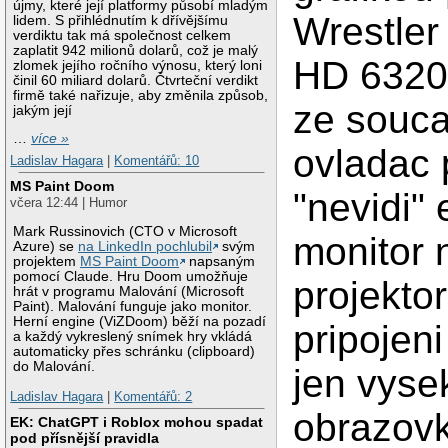
újmy, které její platformy působí mladým
Wrestler
lidem. S přihlédnutím k dřívějšímu
verdiktu tak má společnost celkem
zaplatit 942 milionů dolarů, což je malý
HD 6320]
zlomek jejího ročního výnosu, který loni
činil 60 miliard dolarů. Čtvrteční verdikt
firmě také nařizuje, aby změnila způsob,
ze souc
jakým její
…
více »
ovladac 
Ladislav Hagara
|
Komentářů: 10
MS Paint Doom
"nevidi" 
včera 12:44 | Humor
Mark Russinovich (CTO v Microsoft
monitor 
Azure) se
na LinkedIn pochlubil
svým
projektem
MS Paint Doom
napsaným
pomocí Claude. Hru Doom umožňuje
projektor
hrát v programu Malování (Microsoft
Paint). Malování funguje jako monitor.
Herní engine (ViZDoom) běží na pozadí
pripojen
a každý vykreslený snímek hry vkládá
automaticky přes schránku (clipboard)
do Malování.
jen vyse
Ladislav Hagara
|
Komentářů: 2
obrazovk
EK: ChatGPT i Roblox mohou spadat
pod přísnější pravidla