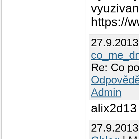
vyuzivan
https://
27.9.201
co_me_dn
Re: Co po
Odpovědě
Admin
alix2d13
27.9.2013