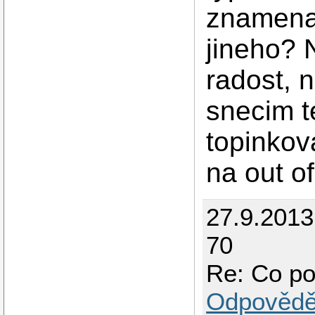
znamena
jineho? 
radost, 
snecim 
topinkov
na out o
27.9.201
70
Re: Co po
Odpovědě