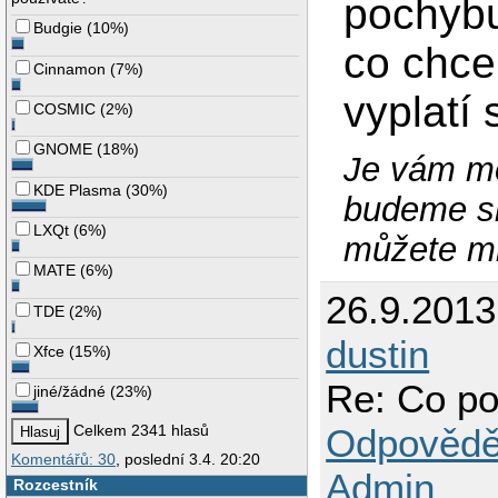
pochybuj
Budgie
(
10%
)
co chce
Cinnamon
(
7%
)
vyplatí 
COSMIC
(
2%
)
GNOME
(
18%
)
Je vám mé
KDE Plasma
(
30%
)
budeme si
LXQt
(
6%
)
můžete mi
MATE
(
6%
)
26.9.201
TDE
(
2%
)
dustin
Xfce
(
15%
)
Re: Co po
jiné/žádné
(
23%
)
Odpovědě
Celkem 2341 hlasů
Komentářů: 30
, poslední 3.4. 20:20
Admin
Rozcestník