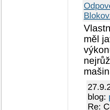
Odpov
Blokov
Vlast
měl j
výkon
nejrůž
mašin
27.9.
blog:
Re: C