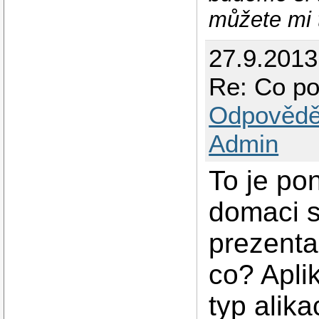
můžete mi t
27.9.2013
Re: Co po
Odpovědě
Admin
To je po
domaci s
prezent
co? Apli
typ alik