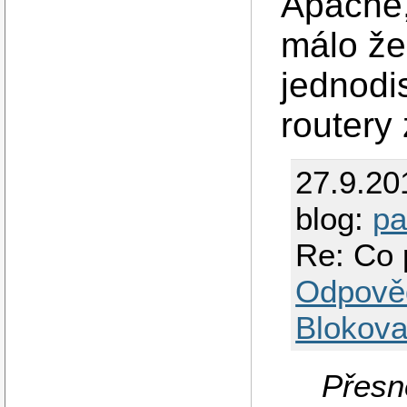
Apache,
málo že
jednodi
routery
27.9.20
blog:
pa
Re: Co 
Odpově
Blokova
Přesn