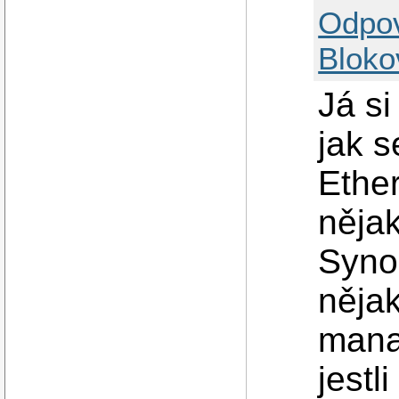
Odpo
Bloko
Já si
jak 
Ether
nějak
Syno
něja
mana
jestl