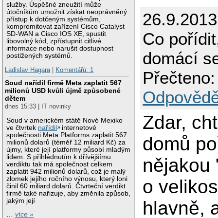
služby. Úspěšné zneužití může
útočníkům umožnit získat neoprávněný
26.9.2013
přístup k dotčeným systémům,
kompromitovat zařízení Cisco Catalyst
Co pořídit
SD-WAN a Cisco IOS XE, spustit
libovolný kód, zpřístupnit citlivé
informace nebo narušit dostupnost
domácí s
postižených systémů.
Ladislav Hagara
|
Komentářů: 1
Přečteno:
Soud nařídil firmě Meta zaplatit 567
milionů USD kvůli újmě způsobené
Odpovědě
dětem
dnes 15:33 | IT novinky
Zdar, cht
Soud v americkém státě Nové Mexiko
ve čtvrtek
nařídil
internetové
společnosti Meta Platforms zaplatit 567
domů poř
milionů dolarů (téměř 12 miliard Kč) za
újmy, které její platformy působí mladým
lidem. S přihlédnutím k dřívějšímu
nějakou 
verdiktu tak má společnost celkem
zaplatit 942 milionů dolarů, což je malý
zlomek jejího ročního výnosu, který loni
o velikos
činil 60 miliard dolarů. Čtvrteční verdikt
firmě také nařizuje, aby změnila způsob,
jakým její
hlavně, 
…
více »