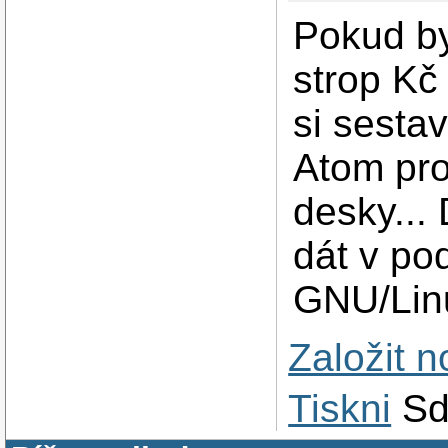
Pokud by
strop Kč 
si sestav
Atom pro
desky...
dát v pod
GNU/Lin
Založit 
Tiskni
Sd