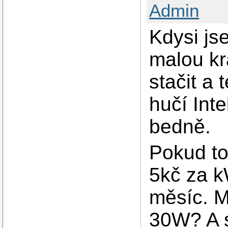
Admin
Kdysi js
malou kr
stačit a
hučí Int
bedně.
Pokud to
5kč za k
měsíc. M
30W? A s