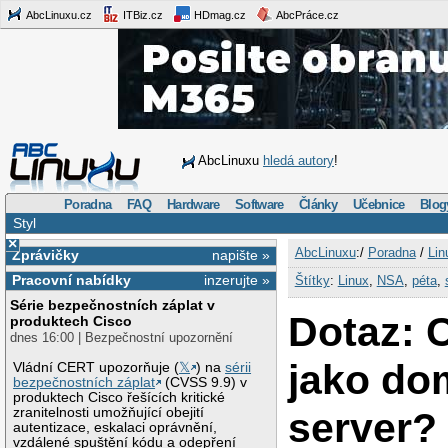
AbcLinuxu.cz
ITBiz.cz
HDmag.cz
AbcPráce.cz
AbcLinuxu
hledá autory
!
Poradna
FAQ
Hardware
Software
Články
Učebnice
Blog
Styl
×
AbcLinuxu
:/
Poradna
/
Lin
Zprávičky
napište »
Pracovní nabídky
inzerujte »
Štítky
:
Linux
,
NSA
,
péta
,
Série bezpečnostních záplat v
Dotaz: C
produktech Cisco
dnes 16:00 | Bezpečnostní upozornění
jako do
Vládní CERT upozorňuje (
𝕏
) na
sérii
bezpečnostních záplat
(CVSS 9.9) v
produktech Cisco řešících kritické
server?
zranitelnosti umožňující obejití
autentizace, eskalaci oprávnění,
vzdálené spuštění kódu a odepření