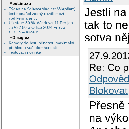
AbcLinuxu
Jestli n
Týden na ScienceMag.cz: Vylepšený
test nenašel žádný rozdíl mezi
vodíkem a antiv
tak to n
Ušetřete 30 %: Windows 11 Pro jen
za €22,50 a Office 2024 Pro za
€17,15 – akce B
sotva ně
HDmag.cz
Kamery do bytu přinesou maximální
přehled o vaší domácnosti
Testovací novinka
27.9.201
Re: Co p
Odpověd
Blokovat
Přesně 
na výko