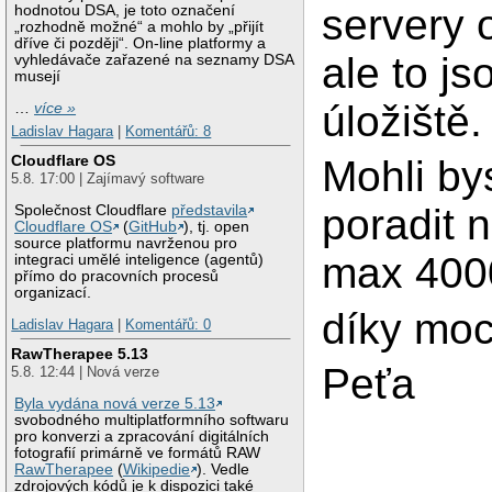
servery 
hodnotou DSA, je toto označení
„rozhodně možné“ a mohlo by „přijít
dříve či později“. On-line platformy a
ale to js
vyhledávače zařazené na seznamy DSA
musejí
úložiště.
…
více »
Ladislav Hagara
|
Komentářů: 8
Cloudflare OS
Mohli by
5.8. 17:00 | Zajímavý software
poradit 
Společnost Cloudflare
představila
Cloudflare OS
(
GitHub
), tj. open
source platformu navrženou pro
max 400
integraci umělé inteligence (agentů)
přímo do pracovních procesů
organizací.
díky mo
Ladislav Hagara
|
Komentářů: 0
RawTherapee 5.13
Peťa
5.8. 12:44 | Nová verze
Byla vydána nová verze 5.13
svobodného multiplatformního softwaru
pro konverzi a zpracování digitálních
fotografií primárně ve formátů RAW
RawTherapee
(
Wikipedie
). Vedle
zdrojových kódů je k dispozici také