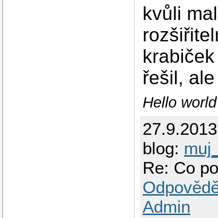
kvůli ma
rozšiřit
krabiček
řešil, al
Hello worl
27.9.201
blog:
muj
Re: Co po
Odpovědě
Admin