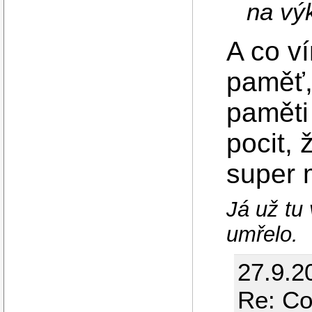
na vý
A co v
paměť,
paměti
pocit,
super 
Já už tu
umřelo.
27.9.2
Re: Co