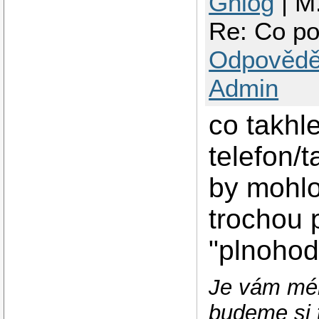
Ghlog
| M.
Re: Co po
Odpovědě
Admin
co takhle
telefon/
by mohlo
trochou 
"plnohod
Je vám mén
budeme si t