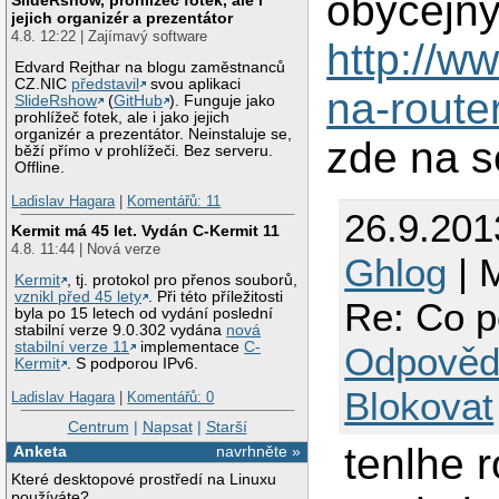
obycejny
jejich organizér a prezentátor
4.8. 12:22 | Zajímavý software
http://w
Edvard Rejthar na blogu zaměstnanců
CZ.NIC
představil
svou aplikaci
na-route
SlideRshow
(
GitHub
). Funguje jako
prohlížeč fotek, ale i jako jejich
organizér a prezentátor. Neinstaluje se,
zde na s
běží přímo v prohlížeči. Bez serveru.
Offline.
Ladislav Hagara
|
Komentářů: 11
26.9.201
Kermit má 45 let. Vydán C-Kermit 11
4.8. 11:44 | Nová verze
Ghlog
| M
Kermit
, tj. protokol pro přenos souborů,
vznikl před 45 lety
. Při této příležitosti
Re: Co p
byla po 15 letech od vydání poslední
stabilní verze 9.0.302 vydána
nová
stabilní verze 11
implementace
C-
Odpověd
Kermit
. S podporou IPv6.
Blokovat
Ladislav Hagara
|
Komentářů: 0
Centrum
|
Napsat
|
Starší
tenlhe r
Anketa
navrhněte »
Které desktopové prostředí na Linuxu
používáte?