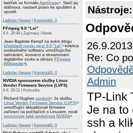
balíček ve formátu
AppImage
. Stačí jej
Nástroje:
stáhnout, nastavit právo ke spuštění a
spustit.
Ladislav Hagara
|
Komentářů: 0
Odpově
FFmpeg 9.0 "Lei"
4.8. 20:44 | Zajímavý článek
Jean-Baptiste Kempf na svém blogu
26.9.201
představil novou verzi 9.0 "Lei"
kolekce
svobodného softwaru umožňujícího
Re: Co po
nahrávání, konverzi a streamovaní
digitálního zvuku a obrazu
FFmpeg
(
Wikipedie
).
Odpovědě
Ladislav Hagara
|
Komentářů: 0
Admin
NVIDIA sponzorem služby Linux
Vendor Firmware Service (LVFS)
4.8. 20:11 | Komunita
TP-Link
Richard Hughes
oznámil
, že službu
Linux Vendor Firmware Service (LVFS)
Je na to
umožňující aktualizovat firmware
zařízení na počítačích s Linuxem, nově
sponzoruje také společnost NVIDIA
.
ssh a kli
Ladislav Hagara
|
Komentářů: 0
SlideRshow, prohlížeč fotek, ale i