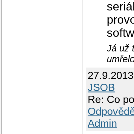
seriá
provo
softw
Já už 
umřelo
27.9.201
JSOB
Re: Co po
Odpovědě
Admin