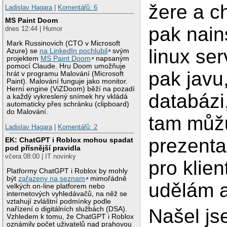
žere a ch
Ladislav Hagara
|
Komentářů: 6
MS Paint Doom
pak nain
dnes 12:44 | Humor
Mark Russinovich (CTO v Microsoft
linux ser
Azure) se
na LinkedIn pochlubil
svým
projektem
MS Paint Doom
napsaným
pomocí Claude. Hru Doom umožňuje
pak javu
hrát v programu Malování (Microsoft
Paint). Malování funguje jako monitor.
Herní engine (ViZDoom) běží na pozadí
databázi
a každý vykreslený snímek hry vkládá
automaticky přes schránku (clipboard)
do Malování.
tam můžu
Ladislav Hagara
|
Komentářů: 2
prezenta
EK: ChatGPT i Roblox mohou spadat
pod přísnější pravidla
včera 08:00 | IT novinky
pro klien
Platformy ChatGPT i Roblox by mohly
být
zařazeny na seznam
mimořádně
udělám a
velkých on-line platforem nebo
internetových vyhledávačů, na něž se
vztahují zvláštní podmínky podle
Našel j
nařízení o digitálních službách (DSA).
Vzhledem k tomu, že ChatGPT i Roblox
oznámily počet uživatelů nad prahovou