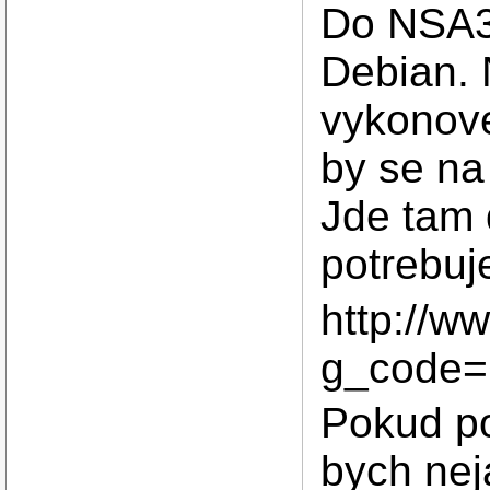
Do NSA31
Debian. 
vykonove
by se na 
Jde tam 
potrebuj
http://w
g_code
Pokud po
bych nej