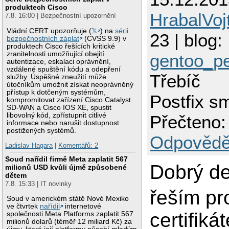
produktech Cisco
HrabalVoj
7.8. 16:00 | Bezpečnostní upozornění
Vládní CERT upozorňuje (
𝕏
) na
sérii
23 | blog:
bezpečnostních záplat
(CVSS 9.9) v
produktech Cisco řešících kritické
zranitelnosti umožňující obejití
gentoo_p
autentizace, eskalaci oprávnění,
vzdálené spuštění kódu a odepření
Třebíč
služby. Úspěšné zneužití může
útočníkům umožnit získat neoprávněný
přístup k dotčeným systémům,
Postfix sm
kompromitovat zařízení Cisco Catalyst
SD-WAN a Cisco IOS XE, spustit
libovolný kód, zpřístupnit citlivé
Přečteno:
informace nebo narušit dostupnost
postižených systémů.
Odpovědě
Ladislav Hagara
|
Komentářů: 2
Soud nařídil firmě Meta zaplatit 567
Dobrý de
milionů USD kvůli újmě způsobené
dětem
7.8. 15:33 | IT novinky
řeším pr
Soud v americkém státě Nové Mexiko
ve čtvrtek
nařídil
internetové
certifiká
společnosti Meta Platforms zaplatit 567
milionů dolarů (téměř 12 miliard Kč) za