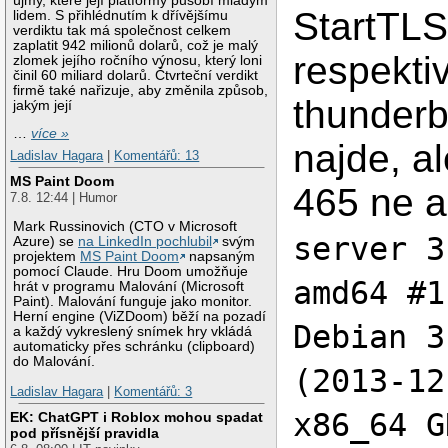
újmy, které její platformy působí mladým
StartTLS
lidem. S přihlédnutím k dřívějšímu
verdiktu tak má společnost celkem
zaplatit 942 milionů dolarů, což je malý
respekti
zlomek jejího ročního výnosu, který loni
činil 60 miliard dolarů. Čtvrteční verdikt
firmě také nařizuje, aby změnila způsob,
thunderb
jakým její
…
více »
najde, a
Ladislav Hagara
|
Komentářů: 13
MS Paint Doom
465 ne a
7.8. 12:44 | Humor
Mark Russinovich (CTO v Microsoft
server 3
Azure) se
na LinkedIn pochlubil
svým
projektem
MS Paint Doom
napsaným
pomocí Claude. Hru Doom umožňuje
amd64 #1
hrát v programu Malování (Microsoft
Paint). Malování funguje jako monitor.
Herní engine (ViZDoom) běží na pozadí
Debian 3
a každý vykreslený snímek hry vkládá
automaticky přes schránku (clipboard)
do Malování.
(2013-12
Ladislav Hagara
|
Komentářů: 3
x86_64 G
EK: ChatGPT i Roblox mohou spadat
pod přísnější pravidla