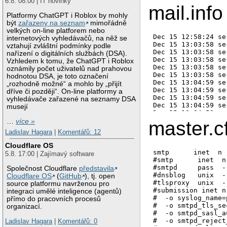
6.8. 08:00 | IT novinky
mail.info
Platformy ChatGPT i Roblox by mohly
být
zařazeny na seznam
mimořádně
velkých on-line platforem nebo
Dec 15 12:58:24 se
internetových vyhledávačů, na něž se
Dec 15 13:03:58 se
vztahují zvláštní podmínky podle
Dec 15 13:03:58 se
nařízení o digitálních službách (DSA).
Dec 15 13:03:58 se
Vzhledem k tomu, že ChatGPT i Roblox
Dec 15 13:03:58 se
oznámily počet uživatelů nad prahovou
Dec 15 13:03:58 se
hodnotou DSA, je toto označení
Dec 15 13:04:59 se
„rozhodně možné“ a mohlo by „přijít
Dec 15 13:04:59 se
dříve či později“. On-line platformy a
Dec 15 13:04:59 se
vyhledávače zařazené na seznamy DSA
Dec 15 13:04:59 se
musejí
Dec 15 13:04:59 se
Dec 15 13:05:57 se
master.c
…
více »
Dec 15 13:05:57 se
Ladislav Hagara
|
Komentářů: 12
Dec 15 13:05:57 se
Dec 15 13:05:57 se
Cloudflare OS
Dec 15 13:05:57 se
smtp      inet  n 
5.8. 17:00 | Zajímavý software
Dec 15 13:05:57 se
#smtp      inet  n
Dec 15 13:05:57 se
#smtpd     pass  -
Společnost Cloudflare
představila
Dec 15 13:05:57 se
#dnsblog   unix  -
Cloudflare OS
(
GitHub
), tj. open
Dec 15 13:05:57 se
#tlsproxy  unix  -
source platformu navrženou pro
Dec 15 13:05:57 se
#submission inet n
integraci umělé inteligence (agentů)
Dec 15 13:05:57 se
#  -o syslog_name=
přímo do pracovních procesů
Dec 15 13:05:57 se
#  -o smtpd_tls_se
organizací.
Dec 15 13:05:57 se
#  -o smtpd_sasl_a
Dec 15 13:05:57 se
#  -o smtpd_reject
Ladislav Hagara
|
Komentářů: 0
Dec 15 13:05:57 se