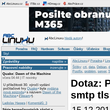
AbcLinuxu.cz
ITBiz.cz
HDmag.cz
AbcPráce.cz
AbcLinuxu
hledá autory
!
Poradna
FAQ
Hardware
Software
Články
Učebnice
Blog
Styl
×
AbcLinuxu
:/
Poradna
/
Lin
Zprávičky
napište »
Štítky
:
crt
,
data
,
Debian
,
d
Pracovní nabídky
inzerujte »
Postfix
,
problém
,
server
,
Quake: Dawn of the Machine
včera 04:44 | IT novinky
Dotaz: P
U příležitosti 30. výročí vydání
počítačové hry
Quake
byla
vydána
smtp tls
nová epizoda
s názvem
Dawn of the
Machine
(
Steam
).
Ladislav Hagara
|
Komentářů: 3
15.12.201
Série bezpečnostních záplat v