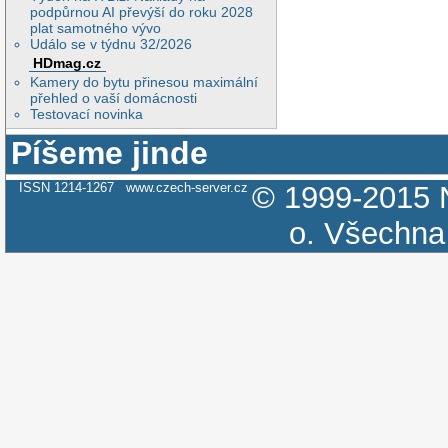
podpůrnou AI převýší do roku 2028
plat samotného vývo
Událo se v týdnu 32/2026
HDmag.cz
Kamery do bytu přinesou maximální
přehled o vaší domácnosti
Testovací novinka
Píšeme jinde
ISSN 1214-1267
www.czech-server.cz
© 1999-2015
o.
Všechna 