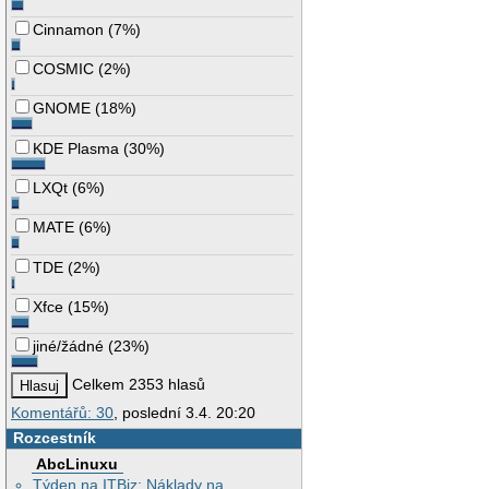
Cinnamon
(
7%
)
COSMIC
(
2%
)
GNOME
(
18%
)
KDE Plasma
(
30%
)
LXQt
(
6%
)
MATE
(
6%
)
TDE
(
2%
)
Xfce
(
15%
)
jiné/žádné
(
23%
)
Celkem 2353 hlasů
Komentářů: 30
, poslední 3.4. 20:20
Rozcestník
AbcLinuxu
Týden na ITBiz: Náklady na