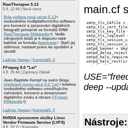
#  -o smtpd_client
RawTherapee 5.13
#  -o smtpd_helo_r
main.cf 
5.8. 12:44 | Nová verze
#  -o smtpd_sender
#  -o smtpd_recipi
Byla vydána nová verze 5.13
#  -o milter_macro
svobodného multiplatformního softwaru
smtps     inet  n 
smtp_tls_CAfile = 
pro konverzi a zpracování digitálních
  -o syslog_name=p
smtp_tls_cert_file
fotografií primárně ve formátů RAW
  -o smtpd_tls_wra
smtp_tls_key_file 
RawTherapee
(
Wikipedie
). Vedle
  -o smtpd_sasl_au
smtp_tls_loglevel =
zdrojových kódů je k dispozici také
  -o smtpd_reject_
smtp_tls_session_c
balíček ve formátu
AppImage
. Stačí jej
#  -o smtpd_client
smtp_tls_session_c
stáhnout, nastavit právo ke spuštění a
#  -o smtpd_helo_r
smtpd_banner = $my
spustit.
#  -o smtpd_sender
smtpd_delay_reject
  -o smtpd_recipie
smtpd_helo_require
Ladislav Hagara
|
Komentářů: 0
smtpd_helo_restric
smtpd_milters = in
FFmpeg 9.0 "Lei"
smtpd_recipient_re
4.8. 20:44 | Zajímavý článek
USE="freed
smtpd_sasl_auth_en
smtpd_sasl_authent
Jean-Baptiste Kempf na svém blogu
smtpd_sasl_securit
deep --upd
představil novou verzi 9.0 "Lei"
kolekce
smtpd_sasl_type = c
svobodného softwaru umožňujícího
smtpd_sender_restr
nahrávání, konverzi a streamovaní
smtpd_tls_CAfile =
digitálního zvuku a obrazu
FFmpeg
smtpd_tls_CApath =
(
Wikipedie
).
smtpd_tls_auth_onl
smtpd_tls_cert_fil
Ladislav Hagara
|
Komentářů: 0
smtpd_tls_key_file
smtpd_tls_loglevel 
NVIDIA sponzorem služby Linux
Nástroje:
smtpd_tls_received
Vendor Firmware Service (LVFS)
smtpd_tls_req_ccer
4.8. 20:11 | Komunita