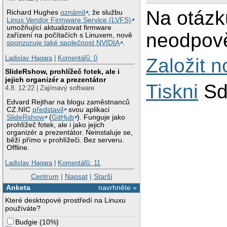
smtpd_tls_security
Na otázk
smtpd_tls_session_
Richard Hughes
oznámil
, že službu
smtpd_tls_session_
Linux Vendor Firmware Service (LVFS)
smtpd_use_tls = yes
umožňující aktualizovat firmware
neodpově
zařízení na počítačích s Linuxem, nově
sponzoruje také společnost NVIDIA
.
Ladislav Hagara
|
Komentářů: 0
Založit 
SlideRshow, prohlížeč fotek, ale i
jejich organizér a prezentátor
Tiskni
Sd
4.8. 12:22 | Zajímavý software
Edvard Rejthar na blogu zaměstnanců
CZ.NIC
představil
svou aplikaci
SlideRshow
(
GitHub
). Funguje jako
prohlížeč fotek, ale i jako jejich
organizér a prezentátor. Neinstaluje se,
běží přímo v prohlížeči. Bez serveru.
Offline.
Ladislav Hagara
|
Komentářů: 11
Centrum
|
Napsat
|
Starší
Anketa
navrhněte »
Které desktopové prostředí na Linuxu
používáte?
Budgie
(
10%
)