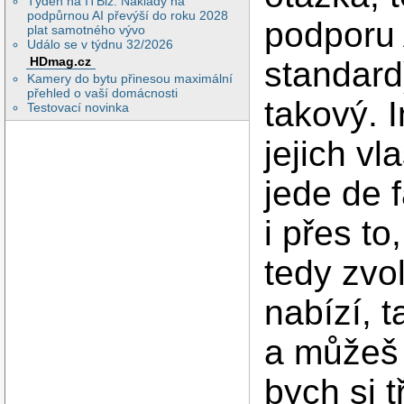
Týden na ITBiz: Náklady na
podpůrnou AI převýší do roku 2028
podporu 
plat samotného vývo
Událo se v týdnu 32/2026
HDmag.cz
standard
Kamery do bytu přinesou maximální
přehled o vaší domácnosti
takový. 
Testovací novinka
jejich vl
jede de 
i přes to
tedy zvo
nabízí, 
a můžeš 
bych si 