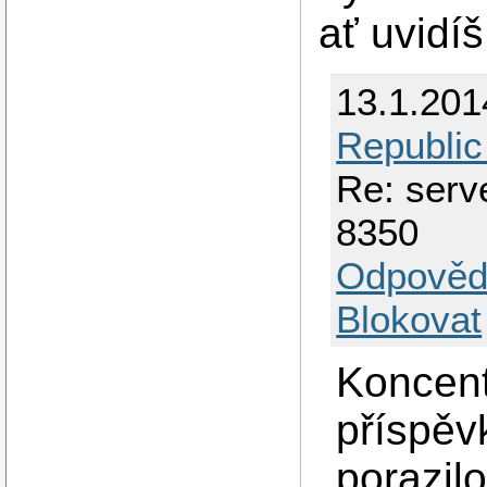
ať uvidíš
13.1.201
Republic
Re: serv
8350
Odpověd
Blokovat
Koncent
příspěvk
porazilo