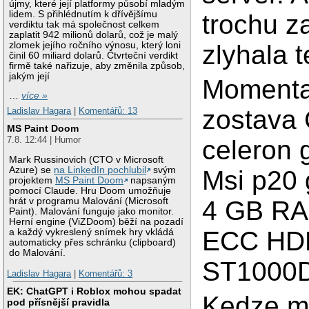
újmy, které její platformy působí mladým
lidem. S přihlédnutím k dřívějšímu
trochu za
verdiktu tak má společnost celkem
zaplatit 942 milionů dolarů, což je malý
zlomek jejího ročního výnosu, který loni
zlyhala 
činil 60 miliard dolarů. Čtvrteční verdikt
firmě také nařizuje, aby změnila způsob,
jakým její
Momenta
…
více »
zostava 
Ladislav Hagara
|
Komentářů: 13
MS Paint Doom
7.8. 12:44 | Humor
celeron
Mark Russinovich (CTO v Microsoft
Azure) se
na LinkedIn pochlubil
svým
Msi p20 
projektem
MS Paint Doom
napsaným
pomocí Claude. Hru Doom umožňuje
4 GB RA
hrát v programu Malování (Microsoft
Paint). Malování funguje jako monitor.
Herní engine (ViZDoom) běží na pozadí
ECC HDD
a každý vykreslený snímek hry vkládá
automaticky přes schránku (clipboard)
do Malování.
ST1000
Ladislav Hagara
|
Komentářů: 3
EK: ChatGPT i Roblox mohou spadat
Kedze m
pod přísnější pravidla