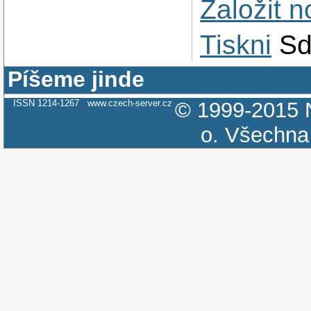
Založit 
Tiskni
Sd
Píšeme jinde
ISSN 1214-1267
www.czech-server.cz
© 1999-2015
o.
Všechna 