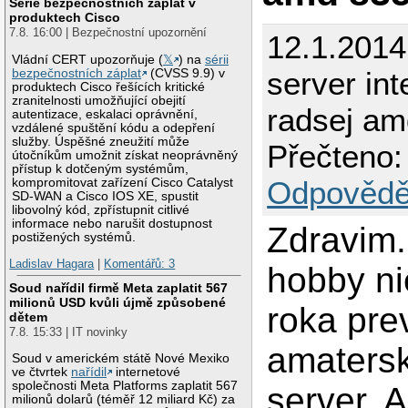
Série bezpečnostních záplat v
produktech Cisco
7.8. 16:00 | Bezpečnostní upozornění
12.1.2014
Vládní CERT upozorňuje (
𝕏
) na
sérii
server int
bezpečnostních záplat
(CVSS 9.9) v
produktech Cisco řešících kritické
zranitelnosti umožňující obejití
radsej am
autentizace, eskalaci oprávnění,
vzdálené spuštění kódu a odepření
služby. Úspěšné zneužití může
Přečteno:
útočníkům umožnit získat neoprávněný
přístup k dotčeným systémům,
Odpovědě
kompromitovat zařízení Cisco Catalyst
SD-WAN a Cisco IOS XE, spustit
libovolný kód, zpřístupnit citlivé
informace nebo narušit dostupnost
Zdravim.
postižených systémů.
Ladislav Hagara
|
Komentářů: 3
hobby ni
Soud nařídil firmě Meta zaplatit 567
milionů USD kvůli újmě způsobené
roka pr
dětem
7.8. 15:33 | IT novinky
amatersk
Soud v americkém státě Nové Mexiko
ve čtvrtek
nařídil
internetové
společnosti Meta Platforms zaplatit 567
server. 
milionů dolarů (téměř 12 miliard Kč) za