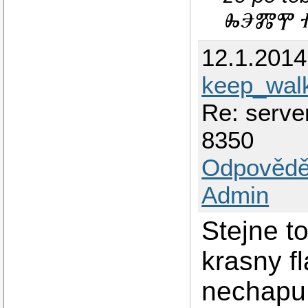
ⰈⰅⰏⰉ Ⱂ
12.1.201
keep_wal
Re: serve
8350
Odpovědě
Admin
Stejne to
krasny f
nechapu 