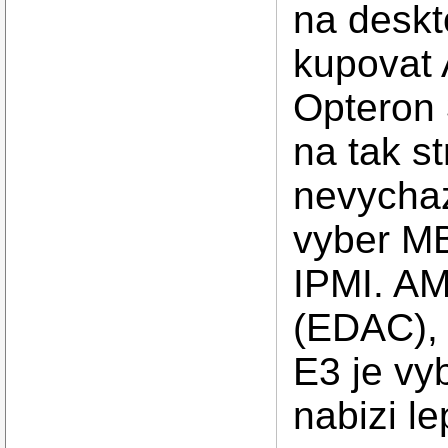
na deskt
kupovat 
Opteron
na tak s
nevychaze
vyber M
IPMI. A
(EDAC), 
E3 je vyb
nabizi l