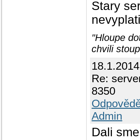
Stary se
nevyplati
"Hloupe dot
chvili sto
18.1.2014
Re: serve
8350
Odpovědě
Admin
Dali sme