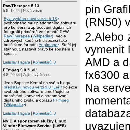
pin Graf
RawTherapee 5.13
5.8. 12:44 | Nová verze
(RN50) 
Byla vydána nová verze 5.13
svobodného multiplatformního softwaru
pro konverzi a zpracování digitálních
fotografií primárně ve formátů RAW
2.Alebo 
RawTherapee
(
Wikipedie
). Vedle
zdrojových kódů je k dispozici také
balíček ve formátu
AppImage
. Stačí jej
vymenit 
stáhnout, nastavit právo ke spuštění a
spustit.
AMD a da
Ladislav Hagara
|
Komentářů: 0
FFmpeg 9.0 "Lei"
fx6300 a
4.8. 20:44 | Zajímavý článek
Jean-Baptiste Kempf na svém blogu
Na serve
představil novou verzi 9.0 "Lei"
kolekce
svobodného softwaru umožňujícího
nahrávání, konverzi a streamovaní
momental
digitálního zvuku a obrazu
FFmpeg
(
Wikipedie
).
databaza
Ladislav Hagara
|
Komentářů: 0
NVIDIA sponzorem služby Linux
uvazujem
Vendor Firmware Service (LVFS)