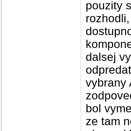
pouzity 
rozhodli,
dostupno
komponen
dalsej v
odpredat
vybrany
zodpoved
bol vyme
ze tam 