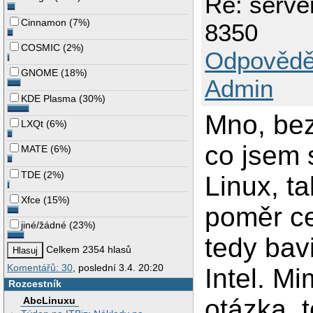
Re: serve
Cinnamon
(
7%
)
8350
COSMIC
(
2%
)
Odpovědě
GNOME
(
18%
)
Admin
KDE Plasma
(
30%
)
Mno, bez
LXQt
(
6%
)
co jsem s
MATE
(
6%
)
TDE
(
2%
)
Linux, t
Xfce
(
15%
)
poměr c
jiné/žádné
(
23%
)
tedy bav
Celkem 2354 hlasů
Komentářů: 30
, poslední 3.4. 20:20
Intel. Mi
Rozcestník
otázka, 
AbcLinuxu