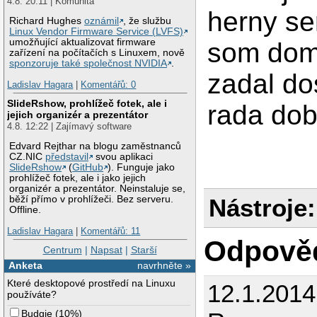
4.8. 20:11 | Komunita
herny ser
Richard Hughes
oznámil
, že službu
Linux Vendor Firmware Service (LVFS)
umožňující aktualizovat firmware
som dom
zařízení na počítačích s Linuxem, nově
sponzoruje také společnost NVIDIA
.
zadal do
Ladislav Hagara
|
Komentářů: 0
SlideRshow, prohlížeč fotek, ale i
rada dob
jejich organizér a prezentátor
4.8. 12:22 | Zajímavý software
Edvard Rejthar na blogu zaměstnanců
CZ.NIC
představil
svou aplikaci
SlideRshow
(
GitHub
). Funguje jako
prohlížeč fotek, ale i jako jejich
organizér a prezentátor. Neinstaluje se,
Nástroje:
běží přímo v prohlížeči. Bez serveru.
Offline.
Ladislav Hagara
|
Komentářů: 11
Odpově
Centrum
|
Napsat
|
Starší
Anketa
navrhněte »
Které desktopové prostředí na Linuxu
12.1.201
používáte?
Budgie
(
10%
)