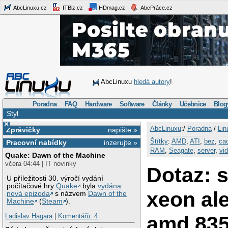
AbcLinuxu.cz
ITBiz.cz
HDmag.cz
AbcPráce.cz
AbcLinuxu
hledá autory
!
Poradna
FAQ
Hardware
Software
Články
Učebnice
Blog
Styl
×
AbcLinuxu
:/
Poradna
/
Lin
Zprávičky
napište »
Štítky
:
AMD
,
ATI
,
bez
,
ca
Pracovní nabídky
inzerujte »
RAM
,
Seagate
,
server
,
vi
Quake: Dawn of the Machine
včera 04:44 | IT novinky
Dotaz: s
U příležitosti 30. výročí vydání
počítačové hry
Quake
byla
vydána
xeon al
nová epizoda
s názvem
Dawn of the
Machine
(
Steam
).
amd 83
Ladislav Hagara
|
Komentářů: 4