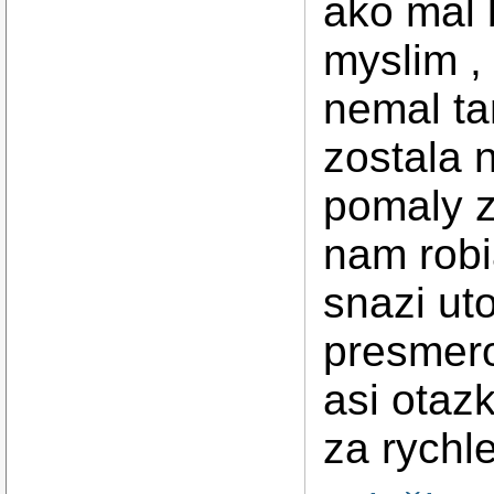
ako mal 
myslim ,
nemal ta
zostala 
pomaly z
nam robi
snazi ut
presmero
asi otaz
za rychl