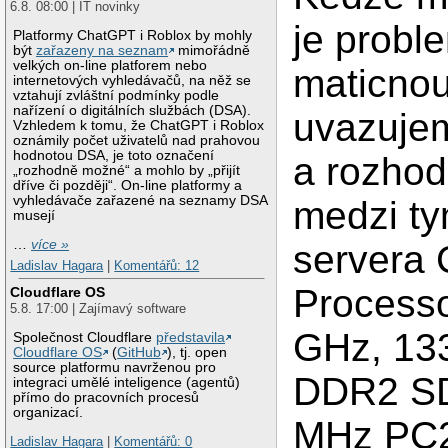
6.8. 08:00 | IT novinky
je probl
Platformy ChatGPT i Roblox by mohly
být
zařazeny na seznam
mimořádně
velkých on-line platforem nebo
maticno
internetových vyhledávačů, na něž se
vztahují zvláštní podmínky podle
nařízení o digitálních službách (DSA).
uvazuje
Vzhledem k tomu, že ChatGPT i Roblox
oznámily počet uživatelů nad prahovou
hodnotou DSA, je toto označení
a rozho
„rozhodně možné“ a mohlo by „přijít
dříve či později“. On-line platformy a
vyhledávače zařazené na seznamy DSA
medzi ty
musejí
…
více »
servera 
Ladislav Hagara
|
Komentářů: 12
Process
Cloudflare OS
5.8. 17:00 | Zajímavý software
GHz, 13
Společnost Cloudflare
představila
Cloudflare OS
(
GitHub
), tj. open
source platformu navrženou pro
DDR2 SD
integraci umělé inteligence (agentů)
přímo do pracovních procesů
organizací.
MHz PC2
Ladislav Hagara
|
Komentářů: 0