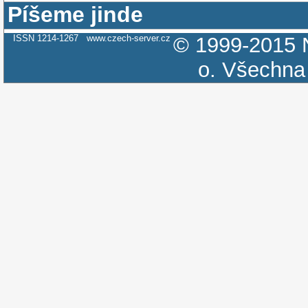
Píšeme jinde
ISSN 1214-1267
www.czech-server.cz
© 1999-2015
o.
Všechna 