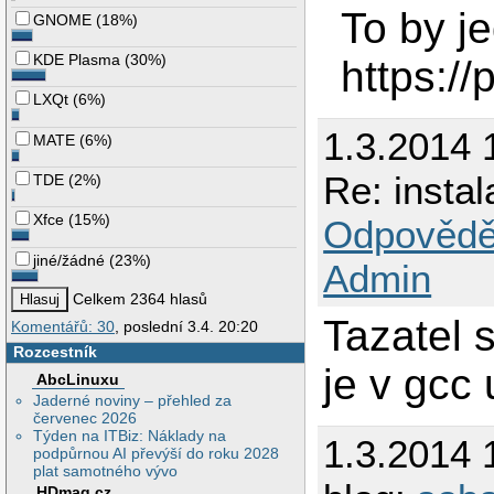
To by je
GNOME
(
18%
)
KDE Plasma
(
30%
)
https:/
LXQt
(
6%
)
1.3.2014 
MATE
(
6%
)
Re: instal
TDE
(
2%
)
Xfce
(
15%
)
Odpovědě
jiné/žádné
(
23%
)
Admin
Celkem 2364 hlasů
Tazatel s
Komentářů: 30
, poslední 3.4. 20:20
Rozcestník
je v gcc
AbcLinuxu
Jaderné noviny – přehled za
červenec 2026
Týden na ITBiz: Náklady na
1.3.2014 
podpůrnou AI převýší do roku 2028
plat samotného vývo
HDmag.cz