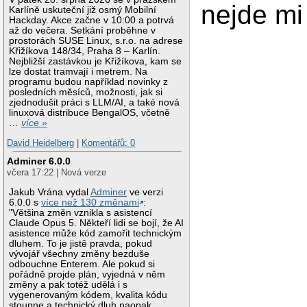
nejde mi 
Karlíně uskuteční již osmý Mobilní
Hackday. Akce začne v 10:00 a potrvá
až do večera. Setkání proběhne v
prostorách SUSE Linux, s.r.o. na adrese
Křižíkova 148/34, Praha 8 – Karlín.
Nejbližší zastávkou je Křižíkova, kam se
lze dostat tramvají i metrem. Na
programu budou například novinky z
posledních měsíců, možnosti, jak si
zjednodušit práci s LLM/AI, a také nová
linuxová distribuce BengalOS, včetně
…
více »
David Heidelberg
|
Komentářů: 0
Adminer 6.0.0
včera 17:22 | Nová verze
Jakub Vrána vydal
Adminer
ve verzi
6.0.0 s
více než 130 změnami
:
"Většina změn vznikla s asistencí
Claude Opus 5. Někteří lidi se bojí, že AI
asistence může kód zamořit technickým
dluhem. To je jistě pravda, pokud
vývojář všechny změny bezduše
odbouchne Enterem. Ale pokud si
pořádně projde plán, vyjedná v něm
změny a pak totéž udělá i s
vygenerovaným kódem, kvalita kódu
stoupne a technický dluh naopak