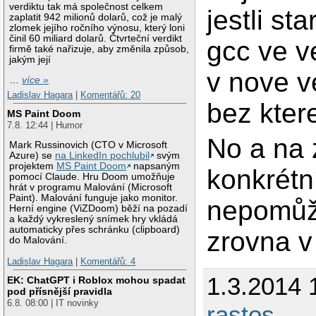
verdiktu tak má společnost celkem
jestli st
zaplatit 942 milionů dolarů, což je malý
zlomek jejího ročního výnosu, který loni
činil 60 miliard dolarů. Čtvrteční verdikt
gcc ve v
firmě také nařizuje, aby změnila způsob,
jakým její
v nove ve
…
více »
Ladislav Hagara
|
Komentářů: 20
bez kter
MS Paint Doom
7.8. 12:44 | Humor
No a na 
Mark Russinovich (CTO v Microsoft
Azure) se
na LinkedIn pochlubil
svým
projektem
MS Paint Doom
napsaným
konkrétn
pomocí Claude. Hru Doom umožňuje
hrát v programu Malování (Microsoft
Paint). Malování funguje jako monitor.
nepomůž
Herní engine (ViZDoom) běží na pozadí
a každý vykreslený snímek hry vkládá
automaticky přes schránku (clipboard)
zrovna v
do Malování.
Ladislav Hagara
|
Komentářů: 4
1.3.2014 
EK: ChatGPT i Roblox mohou spadat
pod přísnější pravidla
6.8. 08:00 | IT novinky
rastos