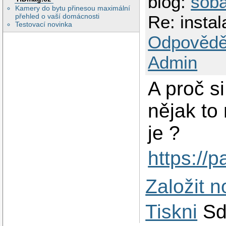
blog:
sob
Kamery do bytu přinesou maximální
Re: instal
přehled o vaší domácnosti
Testovací novinka
Odpovědě
Admin
A proč s
nějak to
je ?
https://
Založit 
Tiskni
Sd