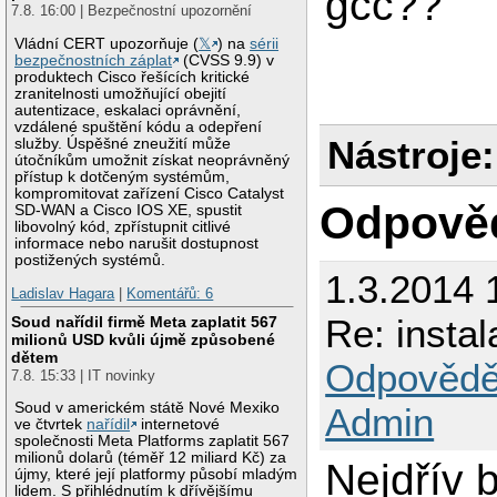
gcc??
7.8. 16:00 | Bezpečnostní upozornění
Vládní CERT upozorňuje (
𝕏
) na
sérii
bezpečnostních záplat
(CVSS 9.9) v
produktech Cisco řešících kritické
zranitelnosti umožňující obejití
autentizace, eskalaci oprávnění,
vzdálené spuštění kódu a odepření
Nástroje:
služby. Úspěšné zneužití může
útočníkům umožnit získat neoprávněný
přístup k dotčeným systémům,
kompromitovat zařízení Cisco Catalyst
Odpově
SD-WAN a Cisco IOS XE, spustit
libovolný kód, zpřístupnit citlivé
informace nebo narušit dostupnost
postižených systémů.
1.3.2014 
Ladislav Hagara
|
Komentářů: 6
Re: instal
Soud nařídil firmě Meta zaplatit 567
milionů USD kvůli újmě způsobené
dětem
Odpovědě
7.8. 15:33 | IT novinky
Soud v americkém státě Nové Mexiko
Admin
ve čtvrtek
nařídil
internetové
společnosti Meta Platforms zaplatit 567
milionů dolarů (téměř 12 miliard Kč) za
Nejdřív 
újmy, které její platformy působí mladým
lidem. S přihlédnutím k dřívějšímu