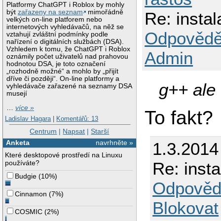
Platformy ChatGPT i Roblox by mohly
být
zařazeny na seznam
mimořádně
Re: instal
velkých on-line platforem nebo
internetových vyhledávačů, na něž se
Odpovědě
vztahují zvláštní podmínky podle
nařízení o digitálních službách (DSA).
Vzhledem k tomu, že ChatGPT i Roblox
Admin
oznámily počet uživatelů nad prahovou
hodnotou DSA, je toto označení
„rozhodně možné“ a mohlo by „přijít
dříve či později“. On-line platformy a
g++ ale 
vyhledávače zařazené na seznamy DSA
musejí
…
více »
To fakt?
Ladislav Hagara
|
Komentářů: 13
Centrum
|
Napsat
|
Starší
Anketa
navrhněte »
1.3.2014
Které desktopové prostředí na Linuxu
používáte?
Re: inst
Budgie
(
10%
)
Odpověd
Cinnamon
(
7%
)
Blokovat
COSMIC
(
2%
)