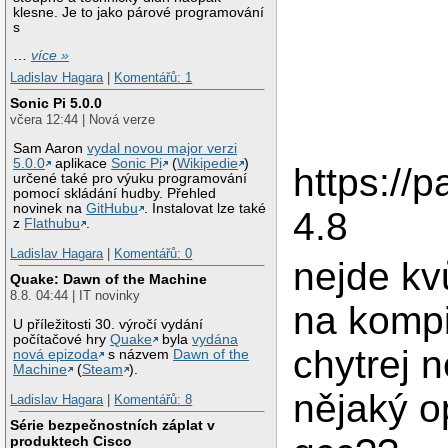
klesne. Je to jako párové programování
s
…
více »
Ladislav Hagara
|
Komentářů: 1
Sonic Pi 5.0.0
včera 12:44 | Nová verze
Sam Aaron
vydal novou major verzi
5.0.0
aplikace
Sonic Pi
(
Wikipedie
)
https://
určené také pro výuku programování
pomocí skládání hudby. Přehled
novinek na
GitHubu
. Instalovat lze také
4.8
z
Flathubu
.
Ladislav Hagara
|
Komentářů: 0
nejde kv
Quake: Dawn of the Machine
8.8. 04:44 | IT novinky
na kompi
U příležitosti 30. výročí vydání
počítačové hry
Quake
byla
vydána
chytrej 
nová epizoda
s názvem
Dawn of the
Machine
(
Steam
).
nějaký o
Ladislav Hagara
|
Komentářů: 8
Série bezpečnostních záplat v
produktech Cisco