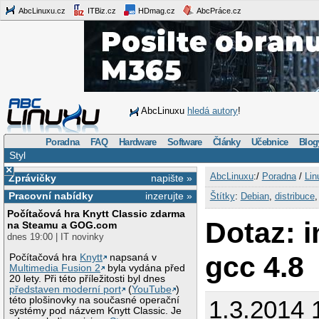
AbcLinuxu.cz
ITBiz.cz
HDmag.cz
AbcPráce.cz
AbcLinuxu
hledá autory
!
Poradna
FAQ
Hardware
Software
Články
Učebnice
Blog
Styl
×
AbcLinuxu
:/
Poradna
/
Lin
Zprávičky
napište »
Pracovní nabídky
inzerujte »
Štítky
:
Debian
,
distribuce
Počítačová hra Knytt Classic zdarma
Dotaz: i
na Steamu a GOG.com
dnes 19:00 | IT novinky
gcc 4.8
Počítačová hra
Knytt
napsaná v
Multimedia Fusion 2
byla vydána před
20 lety. Při této příležitosti byl dnes
představen moderní port
(
YouTube
)
této plošinovky na současné operační
1.3.2014 
systémy pod názvem Knytt Classic. Je