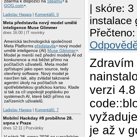
zdarma k dispozici na
Steamu
a
| skóre: 3
GOG.com
.
Ladislav Hagara
|
Komentářů: 0
instalace 
Meta představila nový model umělé
inteligence Muse Glimmer
Přečteno:
dnes 16:00 | IT novinky
Odpovědě
Americká technologická společnost
Meta Platforms
představila
nový model
umělé inteligence (AI)
Muse Glimmer
.
Model je menší než přední modely AI od
Zdravím 
konkurence a má běžet přímo na
počítačích uživatelů. Meta model
zpřístupní jako open source, tedy
nainstal
otevřený software. Nový model je
navržen tak, aby zvládal takzvané
agentní úkoly na počítačích se
verzi 4.8
spotřebitelskou grafickou kartou. Klade
si tak za cíl uspokojit poptávku po
systémech AI, které běží přímo na
code::bl
zařízeních uživatelů.
Ladislav Hagara
|
Komentářů: 7
vyžaduje
Mobilní Hackday #8 proběhne 28.
srpna v Praze
je až v g
dnes 12:11 | Pozvánky
V pátek 28. srpna 2026 se v pražském