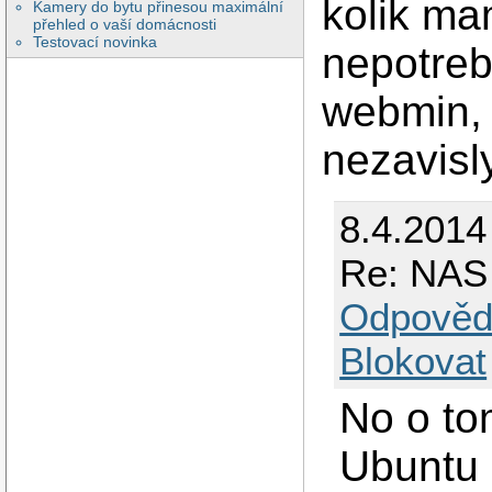
kolik ma
Kamery do bytu přinesou maximální
přehled o vaší domácnosti
Testovací novinka
nepotreb
webmin, 
nezavisly
8.4.2014
Re: NAS 
Odpověd
Blokovat
No o to
Ubuntu 