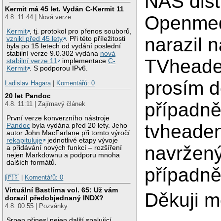
NAS dist
Kermit má 45 let. Vydán C-Kermit 11
Openmedi
4.8. 11:44 | Nová verze
Kermit
, tj. protokol pro přenos souborů,
narazil 
vznikl před 45 lety
. Při této příležitosti
byla po 15 letech od vydání poslední
stabilní verze 9.0.302 vydána
nová
TVheade
stabilní verze 11
implementace
C-
Kermit
. S podporou IPv6.
prosím d
Ladislav Hagara
|
Komentářů: 0
20 let Pandoc
případně
4.8. 11:11 | Zajímavý článek
První verze konverzního nástroje
tvheade
Pandoc
byla vydána před 20 lety. Jeho
autor John MacFarlane při tomto výročí
rekapituluje
jednotlivé etapy vývoje
navržený
a přidávání nových funkcí – rozšíření
nejen Markdownu a podporu mnoha
dalších formátů.
případně
|🇵🇸
|
Komentářů: 0
Virtuální Bastlírna vol. 65: Už vám
Děkuji m
dorazil předobjednaný INDX?
4.8. 00:55 | Pozvánky
Srpen přinesl nejen další spalující