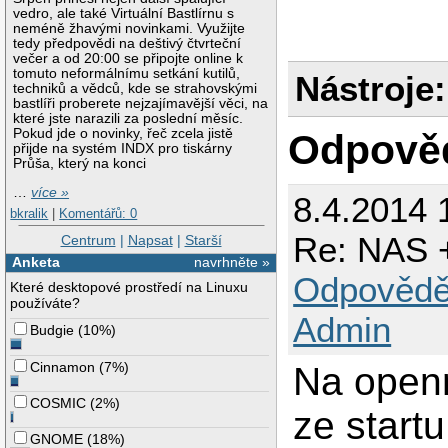
vedro, ale také Virtuální Bastlírnu s
neméně žhavými novinkami. Využijte
tedy předpovědi na deštivý čtvrteční
večer a od 20:00 se připojte online k
tomuto neformálnímu setkání kutilů,
Nástroje:
techniků a vědců, kde se strahovskými
bastlíři proberete nejzajímavější věci, na
které jste narazili za poslední měsíc.
Pokud jde o novinky, řeč zcela jistě
Odpově
přijde na systém INDX pro tiskárny
Průša, který na konci
…
více »
8.4.2014 
bkralik
|
Komentářů: 0
Re: NAS +
Centrum
|
Napsat
|
Starší
Anketa
navrhněte »
Odpovědě
Které desktopové prostředí na Linuxu
používáte?
Admin
Budgie
(
10%
)
Cinnamon
(
7%
)
Na openm
COSMIC
(
2%
)
ze startu
GNOME
(
18%
)