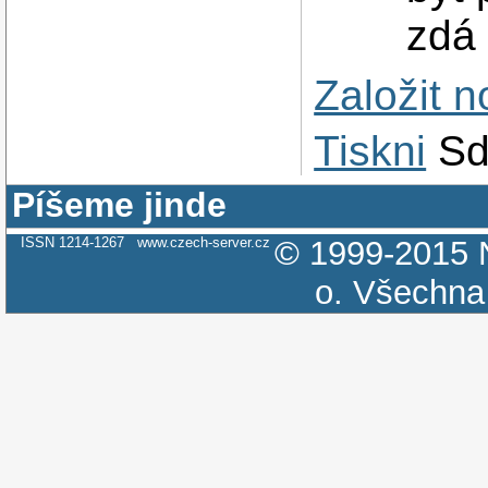
zdá 
Založit 
Tiskni
Sd
Píšeme jinde
ISSN 1214-1267
www.czech-server.cz
© 1999-2015
o.
Všechna 