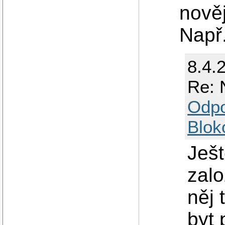
nověj
Např.
8.4.
Re: 
Odp
Blok
Ješt
zalo
něj
byt 