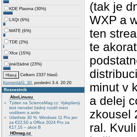
(tak je d
KDE Plasma
(
30%
)
WXP a wi
LXQt
(
6%
)
ten stre
MATE
(
6%
)
TDE
(
2%
)
te akora
Xfce
(
15%
)
podstatn
jiné/žádné
(
23%
)
distribu
Celkem 2337 hlasů
Komentářů: 30
, poslední 3.4. 20:20
minut v k
Rozcestník
a delej 
AbcLinuxu
Týden na ScienceMag.cz: Vylepšený
test nenašel žádný rozdíl mezi
zkousel 
vodíkem a antiv
Ušetřete 30 %: Windows 11 Pro jen
za €22,50 a Office 2024 Pro za
ral. Kvul
€17,15 – akce B
HDmag.cz