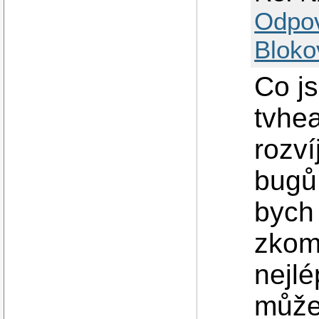
Odpo
Bloko
Co js
tvhea
rozví
bugů
bych 
zkomp
nejlé
může