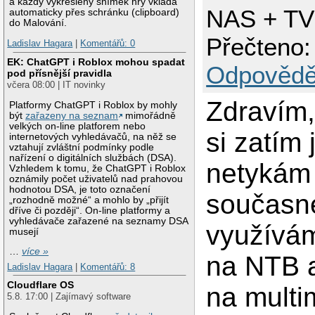
a každý vykreslený snímek hry vkládá
NAS + TV
automaticky přes schránku (clipboard)
do Malování.
Přečteno:
Ladislav Hagara
|
Komentářů: 0
EK: ChatGPT i Roblox mohou spadat
Odpovědě
pod přísnější pravidla
včera 08:00 | IT novinky
Zdravím,
Platformy ChatGPT i Roblox by mohly
být
zařazeny na seznam
mimořádně
velkých on-line platforem nebo
si zatím
internetových vyhledávačů, na něž se
vztahují zvláštní podmínky podle
nařízení o digitálních službách (DSA).
netykám
Vzhledem k tomu, že ChatGPT i Roblox
oznámily počet uživatelů nad prahovou
hodnotou DSA, je toto označení
současn
„rozhodně možné“ a mohlo by „přijít
dříve či později“. On-line platformy a
vyhledávače zařazené na seznamy DSA
využívá
musejí
…
více »
na NTB 
Ladislav Hagara
|
Komentářů: 8
Cloudflare OS
na multi
5.8. 17:00 | Zajímavý software