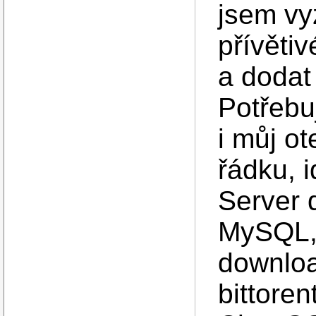
jsem vy
přívěti
a dodat
Potřebu
i můj o
řádku, 
Server 
MySQL,
downloa
bittoren