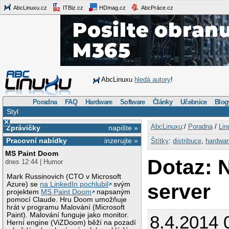
AbcLinuxu.cz
ITBiz.cz
HDmag.cz
AbcPráce.cz
AbcLinuxu
hledá autory
!
Poradna
FAQ
Hardware
Software
Články
Učebnice
Blog
Styl
×
AbcLinuxu
:/
Poradna
/
Lin
Zprávičky
napište »
Pracovní nabídky
inzerujte »
Štítky
:
distribuce
,
hardwar
MS Paint Doom
Dotaz: 
dnes 12:44 | Humor
Mark Russinovich (CTO v Microsoft
server
Azure) se
na LinkedIn pochlubil
svým
projektem
MS Paint Doom
napsaným
pomocí Claude. Hru Doom umožňuje
hrát v programu Malování (Microsoft
Paint). Malování funguje jako monitor.
8.4.2014 
Herní engine (ViZDoom) běží na pozadí