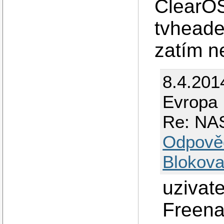
ClearOS
tvheade
zatím n
8.4.201
Evropa
Re: NAS
Odpově
Blokova
uzivate
Freen