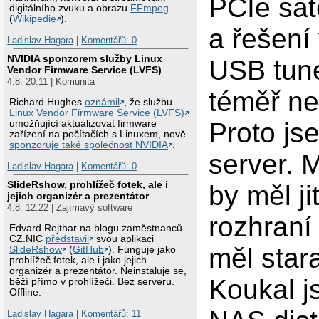
PCIe sate
digitálního zvuku a obrazu
FFmpeg
(
Wikipedie
).
a řešení
Ladislav Hagara
|
Komentářů: 0
NVIDIA sponzorem služby Linux
USB tune
Vendor Firmware Service (LVFS)
4.8. 20:11 | Komunita
téměř n
Richard Hughes
oznámil
, že službu
Linux Vendor Firmware Service (LVFS)
Proto js
umožňující aktualizovat firmware
zařízení na počítačích s Linuxem, nově
sponzoruje také společnost NVIDIA
.
server. 
Ladislav Hagara
|
Komentářů: 0
SlideRshow, prohlížeč fotek, ale i
by měl j
jejich organizér a prezentátor
4.8. 12:22 | Zajímavý software
rozhraní
Edvard Rejthar na blogu zaměstnanců
CZ.NIC
představil
svou aplikaci
měl star
SlideRshow
(
GitHub
). Funguje jako
prohlížeč fotek, ale i jako jejich
organizér a prezentátor. Neinstaluje se,
Koukal j
běží přímo v prohlížeči. Bez serveru.
Offline.
Ladislav Hagara
|
Komentářů: 11