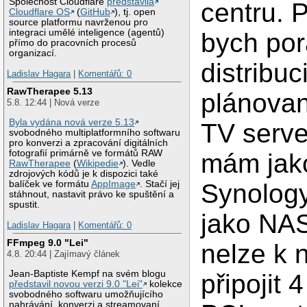
Společnost Cloudflare
představila
centru. 
Cloudflare OS
(
GitHub
), tj. open
source platformu navrženou pro
integraci umělé inteligence (agentů)
bych por
přímo do pracovních procesů
organizací.
distribuc
Ladislav Hagara
|
Komentářů: 0
RawTherapee 5.13
plánova
5.8. 12:44 | Nová verze
Byla vydána nová verze 5.13
TV serve
svobodného multiplatformního softwaru
pro konverzi a zpracování digitálních
fotografií primárně ve formátů RAW
mám jak
RawTherapee
(
Wikipedie
). Vedle
zdrojových kódů je k dispozici také
balíček ve formátu
AppImage
. Stačí jej
Synology
stáhnout, nastavit právo ke spuštění a
spustit.
jako NAS
Ladislav Hagara
|
Komentářů: 0
FFmpeg 9.0 "Lei"
nelze k 
4.8. 20:44 | Zajímavý článek
Jean-Baptiste Kempf na svém blogu
připojit 
představil novou verzi 9.0 "Lei"
kolekce
svobodného softwaru umožňujícího
nahrávání, konverzi a streamovaní