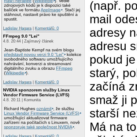
RawTherapee
(
Wikipedie
). Vedle
(např. p
zdrojových kódů je k dispozici také
balíček ve formátu
AppImage
. Stačí jej
stáhnout, nastavit právo ke spuštění a
mail ode
spustit.
Ladislav Hagara
|
Komentářů: 0
adresy n
FFmpeg 9.0 "Lei"
4.8. 20:44 | Zajímavý článek
adresu 
Jean-Baptiste Kempf na svém blogu
představil novou verzi 9.0 "Lei"
kolekce
pokud je
svobodného softwaru umožňujícího
nahrávání, konverzi a streamovaní
digitálního zvuku a obrazu
FFmpeg
starý, p
(
Wikipedie
).
Ladislav Hagara
|
Komentářů: 0
začíná 
NVIDIA sponzorem služby Linux
Vendor Firmware Service (LVFS)
smaž ji 
4.8. 20:11 | Komunita
Richard Hughes
oznámil
, že službu
starší n
Linux Vendor Firmware Service (LVFS)
umožňující aktualizovat firmware
zařízení na počítačích s Linuxem, nově
Má na to
sponzoruje také společnost NVIDIA
.
Ladislav Hagara
|
Komentářů: 0