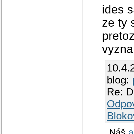
ides 
ze ty 
pretoz
vyzna
10.4.
blog:
Re: D
Odpo
Bloko
Náš
a