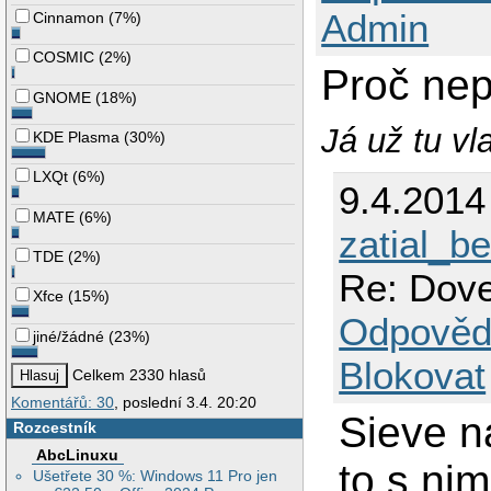
Admin
Cinnamon
(
7%
)
COSMIC
(
2%
)
Proč nep
GNOME
(
18%
)
Já už tu vl
KDE Plasma
(
30%
)
LXQt
(
6%
)
9.4.2014
MATE
(
6%
)
zatial_
TDE
(
2%
)
Re: Dove
Xfce
(
15%
)
Odpověd
jiné/žádné
(
23%
)
Blokovat
Celkem 2330 hlasů
Komentářů: 30
, poslední 3.4. 20:20
Sieve na
Rozcestník
AbcLinuxu
to s nim
Ušetřete 30 %: Windows 11 Pro jen