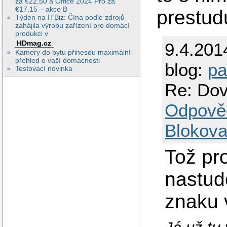
za €22,50 a Office 2024 Pro za
€17,15 – akce B
prestudu
Týden na ITBiz: Čína podle zdrojů
zahájila výrobu zařízení pro domácí
produkci v
HDmag.cz
9.4.201
Kamery do bytu přinesou maximální
přehled o vaší domácnosti
blog:
pa
Testovací novinka
Re: Dov
Odpově
Blokova
Tož pr
nastud
znaku 