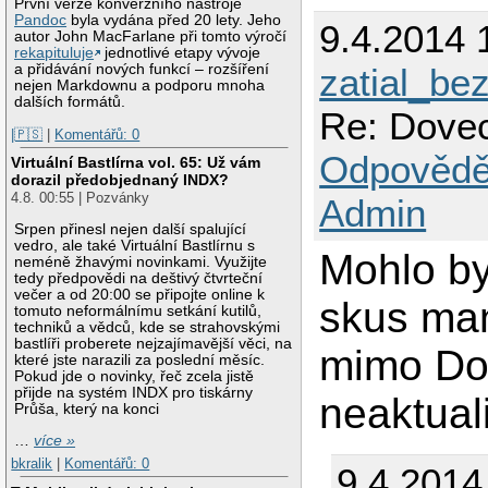
První verze konverzního nástroje
Pandoc
byla vydána před 20 lety. Jeho
9.4.2014 
autor John MacFarlane při tomto výročí
rekapituluje
jednotlivé etapy vývoje
zatial_b
a přidávání nových funkcí – rozšíření
nejen Markdownu a podporu mnoha
dalších formátů.
Re: Dovec
|🇵🇸
|
Komentářů: 0
Odpovědě
Virtuální Bastlírna vol. 65: Už vám
dorazil předobjednaný INDX?
4.8. 00:55 | Pozvánky
Admin
Srpen přinesl nejen další spalující
vedro, ale také Virtuální Bastlírnu s
Mohlo by
neméně žhavými novinkami. Využijte
tedy předpovědi na deštivý čtvrteční
večer a od 20:00 se připojte online k
skus man
tomuto neformálnímu setkání kutilů,
techniků a vědců, kde se strahovskými
bastlíři proberete nejzajímavější věci, na
mimo Dov
které jste narazili za poslední měsíc.
Pokud jde o novinky, řeč zcela jistě
přijde na systém INDX pro tiskárny
neaktual
Průša, který na konci
…
více »
bkralik
|
Komentářů: 0
9.4.2014