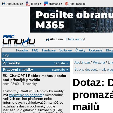
AbcLinuxu.cz
ITBiz.cz
HDmag.cz
AbcPráce.cz
AbcLinuxu
hledá autory
!
Poradna
FAQ
Hardware
Software
Články
Učebnice
Blog
Styl
×
AbcLinuxu
:/
Poradna
/
Lin
Zprávičky
napište »
Pracovní nabídky
inzerujte »
Štítky
:
dovecot
,
mail
,
plug
EK: ChatGPT i Roblox mohou spadat
Dotaz: 
pod přísnější pravidla
dnes 08:00 | IT novinky
promazá
Platformy ChatGPT i Roblox by mohly
být
zařazeny na seznam
mimořádně
velkých on-line platforem nebo
internetových vyhledávačů, na něž se
mailů
vztahují zvláštní podmínky podle
nařízení o digitálních službách (DSA).