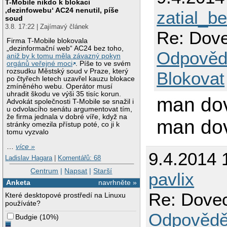
T-Mobile nikdo k blokaci
‚dezinfowebu‘ AC24 nenutil, píše
zatial_
soud
3.8. 17:22 | Zajímavý článek
Re: Dove
Firma T-Mobile blokovala
„dezinformační web“ AC24 bez toho,
Odpověd
aniž by k tomu měla závazný pokyn
orgánů veřejné moci
. Píše to ve svém
rozsudku Městský soud v Praze, který
Blokovat
po čtyřech letech uzavřel kauzu blokace
zmíněného webu. Operátor musí
uhradit škodu ve výši 35 tisíc korun.
man do
Advokát společnosti T-Mobile se snažil i
u odvolacího senátu argumentovat tím,
že firma jednala v dobré víře, když na
man do
stránky omezila přístup poté, co ji k
tomu vyzvalo
…
více »
9.4.2014 
Ladislav Hagara
|
Komentářů: 68
Centrum
|
Napsat
|
Starší
pavlix
Anketa
navrhněte »
Re: Dovec
Které desktopové prostředí na Linuxu
používáte?
Odpovědě
Budgie
(
10%
)