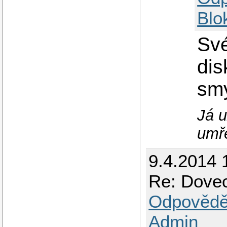
Blo
Své
dis
smy
Já u
umř
9.4.2014 
Re: Dovec
Odpovědě
Admin