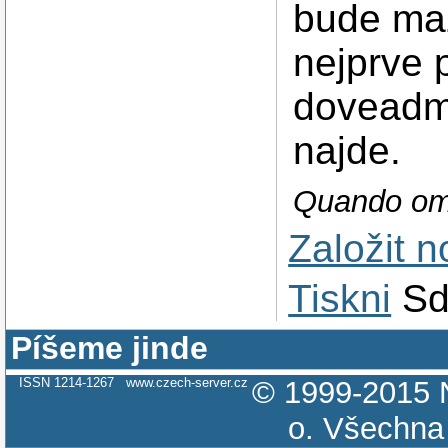
bude maz
nejprve
doveadm f
najde.
Quando omn
Založit 
Tiskni
Sd
Píšeme jinde
ISSN 1214-1267
www.czech-server.cz
© 1999-2015
o.
Všechna 