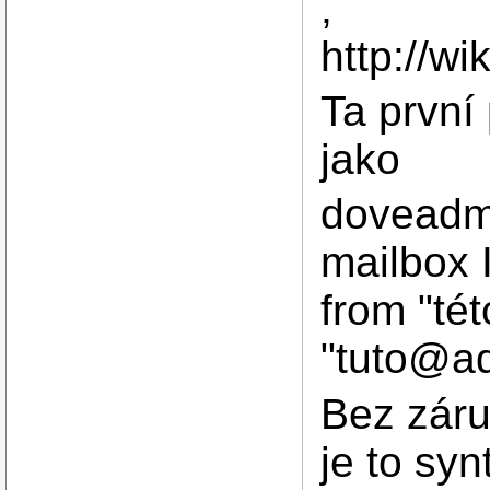
,
http://w
Ta první
jako
doveadm 
mailbox
from "té
"tuto@a
Bez záru
je to syn