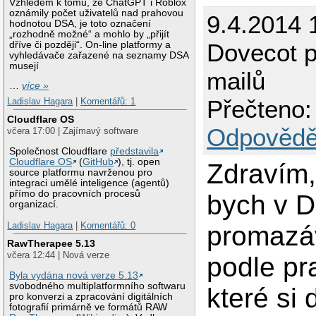
Vzhledem k tomu, že ChatGPT i Roblox
oznámily počet uživatelů nad prahovou
9.4.2014 
hodnotou DSA, je toto označení
„rozhodně možné“ a mohlo by „přijít
Dovecot 
dříve či později“. On-line platformy a
vyhledávače zařazené na seznamy DSA
musejí
mailů
…
více »
Přečteno:
Ladislav Hagara
|
Komentářů: 1
Cloudflare OS
Odpovědě
včera 17:00 | Zajímavý software
Společnost Cloudflare
představila
Cloudflare OS
(
GitHub
), tj. open
Zdravím,
source platformu navrženou pro
integraci umělé inteligence (agentů)
přímo do pracovních procesů
bych v 
organizací.
Ladislav Hagara
|
Komentářů: 0
promazáv
RawTherapee 5.13
včera 12:44 | Nová verze
podle pra
Byla vydána nová verze 5.13
svobodného multiplatformního softwaru
které si 
pro konverzi a zpracování digitálních
fotografií primárně ve formátů RAW