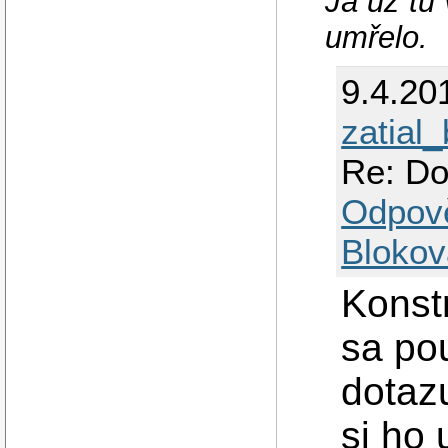
Já už tu
umřelo.
9.4.20
zatial
Re: Do
Odpov
Blokov
Konstr
sa po
dotaz
si ho