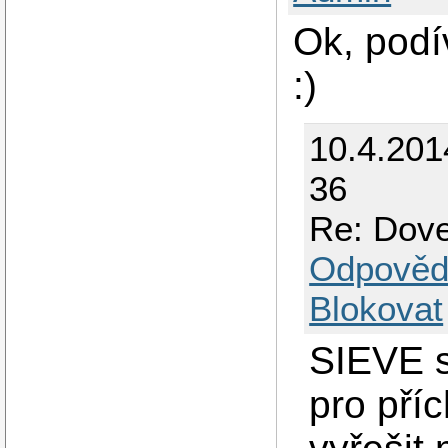
Ok, podí
:)
10.4.201
36
Re: Dove
Odpověd
Blokovat
SIEVE s
pro příc