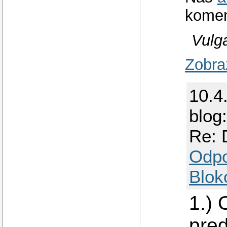
kome
Vulga
Zobra
10.4
blog
Re: 
Odp
Blok
1.) 
pred