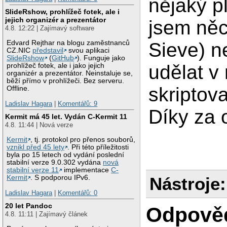
nějaký pl
SlideRshow, prohlížeč fotek, ale i
jejich organizér a prezentátor
jsem něc
4.8. 12:22 | Zajímavý software
Edvard Rejthar na blogu zaměstnanců
Sieve) n
CZ.NIC
představil
svou aplikaci
SlideRshow
(
GitHub
). Funguje jako
udělat v
prohlížeč fotek, ale i jako jejich
organizér a prezentátor. Neinstaluje se,
běží přímo v prohlížeči. Bez serveru.
skriptova
Offline.
Ladislav Hagara
|
Komentářů: 9
Díky za
Kermit má 45 let. Vydán C-Kermit 11
4.8. 11:44 | Nová verze
Kermit
, tj. protokol pro přenos souborů,
vznikl před 45 lety
. Při této příležitosti
byla po 15 letech od vydání poslední
stabilní verze 9.0.302 vydána
nová
stabilní verze 11
implementace
C-
Nástroje:
Kermit
. S podporou IPv6.
Ladislav Hagara
|
Komentářů: 0
20 let Pandoc
Odpově
4.8. 11:11 | Zajímavý článek