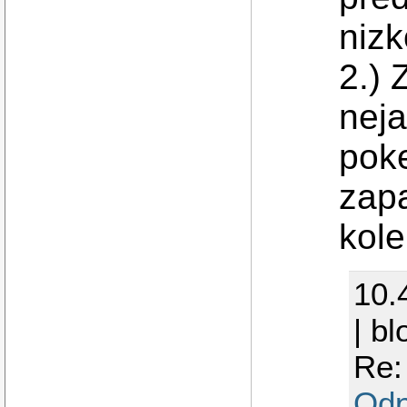
nizk
2.) 
nej
poke
zap
kole
10.
| b
Re:
Odp