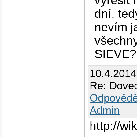
vyřešit
dní, te
nevím j
všechny
SIEVE? 
10.4.201
Re: Dovec
Odpovědě
Admin
http://w