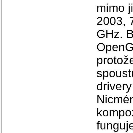
mimo j
2003, 
GHz. B
OpenGL
protože
spoust
drivery
Nicmén
kompoz
funguje