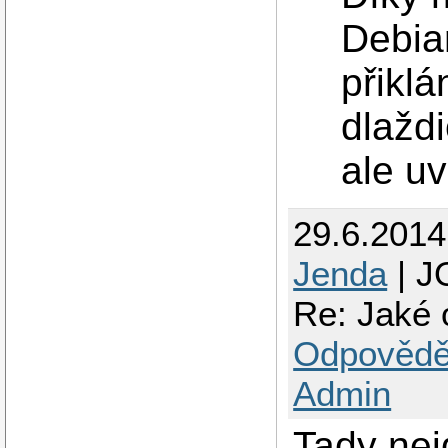
Debia
přikl
dlaždi
ale uv
29.6.201
Jenda
| J
Re: Jaké 
Odpovědě
Admin
Tady nej