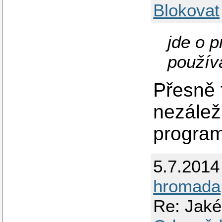
Blokovat
jde o 
použív
Přesně t
nezáleží
program
5.7.2014
hromada
Re: Jaké