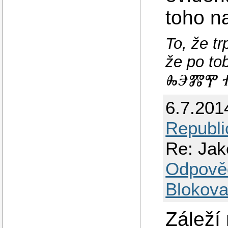
toho n
To, že t
že po t
ⰈⰅⰏⰉ Ⱂ
6.7.201
Republi
Re: Jak
Odpově
Blokova
Záleží