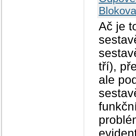
Blokova
Ač je t
sestavě
sestavě
tří), 
ale po
sestav
funkční
problé
evident