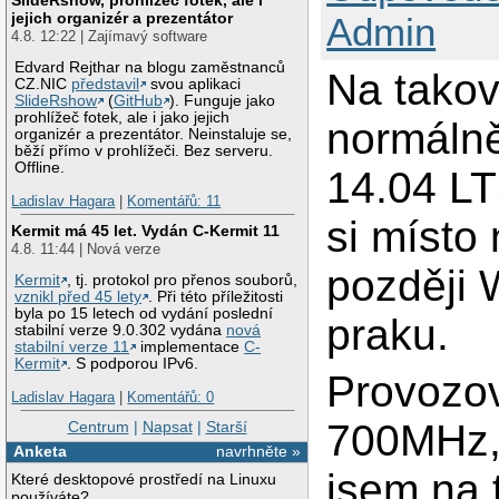
jejich organizér a prezentátor
Admin
4.8. 12:22 | Zajímavý software
Edvard Rejthar na blogu zaměstnanců
Na takové
CZ.NIC
představil
svou aplikaci
SlideRshow
(
GitHub
). Funguje jako
prohlížeč fotek, ale i jako jejich
normálně
organizér a prezentátor. Neinstaluje se,
běží přímo v prohlížeči. Bez serveru.
Offline.
14.04 LT
Ladislav Hagara
|
Komentářů: 11
si místo
Kermit má 45 let. Vydán C-Kermit 11
4.8. 11:44 | Nová verze
později 
Kermit
, tj. protokol pro přenos souborů,
vznikl před 45 lety
. Při této příležitosti
byla po 15 letech od vydání poslední
praku.
stabilní verze 9.0.302 vydána
nová
stabilní verze 11
implementace
C-
Kermit
. S podporou IPv6.
Provozov
Ladislav Hagara
|
Komentářů: 0
700MHz,
Centrum
|
Napsat
|
Starší
Anketa
navrhněte »
jsem na 
Které desktopové prostředí na Linuxu
používáte?