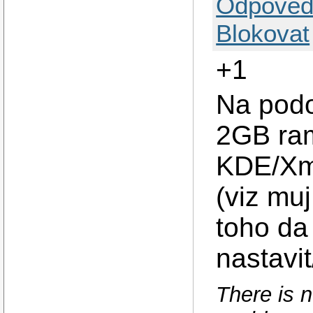
Odpověd
Blokovat
+1
Na pod
2GB ram
KDE/Xmo
(viz mu
toho da
nastavit
There is n