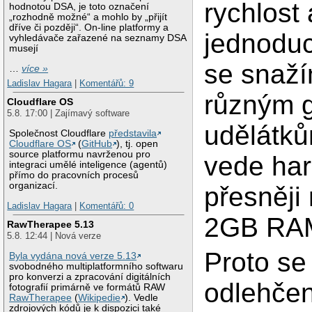
rychlost 
hodnotou DSA, je toto označení
„rozhodně možné“ a mohlo by „přijít
dříve či později“. On-line platformy a
jednoduc
vyhledávače zařazené na seznamy DSA
musejí
se snaží
…
více »
Ladislav Hagara
|
Komentářů: 9
různým g
Cloudflare OS
5.8. 17:00 | Zajímavý software
udělátků
Společnost Cloudflare
představila
Cloudflare OS
(
GitHub
), tj. open
source platformu navrženou pro
vede har
integraci umělé inteligence (agentů)
přímo do pracovních procesů
organizací.
přesněji
Ladislav Hagara
|
Komentářů: 0
2GB RAM
RawTherapee 5.13
5.8. 12:44 | Nová verze
Proto se
Byla vydána nová verze 5.13
svobodného multiplatformního softwaru
pro konverzi a zpracování digitálních
odlehčen
fotografií primárně ve formátů RAW
RawTherapee
(
Wikipedie
). Vedle
zdrojových kódů je k dispozici také