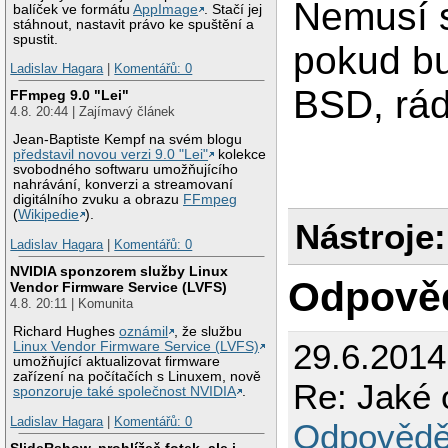
Nemusí s
balíček ve formátu
AppImage
. Stačí jej
stáhnout, nastavit právo ke spuštění a
spustit.
pokud bu
Ladislav Hagara
|
Komentářů: 0
BSD, rád
FFmpeg 9.0 "Lei"
4.8. 20:44 | Zajímavý článek
Jean-Baptiste Kempf na svém blogu
představil novou verzi 9.0 "Lei"
kolekce
svobodného softwaru umožňujícího
nahrávání, konverzi a streamovaní
digitálního zvuku a obrazu
FFmpeg
(
Wikipedie
).
Nástroje:
Ladislav Hagara
|
Komentářů: 0
NVIDIA sponzorem služby Linux
Odpově
Vendor Firmware Service (LVFS)
4.8. 20:11 | Komunita
Richard Hughes
oznámil
, že službu
29.6.2014
Linux Vendor Firmware Service (LVFS)
umožňující aktualizovat firmware
zařízení na počítačích s Linuxem, nově
Re: Jaké 
sponzoruje také společnost NVIDIA
.
Ladislav Hagara
|
Komentářů: 0
Odpovědě
SlideRshow, prohlížeč fotek, ale i