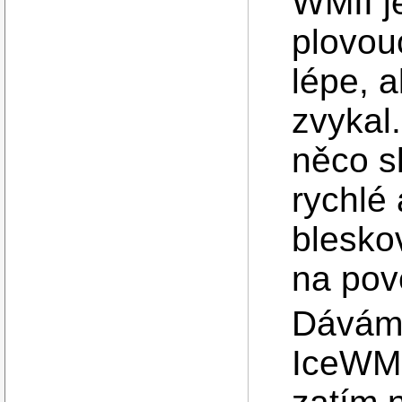
WMII j
plovou
lépe, a
zvykal
něco sl
rychlé 
blesko
na pov
Dávám 
IceWM 