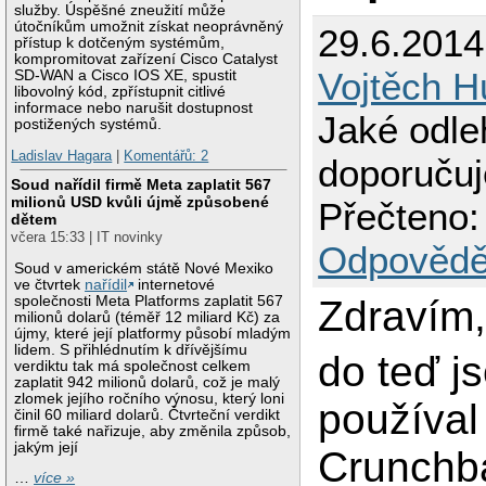
služby. Úspěšné zneužití může
útočníkům umožnit získat neoprávněný
29.6.2014
přístup k dotčeným systémům,
kompromitovat zařízení Cisco Catalyst
Vojtěch H
SD-WAN a Cisco IOS XE, spustit
libovolný kód, zpřístupnit citlivé
informace nebo narušit dostupnost
Jaké odle
postižených systémů.
Ladislav Hagara
|
Komentářů: 2
doporučuj
Soud nařídil firmě Meta zaplatit 567
milionů USD kvůli újmě způsobené
Přečteno:
dětem
včera 15:33 | IT novinky
Odpovědě
Soud v americkém státě Nové Mexiko
ve čtvrtek
nařídil
internetové
společnosti Meta Platforms zaplatit 567
Zdravím
milionů dolarů (téměř 12 miliard Kč) za
újmy, které její platformy působí mladým
lidem. S přihlédnutím k dřívějšímu
do teď j
verdiktu tak má společnost celkem
zaplatit 942 milionů dolarů, což je malý
zlomek jejího ročního výnosu, který loni
používal
činil 60 miliard dolarů. Čtvrteční verdikt
firmě také nařizuje, aby změnila způsob,
jakým její
Crunchb
…
více »