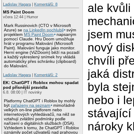
ale kvůli
Ladislav Hagara
|
Komentářů: 8
MS Paint Doom
mechani
včera 12:44 | Humor
Mark Russinovich (CTO v Microsoft
jsem mus
Azure) se
na LinkedIn pochlubil
svým
projektem
MS Paint Doom
napsaným
pomocí Claude. Hru Doom umožňuje
nový dis
hrát v programu Malování (Microsoft
Paint). Malování funguje jako monitor.
Herní engine (ViZDoom) běží na pozadí
chvíli p
a každý vykreslený snímek hry vkládá
automaticky přes schránku (clipboard)
do Malování.
jaká dist
Ladislav Hagara
|
Komentářů: 2
EK: ChatGPT i Roblox mohou spadat
byla ste
pod přísnější pravidla
6.8. 08:00 | IT novinky
nebo i le
Platformy ChatGPT i Roblox by mohly
být
zařazeny na seznam
mimořádně
stávající
velkých on-line platforem nebo
internetových vyhledávačů, na něž se
vztahují zvláštní podmínky podle
nároky k
nařízení o digitálních službách (DSA).
Vzhledem k tomu, že ChatGPT i Roblox
oznámily počet uživatelů nad prahovou