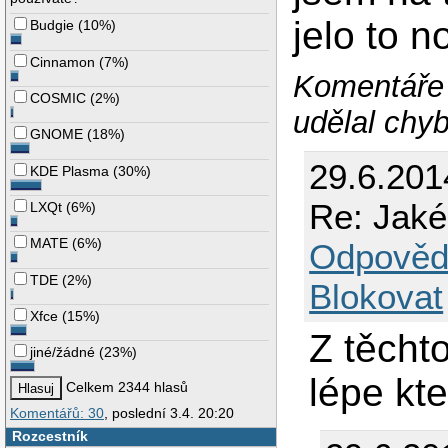
jelo to n
Budgie
(
10%
)
Cinnamon
(
7%
)
Komentáře 
COSMIC
(
2%
)
udělal chy
GNOME
(
18%
)
29.6.201
KDE Plasma
(
30%
)
Re: Jaké
LXQt
(
6%
)
MATE
(
6%
)
Odpověd
TDE
(
2%
)
Blokovat
Xfce
(
15%
)
Z těcht
jiné/žádné
(
23%
)
lépe kt
Celkem 2344 hlasů
Komentářů: 30
, poslední 3.4. 20:20
Rozcestník