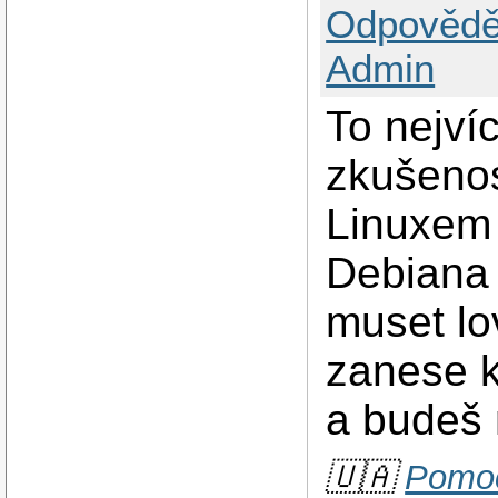
Odpovědě
Admin
To nejví
zkušenos
Linuxem 
Debiana 
muset lo
zanese k
a budeš 
🇺🇦
Pomoc