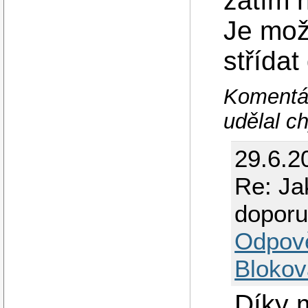
zatím n
Je mož
střídat
Komentář
udělal c
29.6.2
Re: Ja
doporu
Odpov
Blokov
Díky m