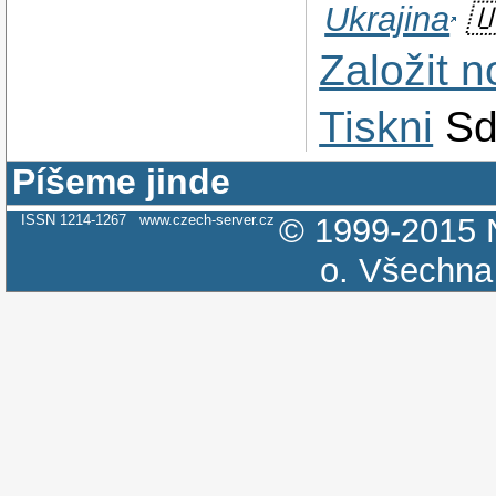
Ukrajina
🇺
Založit 
Tiskni
Sd
Píšeme jinde
ISSN 1214-1267
www.czech-server.cz
© 1999-2015
o.
Všechna 