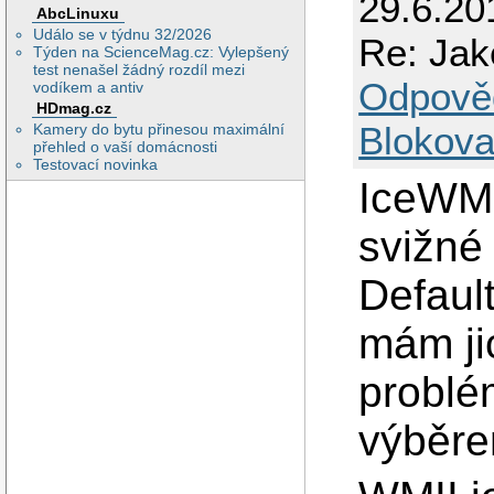
29.6.20
AbcLinuxu
Událo se v týdnu 32/2026
Re: Jak
Týden na ScienceMag.cz: Vylepšený
test nenašel žádný rozdíl mezi
Odpově
vodíkem a antiv
HDmag.cz
Blokova
Kamery do bytu přinesou maximální
přehled o vaší domácnosti
Testovací novinka
IceWM 
svižné
Defaul
mám ji
problé
výběrem