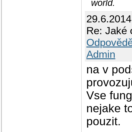
world.
29.6.201
Re: Jaké 
Odpovědě
Admin
na v pod
provozuju
Vse fung
nejake t
pouzit.