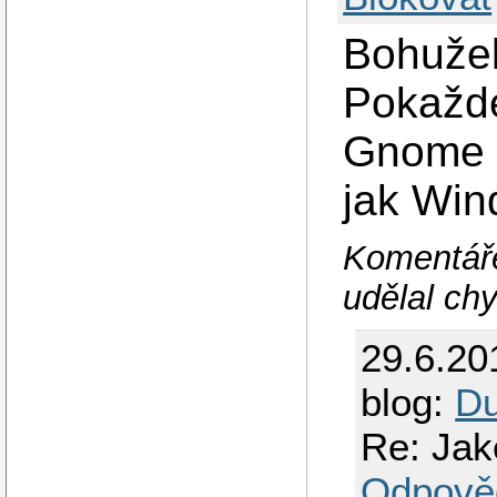
Bohužel
Pokaždé
Gnome n
jak Win
Komentáře
udělal ch
29.6.20
blog:
Du
Re: Jak
Odpově