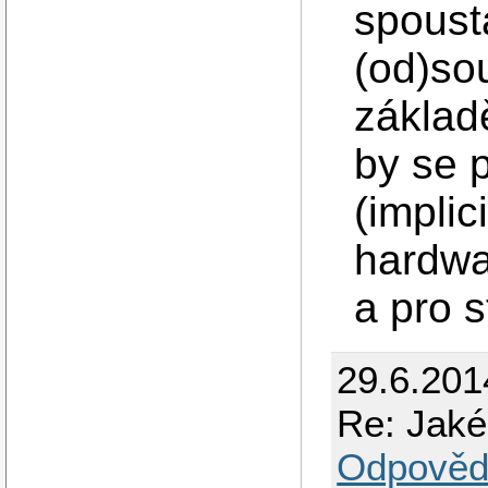
spousta
(od)so
základě
by se p
(impli
hardwa
a pro s
29.6.201
Re: Jaké
Odpověd