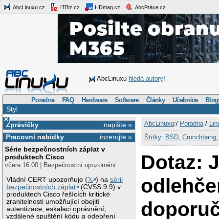
AbcLinuxu.cz
ITBiz.cz
HDmag.cz
AbcPráce.cz
AbcLinuxu
hledá autory
!
Poradna
FAQ
Hardware
Software
Články
Učebnice
Blog
Styl
×
AbcLinuxu
:/
Poradna
/
Lin
Zprávičky
napište »
Pracovní nabídky
inzerujte »
Štítky
:
BSD
,
Crunchbang
Série bezpečnostních záplat v
Dotaz: 
produktech Cisco
včera 16:00 | Bezpečnostní upozornění
odlehče
Vládní CERT upozorňuje (
𝕏
) na
sérii
bezpečnostních záplat
(CVSS 9.9) v
produktech Cisco řešících kritické
doporuč
zranitelnosti umožňující obejití
autentizace, eskalaci oprávnění,
vzdálené spuštění kódu a odepření