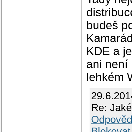
distribu
budeš po
Kamarád
KDE a je
ani není
lehkém 
29.6.201
Re: Jaké
Odpověd
Blokovat