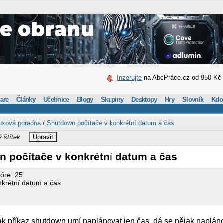
Inzerujte
na AbcPráce.cz od 950 Kč
are
Články
Učebnice
Blogy
Skupiny
Desktopy
Hry
Slovník
Kdo
uxová poradna
/
Shutdown počítače v konkrétní datum a čas
ý štítek
Upravit
n počítače v konkrétní datum a čas
kóre: 25
nkrétní datum a čas
tak příkaz shutdown umí naplánovat jen čas, dá se nějak naplán