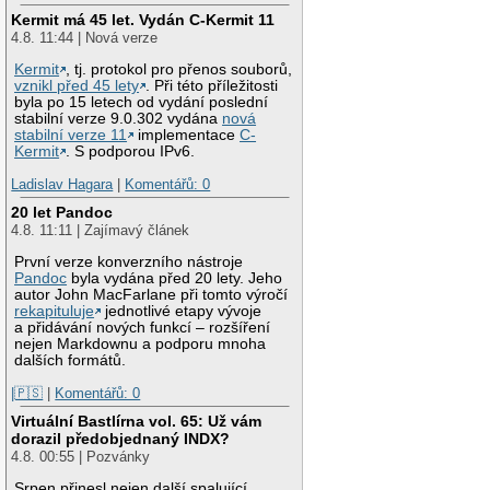
Kermit má 45 let. Vydán C-Kermit 11
4.8. 11:44 | Nová verze
Kermit
, tj. protokol pro přenos souborů,
vznikl před 45 lety
. Při této příležitosti
byla po 15 letech od vydání poslední
stabilní verze 9.0.302 vydána
nová
stabilní verze 11
implementace
C-
Kermit
. S podporou IPv6.
Ladislav Hagara
|
Komentářů: 0
20 let Pandoc
4.8. 11:11 | Zajímavý článek
První verze konverzního nástroje
Pandoc
byla vydána před 20 lety. Jeho
autor John MacFarlane při tomto výročí
rekapituluje
jednotlivé etapy vývoje
a přidávání nových funkcí – rozšíření
nejen Markdownu a podporu mnoha
dalších formátů.
|🇵🇸
|
Komentářů: 0
Virtuální Bastlírna vol. 65: Už vám
dorazil předobjednaný INDX?
4.8. 00:55 | Pozvánky
Srpen přinesl nejen další spalující