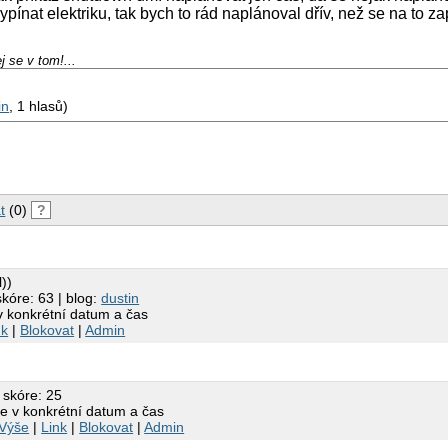
ypínat elektriku, tak bych to rád naplánoval dřív, než se na to 
j se v tom!...
in
, 1 hlasů)
t
(0)
?
))
skóre: 63 | blog:
dustin
v konkrétní datum a čas
nk
|
Blokovat
|
Admin
 skóre: 25
e v konkrétní datum a čas
Výše
|
Link
|
Blokovat
|
Admin