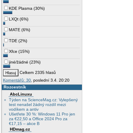
KDE Plasma
(
30%
)
LXQt
(
6%
)
MATE
(
6%
)
TDE
(
2%
)
Xfce
(
15%
)
jiné/žádné
(
23%
)
Celkem 2335 hlasů
Komentářů: 30
, poslední 3.4. 20:20
Rozcestník
AbcLinuxu
Týden na ScienceMag.cz: Vylepšený
test nenašel žádný rozdíl mezi
vodíkem a antiv
Ušetřete 30 %: Windows 11 Pro jen
za €22,50 a Office 2024 Pro za
€17,15 – akce B
HDmag.cz