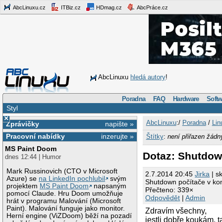
AbcLinuxu.cz
ITBiz.cz
HDmag.cz
AbcPráce.cz
AbcLinuxu
hledá autory
!
Poradna
FAQ
Hardware
Softw
Styl
×
AbcLinuxu
:/
Poradna
/
Lin
Zprávičky
napište »
Pracovní nabídky
inzerujte »
Štítky
:
není přiřazen žádn
MS Paint Doom
Dotaz: Shutdow
dnes 12:44 | Humor
Mark Russinovich (CTO v Microsoft
2.7.2014 20:45
Jirka
| s
Azure) se
na LinkedIn pochlubil
svým
Shutdown počítače v ko
projektem
MS Paint Doom
napsaným
Přečteno: 339×
pomocí Claude. Hru Doom umožňuje
Odpovědět
|
Admin
hrát v programu Malování (Microsoft
Paint). Malování funguje jako monitor.
Zdravím všechny,
Herní engine (ViZDoom) běží na pozadí
jestli dobře koukám, 