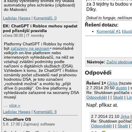
a každý vykreslený snímek hry vkládá
za 3 tejdny tu budou v
automaticky přes schránku (clipboard)
Díky.
do Malování.
Dokud to funguje, nešťoure
Ladislav Hagara
|
Komentářů: 0
Řešení dotazu:
EK: ChatGPT i Roblox mohou spadat
pod přísnější pravidla
Komentář #1
(
dust
včera 08:00 | IT novinky
Platformy ChatGPT i Roblox by mohly
být
zařazeny na seznam
mimořádně
velkých on-line platforem nebo
internetových vyhledávačů, na něž se
vztahují zvláštní podmínky podle
Nástroje:
Začni sledova
nařízení o digitálních službách (DSA).
Vzhledem k tomu, že ChatGPT i Roblox
Odpovědi
oznámily počet uživatelů nad prahovou
hodnotou DSA, je toto označení
Řešení 1×
(
Jirka
(tazatel
„rozhodně možné“ a mohlo by „přijít
2.7.2014 20:50
dustin
| 
dříve či později“. On-line platformy a
Re: Shutdown počítače 
vyhledávače zařazené na seznamy DSA
musejí
Odpovědět
| |
Sbalit
|
Li
Např. příkaz at.
…
více »
Ladislav Hagara
|
Komentářů: 8
2.7.2014 21:10
Jirka
|
Cloudflare OS
Re: Shutdown počítač
5.8. 17:00 | Zajímavý software
Odpovědět
| |
Sbalit
|