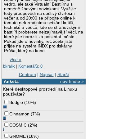
vedro, ale také Virtuální Bastlírnu s
neméně žhavými novinkami. Využijte
tedy předpovědi na deštivý čtvrteční
večer a od 20:00 se připojte online k
tomuto neformálnímu setkání kutilů,
techniků a vědců, kde se strahovskými
bastlíři proberete nejzajímavější věci, na
které jste narazili za poslední měsíc.
Pokud jde o novinky, řeč zcela jistě
přijde na systém INDX pro tiskárny
Průša, který na konci
…
více »
bkralik
|
Komentářů: 0
Centrum
|
Napsat
|
Starší
Anketa
navrhněte »
Které desktopové prostředí na Linuxu
používáte?
Budgie
(
10%
)
Cinnamon
(
7%
)
COSMIC
(
2%
)
GNOME
(
18%
)