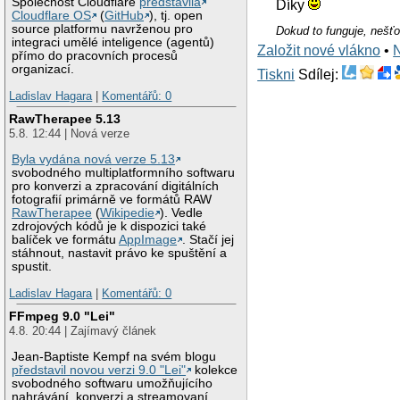
Společnost Cloudflare
představila
Díky
Cloudflare OS
(
GitHub
), tj. open
source platformu navrženou pro
Dokud to funguje, nešťou
integraci umělé inteligence (agentů)
Založit nové vlákno
•
přímo do pracovních procesů
organizací.
Tiskni
Sdílej:
Ladislav Hagara
|
Komentářů: 0
RawTherapee 5.13
5.8. 12:44 | Nová verze
Byla vydána nová verze 5.13
svobodného multiplatformního softwaru
pro konverzi a zpracování digitálních
fotografií primárně ve formátů RAW
RawTherapee
(
Wikipedie
). Vedle
zdrojových kódů je k dispozici také
balíček ve formátu
AppImage
. Stačí jej
stáhnout, nastavit právo ke spuštění a
spustit.
Ladislav Hagara
|
Komentářů: 0
FFmpeg 9.0 "Lei"
4.8. 20:44 | Zajímavý článek
Jean-Baptiste Kempf na svém blogu
představil novou verzi 9.0 "Lei"
kolekce
svobodného softwaru umožňujícího
nahrávání, konverzi a streamovaní