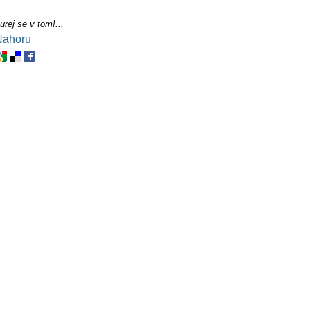
rej se v tom!...
Nahoru