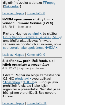
digitálního zvuku a obrazu
FFmpeg
(
Wikipedie
).
Ladislav Hagara
|
Komentářů: 0
NVIDIA sponzorem služby Linux
Vendor Firmware Service (LVFS)
4.8. 20:11 | Komunita
Richard Hughes
oznámil
, že službu
Linux Vendor Firmware Service (LVFS)
umožňující aktualizovat firmware
zařízení na počítačích s Linuxem, nově
sponzoruje také společnost NVIDIA
.
Ladislav Hagara
|
Komentářů: 0
SlideRshow, prohlížeč fotek, ale i
jejich organizér a prezentátor
4.8. 12:22 | Zajímavý software
Edvard Rejthar na blogu zaměstnanců
CZ.NIC
představil
svou aplikaci
SlideRshow
(
GitHub
). Funguje jako
prohlížeč fotek, ale i jako jejich
organizér a prezentátor. Neinstaluje se,
běží přímo v prohlížeči. Bez serveru.
Offline.
Ladislav Hagara
|
Komentářů: 11