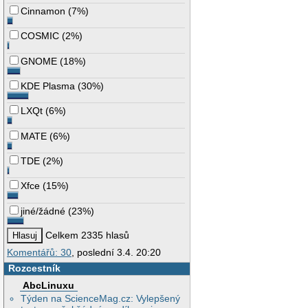
Cinnamon
(
7%
)
COSMIC
(
2%
)
GNOME
(
18%
)
KDE Plasma
(
30%
)
LXQt
(
6%
)
MATE
(
6%
)
TDE
(
2%
)
Xfce
(
15%
)
jiné/žádné
(
23%
)
Celkem 2335 hlasů
Komentářů: 30
, poslední 3.4. 20:20
Rozcestník
AbcLinuxu
Týden na ScienceMag.cz: Vylepšený