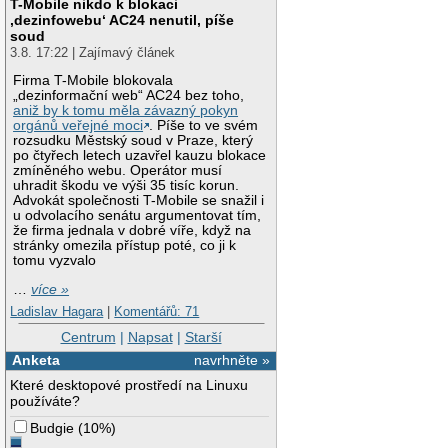
T-Mobile nikdo k blokaci
‚dezinfowebu‘ AC24 nenutil, píše
soud
3.8. 17:22 | Zajímavý článek
Firma T-Mobile blokovala
„dezinformační web“ AC24 bez toho,
aniž by k tomu měla závazný pokyn
orgánů veřejné moci
. Píše to ve svém
rozsudku Městský soud v Praze, který
po čtyřech letech uzavřel kauzu blokace
zmíněného webu. Operátor musí
uhradit škodu ve výši 35 tisíc korun.
Advokát společnosti T-Mobile se snažil i
u odvolacího senátu argumentovat tím,
že firma jednala v dobré víře, když na
stránky omezila přístup poté, co ji k
tomu vyzvalo
…
více »
Ladislav Hagara
|
Komentářů: 71
Centrum
|
Napsat
|
Starší
Anketa
navrhněte »
Které desktopové prostředí na Linuxu
používáte?
Budgie
(
10%
)