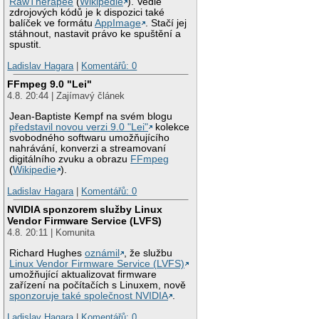
RawTherapee
(
Wikipedie
). Vedle
zdrojových kódů je k dispozici také
balíček ve formátu
AppImage
. Stačí jej
stáhnout, nastavit právo ke spuštění a
spustit.
Ladislav Hagara
|
Komentářů: 0
FFmpeg 9.0 "Lei"
4.8. 20:44 | Zajímavý článek
Jean-Baptiste Kempf na svém blogu
představil novou verzi 9.0 "Lei"
kolekce
svobodného softwaru umožňujícího
nahrávání, konverzi a streamovaní
digitálního zvuku a obrazu
FFmpeg
(
Wikipedie
).
Ladislav Hagara
|
Komentářů: 0
NVIDIA sponzorem služby Linux
Vendor Firmware Service (LVFS)
4.8. 20:11 | Komunita
Richard Hughes
oznámil
, že službu
Linux Vendor Firmware Service (LVFS)
umožňující aktualizovat firmware
zařízení na počítačích s Linuxem, nově
sponzoruje také společnost NVIDIA
.
Ladislav Hagara
|
Komentářů: 0