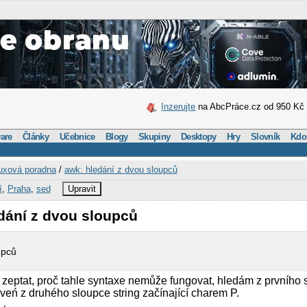
Inzerujte
na AbcPráce.cz od 950 Kč
are
Články
Učebnice
Blogy
Skupiny
Desktopy
Hry
Slovník
Kdo
uxová poradna
/
awk: hledání z dvou sloupců
í
,
Praha
,
sed
Upravit
dání z dvou sloupců
upců
 zeptat, proč tahle syntaxe nemůže fungovat, hledám z prvního
veń z druhého sloupce string začínající charem P.