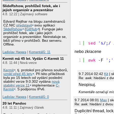
SlideRshow, prohlížeč fotek, ale i
jejich organizér a prezentátor
4.8. 12:22 | Zajímavý software
Edvard Rejthar na blogu zaměstnanců
CZ.NIC
představil
svou aplikaci
SlideRshow
(
GitHub
). Funguje jako
prohlížeč fotek, ale i jako jejich
organizér a prezentátor. Neinstaluje se,
běží přímo v prohlížeči. Bez serveru.
1
sed
's/;/ 
Offline.
nebo zkracene
Ladislav Hagara
|
Komentářů: 11
Kermit má 45 let. Vydán C-Kermit 11
1
awk
-F 
';'
4.8. 11:44 | Nová verze
Kermit
, tj. protokol pro přenos souborů,
9.7.2014 02:42
Kit
| s
vznikl před 45 lety
. Při této příležitosti
Re: awk: hledání z d
byla po 15 letech od vydání poslední
stabilní verze 9.0.302 vydána
nová
Neopisuj.
stabilní verze 11
implementace
C-
Kermit
. S podporou IPv6.
Komentáře označují mís
Ladislav Hagara
|
Komentářů: 0
9.7.2014 08:01
Max
| sk
20 let Pandoc
Re: awk: hledání z dvou
4.8. 11:11 | Zajímavý článek
Duplicitní thread, loc