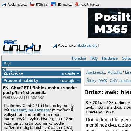
AbcLinuxu.cz
ITBiz.cz
HDmag.cz
AbcPráce.cz
AbcLinuxu
hledá autory
!
Poradna
FAQ
Hardware
Softw
Styl
×
AbcLinuxu
:/
Poradna
/
Lin
Zprávičky
napište »
Pracovní nabídky
inzerujte »
Štítky
:
AWK
,
CSV
,
hledán
EK: ChatGPT i Roblox mohou spadat
Dotaz: awk: hle
pod přísnější pravidla
včera 08:00 | IT novinky
8.7.2014 22:33 radimec
Platformy ChatGPT i Roblox by mohly
awk: hledání z dvou slo
být
zařazeny na seznam
mimořádně
Přečteno: 392×
velkých on-line platforem nebo
internetových vyhledávačů, na něž se
Dobrý den, chtěl jsem
vztahují zvláštní podmínky podle
menší než dva, a záro
nařízení o digitálních službách (DSA).