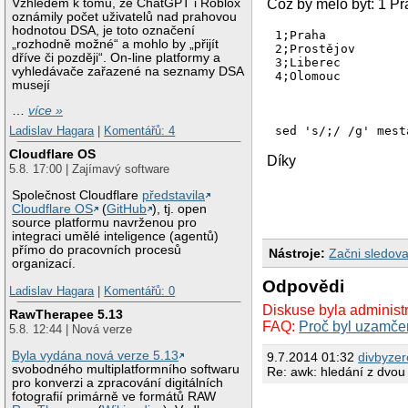
Vzhledem k tomu, že ChatGPT i Roblox
Což by mělo být: 1 P
oznámily počet uživatelů nad prahovou
hodnotou DSA, je toto označení
1;Praha

„rozhodně možné“ a mohlo by „přijít
2;Prostějov

dříve či později“. On-line platformy a
3;Liberec

vyhledávače zařazené na seznamy DSA
4;Olomouc

musejí
…
více »
Ladislav Hagara
|
Komentářů: 4
Cloudflare OS
Díky
5.8. 17:00 | Zajímavý software
Společnost Cloudflare
představila
Cloudflare OS
(
GitHub
), tj. open
source platformu navrženou pro
integraci umělé inteligence (agentů)
přímo do pracovních procesů
Nástroje:
Začni sledova
organizací.
Odpovědi
Ladislav Hagara
|
Komentářů: 0
Diskuse byla administ
RawTherapee 5.13
FAQ:
Proč byl uzamče
5.8. 12:44 | Nová verze
Byla vydána nová verze 5.13
9.7.2014 01:32
divbyzer
svobodného multiplatformního softwaru
Re: awk: hledání z dvou
pro konverzi a zpracování digitálních
fotografií primárně ve formátů RAW