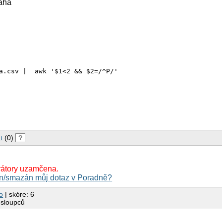
raha
t
(0)
?
rátory uzamčena.
n/smazán můj dotaz v Poradně?
o
| skóre: 6
 sloupců