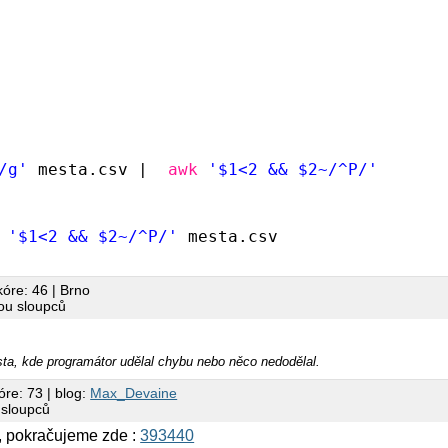
/g'
mesta.csv |  
awk
'$1<2 && $2~/^P/'
'$1<2 && $2~/^P/'
mesta.csv
kóre: 46 | Brno
vou sloupců
ta, kde programátor udělal chybu nebo něco nedodělal.
óre: 73 | blog:
Max_Devaine
 sloupců
k, pokračujeme zde :
393440