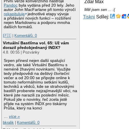
První verze konverzního nástroje
Zdar Max
Pandoc
byla vydána před 20 lety. Jeho
autor John MacFarlane při tomto výročí
Měl jsem sen ... :(
rekapituluje
jednotlivé etapy vývoje
Tiskni
Sdílej:
a přidávání nových funkcí – rozšíření
nejen Markdownu a podporu mnoha
dalších formátů.
|🇵🇸
|
Komentářů: 0
Virtuální Bastlírna vol. 65: Už vám
dorazil předobjednaný INDX?
4.8. 00:55 | Pozvánky
Srpen přinesl nejen další spalující
vedro, ale také Virtuální Bastlírnu s
neméně žhavými novinkami. Využijte
tedy předpovědi na deštivý čtvrteční
večer a od 20:00 se připojte online k
tomuto neformálnímu setkání kutilů,
techniků a vědců, kde se strahovskými
bastlíři proberete nejzajímavější věci, na
které jste narazili za poslední měsíc.
Pokud jde o novinky, řeč zcela jistě
přijde na systém INDX pro tiskárny
Průša, který na konci
…
více »
bkralik
|
Komentářů: 0