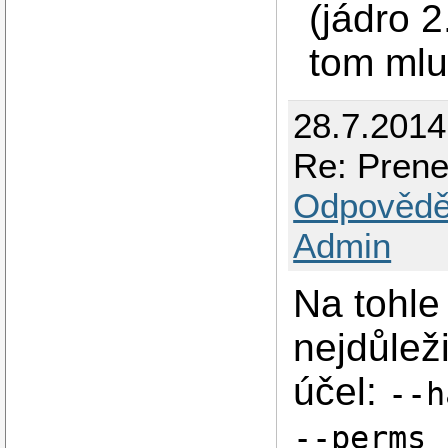
(jádro 
tom mlu
28.7.2014
Re: Prenes
Odpovědě
Admin
Na tohl
nejdůlež
účel:
--h
--perms 