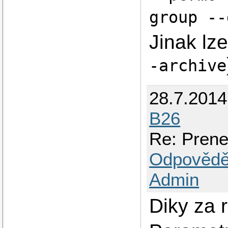
group --
Jinak lze
-archive
28.7.201
B26
Re: Prenes
Odpovědě
Admin
Diky za 