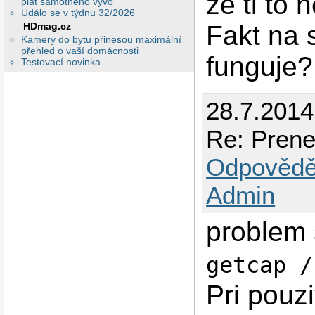
že ti to
plat samotného vývo
Událo se v týdnu 32/2026
HDmag.cz
Fakt na 
Kamery do bytu přinesou maximální
přehled o vaší domácnosti
funguje?
Testovací novinka
28.7.201
Re: Prenes
Odpovědě
Admin
problem
getcap /
Pri pouzi