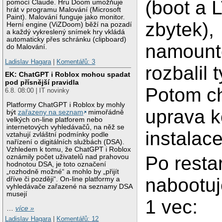
(boot a 
pomocí Claude. Hru Doom umožňuje
hrát v programu Malování (Microsoft
Paint). Malování funguje jako monitor.
zbytek),
Herní engine (ViZDoom) běží na pozadí
a každý vykreslený snímek hry vkládá
automaticky přes schránku (clipboard)
namount
do Malování.
Ladislav Hagara
|
Komentářů: 3
rozbalil 
EK: ChatGPT i Roblox mohou spadat
pod přísnější pravidla
Potom ch
6.8. 08:00 | IT novinky
Platformy ChatGPT i Roblox by mohly
uprava k
být
zařazeny na seznam
mimořádně
velkých on-line platforem nebo
internetových vyhledávačů, na něž se
instalace
vztahují zvláštní podmínky podle
nařízení o digitálních službách (DSA).
Vzhledem k tomu, že ChatGPT i Roblox
Po resta
oznámily počet uživatelů nad prahovou
hodnotou DSA, je toto označení
„rozhodně možné“ a mohlo by „přijít
nabootuj
dříve či později“. On-line platformy a
vyhledávače zařazené na seznamy DSA
musejí
1 vec:
…
více »
Ladislav Hagara
|
Komentářů: 12