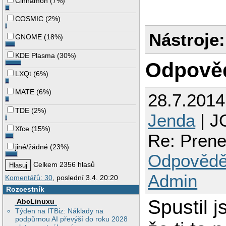
Cinnamon
(
7%
)
COSMIC
(
2%
)
Nástroje:
GNOME
(
18%
)
KDE Plasma
(
30%
)
Odpově
LXQt
(
6%
)
MATE
(
6%
)
28.7.201
TDE
(
2%
)
Jenda
| J
Xfce
(
15%
)
Re: Prenes
jiné/žádné
(
23%
)
Odpovědě
Celkem 2356 hlasů
Admin
Komentářů: 30
, poslední 3.4. 20:20
Rozcestník
Spustil j
AbcLinuxu
Týden na ITBiz: Náklady na
podpůrnou AI převýší do roku 2028