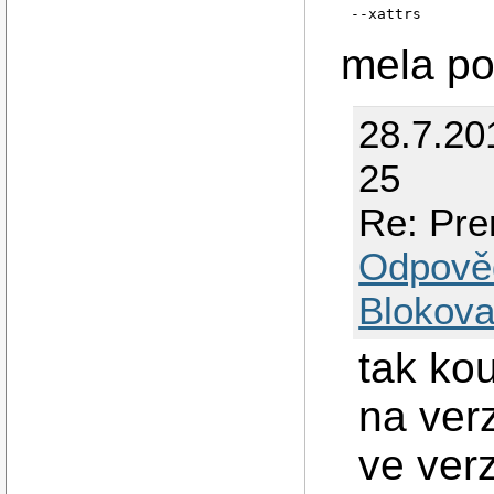
--xattrs
mela po
28.7.20
25
Re: Pren
Odpově
Blokova
tak ko
na verz
ve verz