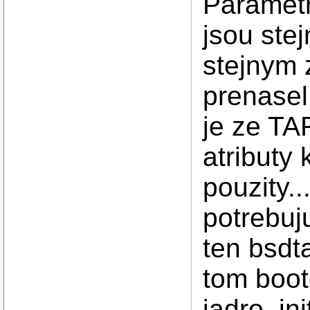
Paramet
jsou ste
stejnym 
prenasel 
je ze TA
atributy
pouzity..
potrebuj
ten bsdt
tom boot
jadro, in