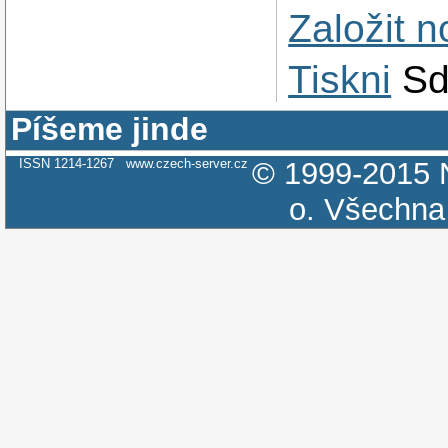
Založit 
Tiskni
Sd
Píšeme jinde
ISSN 1214-1267
www.czech-server.cz
© 1999-2015
o.
Všechna 