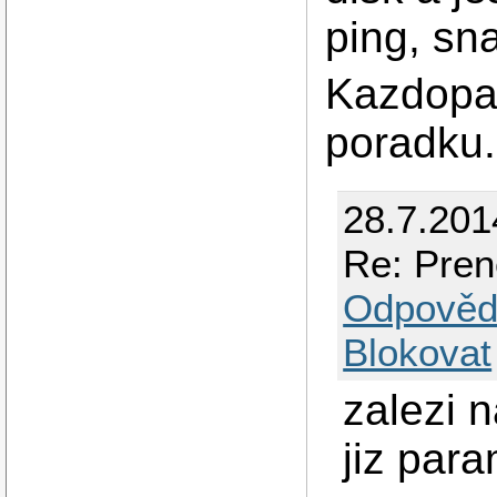
ping, sn
Kazdopa
poradku.
28.7.201
Re: Prene
Odpověd
Blokovat
zalezi n
jiz para