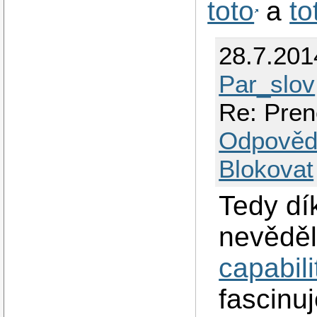
toto
a
to
28.7.201
Par_slov
Re: Prene
Odpověd
Blokovat
Tedy dí
nevěděl
capabili
fascinuj