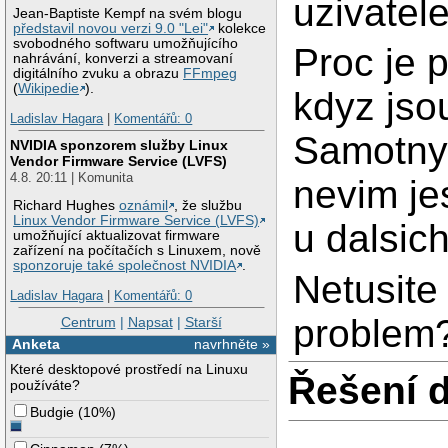
uzivatele
Jean-Baptiste Kempf na svém blogu
představil novou verzi 9.0 "Lei"
kolekce
svobodného softwaru umožňujícího
Proc je 
nahrávání, konverzi a streamovaní
digitálního zvuku a obrazu
FFmpeg
(
Wikipedie
).
kdyz jso
Ladislav Hagara
|
Komentářů: 0
Samotny 
NVIDIA sponzorem služby Linux
Vendor Firmware Service (LVFS)
4.8. 20:11 | Komunita
nevim je
Richard Hughes
oznámil
, že službu
Linux Vendor Firmware Service (LVFS)
u dalsic
umožňující aktualizovat firmware
zařízení na počítačích s Linuxem, nově
sponzoruje také společnost NVIDIA
.
Netusite
Ladislav Hagara
|
Komentářů: 0
problem?
Centrum
|
Napsat
|
Starší
Anketa
navrhněte »
Které desktopové prostředí na Linuxu
Řešení 
používáte?
Budgie
(
10%
)