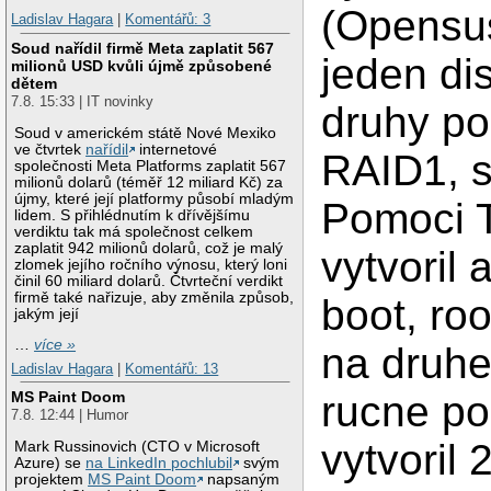
(Opensu
Ladislav Hagara
|
Komentářů: 3
Soud nařídil firmě Meta zaplatit 567
jeden di
milionů USD kvůli újmě způsobené
dětem
7.8. 15:33 | IT novinky
druhy po
Soud v americkém státě Nové Mexiko
ve čtvrtek
nařídil
internetové
RAID1, s
společnosti Meta Platforms zaplatit 567
milionů dolarů (téměř 12 miliard Kč) za
újmy, které její platformy působí mladým
Pomoci 
lidem. S přihlédnutím k dřívějšímu
verdiktu tak má společnost celkem
zaplatit 942 milionů dolarů, což je malý
vytvoril 
zlomek jejího ročního výnosu, který loni
činil 60 miliard dolarů. Čtvrteční verdikt
firmě také nařizuje, aby změnila způsob,
boot, ro
jakým její
…
více »
na druh
Ladislav Hagara
|
Komentářů: 13
rucne po
MS Paint Doom
7.8. 12:44 | Humor
vytvoril 
Mark Russinovich (CTO v Microsoft
Azure) se
na LinkedIn pochlubil
svým
projektem
MS Paint Doom
napsaným