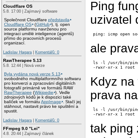
Ping fun
Cloudflare OS
5.8. 17:00 | Zajímavý software
uzivatel
Společnost Cloudflare
představila
Cloudflare OS
(
GitHub
), tj. open
source platformu navrženou pro
integraci umělé inteligence (agentů)
přímo do pracovních procesů
organizací.
ale prav
Ladislav Hagara
|
Komentářů: 0
RawTherapee 5.13
ls -l /usr/bin/ping
5.8. 12:44 | Nová verze
Byla vydána nová verze 5.13
Kdyz na
svobodného multiplatformního softwaru
pro konverzi a zpracování digitálních
fotografií primárně ve formátů RAW
prava na
RawTherapee
(
Wikipedie
). Vedle
zdrojových kódů je k dispozici také
balíček ve formátu
AppImage
. Stačí jej
stáhnout, nastavit právo ke spuštění a
ls -l /usr/bin/ping
spustit.
Ladislav Hagara
|
Komentářů: 0
tak ping
FFmpeg 9.0 "Lei"
4.8. 20:44 | Zajímavý článek