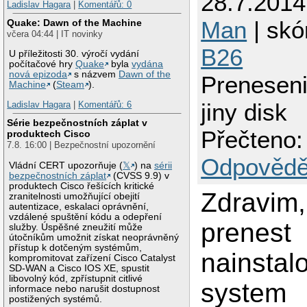
28.7.201
Ladislav Hagara
|
Komentářů: 0
Man
| skór
Quake: Dawn of the Machine
včera 04:44 | IT novinky
B26
U příležitosti 30. výročí vydání
počítačové hry
Quake
byla
vydána
nová epizoda
s názvem
Dawn of the
Preneseni
Machine
(
Steam
).
jiny disk
Ladislav Hagara
|
Komentářů: 6
Série bezpečnostních záplat v
Přečteno:
produktech Cisco
7.8. 16:00 | Bezpečnostní upozornění
Odpovědě
Vládní CERT upozorňuje (
𝕏
) na
sérii
bezpečnostních záplat
(CVSS 9.9) v
produktech Cisco řešících kritické
Zdravim,
zranitelnosti umožňující obejití
autentizace, eskalaci oprávnění,
vzdálené spuštění kódu a odepření
prenest
služby. Úspěšné zneužití může
útočníkům umožnit získat neoprávněný
přístup k dotčeným systémům,
nainstal
kompromitovat zařízení Cisco Catalyst
SD-WAN a Cisco IOS XE, spustit
libovolný kód, zpřístupnit citlivé
system
informace nebo narušit dostupnost
postižených systémů.