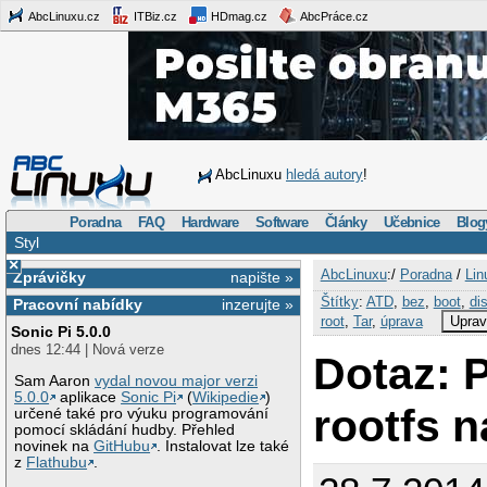
AbcLinuxu.cz
ITBiz.cz
HDmag.cz
AbcPráce.cz
AbcLinuxu
hledá autory
!
Poradna
FAQ
Hardware
Software
Články
Učebnice
Blog
Styl
×
AbcLinuxu
:/
Poradna
/
Lin
Zprávičky
napište »
Štítky
:
ATD
,
bez
,
boot
,
di
Pracovní nabídky
inzerujte »
root
,
Tar
,
úprava
Uprav
Sonic Pi 5.0.0
dnes 12:44 | Nová verze
Dotaz: 
Sam Aaron
vydal novou major verzi
5.0.0
aplikace
Sonic Pi
(
Wikipedie
)
rootfs n
určené také pro výuku programování
pomocí skládání hudby. Přehled
novinek na
GitHubu
. Instalovat lze také
z
Flathubu
.